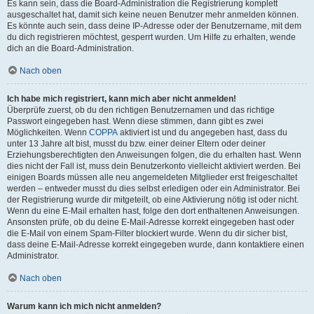
Es kann sein, dass die Board-Administration die Registrierung komplett
ausgeschaltet hat, damit sich keine neuen Benutzer mehr anmelden können.
Es könnte auch sein, dass deine IP-Adresse oder der Benutzername, mit dem
du dich registrieren möchtest, gesperrt wurden. Um Hilfe zu erhalten, wende
dich an die Board-Administration.
Nach oben
Ich habe mich registriert, kann mich aber nicht anmelden!
Überprüfe zuerst, ob du den richtigen Benutzernamen und das richtige
Passwort eingegeben hast. Wenn diese stimmen, dann gibt es zwei
Möglichkeiten. Wenn
COPPA
aktiviert ist und du angegeben hast, dass du
unter 13 Jahre alt bist, musst du bzw. einer deiner Eltern oder deiner
Erziehungsberechtigten den Anweisungen folgen, die du erhalten hast. Wenn
dies nicht der Fall ist, muss dein Benutzerkonto vielleicht aktiviert werden. Bei
einigen Boards müssen alle neu angemeldeten Mitglieder erst freigeschaltet
werden – entweder musst du dies selbst erledigen oder ein Administrator. Bei
der Registrierung wurde dir mitgeteilt, ob eine Aktivierung nötig ist oder nicht.
Wenn du eine E-Mail erhalten hast, folge den dort enthaltenen Anweisungen.
Ansonsten prüfe, ob du deine E-Mail-Adresse korrekt eingegeben hast oder
die E-Mail von einem Spam-Filter blockiert wurde. Wenn du dir sicher bist,
dass deine E-Mail-Adresse korrekt eingegeben wurde, dann kontaktiere einen
Administrator.
Nach oben
Warum kann ich mich nicht anmelden?