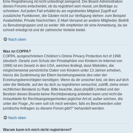
Eine Registrierung ist nicht unbedingt zwingend. Die Board-Administration
dieses Forums entscheidet, ob du registriert sein musst, um Beiträge zu
schreiben. Auf jeden Fall erhältst du als registriertes Mitglied Zugriff auf
zusätzliche Funktionen, die Gästen nicht zur Verfügung stehen: zum Beispiel
Avatarbilder, Private Nachrichten, E-Mail-Versand an andere Mitglieder, Beitritt
zu Benutzergruppen und so weiter. Wir empfehlen dir eine Anmeldung, da sie
schnell erledigt ist und dir zahlreiche Vorteile bietet.
Nach oben
Was ist COPPA?
COPPA, ausgeschrieben Children’s Online Privacy Protection Act of 1998
(deutsch: Gesetz zum Schutz der Privatsphäre von Kindern im Internet von
1998) ist ein Gesetz in den USA, welches festlegt, dass Websites, die
möglicherweise persönliche Daten von Kindern unter 13 Jahren erheben,
hierzu die Zustimmung der Eltern beziehungsweise des oder der
Erziehungsberechtigten benötigen. Wenn du dir unsicher bist, ob dies auf dich
oder die Website, auf der du dich zu registrieren versuchst, zutrifft, ziehe einen
rechtlichen Beistand zu Rate. Bitte beachte, dass phpBB Limited und der
Besitzer dieses Boards keine Rechtsberatung anbieten kann und nicht die
Anlaufstelle für Rechtsangelegenheiten jeglicher Art ist; außer solchen, die
unter der Frage „An wen soll ich mich wenden, falls es Beschwerden oder
juristische Anfragen zu diesem Forum gibt?“ behandelt werden.
Nach oben
Warum kann ich mich nicht registrieren?