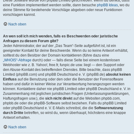
Diese Software wurde von phpBB Limited geschrieben. Wenn du denkst, dass
eine Funktion implementiert werden sollte, dann besuche
phpBB Ideas
, wo du
deine Stimme für bestehende Vorschläge abgeben oder neue Funktionen
vorschlagen kannst.
Nach oben
An wen soll ich mich wenden, falls es Beschwerden oder juristische
Anfragen zu diesem Forum gibt?
Jeder Administrator, der auf der „Das Team“-Seite aufgeführt ist, ist ein
geeigneter Kontakt für deine Beschwerde. Wenn du so keine Antwort erhältst,
solltest du den Besitzer der Domain kontaktieren (führe dazu eine
„WHOIS“-Abfrage
durch) oder — falls diese Seite bei einem kostenlosen
Webhoster wie z. B. Yahoo!, free.fr, funpic.de usw. liegt — den Support oder
den Abuse-Kontakt des betreffenden Dienstes. Bitte beachte, dass phpBB
Limited (phpBB.com) und phpBB Deutschland e. V. (phpBB.de)
absolut keinen
Einfluss
auf die Benutzung oder den oder die Benutzer der Forensoftware
haben und dafür in keiner Weise zur Verantwortung herangezogen werden
können. Kontaktiere daher nie phpBB Limited oder phpBB Deutschland e. V. in
Zusammenhang mit jeglichen juristischen Fragen (Unterlassungserklärungen,
Haftungsfragen usw.), die
sich nicht direkt
auf die Websiten phpbb.com,
phpbb.de oder die phpBB-Software selbst beziehen. Falls du phpBB Limited
oder phpBB Deutschland e. V. E-Mails schreibst, die die
Softwarenutzung
durch Dritte
betreffen, so wirst du, wenn überhaupt, höchstens eine knappe
Antwort erhalten.
Nach oben