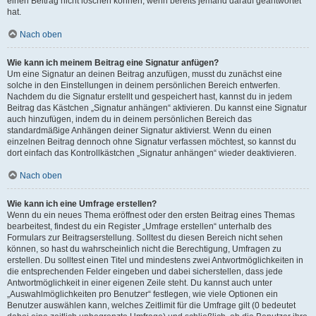
einen Beitrag nicht löschen können, wenn bereits jemand darauf geantwortet
hat.
Nach oben
Wie kann ich meinem Beitrag eine Signatur anfügen?
Um eine Signatur an deinen Beitrag anzufügen, musst du zunächst eine
solche in den Einstellungen in deinem persönlichen Bereich entwerfen.
Nachdem du die Signatur erstellt und gespeichert hast, kannst du in jedem
Beitrag das Kästchen „Signatur anhängen“ aktivieren. Du kannst eine Signatur
auch hinzufügen, indem du in deinem persönlichen Bereich das
standardmäßige Anhängen deiner Signatur aktivierst. Wenn du einen
einzelnen Beitrag dennoch ohne Signatur verfassen möchtest, so kannst du
dort einfach das Kontrollkästchen „Signatur anhängen“ wieder deaktivieren.
Nach oben
Wie kann ich eine Umfrage erstellen?
Wenn du ein neues Thema eröffnest oder den ersten Beitrag eines Themas
bearbeitest, findest du ein Register „Umfrage erstellen“ unterhalb des
Formulars zur Beitragserstellung. Solltest du diesen Bereich nicht sehen
können, so hast du wahrscheinlich nicht die Berechtigung, Umfragen zu
erstellen. Du solltest einen Titel und mindestens zwei Antwortmöglichkeiten in
die entsprechenden Felder eingeben und dabei sicherstellen, dass jede
Antwortmöglichkeit in einer eigenen Zeile steht. Du kannst auch unter
„Auswahlmöglichkeiten pro Benutzer“ festlegen, wie viele Optionen ein
Benutzer auswählen kann, welches Zeitlimit für die Umfrage gilt (0 bedeutet