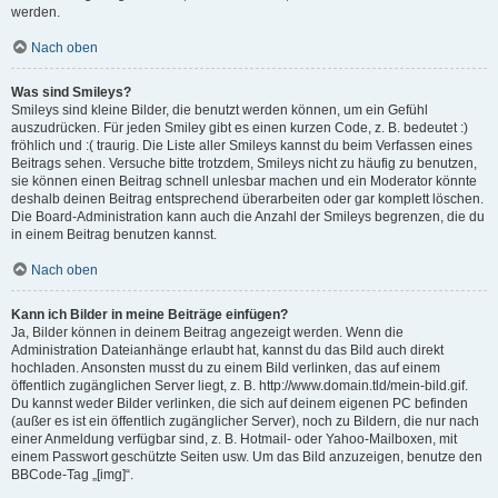
werden.
Nach oben
Was sind Smileys?
Smileys sind kleine Bilder, die benutzt werden können, um ein Gefühl
auszudrücken. Für jeden Smiley gibt es einen kurzen Code, z. B. bedeutet :)
fröhlich und :( traurig. Die Liste aller Smileys kannst du beim Verfassen eines
Beitrags sehen. Versuche bitte trotzdem, Smileys nicht zu häufig zu benutzen,
sie können einen Beitrag schnell unlesbar machen und ein Moderator könnte
deshalb deinen Beitrag entsprechend überarbeiten oder gar komplett löschen.
Die Board-Administration kann auch die Anzahl der Smileys begrenzen, die du
in einem Beitrag benutzen kannst.
Nach oben
Kann ich Bilder in meine Beiträge einfügen?
Ja, Bilder können in deinem Beitrag angezeigt werden. Wenn die
Administration Dateianhänge erlaubt hat, kannst du das Bild auch direkt
hochladen. Ansonsten musst du zu einem Bild verlinken, das auf einem
öffentlich zugänglichen Server liegt, z. B. http://www.domain.tld/mein-bild.gif.
Du kannst weder Bilder verlinken, die sich auf deinem eigenen PC befinden
(außer es ist ein öffentlich zugänglicher Server), noch zu Bildern, die nur nach
einer Anmeldung verfügbar sind, z. B. Hotmail- oder Yahoo-Mailboxen, mit
einem Passwort geschützte Seiten usw. Um das Bild anzuzeigen, benutze den
BBCode-Tag „[img]“.