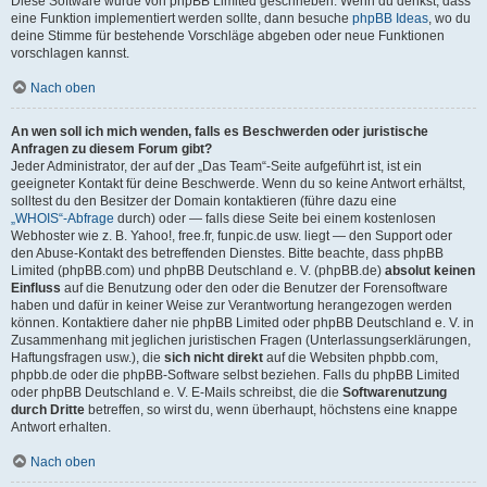
Diese Software wurde von phpBB Limited geschrieben. Wenn du denkst, dass
eine Funktion implementiert werden sollte, dann besuche
phpBB Ideas
, wo du
deine Stimme für bestehende Vorschläge abgeben oder neue Funktionen
vorschlagen kannst.
Nach oben
An wen soll ich mich wenden, falls es Beschwerden oder juristische
Anfragen zu diesem Forum gibt?
Jeder Administrator, der auf der „Das Team“-Seite aufgeführt ist, ist ein
geeigneter Kontakt für deine Beschwerde. Wenn du so keine Antwort erhältst,
solltest du den Besitzer der Domain kontaktieren (führe dazu eine
„WHOIS“-Abfrage
durch) oder — falls diese Seite bei einem kostenlosen
Webhoster wie z. B. Yahoo!, free.fr, funpic.de usw. liegt — den Support oder
den Abuse-Kontakt des betreffenden Dienstes. Bitte beachte, dass phpBB
Limited (phpBB.com) und phpBB Deutschland e. V. (phpBB.de)
absolut keinen
Einfluss
auf die Benutzung oder den oder die Benutzer der Forensoftware
haben und dafür in keiner Weise zur Verantwortung herangezogen werden
können. Kontaktiere daher nie phpBB Limited oder phpBB Deutschland e. V. in
Zusammenhang mit jeglichen juristischen Fragen (Unterlassungserklärungen,
Haftungsfragen usw.), die
sich nicht direkt
auf die Websiten phpbb.com,
phpbb.de oder die phpBB-Software selbst beziehen. Falls du phpBB Limited
oder phpBB Deutschland e. V. E-Mails schreibst, die die
Softwarenutzung
durch Dritte
betreffen, so wirst du, wenn überhaupt, höchstens eine knappe
Antwort erhalten.
Nach oben