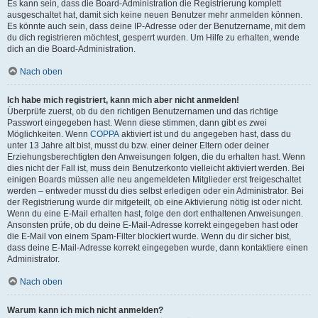
Es kann sein, dass die Board-Administration die Registrierung komplett
ausgeschaltet hat, damit sich keine neuen Benutzer mehr anmelden können.
Es könnte auch sein, dass deine IP-Adresse oder der Benutzername, mit dem
du dich registrieren möchtest, gesperrt wurden. Um Hilfe zu erhalten, wende
dich an die Board-Administration.
Nach oben
Ich habe mich registriert, kann mich aber nicht anmelden!
Überprüfe zuerst, ob du den richtigen Benutzernamen und das richtige
Passwort eingegeben hast. Wenn diese stimmen, dann gibt es zwei
Möglichkeiten. Wenn
COPPA
aktiviert ist und du angegeben hast, dass du
unter 13 Jahre alt bist, musst du bzw. einer deiner Eltern oder deiner
Erziehungsberechtigten den Anweisungen folgen, die du erhalten hast. Wenn
dies nicht der Fall ist, muss dein Benutzerkonto vielleicht aktiviert werden. Bei
einigen Boards müssen alle neu angemeldeten Mitglieder erst freigeschaltet
werden – entweder musst du dies selbst erledigen oder ein Administrator. Bei
der Registrierung wurde dir mitgeteilt, ob eine Aktivierung nötig ist oder nicht.
Wenn du eine E-Mail erhalten hast, folge den dort enthaltenen Anweisungen.
Ansonsten prüfe, ob du deine E-Mail-Adresse korrekt eingegeben hast oder
die E-Mail von einem Spam-Filter blockiert wurde. Wenn du dir sicher bist,
dass deine E-Mail-Adresse korrekt eingegeben wurde, dann kontaktiere einen
Administrator.
Nach oben
Warum kann ich mich nicht anmelden?