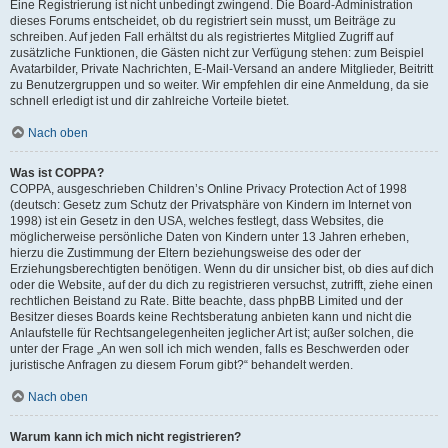
Eine Registrierung ist nicht unbedingt zwingend. Die Board-Administration
dieses Forums entscheidet, ob du registriert sein musst, um Beiträge zu
schreiben. Auf jeden Fall erhältst du als registriertes Mitglied Zugriff auf
zusätzliche Funktionen, die Gästen nicht zur Verfügung stehen: zum Beispiel
Avatarbilder, Private Nachrichten, E-Mail-Versand an andere Mitglieder, Beitritt
zu Benutzergruppen und so weiter. Wir empfehlen dir eine Anmeldung, da sie
schnell erledigt ist und dir zahlreiche Vorteile bietet.
Nach oben
Was ist COPPA?
COPPA, ausgeschrieben Children’s Online Privacy Protection Act of 1998
(deutsch: Gesetz zum Schutz der Privatsphäre von Kindern im Internet von
1998) ist ein Gesetz in den USA, welches festlegt, dass Websites, die
möglicherweise persönliche Daten von Kindern unter 13 Jahren erheben,
hierzu die Zustimmung der Eltern beziehungsweise des oder der
Erziehungsberechtigten benötigen. Wenn du dir unsicher bist, ob dies auf dich
oder die Website, auf der du dich zu registrieren versuchst, zutrifft, ziehe einen
rechtlichen Beistand zu Rate. Bitte beachte, dass phpBB Limited und der
Besitzer dieses Boards keine Rechtsberatung anbieten kann und nicht die
Anlaufstelle für Rechtsangelegenheiten jeglicher Art ist; außer solchen, die
unter der Frage „An wen soll ich mich wenden, falls es Beschwerden oder
juristische Anfragen zu diesem Forum gibt?“ behandelt werden.
Nach oben
Warum kann ich mich nicht registrieren?