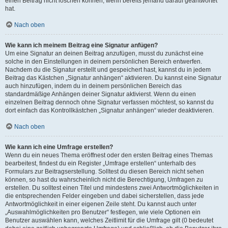
einen Beitrag nicht löschen können, wenn bereits jemand darauf geantwortet
hat.
Nach oben
Wie kann ich meinem Beitrag eine Signatur anfügen?
Um eine Signatur an deinen Beitrag anzufügen, musst du zunächst eine
solche in den Einstellungen in deinem persönlichen Bereich entwerfen.
Nachdem du die Signatur erstellt und gespeichert hast, kannst du in jedem
Beitrag das Kästchen „Signatur anhängen“ aktivieren. Du kannst eine Signatur
auch hinzufügen, indem du in deinem persönlichen Bereich das
standardmäßige Anhängen deiner Signatur aktivierst. Wenn du einen
einzelnen Beitrag dennoch ohne Signatur verfassen möchtest, so kannst du
dort einfach das Kontrollkästchen „Signatur anhängen“ wieder deaktivieren.
Nach oben
Wie kann ich eine Umfrage erstellen?
Wenn du ein neues Thema eröffnest oder den ersten Beitrag eines Themas
bearbeitest, findest du ein Register „Umfrage erstellen“ unterhalb des
Formulars zur Beitragserstellung. Solltest du diesen Bereich nicht sehen
können, so hast du wahrscheinlich nicht die Berechtigung, Umfragen zu
erstellen. Du solltest einen Titel und mindestens zwei Antwortmöglichkeiten in
die entsprechenden Felder eingeben und dabei sicherstellen, dass jede
Antwortmöglichkeit in einer eigenen Zeile steht. Du kannst auch unter
„Auswahlmöglichkeiten pro Benutzer“ festlegen, wie viele Optionen ein
Benutzer auswählen kann, welches Zeitlimit für die Umfrage gilt (0 bedeutet