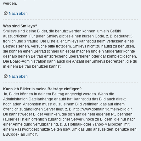
werden.
Nach oben
Was sind Smileys?
Smileys sind kleine Bilder, die benutzt werden können, um ein Gefühl
auszudrücken. Für jeden Smiley gibt es einen kurzen Code, z. B. bedeutet :)
fröhlich und :( traurig. Die Liste aller Smileys kannst du beim Verfassen eines
Beitrags sehen. Versuche bitte trotzdem, Smileys nicht zu häufig zu benutzen,
sie können einen Beitrag schnell unlesbar machen und ein Moderator könnte
deshalb deinen Beitrag entsprechend überarbeiten oder gar komplett löschen.
Die Board-Administration kann auch die Anzahl der Smileys begrenzen, die du
in einem Beitrag benutzen kannst.
Nach oben
Kann ich Bilder in meine Beiträge einfügen?
Ja, Bilder können in deinem Beitrag angezeigt werden. Wenn die
Administration Dateianhänge erlaubt hat, kannst du das Bild auch direkt
hochladen. Ansonsten musst du zu einem Bild verlinken, das auf einem
öffentlich zugänglichen Server liegt, z. B. http://www.domain.tld/mein-bild.gif.
Du kannst weder Bilder verlinken, die sich auf deinem eigenen PC befinden
(außer es ist ein öffentlich zugänglicher Server), noch zu Bildern, die nur nach
einer Anmeldung verfügbar sind, z. B. Hotmail- oder Yahoo-Mailboxen, mit
einem Passwort geschützte Seiten usw. Um das Bild anzuzeigen, benutze den
BBCode-Tag „[img]“.