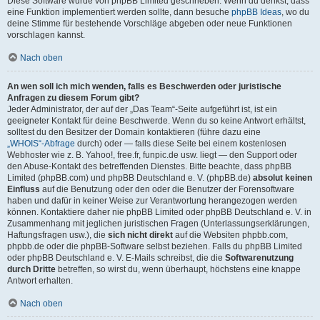
Diese Software wurde von phpBB Limited geschrieben. Wenn du denkst, dass
eine Funktion implementiert werden sollte, dann besuche
phpBB Ideas
, wo du
deine Stimme für bestehende Vorschläge abgeben oder neue Funktionen
vorschlagen kannst.
Nach oben
An wen soll ich mich wenden, falls es Beschwerden oder juristische
Anfragen zu diesem Forum gibt?
Jeder Administrator, der auf der „Das Team“-Seite aufgeführt ist, ist ein
geeigneter Kontakt für deine Beschwerde. Wenn du so keine Antwort erhältst,
solltest du den Besitzer der Domain kontaktieren (führe dazu eine
„WHOIS“-Abfrage
durch) oder — falls diese Seite bei einem kostenlosen
Webhoster wie z. B. Yahoo!, free.fr, funpic.de usw. liegt — den Support oder
den Abuse-Kontakt des betreffenden Dienstes. Bitte beachte, dass phpBB
Limited (phpBB.com) und phpBB Deutschland e. V. (phpBB.de)
absolut keinen
Einfluss
auf die Benutzung oder den oder die Benutzer der Forensoftware
haben und dafür in keiner Weise zur Verantwortung herangezogen werden
können. Kontaktiere daher nie phpBB Limited oder phpBB Deutschland e. V. in
Zusammenhang mit jeglichen juristischen Fragen (Unterlassungserklärungen,
Haftungsfragen usw.), die
sich nicht direkt
auf die Websiten phpbb.com,
phpbb.de oder die phpBB-Software selbst beziehen. Falls du phpBB Limited
oder phpBB Deutschland e. V. E-Mails schreibst, die die
Softwarenutzung
durch Dritte
betreffen, so wirst du, wenn überhaupt, höchstens eine knappe
Antwort erhalten.
Nach oben