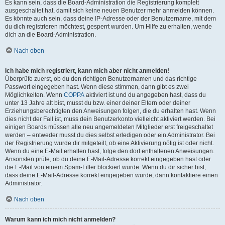
Es kann sein, dass die Board-Administration die Registrierung komplett
ausgeschaltet hat, damit sich keine neuen Benutzer mehr anmelden können.
Es könnte auch sein, dass deine IP-Adresse oder der Benutzername, mit dem
du dich registrieren möchtest, gesperrt wurden. Um Hilfe zu erhalten, wende
dich an die Board-Administration.
Nach oben
Ich habe mich registriert, kann mich aber nicht anmelden!
Überprüfe zuerst, ob du den richtigen Benutzernamen und das richtige
Passwort eingegeben hast. Wenn diese stimmen, dann gibt es zwei
Möglichkeiten. Wenn
COPPA
aktiviert ist und du angegeben hast, dass du
unter 13 Jahre alt bist, musst du bzw. einer deiner Eltern oder deiner
Erziehungsberechtigten den Anweisungen folgen, die du erhalten hast. Wenn
dies nicht der Fall ist, muss dein Benutzerkonto vielleicht aktiviert werden. Bei
einigen Boards müssen alle neu angemeldeten Mitglieder erst freigeschaltet
werden – entweder musst du dies selbst erledigen oder ein Administrator. Bei
der Registrierung wurde dir mitgeteilt, ob eine Aktivierung nötig ist oder nicht.
Wenn du eine E-Mail erhalten hast, folge den dort enthaltenen Anweisungen.
Ansonsten prüfe, ob du deine E-Mail-Adresse korrekt eingegeben hast oder
die E-Mail von einem Spam-Filter blockiert wurde. Wenn du dir sicher bist,
dass deine E-Mail-Adresse korrekt eingegeben wurde, dann kontaktiere einen
Administrator.
Nach oben
Warum kann ich mich nicht anmelden?