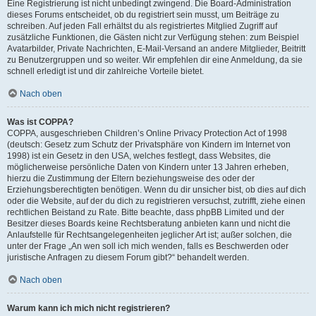
Eine Registrierung ist nicht unbedingt zwingend. Die Board-Administration
dieses Forums entscheidet, ob du registriert sein musst, um Beiträge zu
schreiben. Auf jeden Fall erhältst du als registriertes Mitglied Zugriff auf
zusätzliche Funktionen, die Gästen nicht zur Verfügung stehen: zum Beispiel
Avatarbilder, Private Nachrichten, E-Mail-Versand an andere Mitglieder, Beitritt
zu Benutzergruppen und so weiter. Wir empfehlen dir eine Anmeldung, da sie
schnell erledigt ist und dir zahlreiche Vorteile bietet.
Nach oben
Was ist COPPA?
COPPA, ausgeschrieben Children’s Online Privacy Protection Act of 1998
(deutsch: Gesetz zum Schutz der Privatsphäre von Kindern im Internet von
1998) ist ein Gesetz in den USA, welches festlegt, dass Websites, die
möglicherweise persönliche Daten von Kindern unter 13 Jahren erheben,
hierzu die Zustimmung der Eltern beziehungsweise des oder der
Erziehungsberechtigten benötigen. Wenn du dir unsicher bist, ob dies auf dich
oder die Website, auf der du dich zu registrieren versuchst, zutrifft, ziehe einen
rechtlichen Beistand zu Rate. Bitte beachte, dass phpBB Limited und der
Besitzer dieses Boards keine Rechtsberatung anbieten kann und nicht die
Anlaufstelle für Rechtsangelegenheiten jeglicher Art ist; außer solchen, die
unter der Frage „An wen soll ich mich wenden, falls es Beschwerden oder
juristische Anfragen zu diesem Forum gibt?“ behandelt werden.
Nach oben
Warum kann ich mich nicht registrieren?