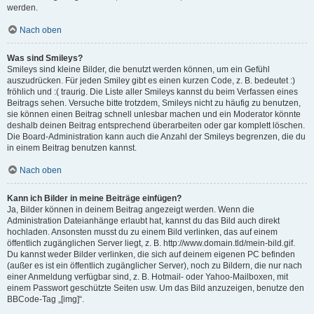
werden.
Nach oben
Was sind Smileys?
Smileys sind kleine Bilder, die benutzt werden können, um ein Gefühl
auszudrücken. Für jeden Smiley gibt es einen kurzen Code, z. B. bedeutet :)
fröhlich und :( traurig. Die Liste aller Smileys kannst du beim Verfassen eines
Beitrags sehen. Versuche bitte trotzdem, Smileys nicht zu häufig zu benutzen,
sie können einen Beitrag schnell unlesbar machen und ein Moderator könnte
deshalb deinen Beitrag entsprechend überarbeiten oder gar komplett löschen.
Die Board-Administration kann auch die Anzahl der Smileys begrenzen, die du
in einem Beitrag benutzen kannst.
Nach oben
Kann ich Bilder in meine Beiträge einfügen?
Ja, Bilder können in deinem Beitrag angezeigt werden. Wenn die
Administration Dateianhänge erlaubt hat, kannst du das Bild auch direkt
hochladen. Ansonsten musst du zu einem Bild verlinken, das auf einem
öffentlich zugänglichen Server liegt, z. B. http://www.domain.tld/mein-bild.gif.
Du kannst weder Bilder verlinken, die sich auf deinem eigenen PC befinden
(außer es ist ein öffentlich zugänglicher Server), noch zu Bildern, die nur nach
einer Anmeldung verfügbar sind, z. B. Hotmail- oder Yahoo-Mailboxen, mit
einem Passwort geschützte Seiten usw. Um das Bild anzuzeigen, benutze den
BBCode-Tag „[img]“.