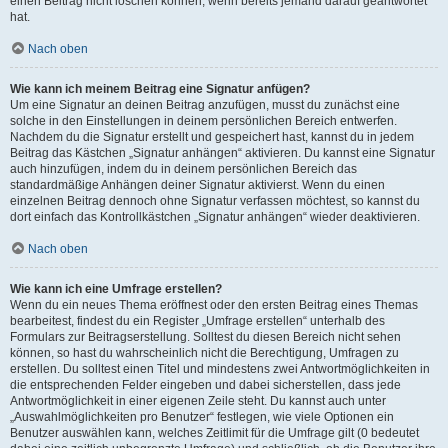
einen Beitrag nicht löschen können, wenn bereits jemand darauf geantwortet
hat.
Nach oben
Wie kann ich meinem Beitrag eine Signatur anfügen?
Um eine Signatur an deinen Beitrag anzufügen, musst du zunächst eine
solche in den Einstellungen in deinem persönlichen Bereich entwerfen.
Nachdem du die Signatur erstellt und gespeichert hast, kannst du in jedem
Beitrag das Kästchen „Signatur anhängen“ aktivieren. Du kannst eine Signatur
auch hinzufügen, indem du in deinem persönlichen Bereich das
standardmäßige Anhängen deiner Signatur aktivierst. Wenn du einen
einzelnen Beitrag dennoch ohne Signatur verfassen möchtest, so kannst du
dort einfach das Kontrollkästchen „Signatur anhängen“ wieder deaktivieren.
Nach oben
Wie kann ich eine Umfrage erstellen?
Wenn du ein neues Thema eröffnest oder den ersten Beitrag eines Themas
bearbeitest, findest du ein Register „Umfrage erstellen“ unterhalb des
Formulars zur Beitragserstellung. Solltest du diesen Bereich nicht sehen
können, so hast du wahrscheinlich nicht die Berechtigung, Umfragen zu
erstellen. Du solltest einen Titel und mindestens zwei Antwortmöglichkeiten in
die entsprechenden Felder eingeben und dabei sicherstellen, dass jede
Antwortmöglichkeit in einer eigenen Zeile steht. Du kannst auch unter
„Auswahlmöglichkeiten pro Benutzer“ festlegen, wie viele Optionen ein
Benutzer auswählen kann, welches Zeitlimit für die Umfrage gilt (0 bedeutet