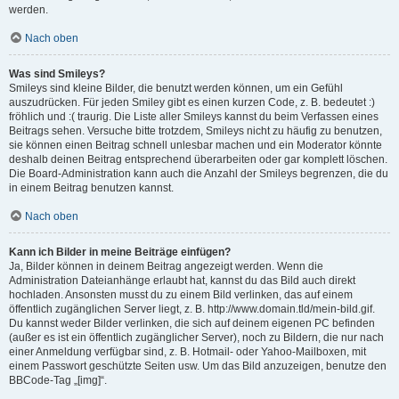
werden.
Nach oben
Was sind Smileys?
Smileys sind kleine Bilder, die benutzt werden können, um ein Gefühl
auszudrücken. Für jeden Smiley gibt es einen kurzen Code, z. B. bedeutet :)
fröhlich und :( traurig. Die Liste aller Smileys kannst du beim Verfassen eines
Beitrags sehen. Versuche bitte trotzdem, Smileys nicht zu häufig zu benutzen,
sie können einen Beitrag schnell unlesbar machen und ein Moderator könnte
deshalb deinen Beitrag entsprechend überarbeiten oder gar komplett löschen.
Die Board-Administration kann auch die Anzahl der Smileys begrenzen, die du
in einem Beitrag benutzen kannst.
Nach oben
Kann ich Bilder in meine Beiträge einfügen?
Ja, Bilder können in deinem Beitrag angezeigt werden. Wenn die
Administration Dateianhänge erlaubt hat, kannst du das Bild auch direkt
hochladen. Ansonsten musst du zu einem Bild verlinken, das auf einem
öffentlich zugänglichen Server liegt, z. B. http://www.domain.tld/mein-bild.gif.
Du kannst weder Bilder verlinken, die sich auf deinem eigenen PC befinden
(außer es ist ein öffentlich zugänglicher Server), noch zu Bildern, die nur nach
einer Anmeldung verfügbar sind, z. B. Hotmail- oder Yahoo-Mailboxen, mit
einem Passwort geschützte Seiten usw. Um das Bild anzuzeigen, benutze den
BBCode-Tag „[img]“.