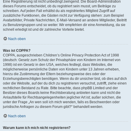
Eine Registrierung ist nicht unbedingt zwingend. Die Board-Administration
dieses Forums entscheidet, ob du registriert sein musst, um Beiträge zu
schreiben. Auf jeden Fall erhältst du als registriertes Mitglied Zugriff auf
zusätzliche Funktionen, die Gästen nicht zur Verfügung stehen: zum Beispiel
Avatarbilder, Private Nachrichten, E-Mail-Versand an andere Mitglieder, Beitritt
zu Benutzergruppen und so weiter. Wir empfehlen dir eine Anmeldung, da sie
schnell erledigt ist und dir zahlreiche Vorteile bietet.
Nach oben
Was ist COPPA?
COPPA, ausgeschrieben Children’s Online Privacy Protection Act of 1998
(deutsch: Gesetz zum Schutz der Privatsphäre von Kindern im Internet von
1998) ist ein Gesetz in den USA, welches festlegt, dass Websites, die
möglicherweise persönliche Daten von Kindern unter 13 Jahren erheben,
hierzu die Zustimmung der Eltern beziehungsweise des oder der
Erziehungsberechtigten benötigen. Wenn du dir unsicher bist, ob dies auf dich
oder die Website, auf der du dich zu registrieren versuchst, zutrifft, ziehe einen
rechtlichen Beistand zu Rate. Bitte beachte, dass phpBB Limited und der
Besitzer dieses Boards keine Rechtsberatung anbieten kann und nicht die
Anlaufstelle für Rechtsangelegenheiten jeglicher Art ist; außer solchen, die
unter der Frage „An wen soll ich mich wenden, falls es Beschwerden oder
juristische Anfragen zu diesem Forum gibt?“ behandelt werden.
Nach oben
Warum kann ich mich nicht registrieren?