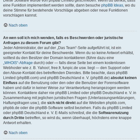
Diese Software wurde von phpBB Limited geschrieben. Wenn du denkst, dass
eine Funktion implementiert werden sollte, dann besuche
phpBB Ideas
, wo du
deine Stimme für bestehende Vorschläge abgeben oder neue Funktionen
vorschlagen kannst.
Nach oben
An wen soll ich mich wenden, falls es Beschwerden oder juristische
Anfragen zu diesem Forum gibt?
Jeder Administrator, der auf der „Das Team“-Seite aufgeführt ist, ist ein
geeigneter Kontakt für deine Beschwerde. Wenn du so keine Antwort erhältst,
solltest du den Besitzer der Domain kontaktieren (führe dazu eine
„WHOIS“-Abfrage
durch) oder — falls diese Seite bei einem kostenlosen
Webhoster wie z. B. Yahoo!, free.fr, funpic.de usw. liegt — den Support oder
den Abuse-Kontakt des betreffenden Dienstes. Bitte beachte, dass phpBB
Limited (phpBB.com) und phpBB Deutschland e. V. (phpBB.de)
absolut keinen
Einfluss
auf die Benutzung oder den oder die Benutzer der Forensoftware
haben und dafür in keiner Weise zur Verantwortung herangezogen werden
können. Kontaktiere daher nie phpBB Limited oder phpBB Deutschland e. V. in
Zusammenhang mit jeglichen juristischen Fragen (Unterlassungserklärungen,
Haftungsfragen usw.), die
sich nicht direkt
auf die Websiten phpbb.com,
phpbb.de oder die phpBB-Software selbst beziehen. Falls du phpBB Limited
oder phpBB Deutschland e. V. E-Mails schreibst, die die
Softwarenutzung
durch Dritte
betreffen, so wirst du, wenn überhaupt, höchstens eine knappe
Antwort erhalten.
Nach oben