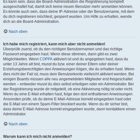
Es kann sein, dass die Board-Administration die Registrierung komplett
ausgeschaltet hat, damit sich keine neuen Benutzer mehr anmelden können.
Es könnte auch sein, dass deine IP-Adresse oder der Benutzername, mit dem
du dich registrieren möchtest, gesperrt wurden. Um Hilfe zu erhalten, wende
dich an die Board-Administration.
Nach oben
Ich habe mich registriert, kann mich aber nicht anmelden!
Überprüfe zuerst, ob du den richtigen Benutzernamen und das richtige
Passwort eingegeben hast. Wenn diese stimmen, dann gibt es zwei
Möglichkeiten. Wenn
COPPA
aktiviert ist und du angegeben hast, dass du
unter 13 Jahre alt bist, musst du bzw. einer deiner Eltern oder deiner
Erziehungsberechtigten den Anweisungen folgen, die du erhalten hast. Wenn
dies nicht der Fall ist, muss dein Benutzerkonto vielleicht aktiviert werden. Bei
einigen Boards müssen alle neu angemeldeten Mitglieder erst freigeschaltet
werden – entweder musst du dies selbst erledigen oder ein Administrator. Bei
der Registrierung wurde dir mitgeteilt, ob eine Aktivierung nötig ist oder nicht.
Wenn du eine E-Mail erhalten hast, folge den dort enthaltenen Anweisungen.
Ansonsten prüfe, ob du deine E-Mail-Adresse korrekt eingegeben hast oder
die E-Mail von einem Spam-Filter blockiert wurde. Wenn du dir sicher bist,
dass deine E-Mail-Adresse korrekt eingegeben wurde, dann kontaktiere einen
Administrator.
Nach oben
Warum kann ich mich nicht anmelden?