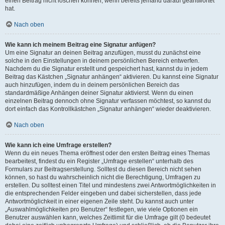
einen Beitrag nicht löschen können, wenn bereits jemand darauf geantwortet
hat.
Nach oben
Wie kann ich meinem Beitrag eine Signatur anfügen?
Um eine Signatur an deinen Beitrag anzufügen, musst du zunächst eine
solche in den Einstellungen in deinem persönlichen Bereich entwerfen.
Nachdem du die Signatur erstellt und gespeichert hast, kannst du in jedem
Beitrag das Kästchen „Signatur anhängen“ aktivieren. Du kannst eine Signatur
auch hinzufügen, indem du in deinem persönlichen Bereich das
standardmäßige Anhängen deiner Signatur aktivierst. Wenn du einen
einzelnen Beitrag dennoch ohne Signatur verfassen möchtest, so kannst du
dort einfach das Kontrollkästchen „Signatur anhängen“ wieder deaktivieren.
Nach oben
Wie kann ich eine Umfrage erstellen?
Wenn du ein neues Thema eröffnest oder den ersten Beitrag eines Themas
bearbeitest, findest du ein Register „Umfrage erstellen“ unterhalb des
Formulars zur Beitragserstellung. Solltest du diesen Bereich nicht sehen
können, so hast du wahrscheinlich nicht die Berechtigung, Umfragen zu
erstellen. Du solltest einen Titel und mindestens zwei Antwortmöglichkeiten in
die entsprechenden Felder eingeben und dabei sicherstellen, dass jede
Antwortmöglichkeit in einer eigenen Zeile steht. Du kannst auch unter
„Auswahlmöglichkeiten pro Benutzer“ festlegen, wie viele Optionen ein
Benutzer auswählen kann, welches Zeitlimit für die Umfrage gilt (0 bedeutet