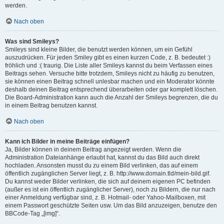
werden.
Nach oben
Was sind Smileys?
Smileys sind kleine Bilder, die benutzt werden können, um ein Gefühl
auszudrücken. Für jeden Smiley gibt es einen kurzen Code, z. B. bedeutet :)
fröhlich und :( traurig. Die Liste aller Smileys kannst du beim Verfassen eines
Beitrags sehen. Versuche bitte trotzdem, Smileys nicht zu häufig zu benutzen,
sie können einen Beitrag schnell unlesbar machen und ein Moderator könnte
deshalb deinen Beitrag entsprechend überarbeiten oder gar komplett löschen.
Die Board-Administration kann auch die Anzahl der Smileys begrenzen, die du
in einem Beitrag benutzen kannst.
Nach oben
Kann ich Bilder in meine Beiträge einfügen?
Ja, Bilder können in deinem Beitrag angezeigt werden. Wenn die
Administration Dateianhänge erlaubt hat, kannst du das Bild auch direkt
hochladen. Ansonsten musst du zu einem Bild verlinken, das auf einem
öffentlich zugänglichen Server liegt, z. B. http://www.domain.tld/mein-bild.gif.
Du kannst weder Bilder verlinken, die sich auf deinem eigenen PC befinden
(außer es ist ein öffentlich zugänglicher Server), noch zu Bildern, die nur nach
einer Anmeldung verfügbar sind, z. B. Hotmail- oder Yahoo-Mailboxen, mit
einem Passwort geschützte Seiten usw. Um das Bild anzuzeigen, benutze den
BBCode-Tag „[img]“.