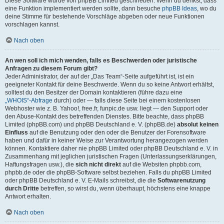
Diese Software wurde von phpBB Limited geschrieben. Wenn du denkst, dass
eine Funktion implementiert werden sollte, dann besuche
phpBB Ideas
, wo du
deine Stimme für bestehende Vorschläge abgeben oder neue Funktionen
vorschlagen kannst.
Nach oben
An wen soll ich mich wenden, falls es Beschwerden oder juristische
Anfragen zu diesem Forum gibt?
Jeder Administrator, der auf der „Das Team“-Seite aufgeführt ist, ist ein
geeigneter Kontakt für deine Beschwerde. Wenn du so keine Antwort erhältst,
solltest du den Besitzer der Domain kontaktieren (führe dazu eine
„WHOIS“-Abfrage
durch) oder — falls diese Seite bei einem kostenlosen
Webhoster wie z. B. Yahoo!, free.fr, funpic.de usw. liegt — den Support oder
den Abuse-Kontakt des betreffenden Dienstes. Bitte beachte, dass phpBB
Limited (phpBB.com) und phpBB Deutschland e. V. (phpBB.de)
absolut keinen
Einfluss
auf die Benutzung oder den oder die Benutzer der Forensoftware
haben und dafür in keiner Weise zur Verantwortung herangezogen werden
können. Kontaktiere daher nie phpBB Limited oder phpBB Deutschland e. V. in
Zusammenhang mit jeglichen juristischen Fragen (Unterlassungserklärungen,
Haftungsfragen usw.), die
sich nicht direkt
auf die Websiten phpbb.com,
phpbb.de oder die phpBB-Software selbst beziehen. Falls du phpBB Limited
oder phpBB Deutschland e. V. E-Mails schreibst, die die
Softwarenutzung
durch Dritte
betreffen, so wirst du, wenn überhaupt, höchstens eine knappe
Antwort erhalten.
Nach oben