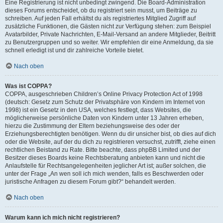
Eine Registrierung ist nicht unbedingt zwingend. Die Board-Administration
dieses Forums entscheidet, ob du registriert sein musst, um Beiträge zu
schreiben. Auf jeden Fall erhältst du als registriertes Mitglied Zugriff auf
zusätzliche Funktionen, die Gästen nicht zur Verfügung stehen: zum Beispiel
Avatarbilder, Private Nachrichten, E-Mail-Versand an andere Mitglieder, Beitritt
zu Benutzergruppen und so weiter. Wir empfehlen dir eine Anmeldung, da sie
schnell erledigt ist und dir zahlreiche Vorteile bietet.
Nach oben
Was ist COPPA?
COPPA, ausgeschrieben Children’s Online Privacy Protection Act of 1998
(deutsch: Gesetz zum Schutz der Privatsphäre von Kindern im Internet von
1998) ist ein Gesetz in den USA, welches festlegt, dass Websites, die
möglicherweise persönliche Daten von Kindern unter 13 Jahren erheben,
hierzu die Zustimmung der Eltern beziehungsweise des oder der
Erziehungsberechtigten benötigen. Wenn du dir unsicher bist, ob dies auf dich
oder die Website, auf der du dich zu registrieren versuchst, zutrifft, ziehe einen
rechtlichen Beistand zu Rate. Bitte beachte, dass phpBB Limited und der
Besitzer dieses Boards keine Rechtsberatung anbieten kann und nicht die
Anlaufstelle für Rechtsangelegenheiten jeglicher Art ist; außer solchen, die
unter der Frage „An wen soll ich mich wenden, falls es Beschwerden oder
juristische Anfragen zu diesem Forum gibt?“ behandelt werden.
Nach oben
Warum kann ich mich nicht registrieren?