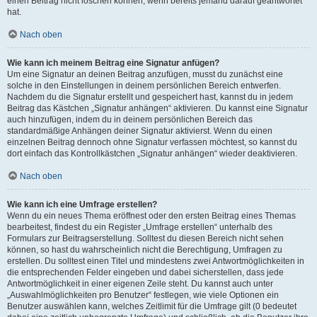
einen Beitrag nicht löschen können, wenn bereits jemand darauf geantwortet
hat.
Nach oben
Wie kann ich meinem Beitrag eine Signatur anfügen?
Um eine Signatur an deinen Beitrag anzufügen, musst du zunächst eine
solche in den Einstellungen in deinem persönlichen Bereich entwerfen.
Nachdem du die Signatur erstellt und gespeichert hast, kannst du in jedem
Beitrag das Kästchen „Signatur anhängen“ aktivieren. Du kannst eine Signatur
auch hinzufügen, indem du in deinem persönlichen Bereich das
standardmäßige Anhängen deiner Signatur aktivierst. Wenn du einen
einzelnen Beitrag dennoch ohne Signatur verfassen möchtest, so kannst du
dort einfach das Kontrollkästchen „Signatur anhängen“ wieder deaktivieren.
Nach oben
Wie kann ich eine Umfrage erstellen?
Wenn du ein neues Thema eröffnest oder den ersten Beitrag eines Themas
bearbeitest, findest du ein Register „Umfrage erstellen“ unterhalb des
Formulars zur Beitragserstellung. Solltest du diesen Bereich nicht sehen
können, so hast du wahrscheinlich nicht die Berechtigung, Umfragen zu
erstellen. Du solltest einen Titel und mindestens zwei Antwortmöglichkeiten in
die entsprechenden Felder eingeben und dabei sicherstellen, dass jede
Antwortmöglichkeit in einer eigenen Zeile steht. Du kannst auch unter
„Auswahlmöglichkeiten pro Benutzer“ festlegen, wie viele Optionen ein
Benutzer auswählen kann, welches Zeitlimit für die Umfrage gilt (0 bedeutet