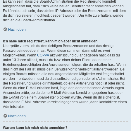
Es kann sein, dass die Board-Administration die Registrierung komplett
ausgeschaltet hat, damit sich keine neuen Benutzer mehr anmelden können.
Es könnte auch sein, dass deine IP-Adresse oder der Benutzername, mit dem
du dich registrieren möchtest, gesperrt wurden. Um Hilfe zu erhalten, wende
dich an die Board-Administration.
Nach oben
Ich habe mich registriert, kann mich aber nicht anmelden!
Überprüfe zuerst, ob du den richtigen Benutzernamen und das richtige
Passwort eingegeben hast. Wenn diese stimmen, dann gibt es zwei
Möglichkeiten. Wenn
COPPA
aktiviert ist und du angegeben hast, dass du
unter 13 Jahre alt bist, musst du bzw. einer deiner Eltern oder deiner
Erziehungsberechtigten den Anweisungen folgen, die du erhalten hast. Wenn
dies nicht der Fall ist, muss dein Benutzerkonto vielleicht aktiviert werden. Bei
einigen Boards müssen alle neu angemeldeten Mitglieder erst freigeschaltet
werden – entweder musst du dies selbst erledigen oder ein Administrator. Bei
der Registrierung wurde dir mitgeteilt, ob eine Aktivierung nötig ist oder nicht.
Wenn du eine E-Mail erhalten hast, folge den dort enthaltenen Anweisungen.
Ansonsten prüfe, ob du deine E-Mail-Adresse korrekt eingegeben hast oder
die E-Mail von einem Spam-Filter blockiert wurde. Wenn du dir sicher bist,
dass deine E-Mail-Adresse korrekt eingegeben wurde, dann kontaktiere einen
Administrator.
Nach oben
Warum kann ich mich nicht anmelden?