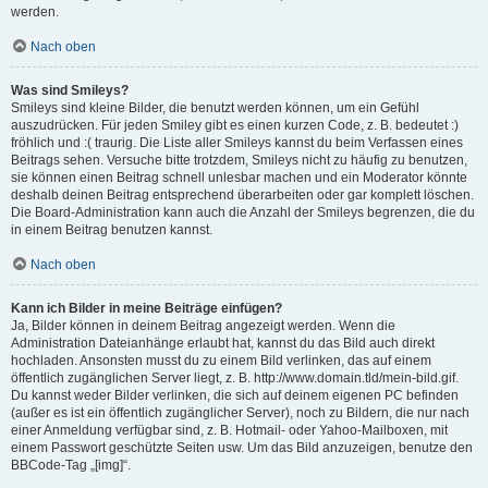
werden.
Nach oben
Was sind Smileys?
Smileys sind kleine Bilder, die benutzt werden können, um ein Gefühl
auszudrücken. Für jeden Smiley gibt es einen kurzen Code, z. B. bedeutet :)
fröhlich und :( traurig. Die Liste aller Smileys kannst du beim Verfassen eines
Beitrags sehen. Versuche bitte trotzdem, Smileys nicht zu häufig zu benutzen,
sie können einen Beitrag schnell unlesbar machen und ein Moderator könnte
deshalb deinen Beitrag entsprechend überarbeiten oder gar komplett löschen.
Die Board-Administration kann auch die Anzahl der Smileys begrenzen, die du
in einem Beitrag benutzen kannst.
Nach oben
Kann ich Bilder in meine Beiträge einfügen?
Ja, Bilder können in deinem Beitrag angezeigt werden. Wenn die
Administration Dateianhänge erlaubt hat, kannst du das Bild auch direkt
hochladen. Ansonsten musst du zu einem Bild verlinken, das auf einem
öffentlich zugänglichen Server liegt, z. B. http://www.domain.tld/mein-bild.gif.
Du kannst weder Bilder verlinken, die sich auf deinem eigenen PC befinden
(außer es ist ein öffentlich zugänglicher Server), noch zu Bildern, die nur nach
einer Anmeldung verfügbar sind, z. B. Hotmail- oder Yahoo-Mailboxen, mit
einem Passwort geschützte Seiten usw. Um das Bild anzuzeigen, benutze den
BBCode-Tag „[img]“.