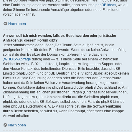
Diese Software wurde von phpBB Limited geschrieben. Wenn du denkst, dass
eine Funktion implementiert werden sollte, dann besuche
phpBB Ideas
, wo du
deine Stimme für bestehende Vorschläge abgeben oder neue Funktionen
vorschlagen kannst.
Nach oben
An wen soll ich mich wenden, falls es Beschwerden oder juristische
Anfragen zu diesem Forum gibt?
Jeder Administrator, der auf der „Das Team“-Seite aufgeführt ist, ist ein
geeigneter Kontakt für deine Beschwerde. Wenn du so keine Antwort erhältst,
solltest du den Besitzer der Domain kontaktieren (führe dazu eine
„WHOIS“-Abfrage
durch) oder — falls diese Seite bei einem kostenlosen
Webhoster wie z. B. Yahoo!, free.fr, funpic.de usw. liegt — den Support oder
den Abuse-Kontakt des betreffenden Dienstes. Bitte beachte, dass phpBB
Limited (phpBB.com) und phpBB Deutschland e. V. (phpBB.de)
absolut keinen
Einfluss
auf die Benutzung oder den oder die Benutzer der Forensoftware
haben und dafür in keiner Weise zur Verantwortung herangezogen werden
können. Kontaktiere daher nie phpBB Limited oder phpBB Deutschland e. V. in
Zusammenhang mit jeglichen juristischen Fragen (Unterlassungserklärungen,
Haftungsfragen usw.), die
sich nicht direkt
auf die Websiten phpbb.com,
phpbb.de oder die phpBB-Software selbst beziehen. Falls du phpBB Limited
oder phpBB Deutschland e. V. E-Mails schreibst, die die
Softwarenutzung
durch Dritte
betreffen, so wirst du, wenn überhaupt, höchstens eine knappe
Antwort erhalten.
Nach oben