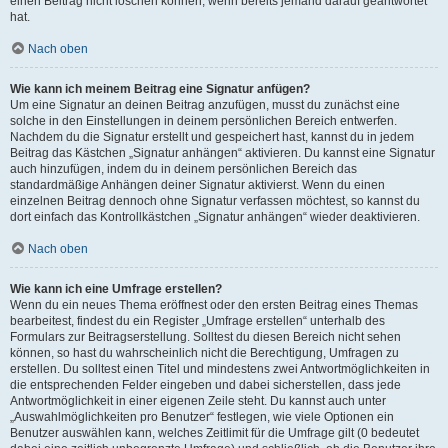
einen Beitrag nicht löschen können, wenn bereits jemand darauf geantwortet
hat.
Nach oben
Wie kann ich meinem Beitrag eine Signatur anfügen?
Um eine Signatur an deinen Beitrag anzufügen, musst du zunächst eine
solche in den Einstellungen in deinem persönlichen Bereich entwerfen.
Nachdem du die Signatur erstellt und gespeichert hast, kannst du in jedem
Beitrag das Kästchen „Signatur anhängen“ aktivieren. Du kannst eine Signatur
auch hinzufügen, indem du in deinem persönlichen Bereich das
standardmäßige Anhängen deiner Signatur aktivierst. Wenn du einen
einzelnen Beitrag dennoch ohne Signatur verfassen möchtest, so kannst du
dort einfach das Kontrollkästchen „Signatur anhängen“ wieder deaktivieren.
Nach oben
Wie kann ich eine Umfrage erstellen?
Wenn du ein neues Thema eröffnest oder den ersten Beitrag eines Themas
bearbeitest, findest du ein Register „Umfrage erstellen“ unterhalb des
Formulars zur Beitragserstellung. Solltest du diesen Bereich nicht sehen
können, so hast du wahrscheinlich nicht die Berechtigung, Umfragen zu
erstellen. Du solltest einen Titel und mindestens zwei Antwortmöglichkeiten in
die entsprechenden Felder eingeben und dabei sicherstellen, dass jede
Antwortmöglichkeit in einer eigenen Zeile steht. Du kannst auch unter
„Auswahlmöglichkeiten pro Benutzer“ festlegen, wie viele Optionen ein
Benutzer auswählen kann, welches Zeitlimit für die Umfrage gilt (0 bedeutet