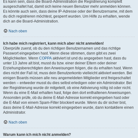
Es kann sein, dass die Board-Administration die Registrierung komplett
ausgeschaltet hat, damit sich keine neuen Benutzer mehr anmelden können.
Es könnte auch sein, dass deine IP-Adresse oder der Benutzername, mit dem
du dich registrieren möchtest, gesperrt wurden. Um Hilfe zu erhalten, wende
dich an die Board-Administration.
Nach oben
Ich habe mich registriert, kann mich aber nicht anmelden!
Überprüfe zuerst, ob du den richtigen Benutzernamen und das richtige
Passwort eingegeben hast. Wenn diese stimmen, dann gibt es zwei
Möglichkeiten. Wenn
COPPA
aktiviert ist und du angegeben hast, dass du
unter 13 Jahre alt bist, musst du bzw. einer deiner Eltern oder deiner
Erziehungsberechtigten den Anweisungen folgen, die du erhalten hast. Wenn
dies nicht der Fall ist, muss dein Benutzerkonto vielleicht aktiviert werden. Bei
einigen Boards müssen alle neu angemeldeten Mitglieder erst freigeschaltet
werden – entweder musst du dies selbst erledigen oder ein Administrator. Bei
der Registrierung wurde dir mitgeteilt, ob eine Aktivierung nötig ist oder nicht.
Wenn du eine E-Mail erhalten hast, folge den dort enthaltenen Anweisungen.
Ansonsten prüfe, ob du deine E-Mail-Adresse korrekt eingegeben hast oder
die E-Mail von einem Spam-Filter blockiert wurde. Wenn du dir sicher bist,
dass deine E-Mail-Adresse korrekt eingegeben wurde, dann kontaktiere einen
Administrator.
Nach oben
Warum kann ich mich nicht anmelden?