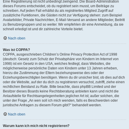
Eine Registrierung ist nicht unbedingt zwingend. Die Board-Administration
dieses Forums entscheidet, ob du registriert sein musst, um Beiträge zu
schreiben. Auf jeden Fall erhältst du als registriertes Mitglied Zugriff auf
zusätzliche Funktionen, die Gästen nicht zur Verfügung stehen: zum Beispiel
Avatarbilder, Private Nachrichten, E-Mail-Versand an andere Mitglieder, Beitritt
zu Benutzergruppen und so weiter. Wir empfehlen dir eine Anmeldung, da sie
schnell erledigt ist und dir zahlreiche Vorteile bietet.
Nach oben
Was ist COPPA?
COPPA, ausgeschrieben Children’s Online Privacy Protection Act of 1998
(deutsch: Gesetz zum Schutz der Privatsphäre von Kindern im Internet von
1998) ist ein Gesetz in den USA, welches festlegt, dass Websites, die
möglicherweise persönliche Daten von Kindern unter 13 Jahren erheben,
hierzu die Zustimmung der Eltern beziehungsweise des oder der
Erziehungsberechtigten benötigen. Wenn du dir unsicher bist, ob dies auf dich
oder die Website, auf der du dich zu registrieren versuchst, zutrifft, ziehe einen
rechtlichen Beistand zu Rate. Bitte beachte, dass phpBB Limited und der
Besitzer dieses Boards keine Rechtsberatung anbieten kann und nicht die
Anlaufstelle für Rechtsangelegenheiten jeglicher Art ist; außer solchen, die
unter der Frage „An wen soll ich mich wenden, falls es Beschwerden oder
juristische Anfragen zu diesem Forum gibt?“ behandelt werden.
Nach oben
Warum kann ich mich nicht registrieren?