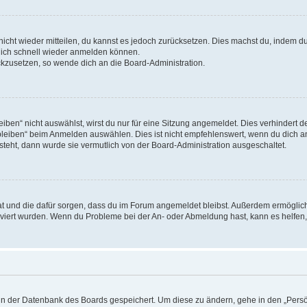
 nicht wieder mitteilen, du kannst es jedoch zurücksetzen. Dies machst du, indem 
 dich schnell wieder anmelden können.
ückzusetzen, so wende dich an die Board-Administration.
en“ nicht auswählst, wirst du nur für eine Sitzung angemeldet. Dies verhindert 
leiben“ beim Anmelden auswählen. Dies ist nicht empfehlenswert, wenn du dich an
 steht, dann wurde sie vermutlich von der Board-Administration ausgeschaltet.
 hat und die dafür sorgen, dass du im Forum angemeldet bleibst. Außerdem ermögli
tiviert wurden. Wenn du Probleme bei der An- oder Abmeldung hast, kann es helfen
n in der Datenbank des Boards gespeichert. Um diese zu ändern, gehe in den „Persö