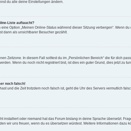
nst du alle deine Einstellungen ändern.
ine-Liste auftaucht?
n eine Option „Meinen Online-Status während dieser Sitzung verbergen“. Wenn du d
st dann als unsichtbarer Besucher gezählt.
en Zeitzone. In diesem Fall solltest du im „Persönlichen Bereich“ die für dich passe
den. Wenn du noch nicht registriert bist, ist dies ein guter Grund, dies jetzt zu tun
mer noch falsch!
t hast und die Zeit trotzdem noch falsch ist, geht die Uhr des Servers vermutlich fal
t installiert oder niemand hat das Forum bislang in deine Sprache übersetzt. Frag
, würden wir uns freuen, wenn du es übersetzen würdest. Weitere Informationen dazu