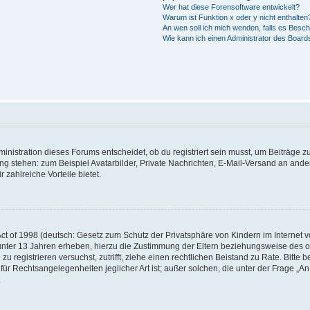
Wer hat diese Forensoftware entwickelt?
Warum ist Funktion x oder y nicht enthalten
An wen soll ich mich wenden, falls es Besc
Wie kann ich einen Administrator des Board
istration dieses Forums entscheidet, ob du registriert sein musst, um Beiträge zu s
ung stehen: zum Beispiel Avatarbilder, Private Nachrichten, E-Mail-Versand an ander
 zahlreiche Vorteile bietet.
t of 1998 (deutsch: Gesetz zum Schutz der Privatsphäre von Kindern im Internet vo
unter 13 Jahren erheben, hierzu die Zustimmung der Eltern beziehungsweise des o
h zu registrieren versuchst, zutrifft, ziehe einen rechtlichen Beistand zu Rate. Bit
für Rechtsangelegenheiten jeglicher Art ist; außer solchen, die unter der Frage „
.