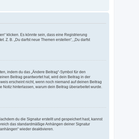
n“ klicken. Es könnte sein, dass eine Registrierung
t. Z. B. „Du darfst neue Themen erstellen“, „Du darfst
iten, indem du das „Ändere Beitrag“-Symbol für den
inen Beitrag geantwortet hat, wird dein Beitrag in der
nweis erscheint nicht, wenn noch niemand auf deinen Beitrag
ne Notiz hinterlassen, warum dein Beitrag überarbeitet wurde.
chdem du die Signatur erstellt und gespeichert hast, kannst
Bereich das standardmäßige Anhängen deiner Signatur
r anhängen“ wieder deaktivieren.