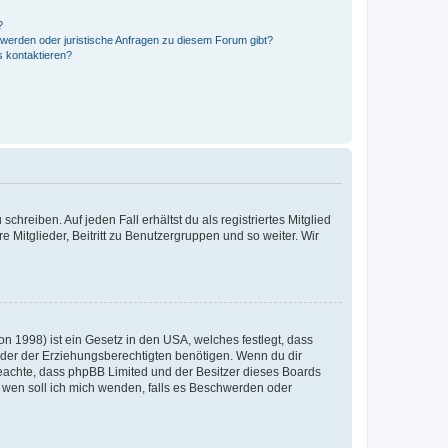
?
hwerden oder juristische Anfragen zu diesem Forum gibt?
s kontaktieren?
chreiben. Auf jeden Fall erhältst du als registriertes Mitglied
e Mitglieder, Beitritt zu Benutzergruppen und so weiter. Wir
n 1998) ist ein Gesetz in den USA, welches festlegt, dass
der der Erziehungsberechtigten benötigen. Wenn du dir
te beachte, dass phpBB Limited und der Besitzer dieses Boards
An wen soll ich mich wenden, falls es Beschwerden oder