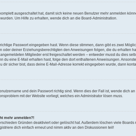
g komplett ausgeschaltet hat, damit sich keine neuen Benutzer mehr anmelden könn
 wurden. Um Hilfe zu erhalten, wende dich an die Board-Administration.
 richtige Passwort eingegeben hast. Wenn diese stimmen, dann gibt es zwei Mögl
tern oder deiner Erziehungsberechtigten den Anweisungen folgen, die du erhalten ha
u angemeldeten Mitglieder erst freigeschaltet werden – entweder musst du dies selbs
. Wenn du eine E-Mail erhalten hast, folge den dort enthaltenen Anweisungen. Ansons
 dir sicher bist, dass deine E-Mail-Adresse korrekt eingegeben wurde, dann kontak
Benutzername und dein Passwort richtig sind. Wenn dies der Fall ist, wende dich a
ionsproblem mit der Website vorliegt, welches ein Administrator lösen muss.
icht mehr anmelden?!
erschieden Gründen deaktiviert oder gelöscht hat. Außerdem löschen viele Boards r
triere dich einfach erneut und nimm aktiv an den Diskussionen teil!