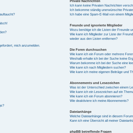
Private Nachrichten
Ich kann keine Privaten Nachrichten versch
Ich bekomme ständig unerwünschte Private
auftaucht?
Ich habe eine Spam-E-Mail von einem Mitgli
alsch!
Freunde und ignorierte Mitglieder
Wozu benötige ich die Listen der Freunde un
rden?
Wie kann ich Mitglieder zur Liste der Freund
wieder aus den Listen entfernen?
fgefordert, mich anzumelden.
Die Foren durchsuchen
Wie kann ich ein Forum oder mehrere For
Weshalb erhalte ich bei der Suche keine Er
Warum bekomme ich bei der Suche eine lee
Wie kann ich nach Mitgliedern suchen?
Wie kann ich meine eigenen Beiträge und T
Abonnements und Lesezeichen
Was ist der Unterschied zwischen einem L
Wie kann ich ein Lesezeichen auf ein Them
Wie kann ich ein Forum abonnieren?
Wie deaktiviere ich meine Abonnements?
gs?
Dateianhänge
Welche Dateianhänge sind in diesem Forum
Kann ich eine Übersicht all meiner Dateian
phpBB betreffende Fragen