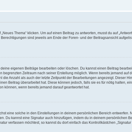
„Neues Thema“ klicken. Um auf einen Beitrag zu antworten, musst du auf „Antworte
e Berechtigungen sind jeweils am Ende der Foren- und der Beitragsansicht aufgeliste
r deine eigenen Beiträge bearbeiten oder löschen. Du kannst einen Beitrag bearbe
inen begrenzten Zeitraum nach seiner Erstellung möglich. Wenn bereits jemand auf de
 die Anzahl als auch der letzte Zeitpunkt der Bearbeitungen angezeigt. Dieser Hi
en Beitrag überarbeitet hat. Diese können jedoch, falls sie es für nötig halten, ei
hen können, wenn bereits jemand darauf geantwortet hat.
st eine solche in den Einstellungen in deinem persönlichen Bereich entwerfen. Na
eren. Du kannst eine Signatur auch hinzufügen, indem du in deinem persönlichen 
atur verfassen möchtest, so kannst du dort einfach das Kontrollkästchen „Signatu