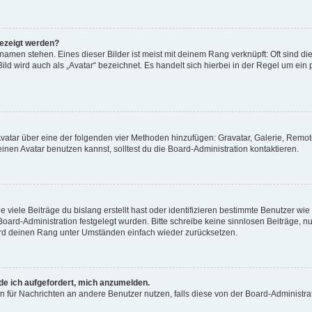
gezeigt werden?
amen stehen. Eines dieser Bilder ist meist mit deinem Rang verknüpft: Oft sind di
ld wird auch als „Avatar“ bezeichnet. Es handelt sich hierbei in der Regel um ein
 Avatar über eine der folgenden vier Methoden hinzufügen: Gravatar, Galerie, Rem
en Avatar benutzen kannst, solltest du die Board-Administration kontaktieren.
viele Beiträge du bislang erstellt hast oder identifizieren bestimmte Benutzer w
 Board-Administration festgelegt wurden. Bitte schreibe keine sinnlosen Beiträge
wird deinen Rang unter Umständen einfach wieder zurücksetzen.
rde ich aufgefordert, mich anzumelden.
ion für Nachrichten an andere Benutzer nutzen, falls diese von der Board-Administ