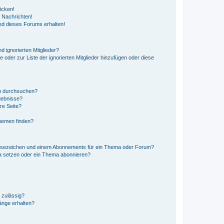
icken!
 Nachrichten!
ed dieses Forums erhalten!
d ignorierten Mitglieder?
e oder zur Liste der ignorierten Mitglieder hinzufügen oder diese
en durchsuchen?
gebnisse?
re Seite?
hemen finden?
esezeichen und einem Abonnements für ein Thema oder Forum?
a setzen oder ein Thema abonnieren?
 zulässig?
hänge erhalten?