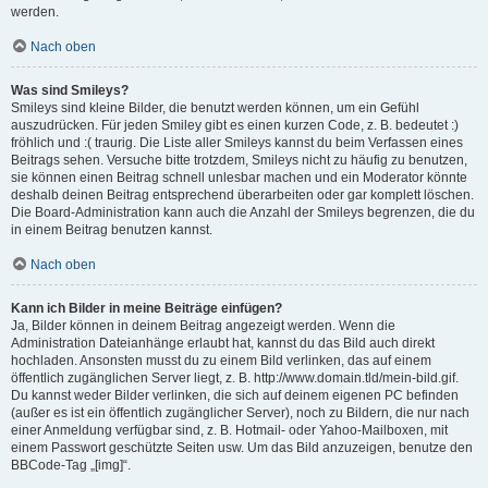
werden.
Nach oben
Was sind Smileys?
Smileys sind kleine Bilder, die benutzt werden können, um ein Gefühl
auszudrücken. Für jeden Smiley gibt es einen kurzen Code, z. B. bedeutet :)
fröhlich und :( traurig. Die Liste aller Smileys kannst du beim Verfassen eines
Beitrags sehen. Versuche bitte trotzdem, Smileys nicht zu häufig zu benutzen,
sie können einen Beitrag schnell unlesbar machen und ein Moderator könnte
deshalb deinen Beitrag entsprechend überarbeiten oder gar komplett löschen.
Die Board-Administration kann auch die Anzahl der Smileys begrenzen, die du
in einem Beitrag benutzen kannst.
Nach oben
Kann ich Bilder in meine Beiträge einfügen?
Ja, Bilder können in deinem Beitrag angezeigt werden. Wenn die
Administration Dateianhänge erlaubt hat, kannst du das Bild auch direkt
hochladen. Ansonsten musst du zu einem Bild verlinken, das auf einem
öffentlich zugänglichen Server liegt, z. B. http://www.domain.tld/mein-bild.gif.
Du kannst weder Bilder verlinken, die sich auf deinem eigenen PC befinden
(außer es ist ein öffentlich zugänglicher Server), noch zu Bildern, die nur nach
einer Anmeldung verfügbar sind, z. B. Hotmail- oder Yahoo-Mailboxen, mit
einem Passwort geschützte Seiten usw. Um das Bild anzuzeigen, benutze den
BBCode-Tag „[img]“.