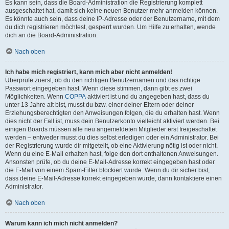
Es kann sein, dass die Board-Administration die Registrierung komplett
ausgeschaltet hat, damit sich keine neuen Benutzer mehr anmelden können.
Es könnte auch sein, dass deine IP-Adresse oder der Benutzername, mit dem
du dich registrieren möchtest, gesperrt wurden. Um Hilfe zu erhalten, wende
dich an die Board-Administration.
Nach oben
Ich habe mich registriert, kann mich aber nicht anmelden!
Überprüfe zuerst, ob du den richtigen Benutzernamen und das richtige
Passwort eingegeben hast. Wenn diese stimmen, dann gibt es zwei
Möglichkeiten. Wenn
COPPA
aktiviert ist und du angegeben hast, dass du
unter 13 Jahre alt bist, musst du bzw. einer deiner Eltern oder deiner
Erziehungsberechtigten den Anweisungen folgen, die du erhalten hast. Wenn
dies nicht der Fall ist, muss dein Benutzerkonto vielleicht aktiviert werden. Bei
einigen Boards müssen alle neu angemeldeten Mitglieder erst freigeschaltet
werden – entweder musst du dies selbst erledigen oder ein Administrator. Bei
der Registrierung wurde dir mitgeteilt, ob eine Aktivierung nötig ist oder nicht.
Wenn du eine E-Mail erhalten hast, folge den dort enthaltenen Anweisungen.
Ansonsten prüfe, ob du deine E-Mail-Adresse korrekt eingegeben hast oder
die E-Mail von einem Spam-Filter blockiert wurde. Wenn du dir sicher bist,
dass deine E-Mail-Adresse korrekt eingegeben wurde, dann kontaktiere einen
Administrator.
Nach oben
Warum kann ich mich nicht anmelden?