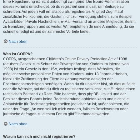
Eine Registrierung ist nicht unbedingt zwingend. Die Board-Administration
dieses Forums entscheidet, ob du registriert sein musst, um Beiträge zu
schreiben. Auf jeden Fall erhältst du als registriertes Mitglied Zugriff auf
zusätzliche Funktionen, die Gästen nicht zur Verfügung stehen: zum Beispiel
Avatarbilder, Private Nachrichten, E-Mail-Versand an andere Mitglieder, Beitritt
zu Benutzergruppen und so weiter. Wir empfehlen dir eine Anmeldung, da sie
schnell erledigt ist und dir zahlreiche Vorteile bietet.
Nach oben
Was ist COPPA?
COPPA, ausgeschrieben Children’s Online Privacy Protection Act of 1998
(deutsch: Gesetz zum Schutz der Privatsphäre von Kindern im Internet von
1998) ist ein Gesetz in den USA, welches festlegt, dass Websites, die
möglicherweise persönliche Daten von Kindern unter 13 Jahren erheben,
hierzu die Zustimmung der Eltern beziehungsweise des oder der
Erziehungsberechtigten benötigen. Wenn du dir unsicher bist, ob dies auf dich
oder die Website, auf der du dich zu registrieren versuchst, zutrifft, ziehe einen
rechtlichen Beistand zu Rate. Bitte beachte, dass phpBB Limited und der
Besitzer dieses Boards keine Rechtsberatung anbieten kann und nicht die
Anlaufstelle für Rechtsangelegenheiten jeglicher Art ist; außer solchen, die
unter der Frage „An wen soll ich mich wenden, falls es Beschwerden oder
juristische Anfragen zu diesem Forum gibt?“ behandelt werden.
Nach oben
Warum kann ich mich nicht registrieren?