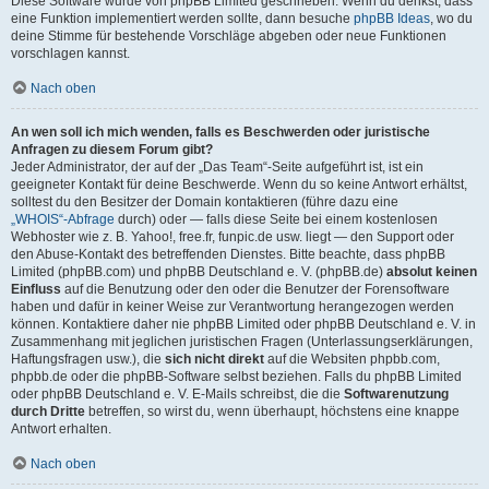
Diese Software wurde von phpBB Limited geschrieben. Wenn du denkst, dass
eine Funktion implementiert werden sollte, dann besuche
phpBB Ideas
, wo du
deine Stimme für bestehende Vorschläge abgeben oder neue Funktionen
vorschlagen kannst.
Nach oben
An wen soll ich mich wenden, falls es Beschwerden oder juristische
Anfragen zu diesem Forum gibt?
Jeder Administrator, der auf der „Das Team“-Seite aufgeführt ist, ist ein
geeigneter Kontakt für deine Beschwerde. Wenn du so keine Antwort erhältst,
solltest du den Besitzer der Domain kontaktieren (führe dazu eine
„WHOIS“-Abfrage
durch) oder — falls diese Seite bei einem kostenlosen
Webhoster wie z. B. Yahoo!, free.fr, funpic.de usw. liegt — den Support oder
den Abuse-Kontakt des betreffenden Dienstes. Bitte beachte, dass phpBB
Limited (phpBB.com) und phpBB Deutschland e. V. (phpBB.de)
absolut keinen
Einfluss
auf die Benutzung oder den oder die Benutzer der Forensoftware
haben und dafür in keiner Weise zur Verantwortung herangezogen werden
können. Kontaktiere daher nie phpBB Limited oder phpBB Deutschland e. V. in
Zusammenhang mit jeglichen juristischen Fragen (Unterlassungserklärungen,
Haftungsfragen usw.), die
sich nicht direkt
auf die Websiten phpbb.com,
phpbb.de oder die phpBB-Software selbst beziehen. Falls du phpBB Limited
oder phpBB Deutschland e. V. E-Mails schreibst, die die
Softwarenutzung
durch Dritte
betreffen, so wirst du, wenn überhaupt, höchstens eine knappe
Antwort erhalten.
Nach oben