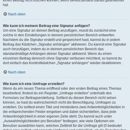
einen Beitrag nicht löschen können, wenn bereits jemand darauf geantwortet
hat.
Nach oben
Wie kann ich meinem Beitrag eine Signatur anfügen?
Um eine Signatur an deinen Beitrag anzufügen, musst du zunächst eine
solche in den Einstellungen in deinem persönlichen Bereich entwerfen.
Nachdem du die Signatur erstellt und gespeichert hast, kannst du in jedem
Beitrag das Kästchen „Signatur anhängen“ aktivieren. Du kannst eine Signatur
auch hinzufügen, indem du in deinem persönlichen Bereich das
standardmäßige Anhängen deiner Signatur aktivierst. Wenn du einen
einzelnen Beitrag dennoch ohne Signatur verfassen möchtest, so kannst du
dort einfach das Kontrollkästchen „Signatur anhängen“ wieder deaktivieren.
Nach oben
Wie kann ich eine Umfrage erstellen?
Wenn du ein neues Thema eröffnest oder den ersten Beitrag eines Themas
bearbeitest, findest du ein Register „Umfrage erstellen“ unterhalb des
Formulars zur Beitragserstellung. Solltest du diesen Bereich nicht sehen
können, so hast du wahrscheinlich nicht die Berechtigung, Umfragen zu
erstellen. Du solltest einen Titel und mindestens zwei Antwortmöglichkeiten in
die entsprechenden Felder eingeben und dabei sicherstellen, dass jede
Antwortmöglichkeit in einer eigenen Zeile steht. Du kannst auch unter
„Auswahlmöglichkeiten pro Benutzer“ festlegen, wie viele Optionen ein
Benutzer auswählen kann, welches Zeitlimit für die Umfrage gilt (0 bedeutet