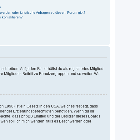
?
hwerden oder juristische Anfragen zu diesem Forum gibt?
s kontaktieren?
chreiben. Auf jeden Fall erhältst du als registriertes Mitglied
e Mitglieder, Beitritt zu Benutzergruppen und so weiter. Wir
n 1998) ist ein Gesetz in den USA, welches festlegt, dass
der der Erziehungsberechtigten benötigen. Wenn du dir
te beachte, dass phpBB Limited und der Besitzer dieses Boards
An wen soll ich mich wenden, falls es Beschwerden oder