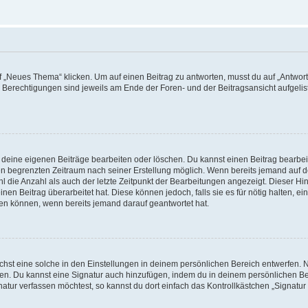
„Neues Thema“ klicken. Um auf einen Beitrag zu antworten, musst du auf „Antworte
e Berechtigungen sind jeweils am Ende der Foren- und der Beitragsansicht aufgeliste
r deine eigenen Beiträge bearbeiten oder löschen. Du kannst einen Beitrag bearbe
inen begrenzten Zeitraum nach seiner Erstellung möglich. Wenn bereits jemand auf de
 die Anzahl als auch der letzte Zeitpunkt der Bearbeitungen angezeigt. Dieser Hi
en Beitrag überarbeitet hat. Diese können jedoch, falls sie es für nötig halten, ei
hen können, wenn bereits jemand darauf geantwortet hat.
st eine solche in den Einstellungen in deinem persönlichen Bereich entwerfen. Na
eren. Du kannst eine Signatur auch hinzufügen, indem du in deinem persönlichen 
atur verfassen möchtest, so kannst du dort einfach das Kontrollkästchen „Signatu