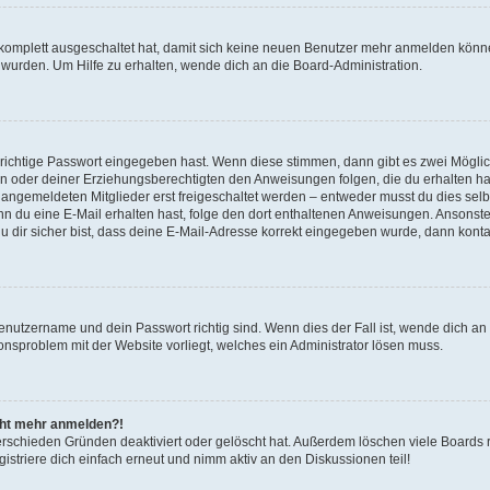
g komplett ausgeschaltet hat, damit sich keine neuen Benutzer mehr anmelden könn
 wurden. Um Hilfe zu erhalten, wende dich an die Board-Administration.
 richtige Passwort eingegeben hast. Wenn diese stimmen, dann gibt es zwei Mögl
tern oder deiner Erziehungsberechtigten den Anweisungen folgen, die du erhalten ha
u angemeldeten Mitglieder erst freigeschaltet werden – entweder musst du dies selbs
. Wenn du eine E-Mail erhalten hast, folge den dort enthaltenen Anweisungen. Ansons
 dir sicher bist, dass deine E-Mail-Adresse korrekt eingegeben wurde, dann kontak
Benutzername und dein Passwort richtig sind. Wenn dies der Fall ist, wende dich a
ionsproblem mit der Website vorliegt, welches ein Administrator lösen muss.
icht mehr anmelden?!
erschieden Gründen deaktiviert oder gelöscht hat. Außerdem löschen viele Boards r
triere dich einfach erneut und nimm aktiv an den Diskussionen teil!