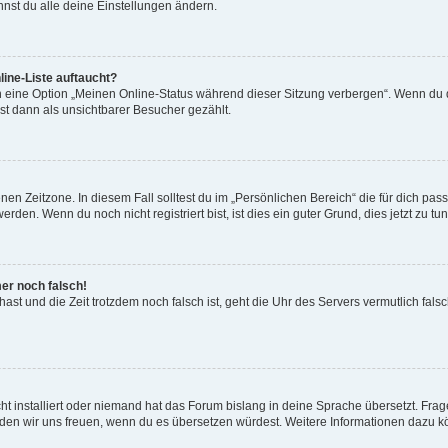
nst du alle deine Einstellungen ändern.
ine-Liste auftaucht?
n eine Option „Meinen Online-Status während dieser Sitzung verbergen“. Wenn du d
st dann als unsichtbarer Besucher gezählt.
en Zeitzone. In diesem Fall solltest du im „Persönlichen Bereich“ die für dich passe
den. Wenn du noch nicht registriert bist, ist dies ein guter Grund, dies jetzt zu tun
mer noch falsch!
t hast und die Zeit trotzdem noch falsch ist, geht die Uhr des Servers vermutlich fal
t installiert oder niemand hat das Forum bislang in deine Sprache übersetzt. Frag
, würden wir uns freuen, wenn du es übersetzen würdest. Weitere Informationen dazu