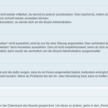
 nicht wieder mitteilen, du kannst es jedoch zurücksetzen. Dies machst du, indem 
 dich schnell wieder anmelden können.
ückzusetzen, so wende dich an die Board-Administration.
en“ nicht auswählst, wirst du nur für eine Sitzung angemeldet. Dies verhindert 
leiben“ beim Anmelden auswählen. Dies ist nicht empfehlenswert, wenn du dich an
 steht, dann wurde sie vermutlich von der Board-Administration ausgeschaltet.
 hat und die dafür sorgen, dass du im Forum angemeldet bleibst. Außerdem ermögli
tiviert wurden. Wenn du Probleme bei der An- oder Abmeldung hast, kann es helfen
n in der Datenbank des Boards gespeichert. Um diese zu ändern, gehe in den „Persö