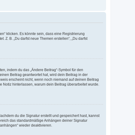
n“ klicken. Es könnte sein, dass eine Registrierung
t. Z. B. „Du darfst neue Themen erstellen“, „Du darfst
iten, indem du das „Ändere Beitrag“-Symbol für den
inen Beitrag geantwortet hat, wird dein Beitrag in der
nweis erscheint nicht, wenn noch niemand auf deinen Beitrag
ne Notiz hinterlassen, warum dein Beitrag überarbeitet wurde.
chdem du die Signatur erstellt und gespeichert hast, kannst
Bereich das standardmäßige Anhängen deiner Signatur
r anhängen“ wieder deaktivieren.