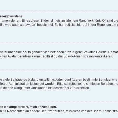
gezeigt werden?
amen stehen. Eines dieser Bilder ist meist mit deinem Rang verknüpft: Oft sind di
ld wird auch als „Avatar“ bezeichnet. Es handelt sich hierbei in der Regel um ein
 Avatar über eine der folgenden vier Methoden hinzufügen: Gravatar, Galerie, Rem
en Avatar benutzen kannst, solltest du die Board-Administration kontaktieren.
viele Beiträge du bislang erstellt hast oder identifizieren bestimmte Benutzer w
 Board-Administration festgelegt wurden. Bitte schreibe keine sinnlosen Beiträge
wird deinen Rang unter Umständen einfach wieder zurücksetzen.
rde ich aufgefordert, mich anzumelden.
ion für Nachrichten an andere Benutzer nutzen, falls diese von der Board-Administ