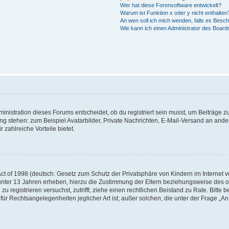
Wer hat diese Forensoftware entwickelt?
Warum ist Funktion x oder y nicht enthalten
An wen soll ich mich wenden, falls es Besc
Wie kann ich einen Administrator des Board
istration dieses Forums entscheidet, ob du registriert sein musst, um Beiträge zu s
ung stehen: zum Beispiel Avatarbilder, Private Nachrichten, E-Mail-Versand an ander
 zahlreiche Vorteile bietet.
t of 1998 (deutsch: Gesetz zum Schutz der Privatsphäre von Kindern im Internet vo
unter 13 Jahren erheben, hierzu die Zustimmung der Eltern beziehungsweise des o
h zu registrieren versuchst, zutrifft, ziehe einen rechtlichen Beistand zu Rate. Bit
für Rechtsangelegenheiten jeglicher Art ist; außer solchen, die unter der Frage „
.