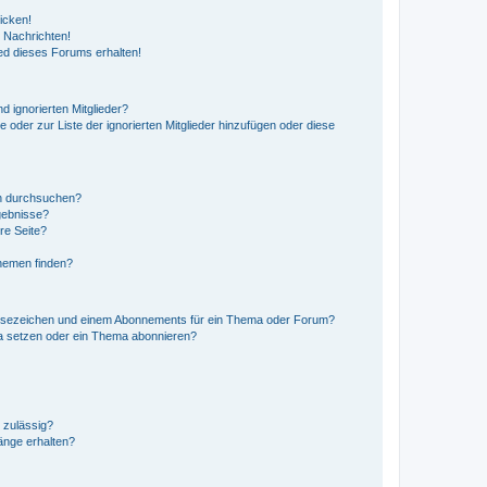
icken!
 Nachrichten!
ed dieses Forums erhalten!
d ignorierten Mitglieder?
e oder zur Liste der ignorierten Mitglieder hinzufügen oder diese
en durchsuchen?
gebnisse?
re Seite?
hemen finden?
esezeichen und einem Abonnements für ein Thema oder Forum?
a setzen oder ein Thema abonnieren?
 zulässig?
hänge erhalten?