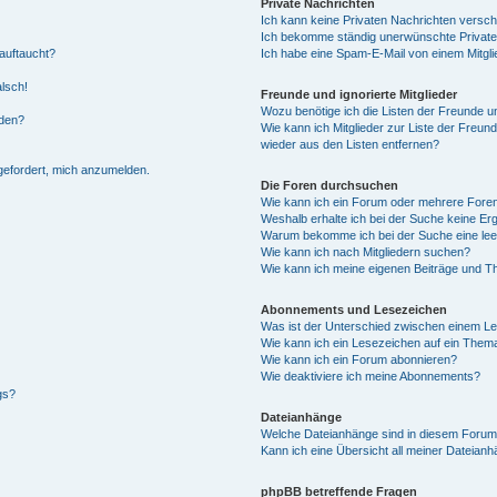
Private Nachrichten
Ich kann keine Privaten Nachrichten versch
Ich bekomme ständig unerwünschte Private
auftaucht?
Ich habe eine Spam-E-Mail von einem Mitgli
alsch!
Freunde und ignorierte Mitglieder
Wozu benötige ich die Listen der Freunde un
rden?
Wie kann ich Mitglieder zur Liste der Freund
wieder aus den Listen entfernen?
fgefordert, mich anzumelden.
Die Foren durchsuchen
Wie kann ich ein Forum oder mehrere For
Weshalb erhalte ich bei der Suche keine Er
Warum bekomme ich bei der Suche eine lee
Wie kann ich nach Mitgliedern suchen?
Wie kann ich meine eigenen Beiträge und T
Abonnements und Lesezeichen
Was ist der Unterschied zwischen einem L
Wie kann ich ein Lesezeichen auf ein Them
Wie kann ich ein Forum abonnieren?
Wie deaktiviere ich meine Abonnements?
gs?
Dateianhänge
Welche Dateianhänge sind in diesem Forum
Kann ich eine Übersicht all meiner Dateian
phpBB betreffende Fragen