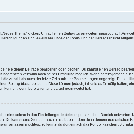
„Neues Thema“ klicken. Um auf einen Beitrag zu antworten, musst du auf „Antworte
e Berechtigungen sind jeweils am Ende der Foren- und der Beitragsansicht aufgeliste
r deine eigenen Beiträge bearbeiten oder löschen. Du kannst einen Beitrag bearbe
inen begrenzten Zeitraum nach seiner Erstellung möglich. Wenn bereits jemand auf de
 die Anzahl als auch der letzte Zeitpunkt der Bearbeitungen angezeigt. Dieser Hi
en Beitrag überarbeitet hat. Diese können jedoch, falls sie es für nötig halten, ei
hen können, wenn bereits jemand darauf geantwortet hat.
st eine solche in den Einstellungen in deinem persönlichen Bereich entwerfen. Na
eren. Du kannst eine Signatur auch hinzufügen, indem du in deinem persönlichen 
atur verfassen möchtest, so kannst du dort einfach das Kontrollkästchen „Signatu