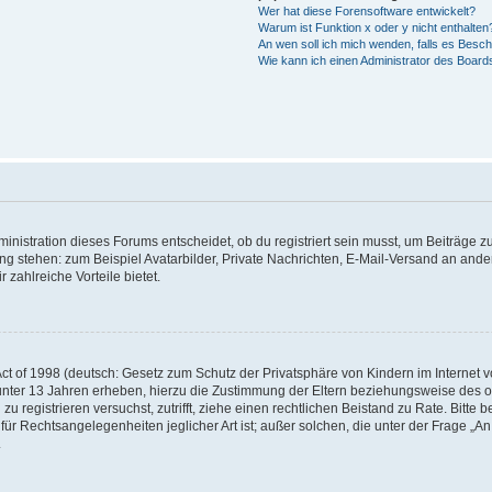
Wer hat diese Forensoftware entwickelt?
Warum ist Funktion x oder y nicht enthalten
An wen soll ich mich wenden, falls es Besc
Wie kann ich einen Administrator des Board
istration dieses Forums entscheidet, ob du registriert sein musst, um Beiträge zu s
ung stehen: zum Beispiel Avatarbilder, Private Nachrichten, E-Mail-Versand an ander
 zahlreiche Vorteile bietet.
t of 1998 (deutsch: Gesetz zum Schutz der Privatsphäre von Kindern im Internet vo
unter 13 Jahren erheben, hierzu die Zustimmung der Eltern beziehungsweise des o
h zu registrieren versuchst, zutrifft, ziehe einen rechtlichen Beistand zu Rate. Bit
für Rechtsangelegenheiten jeglicher Art ist; außer solchen, die unter der Frage „
.