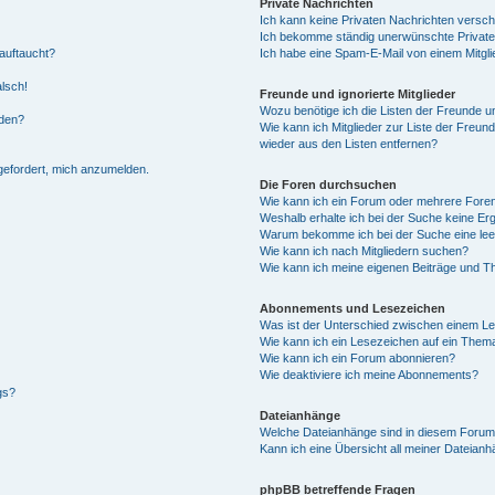
Private Nachrichten
Ich kann keine Privaten Nachrichten versch
Ich bekomme ständig unerwünschte Private
auftaucht?
Ich habe eine Spam-E-Mail von einem Mitgli
alsch!
Freunde und ignorierte Mitglieder
Wozu benötige ich die Listen der Freunde un
rden?
Wie kann ich Mitglieder zur Liste der Freund
wieder aus den Listen entfernen?
fgefordert, mich anzumelden.
Die Foren durchsuchen
Wie kann ich ein Forum oder mehrere For
Weshalb erhalte ich bei der Suche keine Er
Warum bekomme ich bei der Suche eine lee
Wie kann ich nach Mitgliedern suchen?
Wie kann ich meine eigenen Beiträge und T
Abonnements und Lesezeichen
Was ist der Unterschied zwischen einem L
Wie kann ich ein Lesezeichen auf ein Them
Wie kann ich ein Forum abonnieren?
Wie deaktiviere ich meine Abonnements?
gs?
Dateianhänge
Welche Dateianhänge sind in diesem Forum
Kann ich eine Übersicht all meiner Dateian
phpBB betreffende Fragen