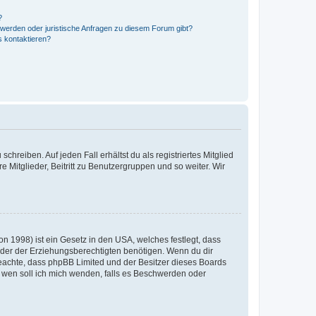
?
hwerden oder juristische Anfragen zu diesem Forum gibt?
s kontaktieren?
chreiben. Auf jeden Fall erhältst du als registriertes Mitglied
e Mitglieder, Beitritt zu Benutzergruppen und so weiter. Wir
n 1998) ist ein Gesetz in den USA, welches festlegt, dass
der der Erziehungsberechtigten benötigen. Wenn du dir
te beachte, dass phpBB Limited und der Besitzer dieses Boards
An wen soll ich mich wenden, falls es Beschwerden oder