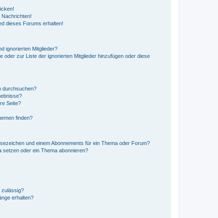
icken!
 Nachrichten!
ed dieses Forums erhalten!
d ignorierten Mitglieder?
e oder zur Liste der ignorierten Mitglieder hinzufügen oder diese
en durchsuchen?
gebnisse?
re Seite?
hemen finden?
esezeichen und einem Abonnements für ein Thema oder Forum?
a setzen oder ein Thema abonnieren?
 zulässig?
hänge erhalten?