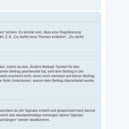
n“ klicken. Es könnte sein, dass eine Registrierung
t. Z. B. „Du darfst neue Themen erstellen“, „Du darfst
iten, indem du das „Ändere Beitrag“-Symbol für den
inen Beitrag geantwortet hat, wird dein Beitrag in der
nweis erscheint nicht, wenn noch niemand auf deinen Beitrag
ne Notiz hinterlassen, warum dein Beitrag überarbeitet wurde.
chdem du die Signatur erstellt und gespeichert hast, kannst
Bereich das standardmäßige Anhängen deiner Signatur
r anhängen“ wieder deaktivieren.