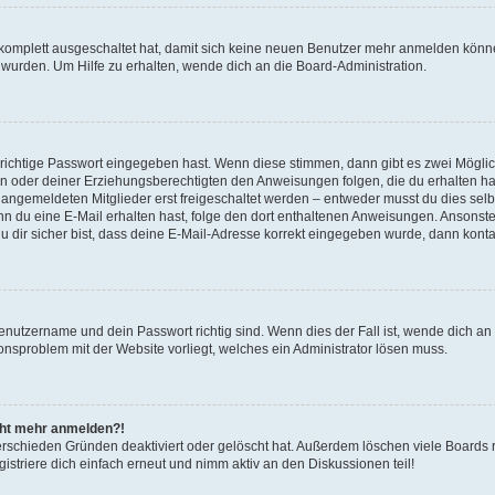
g komplett ausgeschaltet hat, damit sich keine neuen Benutzer mehr anmelden könn
 wurden. Um Hilfe zu erhalten, wende dich an die Board-Administration.
 richtige Passwort eingegeben hast. Wenn diese stimmen, dann gibt es zwei Mögl
tern oder deiner Erziehungsberechtigten den Anweisungen folgen, die du erhalten ha
u angemeldeten Mitglieder erst freigeschaltet werden – entweder musst du dies selbs
. Wenn du eine E-Mail erhalten hast, folge den dort enthaltenen Anweisungen. Ansons
 dir sicher bist, dass deine E-Mail-Adresse korrekt eingegeben wurde, dann kontak
Benutzername und dein Passwort richtig sind. Wenn dies der Fall ist, wende dich a
ionsproblem mit der Website vorliegt, welches ein Administrator lösen muss.
icht mehr anmelden?!
erschieden Gründen deaktiviert oder gelöscht hat. Außerdem löschen viele Boards r
triere dich einfach erneut und nimm aktiv an den Diskussionen teil!