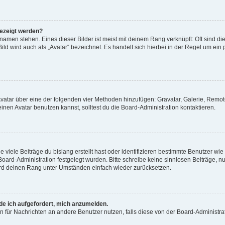
gezeigt werden?
amen stehen. Eines dieser Bilder ist meist mit deinem Rang verknüpft: Oft sind di
ld wird auch als „Avatar“ bezeichnet. Es handelt sich hierbei in der Regel um ein
 Avatar über eine der folgenden vier Methoden hinzufügen: Gravatar, Galerie, Rem
en Avatar benutzen kannst, solltest du die Board-Administration kontaktieren.
viele Beiträge du bislang erstellt hast oder identifizieren bestimmte Benutzer w
 Board-Administration festgelegt wurden. Bitte schreibe keine sinnlosen Beiträge
wird deinen Rang unter Umständen einfach wieder zurücksetzen.
rde ich aufgefordert, mich anzumelden.
ion für Nachrichten an andere Benutzer nutzen, falls diese von der Board-Administ