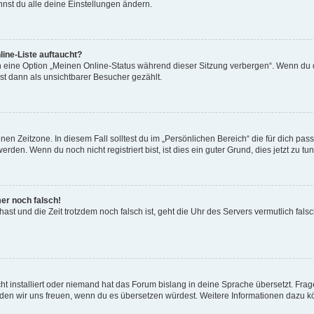
nst du alle deine Einstellungen ändern.
ine-Liste auftaucht?
n eine Option „Meinen Online-Status während dieser Sitzung verbergen“. Wenn du d
st dann als unsichtbarer Besucher gezählt.
en Zeitzone. In diesem Fall solltest du im „Persönlichen Bereich“ die für dich passe
den. Wenn du noch nicht registriert bist, ist dies ein guter Grund, dies jetzt zu tun
mer noch falsch!
t hast und die Zeit trotzdem noch falsch ist, geht die Uhr des Servers vermutlich fal
t installiert oder niemand hat das Forum bislang in deine Sprache übersetzt. Frag
, würden wir uns freuen, wenn du es übersetzen würdest. Weitere Informationen dazu