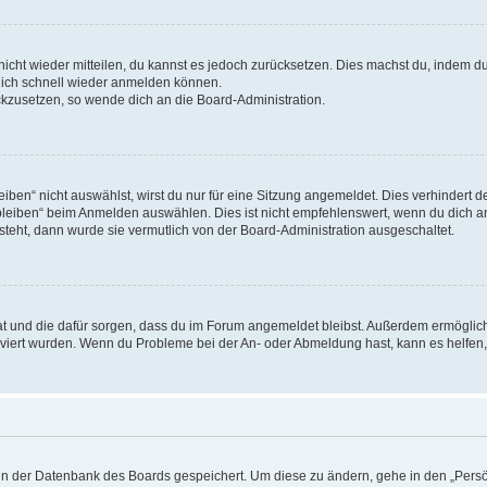
 nicht wieder mitteilen, du kannst es jedoch zurücksetzen. Dies machst du, indem 
 dich schnell wieder anmelden können.
ückzusetzen, so wende dich an die Board-Administration.
en“ nicht auswählst, wirst du nur für eine Sitzung angemeldet. Dies verhindert 
leiben“ beim Anmelden auswählen. Dies ist nicht empfehlenswert, wenn du dich an
 steht, dann wurde sie vermutlich von der Board-Administration ausgeschaltet.
 hat und die dafür sorgen, dass du im Forum angemeldet bleibst. Außerdem ermögli
tiviert wurden. Wenn du Probleme bei der An- oder Abmeldung hast, kann es helfen
n in der Datenbank des Boards gespeichert. Um diese zu ändern, gehe in den „Persö