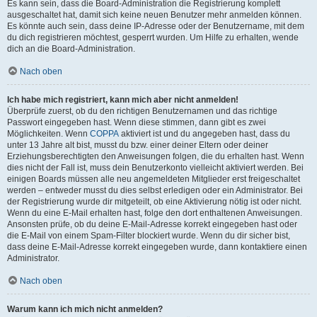
Es kann sein, dass die Board-Administration die Registrierung komplett
ausgeschaltet hat, damit sich keine neuen Benutzer mehr anmelden können.
Es könnte auch sein, dass deine IP-Adresse oder der Benutzername, mit dem
du dich registrieren möchtest, gesperrt wurden. Um Hilfe zu erhalten, wende
dich an die Board-Administration.
Nach oben
Ich habe mich registriert, kann mich aber nicht anmelden!
Überprüfe zuerst, ob du den richtigen Benutzernamen und das richtige
Passwort eingegeben hast. Wenn diese stimmen, dann gibt es zwei
Möglichkeiten. Wenn
COPPA
aktiviert ist und du angegeben hast, dass du
unter 13 Jahre alt bist, musst du bzw. einer deiner Eltern oder deiner
Erziehungsberechtigten den Anweisungen folgen, die du erhalten hast. Wenn
dies nicht der Fall ist, muss dein Benutzerkonto vielleicht aktiviert werden. Bei
einigen Boards müssen alle neu angemeldeten Mitglieder erst freigeschaltet
werden – entweder musst du dies selbst erledigen oder ein Administrator. Bei
der Registrierung wurde dir mitgeteilt, ob eine Aktivierung nötig ist oder nicht.
Wenn du eine E-Mail erhalten hast, folge den dort enthaltenen Anweisungen.
Ansonsten prüfe, ob du deine E-Mail-Adresse korrekt eingegeben hast oder
die E-Mail von einem Spam-Filter blockiert wurde. Wenn du dir sicher bist,
dass deine E-Mail-Adresse korrekt eingegeben wurde, dann kontaktiere einen
Administrator.
Nach oben
Warum kann ich mich nicht anmelden?