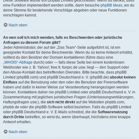
Diese Software wurde von phpBB Limited geschrieben. Wenn du denkst, dass
eine Funktion implementiert werden sollte, dann besuche
phpBB Ideas
, wo du
deine Stimme für bestehende Vorschläge abgeben oder neue Funktionen
vorschlagen kannst.
Nach oben
An wen soll ich mich wenden, falls es Beschwerden oder juristische
Anfragen zu diesem Forum gibt?
Jeder Administrator, der auf der „Das Team“-Seite aufgeführt ist, ist ein
geeigneter Kontakt für deine Beschwerde. Wenn du so keine Antwort erhältst,
solltest du den Besitzer der Domain kontaktieren (führe dazu eine
„WHOIS“-Abfrage
durch) oder — falls diese Seite bei einem kostenlosen
Webhoster wie z. B. Yahoo!, free.fr, funpic.de usw. liegt — den Support oder
den Abuse-Kontakt des betreffenden Dienstes. Bitte beachte, dass phpBB
Limited (phpBB.com) und phpBB Deutschland e. V. (phpBB.de)
absolut keinen
Einfluss
auf die Benutzung oder den oder die Benutzer der Forensoftware
haben und dafür in keiner Weise zur Verantwortung herangezogen werden
können. Kontaktiere daher nie phpBB Limited oder phpBB Deutschland e. V. in
Zusammenhang mit jeglichen juristischen Fragen (Unterlassungserklärungen,
Haftungsfragen usw.), die
sich nicht direkt
auf die Websiten phpbb.com,
phpbb.de oder die phpBB-Software selbst beziehen. Falls du phpBB Limited
oder phpBB Deutschland e. V. E-Mails schreibst, die die
Softwarenutzung
durch Dritte
betreffen, so wirst du, wenn überhaupt, höchstens eine knappe
Antwort erhalten.
Nach oben