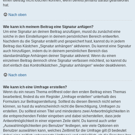
einen Beitrag nicht löschen können, wenn bereits jemand darauf geantwortet
hat.
Nach oben
Wie kann ich meinem Beitrag eine Signatur anfügen?
Um eine Signatur an deinen Beitrag anzufügen, musst du zunächst eine
solche in den Einstellungen in deinem persönlichen Bereich entwerfen.
Nachdem du die Signatur erstellt und gespeichert hast, kannst du in jedem
Beitrag das Kästchen „Signatur anhängen“ aktivieren. Du kannst eine Signatur
auch hinzufügen, indem du in deinem persönlichen Bereich das
standardmäßige Anhängen deiner Signatur aktivierst. Wenn du einen
einzelnen Beitrag dennoch ohne Signatur verfassen möchtest, so kannst du
dort einfach das Kontrollkästchen „Signatur anhängen“ wieder deaktivieren.
Nach oben
Wie kann ich eine Umfrage erstellen?
Wenn du ein neues Thema eröffnest oder den ersten Beitrag eines Themas
bearbeitest, findest du ein Register „Umfrage erstellen“ unterhalb des
Formulars zur Beitragserstellung. Solltest du diesen Bereich nicht sehen
können, so hast du wahrscheinlich nicht die Berechtigung, Umfragen zu
erstellen. Du solltest einen Titel und mindestens zwei Antwortmöglichkeiten in
die entsprechenden Felder eingeben und dabei sicherstellen, dass jede
Antwortmöglichkeit in einer eigenen Zeile steht. Du kannst auch unter
„Auswahlmöglichkeiten pro Benutzer“ festlegen, wie viele Optionen ein
Benutzer auswählen kann, welches Zeitlimit für die Umfrage gilt (0 bedeutet