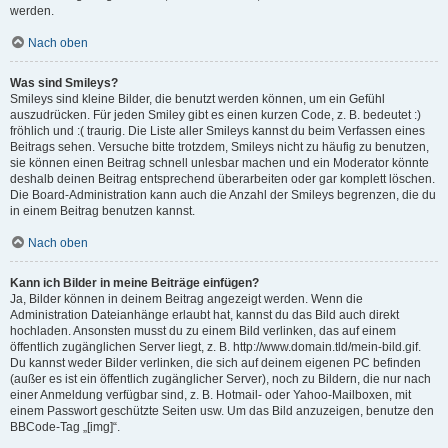
werden.
Nach oben
Was sind Smileys?
Smileys sind kleine Bilder, die benutzt werden können, um ein Gefühl
auszudrücken. Für jeden Smiley gibt es einen kurzen Code, z. B. bedeutet :)
fröhlich und :( traurig. Die Liste aller Smileys kannst du beim Verfassen eines
Beitrags sehen. Versuche bitte trotzdem, Smileys nicht zu häufig zu benutzen,
sie können einen Beitrag schnell unlesbar machen und ein Moderator könnte
deshalb deinen Beitrag entsprechend überarbeiten oder gar komplett löschen.
Die Board-Administration kann auch die Anzahl der Smileys begrenzen, die du
in einem Beitrag benutzen kannst.
Nach oben
Kann ich Bilder in meine Beiträge einfügen?
Ja, Bilder können in deinem Beitrag angezeigt werden. Wenn die
Administration Dateianhänge erlaubt hat, kannst du das Bild auch direkt
hochladen. Ansonsten musst du zu einem Bild verlinken, das auf einem
öffentlich zugänglichen Server liegt, z. B. http://www.domain.tld/mein-bild.gif.
Du kannst weder Bilder verlinken, die sich auf deinem eigenen PC befinden
(außer es ist ein öffentlich zugänglicher Server), noch zu Bildern, die nur nach
einer Anmeldung verfügbar sind, z. B. Hotmail- oder Yahoo-Mailboxen, mit
einem Passwort geschützte Seiten usw. Um das Bild anzuzeigen, benutze den
BBCode-Tag „[img]“.