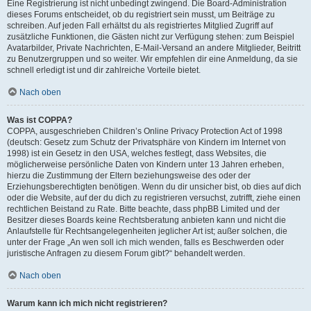
Eine Registrierung ist nicht unbedingt zwingend. Die Board-Administration
dieses Forums entscheidet, ob du registriert sein musst, um Beiträge zu
schreiben. Auf jeden Fall erhältst du als registriertes Mitglied Zugriff auf
zusätzliche Funktionen, die Gästen nicht zur Verfügung stehen: zum Beispiel
Avatarbilder, Private Nachrichten, E-Mail-Versand an andere Mitglieder, Beitritt
zu Benutzergruppen und so weiter. Wir empfehlen dir eine Anmeldung, da sie
schnell erledigt ist und dir zahlreiche Vorteile bietet.
Nach oben
Was ist COPPA?
COPPA, ausgeschrieben Children’s Online Privacy Protection Act of 1998
(deutsch: Gesetz zum Schutz der Privatsphäre von Kindern im Internet von
1998) ist ein Gesetz in den USA, welches festlegt, dass Websites, die
möglicherweise persönliche Daten von Kindern unter 13 Jahren erheben,
hierzu die Zustimmung der Eltern beziehungsweise des oder der
Erziehungsberechtigten benötigen. Wenn du dir unsicher bist, ob dies auf dich
oder die Website, auf der du dich zu registrieren versuchst, zutrifft, ziehe einen
rechtlichen Beistand zu Rate. Bitte beachte, dass phpBB Limited und der
Besitzer dieses Boards keine Rechtsberatung anbieten kann und nicht die
Anlaufstelle für Rechtsangelegenheiten jeglicher Art ist; außer solchen, die
unter der Frage „An wen soll ich mich wenden, falls es Beschwerden oder
juristische Anfragen zu diesem Forum gibt?“ behandelt werden.
Nach oben
Warum kann ich mich nicht registrieren?