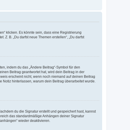
n“ klicken. Es könnte sein, dass eine Registrierung
t. Z. B. „Du darfst neue Themen erstellen“, „Du darfst
iten, indem du das „Ändere Beitrag“-Symbol für den
inen Beitrag geantwortet hat, wird dein Beitrag in der
nweis erscheint nicht, wenn noch niemand auf deinen Beitrag
ne Notiz hinterlassen, warum dein Beitrag überarbeitet wurde.
chdem du die Signatur erstellt und gespeichert hast, kannst
Bereich das standardmäßige Anhängen deiner Signatur
r anhängen“ wieder deaktivieren.