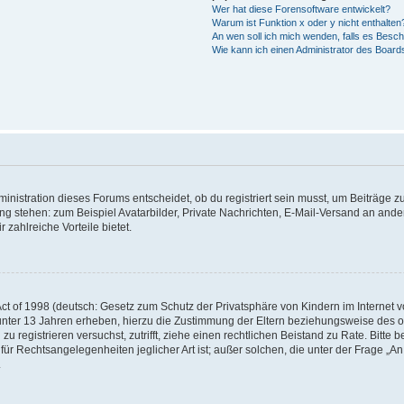
Wer hat diese Forensoftware entwickelt?
Warum ist Funktion x oder y nicht enthalten
An wen soll ich mich wenden, falls es Besc
Wie kann ich einen Administrator des Board
istration dieses Forums entscheidet, ob du registriert sein musst, um Beiträge zu s
ung stehen: zum Beispiel Avatarbilder, Private Nachrichten, E-Mail-Versand an ander
 zahlreiche Vorteile bietet.
t of 1998 (deutsch: Gesetz zum Schutz der Privatsphäre von Kindern im Internet vo
unter 13 Jahren erheben, hierzu die Zustimmung der Eltern beziehungsweise des o
h zu registrieren versuchst, zutrifft, ziehe einen rechtlichen Beistand zu Rate. Bit
für Rechtsangelegenheiten jeglicher Art ist; außer solchen, die unter der Frage „
.