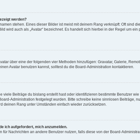
gezeigt werden?
amen stehen. Eines dieser Bilder ist meist mit deinem Rang verknüpft: Oft sind di
ld wird auch als „Avatar“ bezeichnet. Es handelt sich hierbei in der Regel um ein
 Avatar über eine der folgenden vier Methoden hinzufügen: Gravatar, Galerie, Rem
en Avatar benutzen kannst, solltest du die Board-Administration kontaktieren.
viele Beiträge du bislang erstellt hast oder identifizieren bestimmte Benutzer w
 Board-Administration festgelegt wurden. Bitte schreibe keine sinnlosen Beiträge
wird deinen Rang unter Umständen einfach wieder zurücksetzen.
rde ich aufgefordert, mich anzumelden.
ion für Nachrichten an andere Benutzer nutzen, falls diese von der Board-Administ