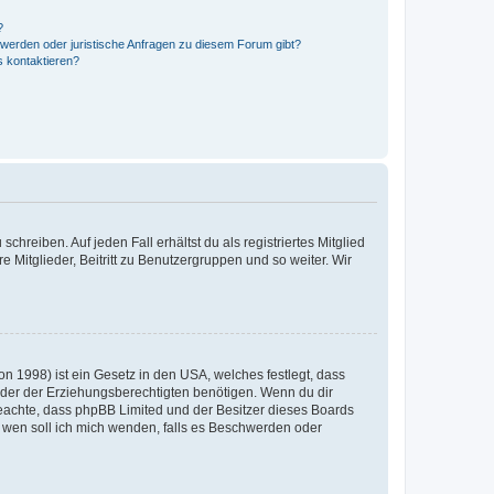
?
hwerden oder juristische Anfragen zu diesem Forum gibt?
s kontaktieren?
chreiben. Auf jeden Fall erhältst du als registriertes Mitglied
e Mitglieder, Beitritt zu Benutzergruppen und so weiter. Wir
n 1998) ist ein Gesetz in den USA, welches festlegt, dass
der der Erziehungsberechtigten benötigen. Wenn du dir
te beachte, dass phpBB Limited und der Besitzer dieses Boards
An wen soll ich mich wenden, falls es Beschwerden oder