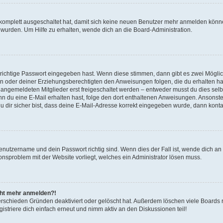
g komplett ausgeschaltet hat, damit sich keine neuen Benutzer mehr anmelden könn
 wurden. Um Hilfe zu erhalten, wende dich an die Board-Administration.
 richtige Passwort eingegeben hast. Wenn diese stimmen, dann gibt es zwei Mögl
tern oder deiner Erziehungsberechtigten den Anweisungen folgen, die du erhalten ha
u angemeldeten Mitglieder erst freigeschaltet werden – entweder musst du dies selbs
. Wenn du eine E-Mail erhalten hast, folge den dort enthaltenen Anweisungen. Ansons
 dir sicher bist, dass deine E-Mail-Adresse korrekt eingegeben wurde, dann kontak
Benutzername und dein Passwort richtig sind. Wenn dies der Fall ist, wende dich a
ionsproblem mit der Website vorliegt, welches ein Administrator lösen muss.
icht mehr anmelden?!
erschieden Gründen deaktiviert oder gelöscht hat. Außerdem löschen viele Boards r
triere dich einfach erneut und nimm aktiv an den Diskussionen teil!