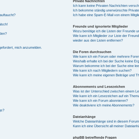
Private Nachrichten
Ich kann keine Privaten Nachrichten versch
Ich bekomme ständig unerwünschte Private
auftaucht?
Ich habe eine Spam-E-Mail von einem Mitgli
alsch!
Freunde und ignorierte Mitglieder
Wozu benötige ich die Listen der Freunde un
rden?
Wie kann ich Mitglieder zur Liste der Freund
wieder aus den Listen entfernen?
fgefordert, mich anzumelden.
Die Foren durchsuchen
Wie kann ich ein Forum oder mehrere For
Weshalb erhalte ich bei der Suche keine Er
Warum bekomme ich bei der Suche eine lee
Wie kann ich nach Mitgliedern suchen?
Wie kann ich meine eigenen Beiträge und T
Abonnements und Lesezeichen
Was ist der Unterschied zwischen einem L
Wie kann ich ein Lesezeichen auf ein Them
Wie kann ich ein Forum abonnieren?
Wie deaktiviere ich meine Abonnements?
gs?
Dateianhänge
Welche Dateianhänge sind in diesem Forum
Kann ich eine Übersicht all meiner Dateian
phpBB betreffende Fragen