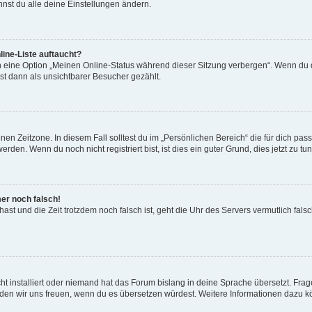
nst du alle deine Einstellungen ändern.
ine-Liste auftaucht?
n eine Option „Meinen Online-Status während dieser Sitzung verbergen“. Wenn du d
st dann als unsichtbarer Besucher gezählt.
en Zeitzone. In diesem Fall solltest du im „Persönlichen Bereich“ die für dich passe
den. Wenn du noch nicht registriert bist, ist dies ein guter Grund, dies jetzt zu tun
mer noch falsch!
t hast und die Zeit trotzdem noch falsch ist, geht die Uhr des Servers vermutlich fal
t installiert oder niemand hat das Forum bislang in deine Sprache übersetzt. Frag
, würden wir uns freuen, wenn du es übersetzen würdest. Weitere Informationen dazu