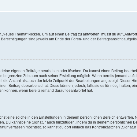
„Neues Thema“ klicken. Um auf einen Beitrag zu antworten, musst du auf „Antworte
e Berechtigungen sind jeweils am Ende der Foren- und der Beitragsansicht aufgeliste
r deine eigenen Beiträge bearbeiten oder löschen. Du kannst einen Beitrag bearbe
inen begrenzten Zeitraum nach seiner Erstellung möglich. Wenn bereits jemand auf de
 die Anzahl als auch der letzte Zeitpunkt der Bearbeitungen angezeigt. Dieser Hi
en Beitrag überarbeitet hat. Diese können jedoch, falls sie es für nötig halten, ei
hen können, wenn bereits jemand darauf geantwortet hat.
st eine solche in den Einstellungen in deinem persönlichen Bereich entwerfen. Na
eren. Du kannst eine Signatur auch hinzufügen, indem du in deinem persönlichen 
atur verfassen möchtest, so kannst du dort einfach das Kontrollkästchen „Signatu