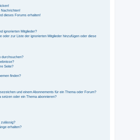
icken!
 Nachrichten!
ed dieses Forums erhalten!
d ignorierten Mitglieder?
e oder zur Liste der ignorierten Mitglieder hinzufügen oder diese
en durchsuchen?
gebnisse?
re Seite?
hemen finden?
esezeichen und einem Abonnements für ein Thema oder Forum?
a setzen oder ein Thema abonnieren?
 zulässig?
hänge erhalten?