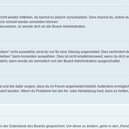
 nicht wieder mitteilen, du kannst es jedoch zurücksetzen. Dies machst du, indem 
 dich schnell wieder anmelden können.
ückzusetzen, so wende dich an die Board-Administration.
en“ nicht auswählst, wirst du nur für eine Sitzung angemeldet. Dies verhindert 
leiben“ beim Anmelden auswählen. Dies ist nicht empfehlenswert, wenn du dich an
 steht, dann wurde sie vermutlich von der Board-Administration ausgeschaltet.
 hat und die dafür sorgen, dass du im Forum angemeldet bleibst. Außerdem ermögli
tiviert wurden. Wenn du Probleme bei der An- oder Abmeldung hast, kann es helfen
n in der Datenbank des Boards gespeichert. Um diese zu ändern, gehe in den „Persö