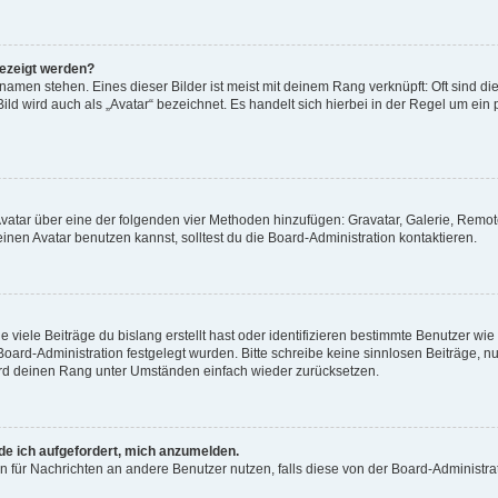
gezeigt werden?
amen stehen. Eines dieser Bilder ist meist mit deinem Rang verknüpft: Oft sind di
ld wird auch als „Avatar“ bezeichnet. Es handelt sich hierbei in der Regel um ein
 Avatar über eine der folgenden vier Methoden hinzufügen: Gravatar, Galerie, Rem
en Avatar benutzen kannst, solltest du die Board-Administration kontaktieren.
viele Beiträge du bislang erstellt hast oder identifizieren bestimmte Benutzer w
 Board-Administration festgelegt wurden. Bitte schreibe keine sinnlosen Beiträge
wird deinen Rang unter Umständen einfach wieder zurücksetzen.
rde ich aufgefordert, mich anzumelden.
ion für Nachrichten an andere Benutzer nutzen, falls diese von der Board-Administ