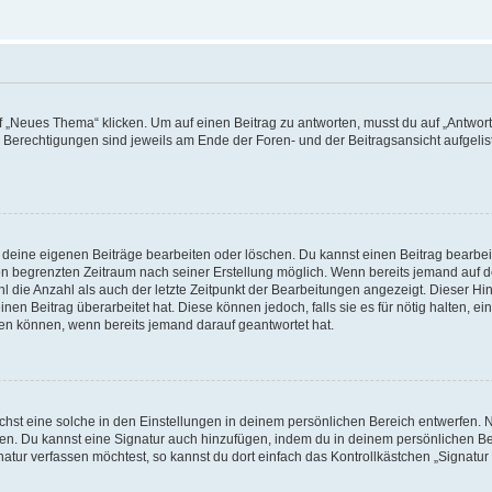
„Neues Thema“ klicken. Um auf einen Beitrag zu antworten, musst du auf „Antworte
e Berechtigungen sind jeweils am Ende der Foren- und der Beitragsansicht aufgeliste
r deine eigenen Beiträge bearbeiten oder löschen. Du kannst einen Beitrag bearbe
inen begrenzten Zeitraum nach seiner Erstellung möglich. Wenn bereits jemand auf de
 die Anzahl als auch der letzte Zeitpunkt der Bearbeitungen angezeigt. Dieser Hi
en Beitrag überarbeitet hat. Diese können jedoch, falls sie es für nötig halten, ei
hen können, wenn bereits jemand darauf geantwortet hat.
st eine solche in den Einstellungen in deinem persönlichen Bereich entwerfen. Na
eren. Du kannst eine Signatur auch hinzufügen, indem du in deinem persönlichen 
atur verfassen möchtest, so kannst du dort einfach das Kontrollkästchen „Signatu