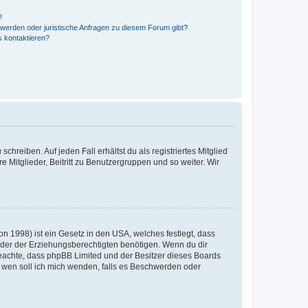
?
hwerden oder juristische Anfragen zu diesem Forum gibt?
s kontaktieren?
chreiben. Auf jeden Fall erhältst du als registriertes Mitglied
e Mitglieder, Beitritt zu Benutzergruppen und so weiter. Wir
n 1998) ist ein Gesetz in den USA, welches festlegt, dass
der der Erziehungsberechtigten benötigen. Wenn du dir
te beachte, dass phpBB Limited und der Besitzer dieses Boards
An wen soll ich mich wenden, falls es Beschwerden oder