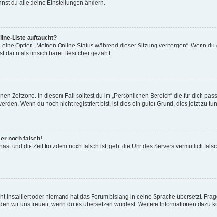
nst du alle deine Einstellungen ändern.
ine-Liste auftaucht?
n eine Option „Meinen Online-Status während dieser Sitzung verbergen“. Wenn du d
st dann als unsichtbarer Besucher gezählt.
en Zeitzone. In diesem Fall solltest du im „Persönlichen Bereich“ die für dich passe
den. Wenn du noch nicht registriert bist, ist dies ein guter Grund, dies jetzt zu tun
mer noch falsch!
t hast und die Zeit trotzdem noch falsch ist, geht die Uhr des Servers vermutlich fal
t installiert oder niemand hat das Forum bislang in deine Sprache übersetzt. Frag
, würden wir uns freuen, wenn du es übersetzen würdest. Weitere Informationen dazu