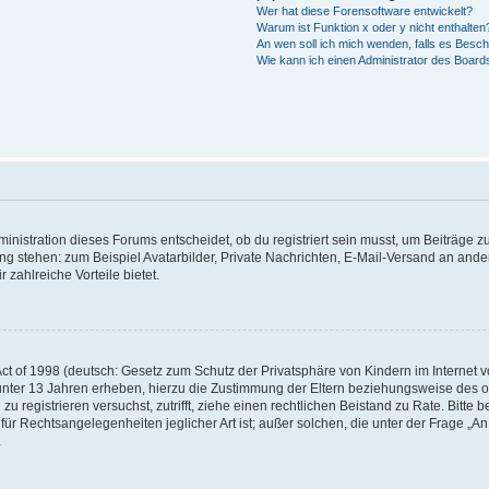
Wer hat diese Forensoftware entwickelt?
Warum ist Funktion x oder y nicht enthalten
An wen soll ich mich wenden, falls es Besc
Wie kann ich einen Administrator des Board
istration dieses Forums entscheidet, ob du registriert sein musst, um Beiträge zu s
ung stehen: zum Beispiel Avatarbilder, Private Nachrichten, E-Mail-Versand an ander
 zahlreiche Vorteile bietet.
t of 1998 (deutsch: Gesetz zum Schutz der Privatsphäre von Kindern im Internet vo
unter 13 Jahren erheben, hierzu die Zustimmung der Eltern beziehungsweise des o
h zu registrieren versuchst, zutrifft, ziehe einen rechtlichen Beistand zu Rate. Bit
für Rechtsangelegenheiten jeglicher Art ist; außer solchen, die unter der Frage „
.