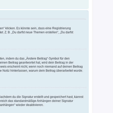
n“ klicken. Es könnte sein, dass eine Registrierung
t. Z. B. „Du darfst neue Themen erstellen“, „Du darfst
iten, indem du das „Ändere Beitrag“-Symbol für den
inen Beitrag geantwortet hat, wird dein Beitrag in der
nweis erscheint nicht, wenn noch niemand auf deinen Beitrag
ne Notiz hinterlassen, warum dein Beitrag überarbeitet wurde.
chdem du die Signatur erstellt und gespeichert hast, kannst
Bereich das standardmäßige Anhängen deiner Signatur
r anhängen“ wieder deaktivieren.