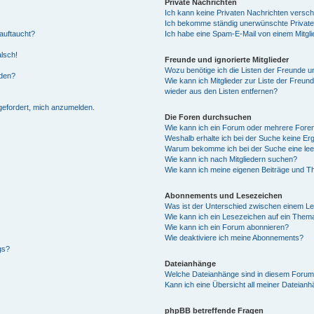
Private Nachrichten
Ich kann keine Privaten Nachrichten versch
Ich bekomme ständig unerwünschte Private
auftaucht?
Ich habe eine Spam-E-Mail von einem Mitgli
alsch!
Freunde und ignorierte Mitglieder
Wozu benötige ich die Listen der Freunde un
rden?
Wie kann ich Mitglieder zur Liste der Freund
wieder aus den Listen entfernen?
fgefordert, mich anzumelden.
Die Foren durchsuchen
Wie kann ich ein Forum oder mehrere For
Weshalb erhalte ich bei der Suche keine Er
Warum bekomme ich bei der Suche eine lee
Wie kann ich nach Mitgliedern suchen?
Wie kann ich meine eigenen Beiträge und T
Abonnements und Lesezeichen
Was ist der Unterschied zwischen einem L
Wie kann ich ein Lesezeichen auf ein Them
Wie kann ich ein Forum abonnieren?
Wie deaktiviere ich meine Abonnements?
gs?
Dateianhänge
Welche Dateianhänge sind in diesem Forum
Kann ich eine Übersicht all meiner Dateian
phpBB betreffende Fragen