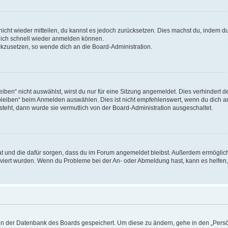
 nicht wieder mitteilen, du kannst es jedoch zurücksetzen. Dies machst du, indem 
 dich schnell wieder anmelden können.
ückzusetzen, so wende dich an die Board-Administration.
en“ nicht auswählst, wirst du nur für eine Sitzung angemeldet. Dies verhindert 
leiben“ beim Anmelden auswählen. Dies ist nicht empfehlenswert, wenn du dich an
 steht, dann wurde sie vermutlich von der Board-Administration ausgeschaltet.
 hat und die dafür sorgen, dass du im Forum angemeldet bleibst. Außerdem ermögli
tiviert wurden. Wenn du Probleme bei der An- oder Abmeldung hast, kann es helfen
n in der Datenbank des Boards gespeichert. Um diese zu ändern, gehe in den „Persö