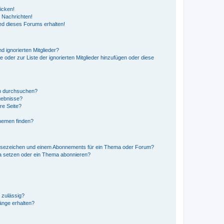
icken!
 Nachrichten!
ed dieses Forums erhalten!
d ignorierten Mitglieder?
e oder zur Liste der ignorierten Mitglieder hinzufügen oder diese
en durchsuchen?
gebnisse?
re Seite?
hemen finden?
esezeichen und einem Abonnements für ein Thema oder Forum?
a setzen oder ein Thema abonnieren?
 zulässig?
hänge erhalten?