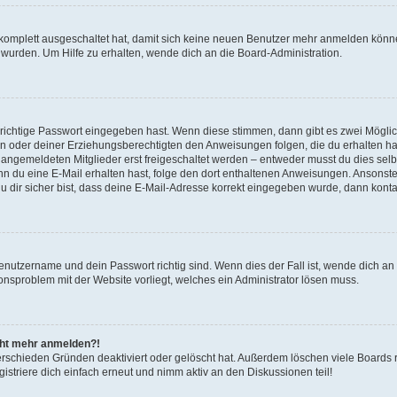
g komplett ausgeschaltet hat, damit sich keine neuen Benutzer mehr anmelden könn
 wurden. Um Hilfe zu erhalten, wende dich an die Board-Administration.
 richtige Passwort eingegeben hast. Wenn diese stimmen, dann gibt es zwei Mögl
tern oder deiner Erziehungsberechtigten den Anweisungen folgen, die du erhalten ha
u angemeldeten Mitglieder erst freigeschaltet werden – entweder musst du dies selbs
. Wenn du eine E-Mail erhalten hast, folge den dort enthaltenen Anweisungen. Ansons
 dir sicher bist, dass deine E-Mail-Adresse korrekt eingegeben wurde, dann kontak
Benutzername und dein Passwort richtig sind. Wenn dies der Fall ist, wende dich a
ionsproblem mit der Website vorliegt, welches ein Administrator lösen muss.
icht mehr anmelden?!
erschieden Gründen deaktiviert oder gelöscht hat. Außerdem löschen viele Boards r
triere dich einfach erneut und nimm aktiv an den Diskussionen teil!