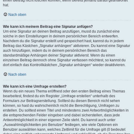
einen Beitrag nicht löschen können, wenn bereits jemand darauf geantwortet
hat.
Nach oben
Wie kann ich meinem Beitrag eine Signatur anfügen?
Um eine Signatur an deinen Beitrag anzufügen, musst du zunächst eine
solche in den Einstellungen in deinem persönlichen Bereich entwerfen.
Nachdem du die Signatur erstellt und gespeichert hast, kannst du in jedem
Beitrag das Kästchen „Signatur anhängen“ aktivieren. Du kannst eine Signatur
auch hinzufügen, indem du in deinem persönlichen Bereich das
standardmäßige Anhängen deiner Signatur aktivierst. Wenn du einen
einzelnen Beitrag dennoch ohne Signatur verfassen möchtest, so kannst du
dort einfach das Kontrollkästchen „Signatur anhängen“ wieder deaktivieren.
Nach oben
Wie kann ich eine Umfrage erstellen?
Wenn du ein neues Thema eröffnest oder den ersten Beitrag eines Themas
bearbeitest, findest du ein Register „Umfrage erstellen“ unterhalb des
Formulars zur Beitragserstellung. Solltest du diesen Bereich nicht sehen
können, so hast du wahrscheinlich nicht die Berechtigung, Umfragen zu
erstellen. Du solltest einen Titel und mindestens zwei Antwortmöglichkeiten in
die entsprechenden Felder eingeben und dabei sicherstellen, dass jede
Antwortmöglichkeit in einer eigenen Zeile steht. Du kannst auch unter
„Auswahlmöglichkeiten pro Benutzer“ festlegen, wie viele Optionen ein
Benutzer auswählen kann, welches Zeitlimit für die Umfrage gilt (0 bedeutet