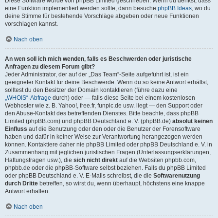
Diese Software wurde von phpBB Limited geschrieben. Wenn du denkst, dass
eine Funktion implementiert werden sollte, dann besuche
phpBB Ideas
, wo du
deine Stimme für bestehende Vorschläge abgeben oder neue Funktionen
vorschlagen kannst.
Nach oben
An wen soll ich mich wenden, falls es Beschwerden oder juristische
Anfragen zu diesem Forum gibt?
Jeder Administrator, der auf der „Das Team“-Seite aufgeführt ist, ist ein
geeigneter Kontakt für deine Beschwerde. Wenn du so keine Antwort erhältst,
solltest du den Besitzer der Domain kontaktieren (führe dazu eine
„WHOIS“-Abfrage
durch) oder — falls diese Seite bei einem kostenlosen
Webhoster wie z. B. Yahoo!, free.fr, funpic.de usw. liegt — den Support oder
den Abuse-Kontakt des betreffenden Dienstes. Bitte beachte, dass phpBB
Limited (phpBB.com) und phpBB Deutschland e. V. (phpBB.de)
absolut keinen
Einfluss
auf die Benutzung oder den oder die Benutzer der Forensoftware
haben und dafür in keiner Weise zur Verantwortung herangezogen werden
können. Kontaktiere daher nie phpBB Limited oder phpBB Deutschland e. V. in
Zusammenhang mit jeglichen juristischen Fragen (Unterlassungserklärungen,
Haftungsfragen usw.), die
sich nicht direkt
auf die Websiten phpbb.com,
phpbb.de oder die phpBB-Software selbst beziehen. Falls du phpBB Limited
oder phpBB Deutschland e. V. E-Mails schreibst, die die
Softwarenutzung
durch Dritte
betreffen, so wirst du, wenn überhaupt, höchstens eine knappe
Antwort erhalten.
Nach oben