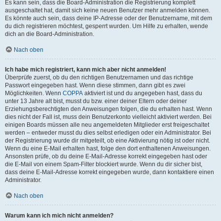
Es kann sein, dass die Board-Administration die Registrierung komplett
ausgeschaltet hat, damit sich keine neuen Benutzer mehr anmelden können.
Es könnte auch sein, dass deine IP-Adresse oder der Benutzername, mit dem
du dich registrieren möchtest, gesperrt wurden. Um Hilfe zu erhalten, wende
dich an die Board-Administration.
Nach oben
Ich habe mich registriert, kann mich aber nicht anmelden!
Überprüfe zuerst, ob du den richtigen Benutzernamen und das richtige
Passwort eingegeben hast. Wenn diese stimmen, dann gibt es zwei
Möglichkeiten. Wenn
COPPA
aktiviert ist und du angegeben hast, dass du
unter 13 Jahre alt bist, musst du bzw. einer deiner Eltern oder deiner
Erziehungsberechtigten den Anweisungen folgen, die du erhalten hast. Wenn
dies nicht der Fall ist, muss dein Benutzerkonto vielleicht aktiviert werden. Bei
einigen Boards müssen alle neu angemeldeten Mitglieder erst freigeschaltet
werden – entweder musst du dies selbst erledigen oder ein Administrator. Bei
der Registrierung wurde dir mitgeteilt, ob eine Aktivierung nötig ist oder nicht.
Wenn du eine E-Mail erhalten hast, folge den dort enthaltenen Anweisungen.
Ansonsten prüfe, ob du deine E-Mail-Adresse korrekt eingegeben hast oder
die E-Mail von einem Spam-Filter blockiert wurde. Wenn du dir sicher bist,
dass deine E-Mail-Adresse korrekt eingegeben wurde, dann kontaktiere einen
Administrator.
Nach oben
Warum kann ich mich nicht anmelden?