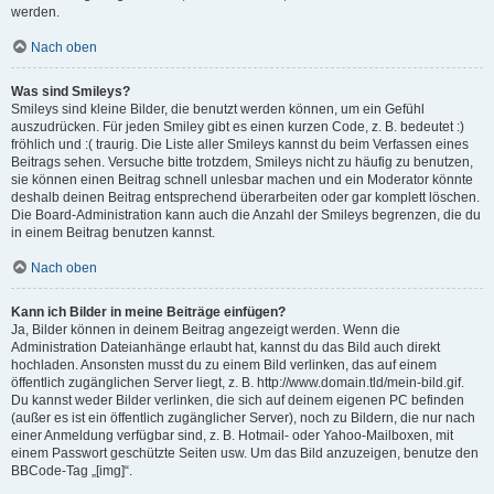
werden.
Nach oben
Was sind Smileys?
Smileys sind kleine Bilder, die benutzt werden können, um ein Gefühl
auszudrücken. Für jeden Smiley gibt es einen kurzen Code, z. B. bedeutet :)
fröhlich und :( traurig. Die Liste aller Smileys kannst du beim Verfassen eines
Beitrags sehen. Versuche bitte trotzdem, Smileys nicht zu häufig zu benutzen,
sie können einen Beitrag schnell unlesbar machen und ein Moderator könnte
deshalb deinen Beitrag entsprechend überarbeiten oder gar komplett löschen.
Die Board-Administration kann auch die Anzahl der Smileys begrenzen, die du
in einem Beitrag benutzen kannst.
Nach oben
Kann ich Bilder in meine Beiträge einfügen?
Ja, Bilder können in deinem Beitrag angezeigt werden. Wenn die
Administration Dateianhänge erlaubt hat, kannst du das Bild auch direkt
hochladen. Ansonsten musst du zu einem Bild verlinken, das auf einem
öffentlich zugänglichen Server liegt, z. B. http://www.domain.tld/mein-bild.gif.
Du kannst weder Bilder verlinken, die sich auf deinem eigenen PC befinden
(außer es ist ein öffentlich zugänglicher Server), noch zu Bildern, die nur nach
einer Anmeldung verfügbar sind, z. B. Hotmail- oder Yahoo-Mailboxen, mit
einem Passwort geschützte Seiten usw. Um das Bild anzuzeigen, benutze den
BBCode-Tag „[img]“.