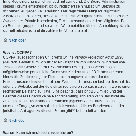
Eine Registrierung ist nicht unbedingt zwingend. Die Board-Administration
dieses Forums entscheidet, ob du registriert sein musst, um Beiträge zu
schreiben. Auf jeden Fall erhältst du als registriertes Mitglied Zugriff auf
zusätzliche Funktionen, die Gästen nicht zur Verfügung stehen: zum Beispiel
Avatarbilder, Private Nachrichten, E-Mail-Versand an andere Mitglieder, Beitritt
zu Benutzergruppen und so weiter. Wir empfehlen dir eine Anmeldung, da sie
schnell erledigt ist und dir zahlreiche Vorteile bietet.
Nach oben
Was ist COPPA?
COPPA, ausgeschrieben Children’s Online Privacy Protection Act of 1998
(deutsch: Gesetz zum Schutz der Privatsphäre von Kindern im Internet von
1998) ist ein Gesetz in den USA, welches festlegt, dass Websites, die
möglicherweise persönliche Daten von Kindern unter 13 Jahren erheben,
hierzu die Zustimmung der Eltern beziehungsweise des oder der
Erziehungsberechtigten benötigen. Wenn du dir unsicher bist, ob dies auf dich
oder die Website, auf der du dich zu registrieren versuchst, zutrifft, ziehe einen
rechtlichen Beistand zu Rate. Bitte beachte, dass phpBB Limited und der
Besitzer dieses Boards keine Rechtsberatung anbieten kann und nicht die
Anlaufstelle für Rechtsangelegenheiten jeglicher Art ist; außer solchen, die
unter der Frage „An wen soll ich mich wenden, falls es Beschwerden oder
juristische Anfragen zu diesem Forum gibt?“ behandelt werden.
Nach oben
Warum kann ich mich nicht registrieren?