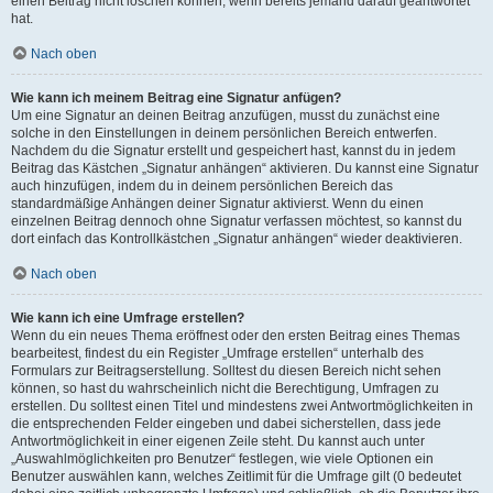
einen Beitrag nicht löschen können, wenn bereits jemand darauf geantwortet
hat.
Nach oben
Wie kann ich meinem Beitrag eine Signatur anfügen?
Um eine Signatur an deinen Beitrag anzufügen, musst du zunächst eine
solche in den Einstellungen in deinem persönlichen Bereich entwerfen.
Nachdem du die Signatur erstellt und gespeichert hast, kannst du in jedem
Beitrag das Kästchen „Signatur anhängen“ aktivieren. Du kannst eine Signatur
auch hinzufügen, indem du in deinem persönlichen Bereich das
standardmäßige Anhängen deiner Signatur aktivierst. Wenn du einen
einzelnen Beitrag dennoch ohne Signatur verfassen möchtest, so kannst du
dort einfach das Kontrollkästchen „Signatur anhängen“ wieder deaktivieren.
Nach oben
Wie kann ich eine Umfrage erstellen?
Wenn du ein neues Thema eröffnest oder den ersten Beitrag eines Themas
bearbeitest, findest du ein Register „Umfrage erstellen“ unterhalb des
Formulars zur Beitragserstellung. Solltest du diesen Bereich nicht sehen
können, so hast du wahrscheinlich nicht die Berechtigung, Umfragen zu
erstellen. Du solltest einen Titel und mindestens zwei Antwortmöglichkeiten in
die entsprechenden Felder eingeben und dabei sicherstellen, dass jede
Antwortmöglichkeit in einer eigenen Zeile steht. Du kannst auch unter
„Auswahlmöglichkeiten pro Benutzer“ festlegen, wie viele Optionen ein
Benutzer auswählen kann, welches Zeitlimit für die Umfrage gilt (0 bedeutet