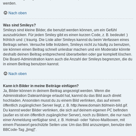
werden.
Nach oben
Was sind Smileys?
Smileys sind kleine Bilder, die benutzt werden können, um ein Gefühl
auszudrücken. Für jeden Smiley gibt es einen kurzen Code, z. B. bedeutet :)
fröhlich und :( traurig. Die Liste aller Smileys kannst du beim Verfassen eines
Beitrags sehen. Versuche bitte trotzdem, Smileys nicht zu häufig zu benutzen,
sie können einen Beitrag schnell unlesbar machen und ein Moderator könnte
deshalb deinen Beitrag entsprechend überarbeiten oder gar komplett löschen.
Die Board-Administration kann auch die Anzahl der Smileys begrenzen, die du
in einem Beitrag benutzen kannst.
Nach oben
Kann ich Bilder in meine Beiträge einfügen?
Ja, Bilder können in deinem Beitrag angezeigt werden. Wenn die
Administration Dateianhänge erlaubt hat, kannst du das Bild auch direkt
hochladen. Ansonsten musst du zu einem Bild verlinken, das auf einem
öffentlich zugänglichen Server liegt, z. B. http://www.domain.tld/mein-bild.gif.
Du kannst weder Bilder verlinken, die sich auf deinem eigenen PC befinden
(außer es ist ein öffentlich zugänglicher Server), noch zu Bildern, die nur nach
einer Anmeldung verfügbar sind, z. B. Hotmail- oder Yahoo-Mailboxen, mit
einem Passwort geschützte Seiten usw. Um das Bild anzuzeigen, benutze den
BBCode-Tag „[img]“.