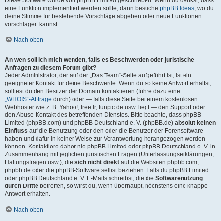
Diese Software wurde von phpBB Limited geschrieben. Wenn du denkst, dass
eine Funktion implementiert werden sollte, dann besuche
phpBB Ideas
, wo du
deine Stimme für bestehende Vorschläge abgeben oder neue Funktionen
vorschlagen kannst.
Nach oben
An wen soll ich mich wenden, falls es Beschwerden oder juristische
Anfragen zu diesem Forum gibt?
Jeder Administrator, der auf der „Das Team“-Seite aufgeführt ist, ist ein
geeigneter Kontakt für deine Beschwerde. Wenn du so keine Antwort erhältst,
solltest du den Besitzer der Domain kontaktieren (führe dazu eine
„WHOIS“-Abfrage
durch) oder — falls diese Seite bei einem kostenlosen
Webhoster wie z. B. Yahoo!, free.fr, funpic.de usw. liegt — den Support oder
den Abuse-Kontakt des betreffenden Dienstes. Bitte beachte, dass phpBB
Limited (phpBB.com) und phpBB Deutschland e. V. (phpBB.de)
absolut keinen
Einfluss
auf die Benutzung oder den oder die Benutzer der Forensoftware
haben und dafür in keiner Weise zur Verantwortung herangezogen werden
können. Kontaktiere daher nie phpBB Limited oder phpBB Deutschland e. V. in
Zusammenhang mit jeglichen juristischen Fragen (Unterlassungserklärungen,
Haftungsfragen usw.), die
sich nicht direkt
auf die Websiten phpbb.com,
phpbb.de oder die phpBB-Software selbst beziehen. Falls du phpBB Limited
oder phpBB Deutschland e. V. E-Mails schreibst, die die
Softwarenutzung
durch Dritte
betreffen, so wirst du, wenn überhaupt, höchstens eine knappe
Antwort erhalten.
Nach oben