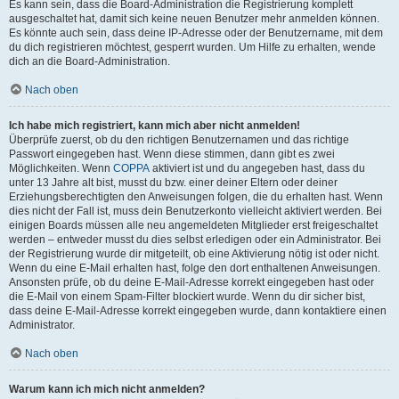
Es kann sein, dass die Board-Administration die Registrierung komplett
ausgeschaltet hat, damit sich keine neuen Benutzer mehr anmelden können.
Es könnte auch sein, dass deine IP-Adresse oder der Benutzername, mit dem
du dich registrieren möchtest, gesperrt wurden. Um Hilfe zu erhalten, wende
dich an die Board-Administration.
Nach oben
Ich habe mich registriert, kann mich aber nicht anmelden!
Überprüfe zuerst, ob du den richtigen Benutzernamen und das richtige
Passwort eingegeben hast. Wenn diese stimmen, dann gibt es zwei
Möglichkeiten. Wenn
COPPA
aktiviert ist und du angegeben hast, dass du
unter 13 Jahre alt bist, musst du bzw. einer deiner Eltern oder deiner
Erziehungsberechtigten den Anweisungen folgen, die du erhalten hast. Wenn
dies nicht der Fall ist, muss dein Benutzerkonto vielleicht aktiviert werden. Bei
einigen Boards müssen alle neu angemeldeten Mitglieder erst freigeschaltet
werden – entweder musst du dies selbst erledigen oder ein Administrator. Bei
der Registrierung wurde dir mitgeteilt, ob eine Aktivierung nötig ist oder nicht.
Wenn du eine E-Mail erhalten hast, folge den dort enthaltenen Anweisungen.
Ansonsten prüfe, ob du deine E-Mail-Adresse korrekt eingegeben hast oder
die E-Mail von einem Spam-Filter blockiert wurde. Wenn du dir sicher bist,
dass deine E-Mail-Adresse korrekt eingegeben wurde, dann kontaktiere einen
Administrator.
Nach oben
Warum kann ich mich nicht anmelden?