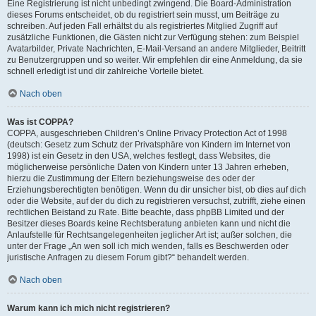
Eine Registrierung ist nicht unbedingt zwingend. Die Board-Administration
dieses Forums entscheidet, ob du registriert sein musst, um Beiträge zu
schreiben. Auf jeden Fall erhältst du als registriertes Mitglied Zugriff auf
zusätzliche Funktionen, die Gästen nicht zur Verfügung stehen: zum Beispiel
Avatarbilder, Private Nachrichten, E-Mail-Versand an andere Mitglieder, Beitritt
zu Benutzergruppen und so weiter. Wir empfehlen dir eine Anmeldung, da sie
schnell erledigt ist und dir zahlreiche Vorteile bietet.
Nach oben
Was ist COPPA?
COPPA, ausgeschrieben Children’s Online Privacy Protection Act of 1998
(deutsch: Gesetz zum Schutz der Privatsphäre von Kindern im Internet von
1998) ist ein Gesetz in den USA, welches festlegt, dass Websites, die
möglicherweise persönliche Daten von Kindern unter 13 Jahren erheben,
hierzu die Zustimmung der Eltern beziehungsweise des oder der
Erziehungsberechtigten benötigen. Wenn du dir unsicher bist, ob dies auf dich
oder die Website, auf der du dich zu registrieren versuchst, zutrifft, ziehe einen
rechtlichen Beistand zu Rate. Bitte beachte, dass phpBB Limited und der
Besitzer dieses Boards keine Rechtsberatung anbieten kann und nicht die
Anlaufstelle für Rechtsangelegenheiten jeglicher Art ist; außer solchen, die
unter der Frage „An wen soll ich mich wenden, falls es Beschwerden oder
juristische Anfragen zu diesem Forum gibt?“ behandelt werden.
Nach oben
Warum kann ich mich nicht registrieren?