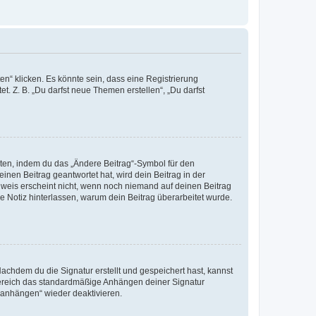
n“ klicken. Es könnte sein, dass eine Registrierung
t. Z. B. „Du darfst neue Themen erstellen“, „Du darfst
iten, indem du das „Ändere Beitrag“-Symbol für den
inen Beitrag geantwortet hat, wird dein Beitrag in der
nweis erscheint nicht, wenn noch niemand auf deinen Beitrag
ne Notiz hinterlassen, warum dein Beitrag überarbeitet wurde.
chdem du die Signatur erstellt und gespeichert hast, kannst
Bereich das standardmäßige Anhängen deiner Signatur
r anhängen“ wieder deaktivieren.