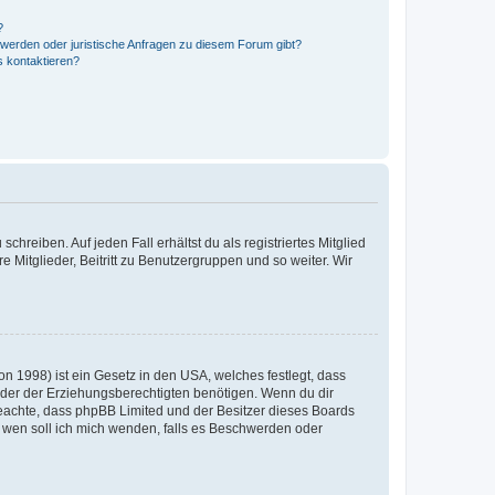
?
hwerden oder juristische Anfragen zu diesem Forum gibt?
s kontaktieren?
chreiben. Auf jeden Fall erhältst du als registriertes Mitglied
e Mitglieder, Beitritt zu Benutzergruppen und so weiter. Wir
n 1998) ist ein Gesetz in den USA, welches festlegt, dass
der der Erziehungsberechtigten benötigen. Wenn du dir
te beachte, dass phpBB Limited und der Besitzer dieses Boards
An wen soll ich mich wenden, falls es Beschwerden oder