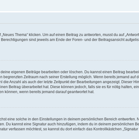
„Neues Thema“ klicken. Um auf einen Beitrag zu antworten, musst du auf „Antworte
e Berechtigungen sind jeweils am Ende der Foren- und der Beitragsansicht aufgeliste
r deine eigenen Beiträge bearbeiten oder löschen. Du kannst einen Beitrag bearbe
inen begrenzten Zeitraum nach seiner Erstellung möglich. Wenn bereits jemand auf de
 die Anzahl als auch der letzte Zeitpunkt der Bearbeitungen angezeigt. Dieser Hi
en Beitrag überarbeitet hat. Diese können jedoch, falls sie es für nötig halten, ei
hen können, wenn bereits jemand darauf geantwortet hat.
st eine solche in den Einstellungen in deinem persönlichen Bereich entwerfen. Na
eren. Du kannst eine Signatur auch hinzufügen, indem du in deinem persönlichen 
atur verfassen möchtest, so kannst du dort einfach das Kontrollkästchen „Signatu