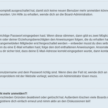
g komplett ausgeschaltet hat, damit sich keine neuen Benutzer mehr anmelden könn
 wurden. Um Hilfe zu erhalten, wende dich an die Board-Administration.
 richtige Passwort eingegeben hast. Wenn diese stimmen, dann gibt es zwei Mögl
tern oder deiner Erziehungsberechtigten den Anweisungen folgen, die du erhalten ha
u angemeldeten Mitglieder erst freigeschaltet werden – entweder musst du dies selbs
. Wenn du eine E-Mail erhalten hast, folge den dort enthaltenen Anweisungen. Ansons
 dir sicher bist, dass deine E-Mail-Adresse korrekt eingegeben wurde, dann kontak
Benutzername und dein Passwort richtig sind. Wenn dies der Fall ist, wende dich a
ionsproblem mit der Website vorliegt, welches ein Administrator lösen muss.
icht mehr anmelden?!
erschieden Gründen deaktiviert oder gelöscht hat. Außerdem löschen viele Boards r
triere dich einfach erneut und nimm aktiv an den Diskussionen teil!