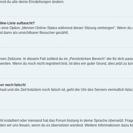
nst du alle deine Einstellungen ändern.
ine-Liste auftaucht?
n eine Option „Meinen Online-Status während dieser Sitzung verbergen“. Wenn du d
st dann als unsichtbarer Besucher gezählt.
en Zeitzone. In diesem Fall solltest du im „Persönlichen Bereich“ die für dich passe
den. Wenn du noch nicht registriert bist, ist dies ein guter Grund, dies jetzt zu tun
mer noch falsch!
t hast und die Zeit trotzdem noch falsch ist, geht die Uhr des Servers vermutlich fal
t installiert oder niemand hat das Forum bislang in deine Sprache übersetzt. Frag
, würden wir uns freuen, wenn du es übersetzen würdest. Weitere Informationen dazu