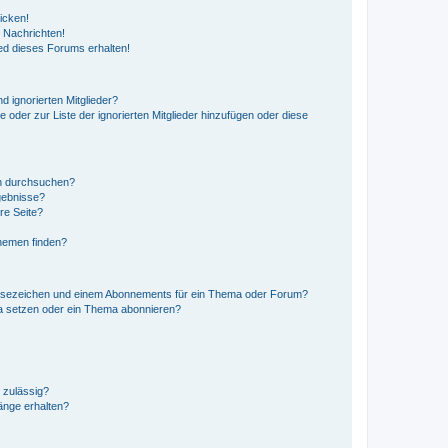
icken!
 Nachrichten!
ed dieses Forums erhalten!
d ignorierten Mitglieder?
e oder zur Liste der ignorierten Mitglieder hinzufügen oder diese
en durchsuchen?
gebnisse?
re Seite?
hemen finden?
esezeichen und einem Abonnements für ein Thema oder Forum?
a setzen oder ein Thema abonnieren?
 zulässig?
hänge erhalten?