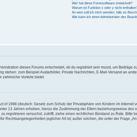
Wer hat diese Forensoftware entwickelt?
Warum ist Funktion x oder y nicht enthalten
An wen soll ich mich wenden, falls es Besc
Wie kann ich einen Administrator des Board
istration dieses Forums entscheidet, ob du registriert sein musst, um Beiträge zu s
ung stehen: zum Beispiel Avatarbilder, Private Nachrichten, E-Mail-Versand an ander
 zahlreiche Vorteile bietet.
t of 1998 (deutsch: Gesetz zum Schutz der Privatsphäre von Kindern im Internet vo
unter 13 Jahren erheben, hierzu die Zustimmung der Eltern beziehungsweise des o
h zu registrieren versuchst, zutrifft, ziehe einen rechtlichen Beistand zu Rate. Bit
für Rechtsangelegenheiten jeglicher Art ist; außer solchen, die unter der Frage „
.