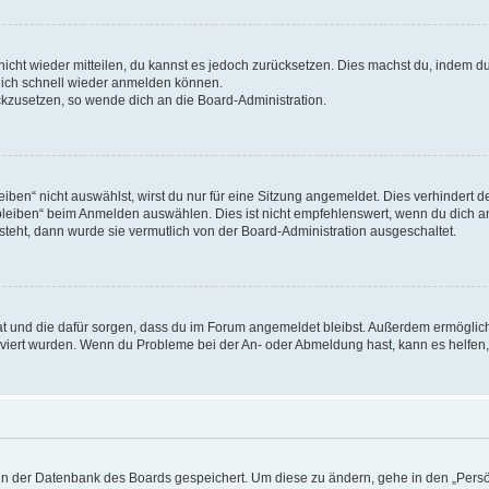
 nicht wieder mitteilen, du kannst es jedoch zurücksetzen. Dies machst du, indem 
 dich schnell wieder anmelden können.
ückzusetzen, so wende dich an die Board-Administration.
en“ nicht auswählst, wirst du nur für eine Sitzung angemeldet. Dies verhindert 
leiben“ beim Anmelden auswählen. Dies ist nicht empfehlenswert, wenn du dich an
 steht, dann wurde sie vermutlich von der Board-Administration ausgeschaltet.
 hat und die dafür sorgen, dass du im Forum angemeldet bleibst. Außerdem ermögli
tiviert wurden. Wenn du Probleme bei der An- oder Abmeldung hast, kann es helfen
n in der Datenbank des Boards gespeichert. Um diese zu ändern, gehe in den „Persö