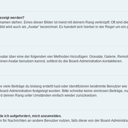
gezeigt werden?
amen stehen. Eines dieser Bilder ist meist mit deinem Rang verknüpft: Oft sind di
ld wird auch als „Avatar“ bezeichnet. Es handelt sich hierbei in der Regel um ein
 Avatar über eine der folgenden vier Methoden hinzufügen: Gravatar, Galerie, Rem
en Avatar benutzen kannst, solltest du die Board-Administration kontaktieren.
viele Beiträge du bislang erstellt hast oder identifizieren bestimmte Benutzer w
 Board-Administration festgelegt wurden. Bitte schreibe keine sinnlosen Beiträge
wird deinen Rang unter Umständen einfach wieder zurücksetzen.
rde ich aufgefordert, mich anzumelden.
ion für Nachrichten an andere Benutzer nutzen, falls diese von der Board-Administ