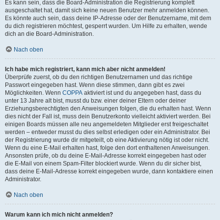
Es kann sein, dass die Board-Administration die Registrierung komplett
ausgeschaltet hat, damit sich keine neuen Benutzer mehr anmelden können.
Es könnte auch sein, dass deine IP-Adresse oder der Benutzername, mit dem
du dich registrieren möchtest, gesperrt wurden. Um Hilfe zu erhalten, wende
dich an die Board-Administration.
Nach oben
Ich habe mich registriert, kann mich aber nicht anmelden!
Überprüfe zuerst, ob du den richtigen Benutzernamen und das richtige
Passwort eingegeben hast. Wenn diese stimmen, dann gibt es zwei
Möglichkeiten. Wenn
COPPA
aktiviert ist und du angegeben hast, dass du
unter 13 Jahre alt bist, musst du bzw. einer deiner Eltern oder deiner
Erziehungsberechtigten den Anweisungen folgen, die du erhalten hast. Wenn
dies nicht der Fall ist, muss dein Benutzerkonto vielleicht aktiviert werden. Bei
einigen Boards müssen alle neu angemeldeten Mitglieder erst freigeschaltet
werden – entweder musst du dies selbst erledigen oder ein Administrator. Bei
der Registrierung wurde dir mitgeteilt, ob eine Aktivierung nötig ist oder nicht.
Wenn du eine E-Mail erhalten hast, folge den dort enthaltenen Anweisungen.
Ansonsten prüfe, ob du deine E-Mail-Adresse korrekt eingegeben hast oder
die E-Mail von einem Spam-Filter blockiert wurde. Wenn du dir sicher bist,
dass deine E-Mail-Adresse korrekt eingegeben wurde, dann kontaktiere einen
Administrator.
Nach oben
Warum kann ich mich nicht anmelden?