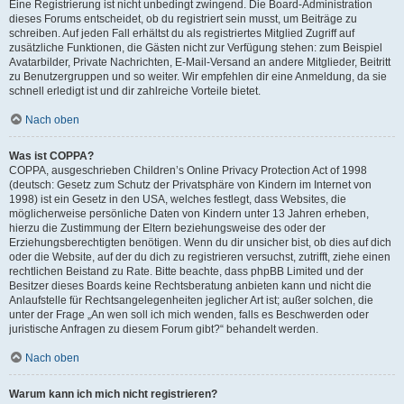
Eine Registrierung ist nicht unbedingt zwingend. Die Board-Administration
dieses Forums entscheidet, ob du registriert sein musst, um Beiträge zu
schreiben. Auf jeden Fall erhältst du als registriertes Mitglied Zugriff auf
zusätzliche Funktionen, die Gästen nicht zur Verfügung stehen: zum Beispiel
Avatarbilder, Private Nachrichten, E-Mail-Versand an andere Mitglieder, Beitritt
zu Benutzergruppen und so weiter. Wir empfehlen dir eine Anmeldung, da sie
schnell erledigt ist und dir zahlreiche Vorteile bietet.
Nach oben
Was ist COPPA?
COPPA, ausgeschrieben Children’s Online Privacy Protection Act of 1998
(deutsch: Gesetz zum Schutz der Privatsphäre von Kindern im Internet von
1998) ist ein Gesetz in den USA, welches festlegt, dass Websites, die
möglicherweise persönliche Daten von Kindern unter 13 Jahren erheben,
hierzu die Zustimmung der Eltern beziehungsweise des oder der
Erziehungsberechtigten benötigen. Wenn du dir unsicher bist, ob dies auf dich
oder die Website, auf der du dich zu registrieren versuchst, zutrifft, ziehe einen
rechtlichen Beistand zu Rate. Bitte beachte, dass phpBB Limited und der
Besitzer dieses Boards keine Rechtsberatung anbieten kann und nicht die
Anlaufstelle für Rechtsangelegenheiten jeglicher Art ist; außer solchen, die
unter der Frage „An wen soll ich mich wenden, falls es Beschwerden oder
juristische Anfragen zu diesem Forum gibt?“ behandelt werden.
Nach oben
Warum kann ich mich nicht registrieren?