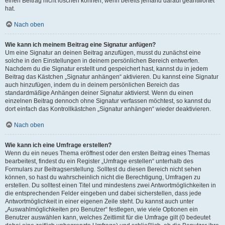
einen Beitrag nicht löschen können, wenn bereits jemand darauf geantwortet
hat.
Nach oben
Wie kann ich meinem Beitrag eine Signatur anfügen?
Um eine Signatur an deinen Beitrag anzufügen, musst du zunächst eine
solche in den Einstellungen in deinem persönlichen Bereich entwerfen.
Nachdem du die Signatur erstellt und gespeichert hast, kannst du in jedem
Beitrag das Kästchen „Signatur anhängen“ aktivieren. Du kannst eine Signatur
auch hinzufügen, indem du in deinem persönlichen Bereich das
standardmäßige Anhängen deiner Signatur aktivierst. Wenn du einen
einzelnen Beitrag dennoch ohne Signatur verfassen möchtest, so kannst du
dort einfach das Kontrollkästchen „Signatur anhängen“ wieder deaktivieren.
Nach oben
Wie kann ich eine Umfrage erstellen?
Wenn du ein neues Thema eröffnest oder den ersten Beitrag eines Themas
bearbeitest, findest du ein Register „Umfrage erstellen“ unterhalb des
Formulars zur Beitragserstellung. Solltest du diesen Bereich nicht sehen
können, so hast du wahrscheinlich nicht die Berechtigung, Umfragen zu
erstellen. Du solltest einen Titel und mindestens zwei Antwortmöglichkeiten in
die entsprechenden Felder eingeben und dabei sicherstellen, dass jede
Antwortmöglichkeit in einer eigenen Zeile steht. Du kannst auch unter
„Auswahlmöglichkeiten pro Benutzer“ festlegen, wie viele Optionen ein
Benutzer auswählen kann, welches Zeitlimit für die Umfrage gilt (0 bedeutet