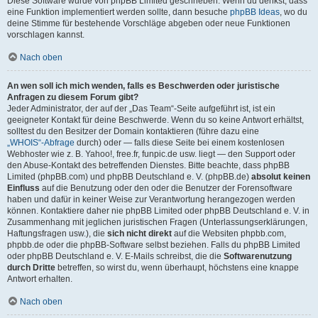
Diese Software wurde von phpBB Limited geschrieben. Wenn du denkst, dass
eine Funktion implementiert werden sollte, dann besuche
phpBB Ideas
, wo du
deine Stimme für bestehende Vorschläge abgeben oder neue Funktionen
vorschlagen kannst.
Nach oben
An wen soll ich mich wenden, falls es Beschwerden oder juristische
Anfragen zu diesem Forum gibt?
Jeder Administrator, der auf der „Das Team“-Seite aufgeführt ist, ist ein
geeigneter Kontakt für deine Beschwerde. Wenn du so keine Antwort erhältst,
solltest du den Besitzer der Domain kontaktieren (führe dazu eine
„WHOIS“-Abfrage
durch) oder — falls diese Seite bei einem kostenlosen
Webhoster wie z. B. Yahoo!, free.fr, funpic.de usw. liegt — den Support oder
den Abuse-Kontakt des betreffenden Dienstes. Bitte beachte, dass phpBB
Limited (phpBB.com) und phpBB Deutschland e. V. (phpBB.de)
absolut keinen
Einfluss
auf die Benutzung oder den oder die Benutzer der Forensoftware
haben und dafür in keiner Weise zur Verantwortung herangezogen werden
können. Kontaktiere daher nie phpBB Limited oder phpBB Deutschland e. V. in
Zusammenhang mit jeglichen juristischen Fragen (Unterlassungserklärungen,
Haftungsfragen usw.), die
sich nicht direkt
auf die Websiten phpbb.com,
phpbb.de oder die phpBB-Software selbst beziehen. Falls du phpBB Limited
oder phpBB Deutschland e. V. E-Mails schreibst, die die
Softwarenutzung
durch Dritte
betreffen, so wirst du, wenn überhaupt, höchstens eine knappe
Antwort erhalten.
Nach oben