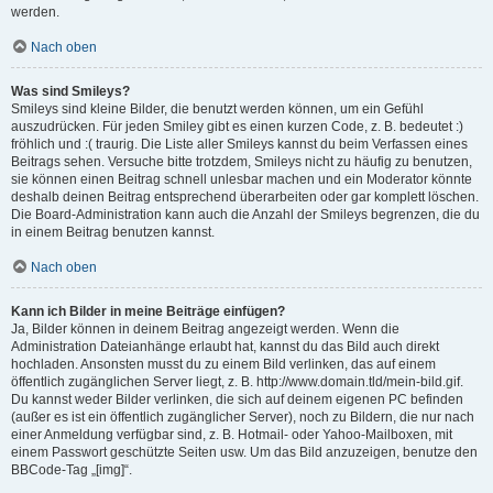
werden.
Nach oben
Was sind Smileys?
Smileys sind kleine Bilder, die benutzt werden können, um ein Gefühl
auszudrücken. Für jeden Smiley gibt es einen kurzen Code, z. B. bedeutet :)
fröhlich und :( traurig. Die Liste aller Smileys kannst du beim Verfassen eines
Beitrags sehen. Versuche bitte trotzdem, Smileys nicht zu häufig zu benutzen,
sie können einen Beitrag schnell unlesbar machen und ein Moderator könnte
deshalb deinen Beitrag entsprechend überarbeiten oder gar komplett löschen.
Die Board-Administration kann auch die Anzahl der Smileys begrenzen, die du
in einem Beitrag benutzen kannst.
Nach oben
Kann ich Bilder in meine Beiträge einfügen?
Ja, Bilder können in deinem Beitrag angezeigt werden. Wenn die
Administration Dateianhänge erlaubt hat, kannst du das Bild auch direkt
hochladen. Ansonsten musst du zu einem Bild verlinken, das auf einem
öffentlich zugänglichen Server liegt, z. B. http://www.domain.tld/mein-bild.gif.
Du kannst weder Bilder verlinken, die sich auf deinem eigenen PC befinden
(außer es ist ein öffentlich zugänglicher Server), noch zu Bildern, die nur nach
einer Anmeldung verfügbar sind, z. B. Hotmail- oder Yahoo-Mailboxen, mit
einem Passwort geschützte Seiten usw. Um das Bild anzuzeigen, benutze den
BBCode-Tag „[img]“.