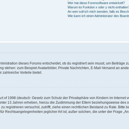
Wer hat diese Forensoftware entwickelt?
Warum ist Funktion x oder y nicht enthalten
An wen soll ich mich wenden, falls es Besc
Wie kann ich einen Administrator des Board
istration dieses Forums entscheidet, ob du registriert sein musst, um Beiträge zu s
ung stehen: zum Beispiel Avatarbilder, Private Nachrichten, E-Mail-Versand an ander
 zahlreiche Vorteile bietet.
t of 1998 (deutsch: Gesetz zum Schutz der Privatsphäre von Kindern im Internet vo
unter 13 Jahren erheben, hierzu die Zustimmung der Eltern beziehungsweise des o
h zu registrieren versuchst, zutrifft, ziehe einen rechtlichen Beistand zu Rate. Bit
für Rechtsangelegenheiten jeglicher Art ist; außer solchen, die unter der Frage „
.