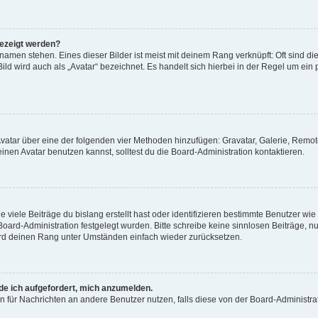
gezeigt werden?
amen stehen. Eines dieser Bilder ist meist mit deinem Rang verknüpft: Oft sind di
ld wird auch als „Avatar“ bezeichnet. Es handelt sich hierbei in der Regel um ein
 Avatar über eine der folgenden vier Methoden hinzufügen: Gravatar, Galerie, Rem
en Avatar benutzen kannst, solltest du die Board-Administration kontaktieren.
viele Beiträge du bislang erstellt hast oder identifizieren bestimmte Benutzer w
 Board-Administration festgelegt wurden. Bitte schreibe keine sinnlosen Beiträge
wird deinen Rang unter Umständen einfach wieder zurücksetzen.
rde ich aufgefordert, mich anzumelden.
ion für Nachrichten an andere Benutzer nutzen, falls diese von der Board-Administ