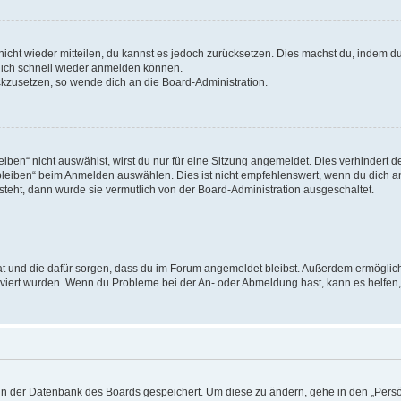
 nicht wieder mitteilen, du kannst es jedoch zurücksetzen. Dies machst du, indem 
 dich schnell wieder anmelden können.
ückzusetzen, so wende dich an die Board-Administration.
en“ nicht auswählst, wirst du nur für eine Sitzung angemeldet. Dies verhindert 
leiben“ beim Anmelden auswählen. Dies ist nicht empfehlenswert, wenn du dich an
 steht, dann wurde sie vermutlich von der Board-Administration ausgeschaltet.
 hat und die dafür sorgen, dass du im Forum angemeldet bleibst. Außerdem ermögli
tiviert wurden. Wenn du Probleme bei der An- oder Abmeldung hast, kann es helfen
n in der Datenbank des Boards gespeichert. Um diese zu ändern, gehe in den „Persö