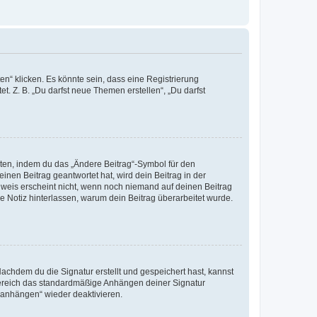
n“ klicken. Es könnte sein, dass eine Registrierung
t. Z. B. „Du darfst neue Themen erstellen“, „Du darfst
iten, indem du das „Ändere Beitrag“-Symbol für den
inen Beitrag geantwortet hat, wird dein Beitrag in der
nweis erscheint nicht, wenn noch niemand auf deinen Beitrag
ne Notiz hinterlassen, warum dein Beitrag überarbeitet wurde.
chdem du die Signatur erstellt und gespeichert hast, kannst
Bereich das standardmäßige Anhängen deiner Signatur
r anhängen“ wieder deaktivieren.