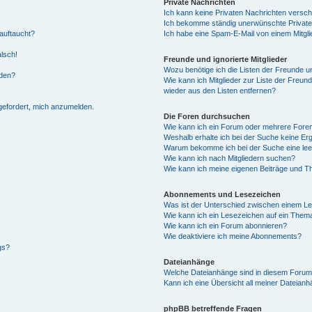
Private Nachrichten
Ich kann keine Privaten Nachrichten versch
Ich bekomme ständig unerwünschte Private
auftaucht?
Ich habe eine Spam-E-Mail von einem Mitgli
alsch!
Freunde und ignorierte Mitglieder
Wozu benötige ich die Listen der Freunde un
rden?
Wie kann ich Mitglieder zur Liste der Freund
wieder aus den Listen entfernen?
fgefordert, mich anzumelden.
Die Foren durchsuchen
Wie kann ich ein Forum oder mehrere For
Weshalb erhalte ich bei der Suche keine Er
Warum bekomme ich bei der Suche eine lee
Wie kann ich nach Mitgliedern suchen?
Wie kann ich meine eigenen Beiträge und T
Abonnements und Lesezeichen
Was ist der Unterschied zwischen einem L
Wie kann ich ein Lesezeichen auf ein Them
Wie kann ich ein Forum abonnieren?
Wie deaktiviere ich meine Abonnements?
gs?
Dateianhänge
Welche Dateianhänge sind in diesem Forum
Kann ich eine Übersicht all meiner Dateian
phpBB betreffende Fragen