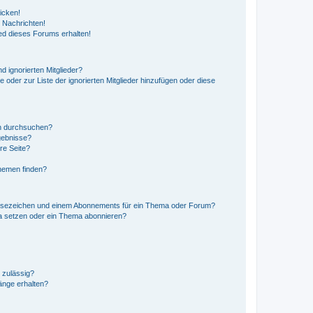
icken!
 Nachrichten!
ed dieses Forums erhalten!
d ignorierten Mitglieder?
e oder zur Liste der ignorierten Mitglieder hinzufügen oder diese
en durchsuchen?
gebnisse?
re Seite?
hemen finden?
esezeichen und einem Abonnements für ein Thema oder Forum?
a setzen oder ein Thema abonnieren?
 zulässig?
hänge erhalten?