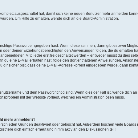
g komplett ausgeschaltet hat, damit sich keine neuen Benutzer mehr anmelden könn
 wurden. Um Hilfe zu erhalten, wende dich an die Board-Administration.
 richtige Passwort eingegeben hast. Wenn diese stimmen, dann gibt es zwei Mögl
tern oder deiner Erziehungsberechtigten den Anweisungen folgen, die du erhalten ha
u angemeldeten Mitglieder erst freigeschaltet werden – entweder musst du dies selbs
. Wenn du eine E-Mail erhalten hast, folge den dort enthaltenen Anweisungen. Ansons
 dir sicher bist, dass deine E-Mail-Adresse korrekt eingegeben wurde, dann kontak
Benutzername und dein Passwort richtig sind. Wenn dies der Fall ist, wende dich a
ionsproblem mit der Website vorliegt, welches ein Administrator lösen muss.
icht mehr anmelden?!
erschieden Gründen deaktiviert oder gelöscht hat. Außerdem löschen viele Boards r
triere dich einfach erneut und nimm aktiv an den Diskussionen teil!