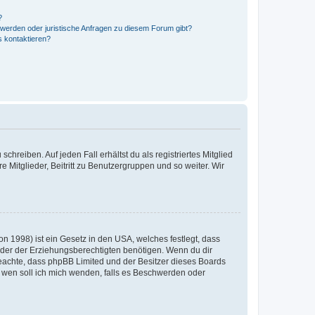
?
hwerden oder juristische Anfragen zu diesem Forum gibt?
s kontaktieren?
chreiben. Auf jeden Fall erhältst du als registriertes Mitglied
e Mitglieder, Beitritt zu Benutzergruppen und so weiter. Wir
n 1998) ist ein Gesetz in den USA, welches festlegt, dass
der der Erziehungsberechtigten benötigen. Wenn du dir
te beachte, dass phpBB Limited und der Besitzer dieses Boards
An wen soll ich mich wenden, falls es Beschwerden oder