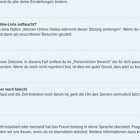
nst du alle deine Einstellungen ändern.
ine-Liste auftaucht?
n eine Option „Meinen Online-Status während dieser Sitzung verbergen“. Wenn du d
st dann als unsichtbarer Besucher gezählt.
en Zeitzone. In diesem Fall solltest du im „Persönlichen Bereich“ die für dich passe
den. Wenn du noch nicht registriert bist, ist dies ein guter Grund, dies jetzt zu tun
mer noch falsch!
t hast und die Zeit trotzdem noch falsch ist, geht die Uhr des Servers vermutlich fal
t installiert oder niemand hat das Forum bislang in deine Sprache übersetzt. Frag
, würden wir uns freuen, wenn du es übersetzen würdest. Weitere Informationen dazu