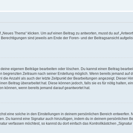
„Neues Thema“ klicken. Um auf einen Beitrag zu antworten, musst du auf „Antworte
e Berechtigungen sind jeweils am Ende der Foren- und der Beitragsansicht aufgeliste
r deine eigenen Beiträge bearbeiten oder löschen. Du kannst einen Beitrag bearbe
inen begrenzten Zeitraum nach seiner Erstellung möglich. Wenn bereits jemand auf de
 die Anzahl als auch der letzte Zeitpunkt der Bearbeitungen angezeigt. Dieser Hi
en Beitrag überarbeitet hat. Diese können jedoch, falls sie es für nötig halten, ei
hen können, wenn bereits jemand darauf geantwortet hat.
st eine solche in den Einstellungen in deinem persönlichen Bereich entwerfen. Na
eren. Du kannst eine Signatur auch hinzufügen, indem du in deinem persönlichen 
atur verfassen möchtest, so kannst du dort einfach das Kontrollkästchen „Signatu