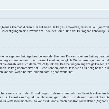
„Neues Thema“ klicken. Um auf einen Beitrag zu antworten, musst du auf „Antworte
e Berechtigungen sind jeweils am Ende der Foren- und der Beitragsansicht aufgeliste
r deine eigenen Beiträge bearbeiten oder löschen. Du kannst einen Beitrag bearbe
inen begrenzten Zeitraum nach seiner Erstellung möglich. Wenn bereits jemand auf de
 die Anzahl als auch der letzte Zeitpunkt der Bearbeitungen angezeigt. Dieser Hi
en Beitrag überarbeitet hat. Diese können jedoch, falls sie es für nötig halten, ei
hen können, wenn bereits jemand darauf geantwortet hat.
st eine solche in den Einstellungen in deinem persönlichen Bereich entwerfen. Na
eren. Du kannst eine Signatur auch hinzufügen, indem du in deinem persönlichen 
atur verfassen möchtest, so kannst du dort einfach das Kontrollkästchen „Signatu