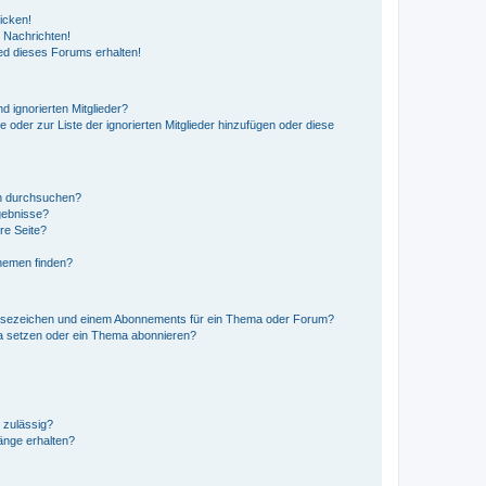
icken!
 Nachrichten!
ed dieses Forums erhalten!
d ignorierten Mitglieder?
e oder zur Liste der ignorierten Mitglieder hinzufügen oder diese
en durchsuchen?
gebnisse?
re Seite?
hemen finden?
esezeichen und einem Abonnements für ein Thema oder Forum?
a setzen oder ein Thema abonnieren?
 zulässig?
hänge erhalten?