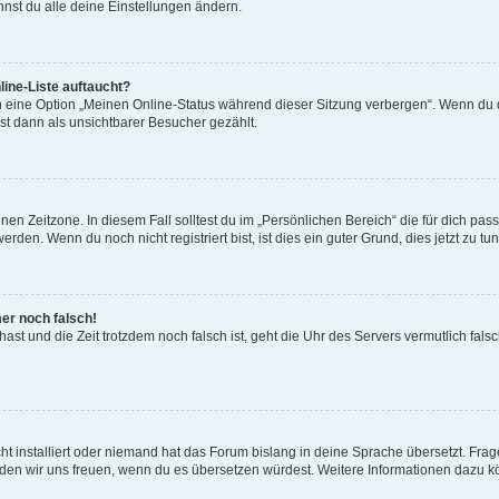
nst du alle deine Einstellungen ändern.
ine-Liste auftaucht?
n eine Option „Meinen Online-Status während dieser Sitzung verbergen“. Wenn du d
st dann als unsichtbarer Besucher gezählt.
en Zeitzone. In diesem Fall solltest du im „Persönlichen Bereich“ die für dich passe
den. Wenn du noch nicht registriert bist, ist dies ein guter Grund, dies jetzt zu tun
mer noch falsch!
t hast und die Zeit trotzdem noch falsch ist, geht die Uhr des Servers vermutlich fal
t installiert oder niemand hat das Forum bislang in deine Sprache übersetzt. Frag
, würden wir uns freuen, wenn du es übersetzen würdest. Weitere Informationen dazu