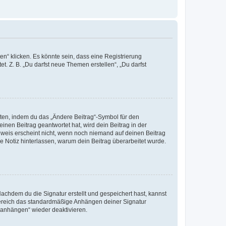
n“ klicken. Es könnte sein, dass eine Registrierung
t. Z. B. „Du darfst neue Themen erstellen“, „Du darfst
iten, indem du das „Ändere Beitrag“-Symbol für den
inen Beitrag geantwortet hat, wird dein Beitrag in der
nweis erscheint nicht, wenn noch niemand auf deinen Beitrag
ne Notiz hinterlassen, warum dein Beitrag überarbeitet wurde.
chdem du die Signatur erstellt und gespeichert hast, kannst
Bereich das standardmäßige Anhängen deiner Signatur
r anhängen“ wieder deaktivieren.