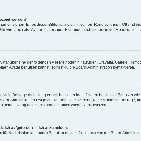
gezeigt werden?
amen stehen. Eines dieser Bilder ist meist mit deinem Rang verknüpft: Oft sind di
ld wird auch als „Avatar“ bezeichnet. Es handelt sich hierbei in der Regel um ein
 Avatar über eine der folgenden vier Methoden hinzufügen: Gravatar, Galerie, Rem
en Avatar benutzen kannst, solltest du die Board-Administration kontaktieren.
viele Beiträge du bislang erstellt hast oder identifizieren bestimmte Benutzer w
 Board-Administration festgelegt wurden. Bitte schreibe keine sinnlosen Beiträge
wird deinen Rang unter Umständen einfach wieder zurücksetzen.
rde ich aufgefordert, mich anzumelden.
ion für Nachrichten an andere Benutzer nutzen, falls diese von der Board-Administ