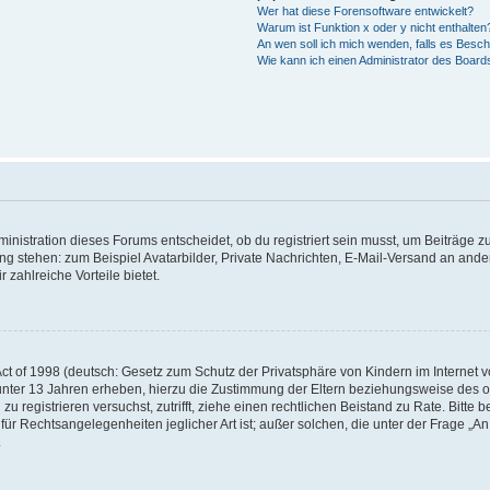
Wer hat diese Forensoftware entwickelt?
Warum ist Funktion x oder y nicht enthalten
An wen soll ich mich wenden, falls es Besc
Wie kann ich einen Administrator des Board
istration dieses Forums entscheidet, ob du registriert sein musst, um Beiträge zu s
ung stehen: zum Beispiel Avatarbilder, Private Nachrichten, E-Mail-Versand an ander
 zahlreiche Vorteile bietet.
t of 1998 (deutsch: Gesetz zum Schutz der Privatsphäre von Kindern im Internet vo
unter 13 Jahren erheben, hierzu die Zustimmung der Eltern beziehungsweise des o
h zu registrieren versuchst, zutrifft, ziehe einen rechtlichen Beistand zu Rate. Bit
für Rechtsangelegenheiten jeglicher Art ist; außer solchen, die unter der Frage „
.