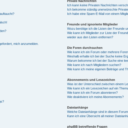
Private Nachrichten
Ich kann keine Privaten Nachrichten versch
Ich bekomme ständig unerwünschte Private
auftaucht?
Ich habe eine Spam-E-Mail von einem Mitgli
alsch!
Freunde und ignorierte Mitglieder
Wozu benötige ich die Listen der Freunde un
rden?
Wie kann ich Mitglieder zur Liste der Freund
wieder aus den Listen entfernen?
fgefordert, mich anzumelden.
Die Foren durchsuchen
Wie kann ich ein Forum oder mehrere For
Weshalb erhalte ich bei der Suche keine Er
Warum bekomme ich bei der Suche eine lee
Wie kann ich nach Mitgliedern suchen?
Wie kann ich meine eigenen Beiträge und T
Abonnements und Lesezeichen
Was ist der Unterschied zwischen einem L
Wie kann ich ein Lesezeichen auf ein Them
Wie kann ich ein Forum abonnieren?
Wie deaktiviere ich meine Abonnements?
gs?
Dateianhänge
Welche Dateianhänge sind in diesem Forum
Kann ich eine Übersicht all meiner Dateian
phpBB betreffende Fragen