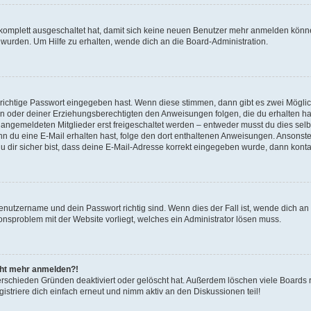
g komplett ausgeschaltet hat, damit sich keine neuen Benutzer mehr anmelden könn
 wurden. Um Hilfe zu erhalten, wende dich an die Board-Administration.
 richtige Passwort eingegeben hast. Wenn diese stimmen, dann gibt es zwei Mögl
tern oder deiner Erziehungsberechtigten den Anweisungen folgen, die du erhalten ha
u angemeldeten Mitglieder erst freigeschaltet werden – entweder musst du dies selbs
. Wenn du eine E-Mail erhalten hast, folge den dort enthaltenen Anweisungen. Ansons
 dir sicher bist, dass deine E-Mail-Adresse korrekt eingegeben wurde, dann kontak
Benutzername und dein Passwort richtig sind. Wenn dies der Fall ist, wende dich a
ionsproblem mit der Website vorliegt, welches ein Administrator lösen muss.
icht mehr anmelden?!
erschieden Gründen deaktiviert oder gelöscht hat. Außerdem löschen viele Boards r
triere dich einfach erneut und nimm aktiv an den Diskussionen teil!