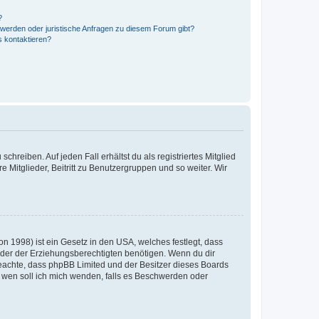
?
hwerden oder juristische Anfragen zu diesem Forum gibt?
s kontaktieren?
chreiben. Auf jeden Fall erhältst du als registriertes Mitglied
e Mitglieder, Beitritt zu Benutzergruppen und so weiter. Wir
n 1998) ist ein Gesetz in den USA, welches festlegt, dass
der der Erziehungsberechtigten benötigen. Wenn du dir
te beachte, dass phpBB Limited und der Besitzer dieses Boards
An wen soll ich mich wenden, falls es Beschwerden oder