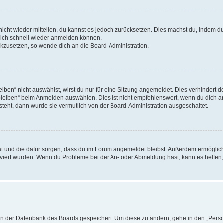
 nicht wieder mitteilen, du kannst es jedoch zurücksetzen. Dies machst du, indem 
 dich schnell wieder anmelden können.
ückzusetzen, so wende dich an die Board-Administration.
en“ nicht auswählst, wirst du nur für eine Sitzung angemeldet. Dies verhindert 
leiben“ beim Anmelden auswählen. Dies ist nicht empfehlenswert, wenn du dich an
 steht, dann wurde sie vermutlich von der Board-Administration ausgeschaltet.
 hat und die dafür sorgen, dass du im Forum angemeldet bleibst. Außerdem ermögli
tiviert wurden. Wenn du Probleme bei der An- oder Abmeldung hast, kann es helfen
n in der Datenbank des Boards gespeichert. Um diese zu ändern, gehe in den „Persö