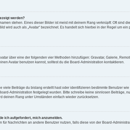
gezeigt werden?
amen stehen. Eines dieser Bilder ist meist mit deinem Rang verknüpft: Oft sind di
ld wird auch als „Avatar“ bezeichnet. Es handelt sich hierbei in der Regel um ein
 Avatar über eine der folgenden vier Methoden hinzufügen: Gravatar, Galerie, Rem
en Avatar benutzen kannst, solltest du die Board-Administration kontaktieren.
viele Beiträge du bislang erstellt hast oder identifizieren bestimmte Benutzer w
 Board-Administration festgelegt wurden. Bitte schreibe keine sinnlosen Beiträge
wird deinen Rang unter Umständen einfach wieder zurücksetzen.
rde ich aufgefordert, mich anzumelden.
ion für Nachrichten an andere Benutzer nutzen, falls diese von der Board-Administ