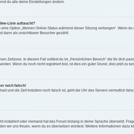
nst du alle deine Einstellungen ändern.
ine-Liste auftaucht?
n eine Option „Meinen Online-Status während dieser Sitzung verbergen“. Wenn du d
st dann als unsichtbarer Besucher gezählt.
en Zeitzone. In diesem Fall solltest du im „Persönlichen Bereich“ die für dich passe
den. Wenn du noch nicht registriert bist, ist dies ein guter Grund, dies jetzt zu tun
mer noch falsch!
t hast und die Zeit trotzdem noch falsch ist, geht die Uhr des Servers vermutlich fal
t installiert oder niemand hat das Forum bislang in deine Sprache übersetzt. Frag
, würden wir uns freuen, wenn du es übersetzen würdest. Weitere Informationen dazu