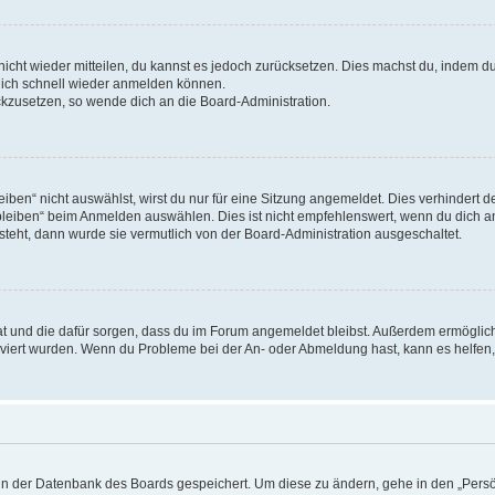
 nicht wieder mitteilen, du kannst es jedoch zurücksetzen. Dies machst du, indem 
 dich schnell wieder anmelden können.
ückzusetzen, so wende dich an die Board-Administration.
en“ nicht auswählst, wirst du nur für eine Sitzung angemeldet. Dies verhindert 
leiben“ beim Anmelden auswählen. Dies ist nicht empfehlenswert, wenn du dich an
 steht, dann wurde sie vermutlich von der Board-Administration ausgeschaltet.
 hat und die dafür sorgen, dass du im Forum angemeldet bleibst. Außerdem ermögli
tiviert wurden. Wenn du Probleme bei der An- oder Abmeldung hast, kann es helfen
n in der Datenbank des Boards gespeichert. Um diese zu ändern, gehe in den „Persö