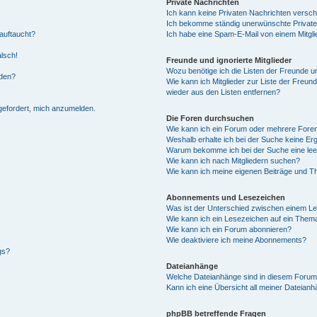
Private Nachrichten
Ich kann keine Privaten Nachrichten versch
Ich bekomme ständig unerwünschte Private
auftaucht?
Ich habe eine Spam-E-Mail von einem Mitgli
alsch!
Freunde und ignorierte Mitglieder
Wozu benötige ich die Listen der Freunde un
rden?
Wie kann ich Mitglieder zur Liste der Freund
wieder aus den Listen entfernen?
fgefordert, mich anzumelden.
Die Foren durchsuchen
Wie kann ich ein Forum oder mehrere For
Weshalb erhalte ich bei der Suche keine Er
Warum bekomme ich bei der Suche eine lee
Wie kann ich nach Mitgliedern suchen?
Wie kann ich meine eigenen Beiträge und T
Abonnements und Lesezeichen
Was ist der Unterschied zwischen einem L
Wie kann ich ein Lesezeichen auf ein Them
Wie kann ich ein Forum abonnieren?
Wie deaktiviere ich meine Abonnements?
gs?
Dateianhänge
Welche Dateianhänge sind in diesem Forum
Kann ich eine Übersicht all meiner Dateian
phpBB betreffende Fragen