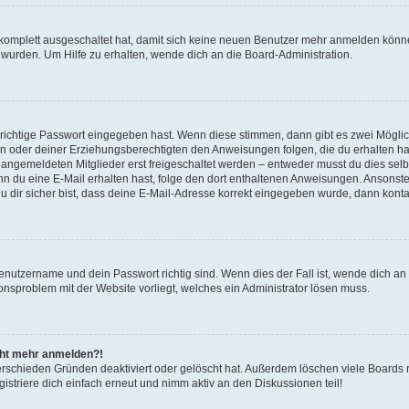
g komplett ausgeschaltet hat, damit sich keine neuen Benutzer mehr anmelden könn
 wurden. Um Hilfe zu erhalten, wende dich an die Board-Administration.
 richtige Passwort eingegeben hast. Wenn diese stimmen, dann gibt es zwei Mögl
tern oder deiner Erziehungsberechtigten den Anweisungen folgen, die du erhalten ha
u angemeldeten Mitglieder erst freigeschaltet werden – entweder musst du dies selbs
. Wenn du eine E-Mail erhalten hast, folge den dort enthaltenen Anweisungen. Ansons
 dir sicher bist, dass deine E-Mail-Adresse korrekt eingegeben wurde, dann kontak
Benutzername und dein Passwort richtig sind. Wenn dies der Fall ist, wende dich a
ionsproblem mit der Website vorliegt, welches ein Administrator lösen muss.
icht mehr anmelden?!
erschieden Gründen deaktiviert oder gelöscht hat. Außerdem löschen viele Boards r
triere dich einfach erneut und nimm aktiv an den Diskussionen teil!