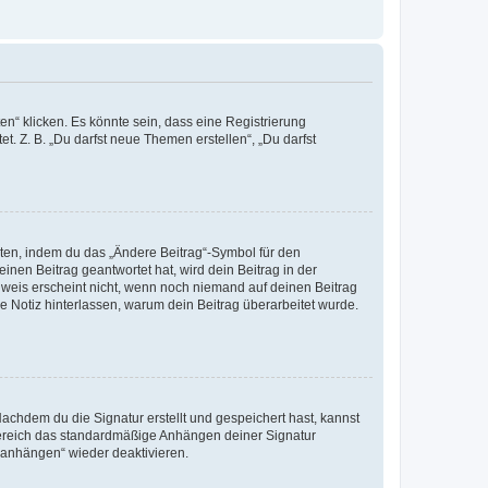
n“ klicken. Es könnte sein, dass eine Registrierung
t. Z. B. „Du darfst neue Themen erstellen“, „Du darfst
iten, indem du das „Ändere Beitrag“-Symbol für den
inen Beitrag geantwortet hat, wird dein Beitrag in der
nweis erscheint nicht, wenn noch niemand auf deinen Beitrag
ne Notiz hinterlassen, warum dein Beitrag überarbeitet wurde.
chdem du die Signatur erstellt und gespeichert hast, kannst
Bereich das standardmäßige Anhängen deiner Signatur
r anhängen“ wieder deaktivieren.