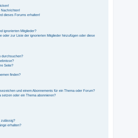
icken!
 Nachrichten!
ed dieses Forums erhalten!
d ignorierten Mitglieder?
e oder zur Liste der ignorierten Mitglieder hinzufügen oder diese
en durchsuchen?
gebnisse?
re Seite?
hemen finden?
esezeichen und einem Abonnements für ein Thema oder Forum?
a setzen oder ein Thema abonnieren?
 zulässig?
hänge erhalten?