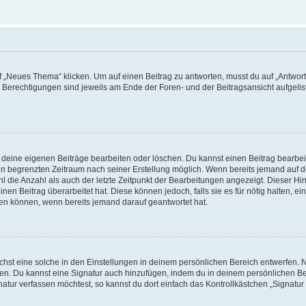
„Neues Thema“ klicken. Um auf einen Beitrag zu antworten, musst du auf „Antworte
e Berechtigungen sind jeweils am Ende der Foren- und der Beitragsansicht aufgeliste
r deine eigenen Beiträge bearbeiten oder löschen. Du kannst einen Beitrag bearbe
inen begrenzten Zeitraum nach seiner Erstellung möglich. Wenn bereits jemand auf de
 die Anzahl als auch der letzte Zeitpunkt der Bearbeitungen angezeigt. Dieser Hi
en Beitrag überarbeitet hat. Diese können jedoch, falls sie es für nötig halten, ei
hen können, wenn bereits jemand darauf geantwortet hat.
st eine solche in den Einstellungen in deinem persönlichen Bereich entwerfen. Na
eren. Du kannst eine Signatur auch hinzufügen, indem du in deinem persönlichen 
atur verfassen möchtest, so kannst du dort einfach das Kontrollkästchen „Signatu