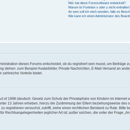
Wer hat diese Forensoftware entwickelt?
Warum ist Funktion x oder y nicht enthalten
An wen soll ich mich wenden, falls es Besc
Wie kann ich einen Administrator des Board
istration dieses Forums entscheidet, ob du registriert sein musst, um Beiträge zu s
ung stehen: zum Beispiel Avatarbilder, Private Nachrichten, E-Mail-Versand an ander
 zahlreiche Vorteile bietet.
t of 1998 (deutsch: Gesetz zum Schutz der Privatsphäre von Kindern im Internet vo
unter 13 Jahren erheben, hierzu die Zustimmung der Eltern beziehungsweise des o
h zu registrieren versuchst, zutrifft, ziehe einen rechtlichen Beistand zu Rate. Bit
für Rechtsangelegenheiten jeglicher Art ist; außer solchen, die unter der Frage „
.