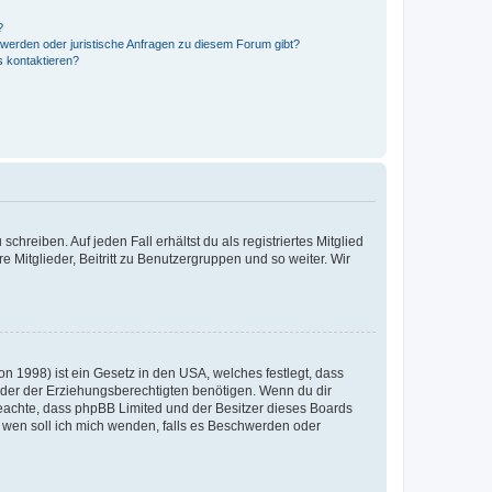
?
hwerden oder juristische Anfragen zu diesem Forum gibt?
s kontaktieren?
chreiben. Auf jeden Fall erhältst du als registriertes Mitglied
e Mitglieder, Beitritt zu Benutzergruppen und so weiter. Wir
n 1998) ist ein Gesetz in den USA, welches festlegt, dass
der der Erziehungsberechtigten benötigen. Wenn du dir
te beachte, dass phpBB Limited und der Besitzer dieses Boards
An wen soll ich mich wenden, falls es Beschwerden oder