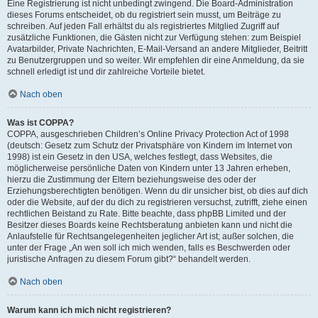
Eine Registrierung ist nicht unbedingt zwingend. Die Board-Administration
dieses Forums entscheidet, ob du registriert sein musst, um Beiträge zu
schreiben. Auf jeden Fall erhältst du als registriertes Mitglied Zugriff auf
zusätzliche Funktionen, die Gästen nicht zur Verfügung stehen: zum Beispiel
Avatarbilder, Private Nachrichten, E-Mail-Versand an andere Mitglieder, Beitritt
zu Benutzergruppen und so weiter. Wir empfehlen dir eine Anmeldung, da sie
schnell erledigt ist und dir zahlreiche Vorteile bietet.
Nach oben
Was ist COPPA?
COPPA, ausgeschrieben Children’s Online Privacy Protection Act of 1998
(deutsch: Gesetz zum Schutz der Privatsphäre von Kindern im Internet von
1998) ist ein Gesetz in den USA, welches festlegt, dass Websites, die
möglicherweise persönliche Daten von Kindern unter 13 Jahren erheben,
hierzu die Zustimmung der Eltern beziehungsweise des oder der
Erziehungsberechtigten benötigen. Wenn du dir unsicher bist, ob dies auf dich
oder die Website, auf der du dich zu registrieren versuchst, zutrifft, ziehe einen
rechtlichen Beistand zu Rate. Bitte beachte, dass phpBB Limited und der
Besitzer dieses Boards keine Rechtsberatung anbieten kann und nicht die
Anlaufstelle für Rechtsangelegenheiten jeglicher Art ist; außer solchen, die
unter der Frage „An wen soll ich mich wenden, falls es Beschwerden oder
juristische Anfragen zu diesem Forum gibt?“ behandelt werden.
Nach oben
Warum kann ich mich nicht registrieren?