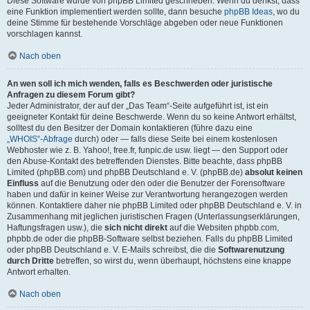
Diese Software wurde von phpBB Limited geschrieben. Wenn du denkst, dass
eine Funktion implementiert werden sollte, dann besuche
phpBB Ideas
, wo du
deine Stimme für bestehende Vorschläge abgeben oder neue Funktionen
vorschlagen kannst.
Nach oben
An wen soll ich mich wenden, falls es Beschwerden oder juristische
Anfragen zu diesem Forum gibt?
Jeder Administrator, der auf der „Das Team“-Seite aufgeführt ist, ist ein
geeigneter Kontakt für deine Beschwerde. Wenn du so keine Antwort erhältst,
solltest du den Besitzer der Domain kontaktieren (führe dazu eine
„WHOIS“-Abfrage
durch) oder — falls diese Seite bei einem kostenlosen
Webhoster wie z. B. Yahoo!, free.fr, funpic.de usw. liegt — den Support oder
den Abuse-Kontakt des betreffenden Dienstes. Bitte beachte, dass phpBB
Limited (phpBB.com) und phpBB Deutschland e. V. (phpBB.de)
absolut keinen
Einfluss
auf die Benutzung oder den oder die Benutzer der Forensoftware
haben und dafür in keiner Weise zur Verantwortung herangezogen werden
können. Kontaktiere daher nie phpBB Limited oder phpBB Deutschland e. V. in
Zusammenhang mit jeglichen juristischen Fragen (Unterlassungserklärungen,
Haftungsfragen usw.), die
sich nicht direkt
auf die Websiten phpbb.com,
phpbb.de oder die phpBB-Software selbst beziehen. Falls du phpBB Limited
oder phpBB Deutschland e. V. E-Mails schreibst, die die
Softwarenutzung
durch Dritte
betreffen, so wirst du, wenn überhaupt, höchstens eine knappe
Antwort erhalten.
Nach oben