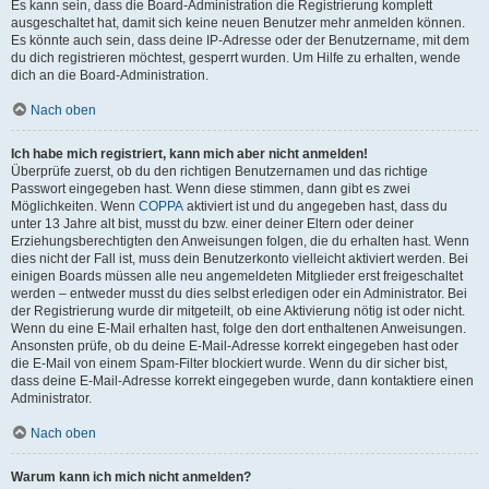
Es kann sein, dass die Board-Administration die Registrierung komplett
ausgeschaltet hat, damit sich keine neuen Benutzer mehr anmelden können.
Es könnte auch sein, dass deine IP-Adresse oder der Benutzername, mit dem
du dich registrieren möchtest, gesperrt wurden. Um Hilfe zu erhalten, wende
dich an die Board-Administration.
Nach oben
Ich habe mich registriert, kann mich aber nicht anmelden!
Überprüfe zuerst, ob du den richtigen Benutzernamen und das richtige
Passwort eingegeben hast. Wenn diese stimmen, dann gibt es zwei
Möglichkeiten. Wenn
COPPA
aktiviert ist und du angegeben hast, dass du
unter 13 Jahre alt bist, musst du bzw. einer deiner Eltern oder deiner
Erziehungsberechtigten den Anweisungen folgen, die du erhalten hast. Wenn
dies nicht der Fall ist, muss dein Benutzerkonto vielleicht aktiviert werden. Bei
einigen Boards müssen alle neu angemeldeten Mitglieder erst freigeschaltet
werden – entweder musst du dies selbst erledigen oder ein Administrator. Bei
der Registrierung wurde dir mitgeteilt, ob eine Aktivierung nötig ist oder nicht.
Wenn du eine E-Mail erhalten hast, folge den dort enthaltenen Anweisungen.
Ansonsten prüfe, ob du deine E-Mail-Adresse korrekt eingegeben hast oder
die E-Mail von einem Spam-Filter blockiert wurde. Wenn du dir sicher bist,
dass deine E-Mail-Adresse korrekt eingegeben wurde, dann kontaktiere einen
Administrator.
Nach oben
Warum kann ich mich nicht anmelden?