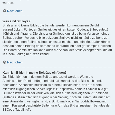
werden.
Nach oben
Was sind Smileys?
Smileys sind kleine Bilder, die benutzt werden können, um ein Gefühl
auszudrücken. Für jeden Smiley gibt es einen kurzen Code, z. B. bedeutet :)
fröhlich und :( traurig. Die Liste aller Smileys kannst du beim Verfassen eines
Beitrags sehen. Versuche bitte trotzdem, Smileys nicht zu häufig zu benutzen,
sie können einen Beitrag schnell unlesbar machen und ein Moderator könnte
deshalb deinen Beitrag entsprechend überarbeiten oder gar komplett löschen.
Die Board-Administration kann auch die Anzahl der Smileys begrenzen, die du
in einem Beitrag benutzen kannst.
Nach oben
Kann ich Bilder in meine Beiträge einfügen?
Ja, Bilder können in deinem Beitrag angezeigt werden. Wenn die
Administration Dateianhänge erlaubt hat, kannst du das Bild auch direkt
hochladen. Ansonsten musst du zu einem Bild verlinken, das auf einem
öffentlich zugänglichen Server liegt, z. B. http://www.domain.tld/mein-bild.gif.
Du kannst weder Bilder verlinken, die sich auf deinem eigenen PC befinden
(außer es ist ein öffentlich zugänglicher Server), noch zu Bildern, die nur nach
einer Anmeldung verfügbar sind, z. B. Hotmail- oder Yahoo-Mailboxen, mit
einem Passwort geschützte Seiten usw. Um das Bild anzuzeigen, benutze den
BBCode-Tag „[img]“.