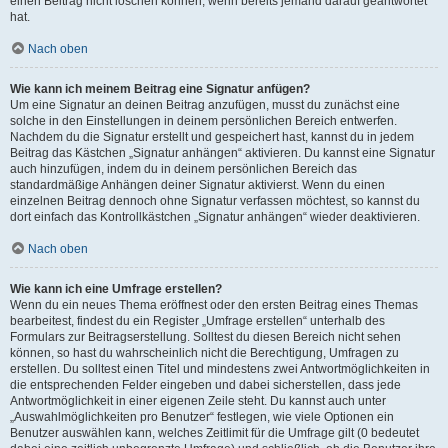
einen Beitrag nicht löschen können, wenn bereits jemand darauf geantwortet
hat.
Nach oben
Wie kann ich meinem Beitrag eine Signatur anfügen?
Um eine Signatur an deinen Beitrag anzufügen, musst du zunächst eine
solche in den Einstellungen in deinem persönlichen Bereich entwerfen.
Nachdem du die Signatur erstellt und gespeichert hast, kannst du in jedem
Beitrag das Kästchen „Signatur anhängen“ aktivieren. Du kannst eine Signatur
auch hinzufügen, indem du in deinem persönlichen Bereich das
standardmäßige Anhängen deiner Signatur aktivierst. Wenn du einen
einzelnen Beitrag dennoch ohne Signatur verfassen möchtest, so kannst du
dort einfach das Kontrollkästchen „Signatur anhängen“ wieder deaktivieren.
Nach oben
Wie kann ich eine Umfrage erstellen?
Wenn du ein neues Thema eröffnest oder den ersten Beitrag eines Themas
bearbeitest, findest du ein Register „Umfrage erstellen“ unterhalb des
Formulars zur Beitragserstellung. Solltest du diesen Bereich nicht sehen
können, so hast du wahrscheinlich nicht die Berechtigung, Umfragen zu
erstellen. Du solltest einen Titel und mindestens zwei Antwortmöglichkeiten in
die entsprechenden Felder eingeben und dabei sicherstellen, dass jede
Antwortmöglichkeit in einer eigenen Zeile steht. Du kannst auch unter
„Auswahlmöglichkeiten pro Benutzer“ festlegen, wie viele Optionen ein
Benutzer auswählen kann, welches Zeitlimit für die Umfrage gilt (0 bedeutet