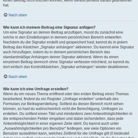
einen Beitrag nicht löschen können, wenn bereits jemand darauf geantwortet
hat.
Nach oben
Wie kann ich meinem Beitrag eine Signatur anfügen?
Um eine Signatur an deinen Beitrag anzufügen, musst du zunächst eine
solche in den Einstellungen in deinem persönlichen Bereich entwerfen.
Nachdem du die Signatur erstellt und gespeichert hast, kannst du in jedem
Beitrag das Kästchen „Signatur anhängen“ aktivieren. Du kannst eine Signatur
auch hinzufügen, indem du in deinem persönlichen Bereich das
standardmäßige Anhängen deiner Signatur aktivierst. Wenn du einen
einzelnen Beitrag dennoch ohne Signatur verfassen möchtest, so kannst du
dort einfach das Kontrollkästchen „Signatur anhängen“ wieder deaktivieren.
Nach oben
Wie kann ich eine Umfrage erstellen?
Wenn du ein neues Thema eröffnest oder den ersten Beitrag eines Themas
bearbeitest, findest du ein Register „Umfrage erstellen“ unterhalb des
Formulars zur Beitragserstellung. Solltest du diesen Bereich nicht sehen
können, so hast du wahrscheinlich nicht die Berechtigung, Umfragen zu
erstellen. Du solltest einen Titel und mindestens zwei Antwortmöglichkeiten in
die entsprechenden Felder eingeben und dabei sicherstellen, dass jede
Antwortmöglichkeit in einer eigenen Zeile steht. Du kannst auch unter
„Auswahlmöglichkeiten pro Benutzer“ festlegen, wie viele Optionen ein
Benutzer auswählen kann, welches Zeitlimit für die Umfrage gilt (0 bedeutet