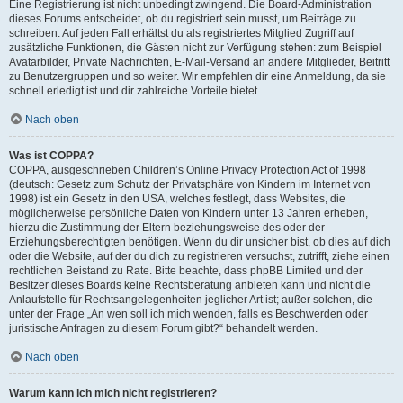
Eine Registrierung ist nicht unbedingt zwingend. Die Board-Administration
dieses Forums entscheidet, ob du registriert sein musst, um Beiträge zu
schreiben. Auf jeden Fall erhältst du als registriertes Mitglied Zugriff auf
zusätzliche Funktionen, die Gästen nicht zur Verfügung stehen: zum Beispiel
Avatarbilder, Private Nachrichten, E-Mail-Versand an andere Mitglieder, Beitritt
zu Benutzergruppen und so weiter. Wir empfehlen dir eine Anmeldung, da sie
schnell erledigt ist und dir zahlreiche Vorteile bietet.
Nach oben
Was ist COPPA?
COPPA, ausgeschrieben Children’s Online Privacy Protection Act of 1998
(deutsch: Gesetz zum Schutz der Privatsphäre von Kindern im Internet von
1998) ist ein Gesetz in den USA, welches festlegt, dass Websites, die
möglicherweise persönliche Daten von Kindern unter 13 Jahren erheben,
hierzu die Zustimmung der Eltern beziehungsweise des oder der
Erziehungsberechtigten benötigen. Wenn du dir unsicher bist, ob dies auf dich
oder die Website, auf der du dich zu registrieren versuchst, zutrifft, ziehe einen
rechtlichen Beistand zu Rate. Bitte beachte, dass phpBB Limited und der
Besitzer dieses Boards keine Rechtsberatung anbieten kann und nicht die
Anlaufstelle für Rechtsangelegenheiten jeglicher Art ist; außer solchen, die
unter der Frage „An wen soll ich mich wenden, falls es Beschwerden oder
juristische Anfragen zu diesem Forum gibt?“ behandelt werden.
Nach oben
Warum kann ich mich nicht registrieren?