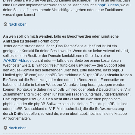
Diese Software wurde von phpBB Limited geschrieben. Wenn du denkst, dass
eine Funktion implementiert werden sollte, dann besuche
phpBB Ideas
, wo du
deine Stimme für bestehende Vorschläge abgeben oder neue Funktionen
vorschlagen kannst.
Nach oben
An wen soll ich mich wenden, falls es Beschwerden oder juristische
Anfragen zu diesem Forum gibt?
Jeder Administrator, der auf der „Das Team“-Seite aufgeführt ist, ist ein
geeigneter Kontakt für deine Beschwerde. Wenn du so keine Antwort erhältst,
solltest du den Besitzer der Domain kontaktieren (führe dazu eine
„WHOIS“-Abfrage
durch) oder — falls diese Seite bei einem kostenlosen
Webhoster wie z. B. Yahoo!, free.fr, funpic.de usw. liegt — den Support oder
den Abuse-Kontakt des betreffenden Dienstes. Bitte beachte, dass phpBB
Limited (phpBB.com) und phpBB Deutschland e. V. (phpBB.de)
absolut keinen
Einfluss
auf die Benutzung oder den oder die Benutzer der Forensoftware
haben und dafür in keiner Weise zur Verantwortung herangezogen werden
können. Kontaktiere daher nie phpBB Limited oder phpBB Deutschland e. V. in
Zusammenhang mit jeglichen juristischen Fragen (Unterlassungserklärungen,
Haftungsfragen usw.), die
sich nicht direkt
auf die Websiten phpbb.com,
phpbb.de oder die phpBB-Software selbst beziehen. Falls du phpBB Limited
oder phpBB Deutschland e. V. E-Mails schreibst, die die
Softwarenutzung
durch Dritte
betreffen, so wirst du, wenn überhaupt, höchstens eine knappe
Antwort erhalten.
Nach oben