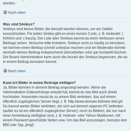
werden.
Nach oben
Was sind Smileys?
Smileys sind kleine Bilder, die benutzt werden können, um ein Gefühl
auszudrücken. Für jeden Smiley gibt es einen kurzen Code, z. B. bedeutet :)
fröhlich und :( traurig. Die Liste aller Smileys kannst du beim Verfassen eines
Beitrags sehen. Versuche bitte trotzdem, Smileys nicht zu häufig zu benutzen,
sie können einen Beitrag schnell unlesbar machen und ein Moderator könnte
deshalb deinen Beitrag entsprechend überarbeiten oder gar komplett löschen.
Die Board-Administration kann auch die Anzahl der Smileys begrenzen, die du
in einem Beitrag benutzen kannst.
Nach oben
Kann ich Bilder in meine Beiträge einfügen?
Ja, Bilder können in deinem Beitrag angezeigt werden. Wenn die
Administration Dateianhänge erlaubt hat, kannst du das Bild auch direkt
hochladen. Ansonsten musst du zu einem Bild verlinken, das auf einem
öffentlich zugänglichen Server liegt, z. B. http://www.domain.tld/mein-bild.gif.
Du kannst weder Bilder verlinken, die sich auf deinem eigenen PC befinden
(außer es ist ein öffentlich zugänglicher Server), noch zu Bildern, die nur nach
einer Anmeldung verfügbar sind, z. B. Hotmail- oder Yahoo-Mailboxen, mit
einem Passwort geschützte Seiten usw. Um das Bild anzuzeigen, benutze den
BBCode-Tag „[img]“.