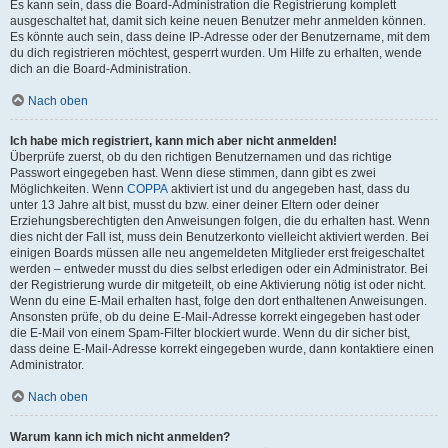
Es kann sein, dass die Board-Administration die Registrierung komplett
ausgeschaltet hat, damit sich keine neuen Benutzer mehr anmelden können.
Es könnte auch sein, dass deine IP-Adresse oder der Benutzername, mit dem
du dich registrieren möchtest, gesperrt wurden. Um Hilfe zu erhalten, wende
dich an die Board-Administration.
Nach oben
Ich habe mich registriert, kann mich aber nicht anmelden!
Überprüfe zuerst, ob du den richtigen Benutzernamen und das richtige
Passwort eingegeben hast. Wenn diese stimmen, dann gibt es zwei
Möglichkeiten. Wenn
COPPA
aktiviert ist und du angegeben hast, dass du
unter 13 Jahre alt bist, musst du bzw. einer deiner Eltern oder deiner
Erziehungsberechtigten den Anweisungen folgen, die du erhalten hast. Wenn
dies nicht der Fall ist, muss dein Benutzerkonto vielleicht aktiviert werden. Bei
einigen Boards müssen alle neu angemeldeten Mitglieder erst freigeschaltet
werden – entweder musst du dies selbst erledigen oder ein Administrator. Bei
der Registrierung wurde dir mitgeteilt, ob eine Aktivierung nötig ist oder nicht.
Wenn du eine E-Mail erhalten hast, folge den dort enthaltenen Anweisungen.
Ansonsten prüfe, ob du deine E-Mail-Adresse korrekt eingegeben hast oder
die E-Mail von einem Spam-Filter blockiert wurde. Wenn du dir sicher bist,
dass deine E-Mail-Adresse korrekt eingegeben wurde, dann kontaktiere einen
Administrator.
Nach oben
Warum kann ich mich nicht anmelden?