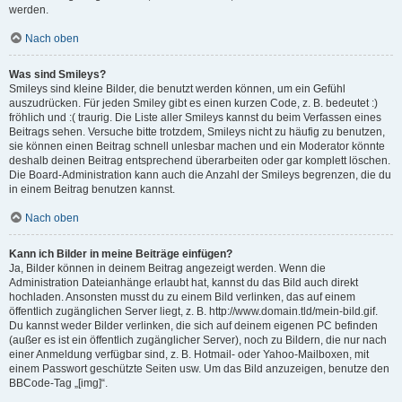
werden.
Nach oben
Was sind Smileys?
Smileys sind kleine Bilder, die benutzt werden können, um ein Gefühl
auszudrücken. Für jeden Smiley gibt es einen kurzen Code, z. B. bedeutet :)
fröhlich und :( traurig. Die Liste aller Smileys kannst du beim Verfassen eines
Beitrags sehen. Versuche bitte trotzdem, Smileys nicht zu häufig zu benutzen,
sie können einen Beitrag schnell unlesbar machen und ein Moderator könnte
deshalb deinen Beitrag entsprechend überarbeiten oder gar komplett löschen.
Die Board-Administration kann auch die Anzahl der Smileys begrenzen, die du
in einem Beitrag benutzen kannst.
Nach oben
Kann ich Bilder in meine Beiträge einfügen?
Ja, Bilder können in deinem Beitrag angezeigt werden. Wenn die
Administration Dateianhänge erlaubt hat, kannst du das Bild auch direkt
hochladen. Ansonsten musst du zu einem Bild verlinken, das auf einem
öffentlich zugänglichen Server liegt, z. B. http://www.domain.tld/mein-bild.gif.
Du kannst weder Bilder verlinken, die sich auf deinem eigenen PC befinden
(außer es ist ein öffentlich zugänglicher Server), noch zu Bildern, die nur nach
einer Anmeldung verfügbar sind, z. B. Hotmail- oder Yahoo-Mailboxen, mit
einem Passwort geschützte Seiten usw. Um das Bild anzuzeigen, benutze den
BBCode-Tag „[img]“.