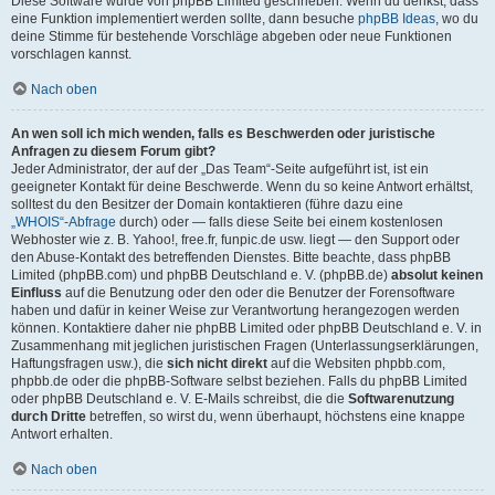
Diese Software wurde von phpBB Limited geschrieben. Wenn du denkst, dass
eine Funktion implementiert werden sollte, dann besuche
phpBB Ideas
, wo du
deine Stimme für bestehende Vorschläge abgeben oder neue Funktionen
vorschlagen kannst.
Nach oben
An wen soll ich mich wenden, falls es Beschwerden oder juristische
Anfragen zu diesem Forum gibt?
Jeder Administrator, der auf der „Das Team“-Seite aufgeführt ist, ist ein
geeigneter Kontakt für deine Beschwerde. Wenn du so keine Antwort erhältst,
solltest du den Besitzer der Domain kontaktieren (führe dazu eine
„WHOIS“-Abfrage
durch) oder — falls diese Seite bei einem kostenlosen
Webhoster wie z. B. Yahoo!, free.fr, funpic.de usw. liegt — den Support oder
den Abuse-Kontakt des betreffenden Dienstes. Bitte beachte, dass phpBB
Limited (phpBB.com) und phpBB Deutschland e. V. (phpBB.de)
absolut keinen
Einfluss
auf die Benutzung oder den oder die Benutzer der Forensoftware
haben und dafür in keiner Weise zur Verantwortung herangezogen werden
können. Kontaktiere daher nie phpBB Limited oder phpBB Deutschland e. V. in
Zusammenhang mit jeglichen juristischen Fragen (Unterlassungserklärungen,
Haftungsfragen usw.), die
sich nicht direkt
auf die Websiten phpbb.com,
phpbb.de oder die phpBB-Software selbst beziehen. Falls du phpBB Limited
oder phpBB Deutschland e. V. E-Mails schreibst, die die
Softwarenutzung
durch Dritte
betreffen, so wirst du, wenn überhaupt, höchstens eine knappe
Antwort erhalten.
Nach oben