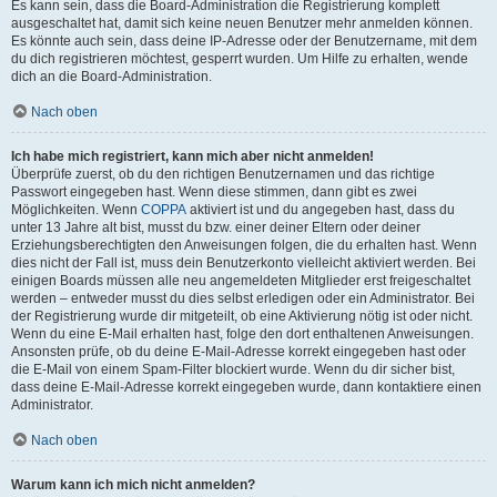
Es kann sein, dass die Board-Administration die Registrierung komplett
ausgeschaltet hat, damit sich keine neuen Benutzer mehr anmelden können.
Es könnte auch sein, dass deine IP-Adresse oder der Benutzername, mit dem
du dich registrieren möchtest, gesperrt wurden. Um Hilfe zu erhalten, wende
dich an die Board-Administration.
Nach oben
Ich habe mich registriert, kann mich aber nicht anmelden!
Überprüfe zuerst, ob du den richtigen Benutzernamen und das richtige
Passwort eingegeben hast. Wenn diese stimmen, dann gibt es zwei
Möglichkeiten. Wenn
COPPA
aktiviert ist und du angegeben hast, dass du
unter 13 Jahre alt bist, musst du bzw. einer deiner Eltern oder deiner
Erziehungsberechtigten den Anweisungen folgen, die du erhalten hast. Wenn
dies nicht der Fall ist, muss dein Benutzerkonto vielleicht aktiviert werden. Bei
einigen Boards müssen alle neu angemeldeten Mitglieder erst freigeschaltet
werden – entweder musst du dies selbst erledigen oder ein Administrator. Bei
der Registrierung wurde dir mitgeteilt, ob eine Aktivierung nötig ist oder nicht.
Wenn du eine E-Mail erhalten hast, folge den dort enthaltenen Anweisungen.
Ansonsten prüfe, ob du deine E-Mail-Adresse korrekt eingegeben hast oder
die E-Mail von einem Spam-Filter blockiert wurde. Wenn du dir sicher bist,
dass deine E-Mail-Adresse korrekt eingegeben wurde, dann kontaktiere einen
Administrator.
Nach oben
Warum kann ich mich nicht anmelden?