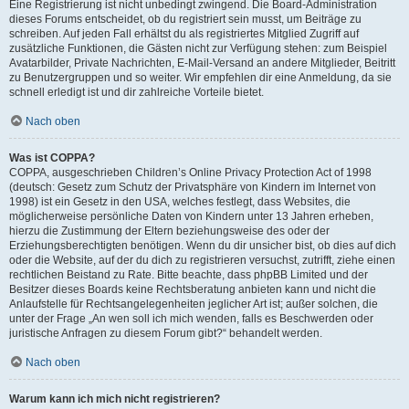
Eine Registrierung ist nicht unbedingt zwingend. Die Board-Administration
dieses Forums entscheidet, ob du registriert sein musst, um Beiträge zu
schreiben. Auf jeden Fall erhältst du als registriertes Mitglied Zugriff auf
zusätzliche Funktionen, die Gästen nicht zur Verfügung stehen: zum Beispiel
Avatarbilder, Private Nachrichten, E-Mail-Versand an andere Mitglieder, Beitritt
zu Benutzergruppen und so weiter. Wir empfehlen dir eine Anmeldung, da sie
schnell erledigt ist und dir zahlreiche Vorteile bietet.
Nach oben
Was ist COPPA?
COPPA, ausgeschrieben Children’s Online Privacy Protection Act of 1998
(deutsch: Gesetz zum Schutz der Privatsphäre von Kindern im Internet von
1998) ist ein Gesetz in den USA, welches festlegt, dass Websites, die
möglicherweise persönliche Daten von Kindern unter 13 Jahren erheben,
hierzu die Zustimmung der Eltern beziehungsweise des oder der
Erziehungsberechtigten benötigen. Wenn du dir unsicher bist, ob dies auf dich
oder die Website, auf der du dich zu registrieren versuchst, zutrifft, ziehe einen
rechtlichen Beistand zu Rate. Bitte beachte, dass phpBB Limited und der
Besitzer dieses Boards keine Rechtsberatung anbieten kann und nicht die
Anlaufstelle für Rechtsangelegenheiten jeglicher Art ist; außer solchen, die
unter der Frage „An wen soll ich mich wenden, falls es Beschwerden oder
juristische Anfragen zu diesem Forum gibt?“ behandelt werden.
Nach oben
Warum kann ich mich nicht registrieren?