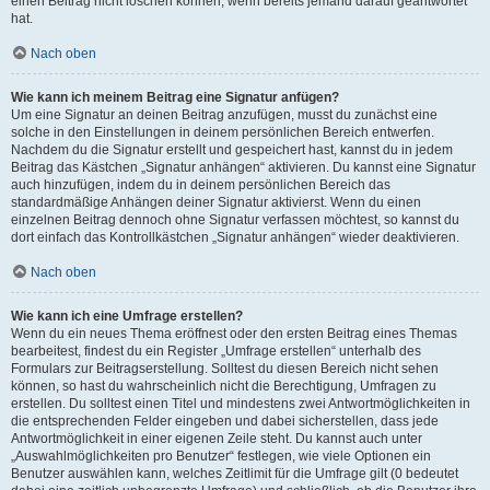
einen Beitrag nicht löschen können, wenn bereits jemand darauf geantwortet
hat.
Nach oben
Wie kann ich meinem Beitrag eine Signatur anfügen?
Um eine Signatur an deinen Beitrag anzufügen, musst du zunächst eine
solche in den Einstellungen in deinem persönlichen Bereich entwerfen.
Nachdem du die Signatur erstellt und gespeichert hast, kannst du in jedem
Beitrag das Kästchen „Signatur anhängen“ aktivieren. Du kannst eine Signatur
auch hinzufügen, indem du in deinem persönlichen Bereich das
standardmäßige Anhängen deiner Signatur aktivierst. Wenn du einen
einzelnen Beitrag dennoch ohne Signatur verfassen möchtest, so kannst du
dort einfach das Kontrollkästchen „Signatur anhängen“ wieder deaktivieren.
Nach oben
Wie kann ich eine Umfrage erstellen?
Wenn du ein neues Thema eröffnest oder den ersten Beitrag eines Themas
bearbeitest, findest du ein Register „Umfrage erstellen“ unterhalb des
Formulars zur Beitragserstellung. Solltest du diesen Bereich nicht sehen
können, so hast du wahrscheinlich nicht die Berechtigung, Umfragen zu
erstellen. Du solltest einen Titel und mindestens zwei Antwortmöglichkeiten in
die entsprechenden Felder eingeben und dabei sicherstellen, dass jede
Antwortmöglichkeit in einer eigenen Zeile steht. Du kannst auch unter
„Auswahlmöglichkeiten pro Benutzer“ festlegen, wie viele Optionen ein
Benutzer auswählen kann, welches Zeitlimit für die Umfrage gilt (0 bedeutet