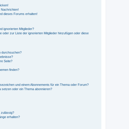
icken!
 Nachrichten!
ed dieses Forums erhalten!
d ignorierten Mitglieder?
e oder zur Liste der ignorierten Mitglieder hinzufügen oder diese
en durchsuchen?
gebnisse?
re Seite?
hemen finden?
esezeichen und einem Abonnements für ein Thema oder Forum?
a setzen oder ein Thema abonnieren?
 zulässig?
hänge erhalten?