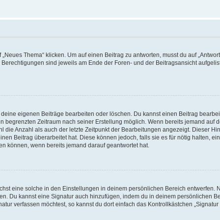
„Neues Thema“ klicken. Um auf einen Beitrag zu antworten, musst du auf „Antworte
e Berechtigungen sind jeweils am Ende der Foren- und der Beitragsansicht aufgeliste
r deine eigenen Beiträge bearbeiten oder löschen. Du kannst einen Beitrag bearbe
inen begrenzten Zeitraum nach seiner Erstellung möglich. Wenn bereits jemand auf de
 die Anzahl als auch der letzte Zeitpunkt der Bearbeitungen angezeigt. Dieser Hi
en Beitrag überarbeitet hat. Diese können jedoch, falls sie es für nötig halten, ei
hen können, wenn bereits jemand darauf geantwortet hat.
st eine solche in den Einstellungen in deinem persönlichen Bereich entwerfen. Na
eren. Du kannst eine Signatur auch hinzufügen, indem du in deinem persönlichen 
atur verfassen möchtest, so kannst du dort einfach das Kontrollkästchen „Signatu