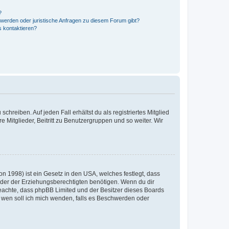
?
hwerden oder juristische Anfragen zu diesem Forum gibt?
s kontaktieren?
chreiben. Auf jeden Fall erhältst du als registriertes Mitglied
e Mitglieder, Beitritt zu Benutzergruppen und so weiter. Wir
n 1998) ist ein Gesetz in den USA, welches festlegt, dass
der der Erziehungsberechtigten benötigen. Wenn du dir
te beachte, dass phpBB Limited und der Besitzer dieses Boards
An wen soll ich mich wenden, falls es Beschwerden oder