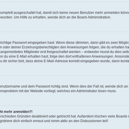
g komplett ausgeschaltet hat, damit sich keine neuen Benutzer mehr anmelden könn
 wurden. Um Hilfe zu erhalten, wende dich an die Board-Administration.
 richtige Passwort eingegeben hast. Wenn diese stimmen, dann gibt es zwei Mögl
tern oder deiner Erziehungsberechtigten den Anweisungen folgen, die du erhalten ha
u angemeldeten Mitglieder erst freigeschaltet werden – entweder musst du dies selbs
. Wenn du eine E-Mail erhalten hast, folge den dort enthaltenen Anweisungen. Ansons
 dir sicher bist, dass deine E-Mail-Adresse korrekt eingegeben wurde, dann kontak
Benutzername und dein Passwort richtig sind. Wenn dies der Fall ist, wende dich a
ionsproblem mit der Website vorliegt, welches ein Administrator lösen muss.
icht mehr anmelden?!
erschieden Gründen deaktiviert oder gelöscht hat. Außerdem löschen viele Boards r
triere dich einfach erneut und nimm aktiv an den Diskussionen teil!