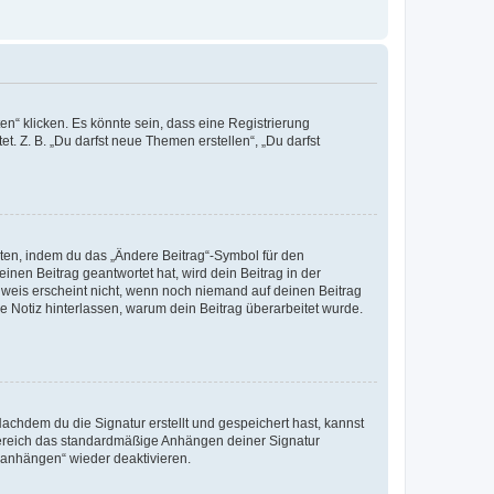
n“ klicken. Es könnte sein, dass eine Registrierung
t. Z. B. „Du darfst neue Themen erstellen“, „Du darfst
iten, indem du das „Ändere Beitrag“-Symbol für den
inen Beitrag geantwortet hat, wird dein Beitrag in der
nweis erscheint nicht, wenn noch niemand auf deinen Beitrag
ne Notiz hinterlassen, warum dein Beitrag überarbeitet wurde.
chdem du die Signatur erstellt und gespeichert hast, kannst
Bereich das standardmäßige Anhängen deiner Signatur
r anhängen“ wieder deaktivieren.