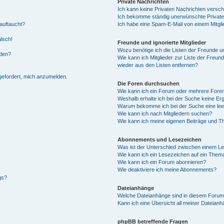
Private Nachrichten
Ich kann keine Privaten Nachrichten versch
Ich bekomme ständig unerwünschte Private
auftaucht?
Ich habe eine Spam-E-Mail von einem Mitgli
alsch!
Freunde und ignorierte Mitglieder
Wozu benötige ich die Listen der Freunde un
rden?
Wie kann ich Mitglieder zur Liste der Freund
wieder aus den Listen entfernen?
fgefordert, mich anzumelden.
Die Foren durchsuchen
Wie kann ich ein Forum oder mehrere For
Weshalb erhalte ich bei der Suche keine Er
Warum bekomme ich bei der Suche eine lee
Wie kann ich nach Mitgliedern suchen?
Wie kann ich meine eigenen Beiträge und T
Abonnements und Lesezeichen
Was ist der Unterschied zwischen einem L
Wie kann ich ein Lesezeichen auf ein Them
Wie kann ich ein Forum abonnieren?
Wie deaktiviere ich meine Abonnements?
gs?
Dateianhänge
Welche Dateianhänge sind in diesem Forum
Kann ich eine Übersicht all meiner Dateian
phpBB betreffende Fragen