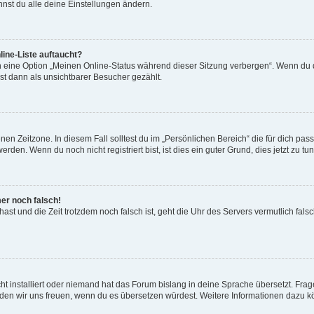
nst du alle deine Einstellungen ändern.
ine-Liste auftaucht?
n eine Option „Meinen Online-Status während dieser Sitzung verbergen“. Wenn du d
st dann als unsichtbarer Besucher gezählt.
en Zeitzone. In diesem Fall solltest du im „Persönlichen Bereich“ die für dich passe
den. Wenn du noch nicht registriert bist, ist dies ein guter Grund, dies jetzt zu tun
mer noch falsch!
t hast und die Zeit trotzdem noch falsch ist, geht die Uhr des Servers vermutlich fal
t installiert oder niemand hat das Forum bislang in deine Sprache übersetzt. Frag
, würden wir uns freuen, wenn du es übersetzen würdest. Weitere Informationen dazu