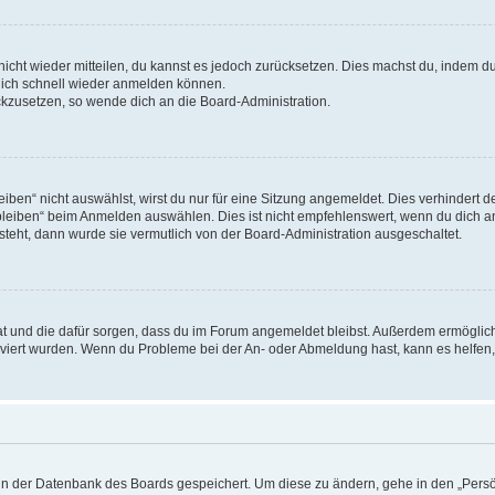
 nicht wieder mitteilen, du kannst es jedoch zurücksetzen. Dies machst du, indem 
 dich schnell wieder anmelden können.
ückzusetzen, so wende dich an die Board-Administration.
en“ nicht auswählst, wirst du nur für eine Sitzung angemeldet. Dies verhindert 
leiben“ beim Anmelden auswählen. Dies ist nicht empfehlenswert, wenn du dich an
 steht, dann wurde sie vermutlich von der Board-Administration ausgeschaltet.
 hat und die dafür sorgen, dass du im Forum angemeldet bleibst. Außerdem ermögli
tiviert wurden. Wenn du Probleme bei der An- oder Abmeldung hast, kann es helfen
n in der Datenbank des Boards gespeichert. Um diese zu ändern, gehe in den „Persö