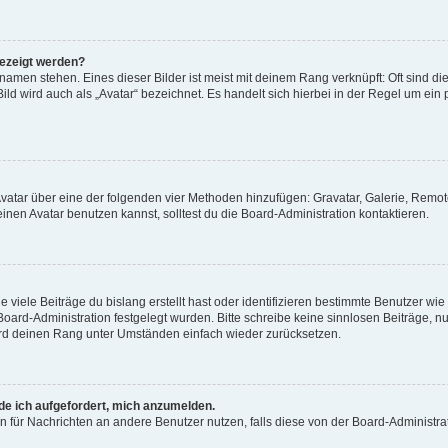
gezeigt werden?
amen stehen. Eines dieser Bilder ist meist mit deinem Rang verknüpft: Oft sind di
ld wird auch als „Avatar“ bezeichnet. Es handelt sich hierbei in der Regel um ein
 Avatar über eine der folgenden vier Methoden hinzufügen: Gravatar, Galerie, Rem
en Avatar benutzen kannst, solltest du die Board-Administration kontaktieren.
viele Beiträge du bislang erstellt hast oder identifizieren bestimmte Benutzer w
 Board-Administration festgelegt wurden. Bitte schreibe keine sinnlosen Beiträge
wird deinen Rang unter Umständen einfach wieder zurücksetzen.
rde ich aufgefordert, mich anzumelden.
ion für Nachrichten an andere Benutzer nutzen, falls diese von der Board-Administ