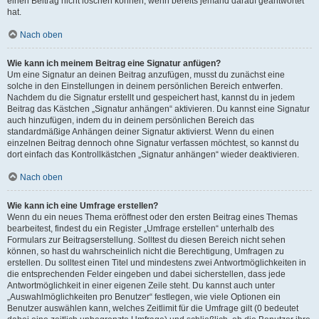
einen Beitrag nicht löschen können, wenn bereits jemand darauf geantwortet
hat.
Nach oben
Wie kann ich meinem Beitrag eine Signatur anfügen?
Um eine Signatur an deinen Beitrag anzufügen, musst du zunächst eine
solche in den Einstellungen in deinem persönlichen Bereich entwerfen.
Nachdem du die Signatur erstellt und gespeichert hast, kannst du in jedem
Beitrag das Kästchen „Signatur anhängen“ aktivieren. Du kannst eine Signatur
auch hinzufügen, indem du in deinem persönlichen Bereich das
standardmäßige Anhängen deiner Signatur aktivierst. Wenn du einen
einzelnen Beitrag dennoch ohne Signatur verfassen möchtest, so kannst du
dort einfach das Kontrollkästchen „Signatur anhängen“ wieder deaktivieren.
Nach oben
Wie kann ich eine Umfrage erstellen?
Wenn du ein neues Thema eröffnest oder den ersten Beitrag eines Themas
bearbeitest, findest du ein Register „Umfrage erstellen“ unterhalb des
Formulars zur Beitragserstellung. Solltest du diesen Bereich nicht sehen
können, so hast du wahrscheinlich nicht die Berechtigung, Umfragen zu
erstellen. Du solltest einen Titel und mindestens zwei Antwortmöglichkeiten in
die entsprechenden Felder eingeben und dabei sicherstellen, dass jede
Antwortmöglichkeit in einer eigenen Zeile steht. Du kannst auch unter
„Auswahlmöglichkeiten pro Benutzer“ festlegen, wie viele Optionen ein
Benutzer auswählen kann, welches Zeitlimit für die Umfrage gilt (0 bedeutet