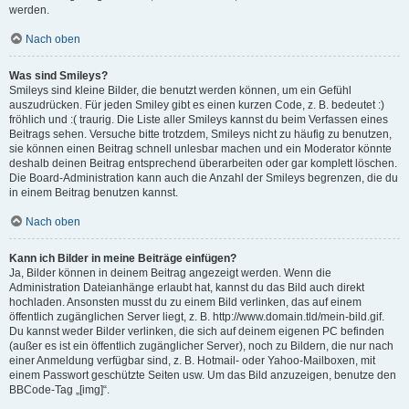
werden.
Nach oben
Was sind Smileys?
Smileys sind kleine Bilder, die benutzt werden können, um ein Gefühl
auszudrücken. Für jeden Smiley gibt es einen kurzen Code, z. B. bedeutet :)
fröhlich und :( traurig. Die Liste aller Smileys kannst du beim Verfassen eines
Beitrags sehen. Versuche bitte trotzdem, Smileys nicht zu häufig zu benutzen,
sie können einen Beitrag schnell unlesbar machen und ein Moderator könnte
deshalb deinen Beitrag entsprechend überarbeiten oder gar komplett löschen.
Die Board-Administration kann auch die Anzahl der Smileys begrenzen, die du
in einem Beitrag benutzen kannst.
Nach oben
Kann ich Bilder in meine Beiträge einfügen?
Ja, Bilder können in deinem Beitrag angezeigt werden. Wenn die
Administration Dateianhänge erlaubt hat, kannst du das Bild auch direkt
hochladen. Ansonsten musst du zu einem Bild verlinken, das auf einem
öffentlich zugänglichen Server liegt, z. B. http://www.domain.tld/mein-bild.gif.
Du kannst weder Bilder verlinken, die sich auf deinem eigenen PC befinden
(außer es ist ein öffentlich zugänglicher Server), noch zu Bildern, die nur nach
einer Anmeldung verfügbar sind, z. B. Hotmail- oder Yahoo-Mailboxen, mit
einem Passwort geschützte Seiten usw. Um das Bild anzuzeigen, benutze den
BBCode-Tag „[img]“.