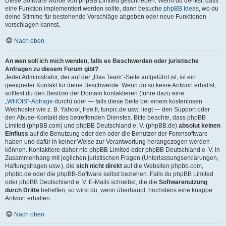
Diese Software wurde von phpBB Limited geschrieben. Wenn du denkst, dass
eine Funktion implementiert werden sollte, dann besuche
phpBB Ideas
, wo du
deine Stimme für bestehende Vorschläge abgeben oder neue Funktionen
vorschlagen kannst.
Nach oben
An wen soll ich mich wenden, falls es Beschwerden oder juristische
Anfragen zu diesem Forum gibt?
Jeder Administrator, der auf der „Das Team“-Seite aufgeführt ist, ist ein
geeigneter Kontakt für deine Beschwerde. Wenn du so keine Antwort erhältst,
solltest du den Besitzer der Domain kontaktieren (führe dazu eine
„WHOIS“-Abfrage
durch) oder — falls diese Seite bei einem kostenlosen
Webhoster wie z. B. Yahoo!, free.fr, funpic.de usw. liegt — den Support oder
den Abuse-Kontakt des betreffenden Dienstes. Bitte beachte, dass phpBB
Limited (phpBB.com) und phpBB Deutschland e. V. (phpBB.de)
absolut keinen
Einfluss
auf die Benutzung oder den oder die Benutzer der Forensoftware
haben und dafür in keiner Weise zur Verantwortung herangezogen werden
können. Kontaktiere daher nie phpBB Limited oder phpBB Deutschland e. V. in
Zusammenhang mit jeglichen juristischen Fragen (Unterlassungserklärungen,
Haftungsfragen usw.), die
sich nicht direkt
auf die Websiten phpbb.com,
phpbb.de oder die phpBB-Software selbst beziehen. Falls du phpBB Limited
oder phpBB Deutschland e. V. E-Mails schreibst, die die
Softwarenutzung
durch Dritte
betreffen, so wirst du, wenn überhaupt, höchstens eine knappe
Antwort erhalten.
Nach oben