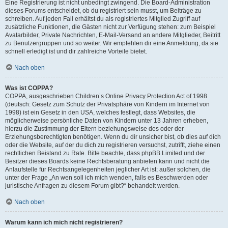
Eine Registrierung ist nicht unbedingt zwingend. Die Board-Administration
dieses Forums entscheidet, ob du registriert sein musst, um Beiträge zu
schreiben. Auf jeden Fall erhältst du als registriertes Mitglied Zugriff auf
zusätzliche Funktionen, die Gästen nicht zur Verfügung stehen: zum Beispiel
Avatarbilder, Private Nachrichten, E-Mail-Versand an andere Mitglieder, Beitritt
zu Benutzergruppen und so weiter. Wir empfehlen dir eine Anmeldung, da sie
schnell erledigt ist und dir zahlreiche Vorteile bietet.
Nach oben
Was ist COPPA?
COPPA, ausgeschrieben Children’s Online Privacy Protection Act of 1998
(deutsch: Gesetz zum Schutz der Privatsphäre von Kindern im Internet von
1998) ist ein Gesetz in den USA, welches festlegt, dass Websites, die
möglicherweise persönliche Daten von Kindern unter 13 Jahren erheben,
hierzu die Zustimmung der Eltern beziehungsweise des oder der
Erziehungsberechtigten benötigen. Wenn du dir unsicher bist, ob dies auf dich
oder die Website, auf der du dich zu registrieren versuchst, zutrifft, ziehe einen
rechtlichen Beistand zu Rate. Bitte beachte, dass phpBB Limited und der
Besitzer dieses Boards keine Rechtsberatung anbieten kann und nicht die
Anlaufstelle für Rechtsangelegenheiten jeglicher Art ist; außer solchen, die
unter der Frage „An wen soll ich mich wenden, falls es Beschwerden oder
juristische Anfragen zu diesem Forum gibt?“ behandelt werden.
Nach oben
Warum kann ich mich nicht registrieren?