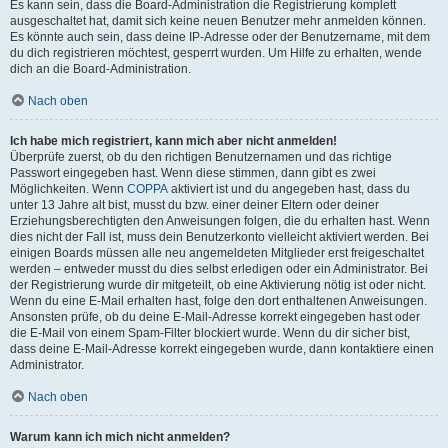
Es kann sein, dass die Board-Administration die Registrierung komplett
ausgeschaltet hat, damit sich keine neuen Benutzer mehr anmelden können.
Es könnte auch sein, dass deine IP-Adresse oder der Benutzername, mit dem
du dich registrieren möchtest, gesperrt wurden. Um Hilfe zu erhalten, wende
dich an die Board-Administration.
Nach oben
Ich habe mich registriert, kann mich aber nicht anmelden!
Überprüfe zuerst, ob du den richtigen Benutzernamen und das richtige
Passwort eingegeben hast. Wenn diese stimmen, dann gibt es zwei
Möglichkeiten. Wenn
COPPA
aktiviert ist und du angegeben hast, dass du
unter 13 Jahre alt bist, musst du bzw. einer deiner Eltern oder deiner
Erziehungsberechtigten den Anweisungen folgen, die du erhalten hast. Wenn
dies nicht der Fall ist, muss dein Benutzerkonto vielleicht aktiviert werden. Bei
einigen Boards müssen alle neu angemeldeten Mitglieder erst freigeschaltet
werden – entweder musst du dies selbst erledigen oder ein Administrator. Bei
der Registrierung wurde dir mitgeteilt, ob eine Aktivierung nötig ist oder nicht.
Wenn du eine E-Mail erhalten hast, folge den dort enthaltenen Anweisungen.
Ansonsten prüfe, ob du deine E-Mail-Adresse korrekt eingegeben hast oder
die E-Mail von einem Spam-Filter blockiert wurde. Wenn du dir sicher bist,
dass deine E-Mail-Adresse korrekt eingegeben wurde, dann kontaktiere einen
Administrator.
Nach oben
Warum kann ich mich nicht anmelden?