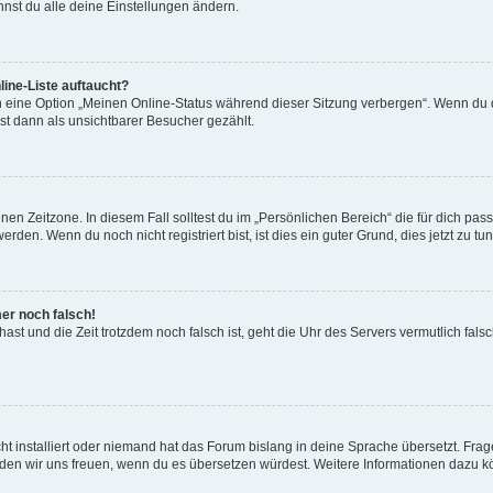
nst du alle deine Einstellungen ändern.
ine-Liste auftaucht?
n eine Option „Meinen Online-Status während dieser Sitzung verbergen“. Wenn du d
st dann als unsichtbarer Besucher gezählt.
en Zeitzone. In diesem Fall solltest du im „Persönlichen Bereich“ die für dich passe
den. Wenn du noch nicht registriert bist, ist dies ein guter Grund, dies jetzt zu tun
mer noch falsch!
t hast und die Zeit trotzdem noch falsch ist, geht die Uhr des Servers vermutlich fal
t installiert oder niemand hat das Forum bislang in deine Sprache übersetzt. Frag
, würden wir uns freuen, wenn du es übersetzen würdest. Weitere Informationen dazu