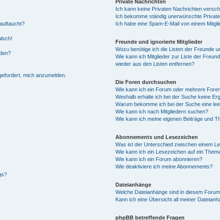
Private Nachrichten
Ich kann keine Privaten Nachrichten versch
Ich bekomme ständig unerwünschte Private
auftaucht?
Ich habe eine Spam-E-Mail von einem Mitgli
alsch!
Freunde und ignorierte Mitglieder
Wozu benötige ich die Listen der Freunde un
rden?
Wie kann ich Mitglieder zur Liste der Freund
wieder aus den Listen entfernen?
fgefordert, mich anzumelden.
Die Foren durchsuchen
Wie kann ich ein Forum oder mehrere For
Weshalb erhalte ich bei der Suche keine Er
Warum bekomme ich bei der Suche eine lee
Wie kann ich nach Mitgliedern suchen?
Wie kann ich meine eigenen Beiträge und T
Abonnements und Lesezeichen
Was ist der Unterschied zwischen einem L
Wie kann ich ein Lesezeichen auf ein Them
Wie kann ich ein Forum abonnieren?
Wie deaktiviere ich meine Abonnements?
gs?
Dateianhänge
Welche Dateianhänge sind in diesem Forum
Kann ich eine Übersicht all meiner Dateian
phpBB betreffende Fragen