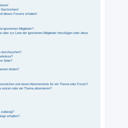
icken!
 Nachrichten!
ed dieses Forums erhalten!
d ignorierten Mitglieder?
e oder zur Liste der ignorierten Mitglieder hinzufügen oder diese
en durchsuchen?
gebnisse?
re Seite?
hemen finden?
esezeichen und einem Abonnements für ein Thema oder Forum?
a setzen oder ein Thema abonnieren?
 zulässig?
hänge erhalten?