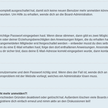
g komplett ausgeschaltet hat, damit sich keine neuen Benutzer mehr anmelden könn
 wurden. Um Hilfe zu erhalten, wende dich an die Board-Administration.
 richtige Passwort eingegeben hast. Wenn diese stimmen, dann gibt es zwei Mögl
tern oder deiner Erziehungsberechtigten den Anweisungen folgen, die du erhalten ha
u angemeldeten Mitglieder erst freigeschaltet werden – entweder musst du dies selbs
. Wenn du eine E-Mail erhalten hast, folge den dort enthaltenen Anweisungen. Ansons
 dir sicher bist, dass deine E-Mail-Adresse korrekt eingegeben wurde, dann kontak
Benutzername und dein Passwort richtig sind. Wenn dies der Fall ist, wende dich a
ionsproblem mit der Website vorliegt, welches ein Administrator lösen muss.
icht mehr anmelden?!
erschieden Gründen deaktiviert oder gelöscht hat. Außerdem löschen viele Boards r
triere dich einfach erneut und nimm aktiv an den Diskussionen teil!