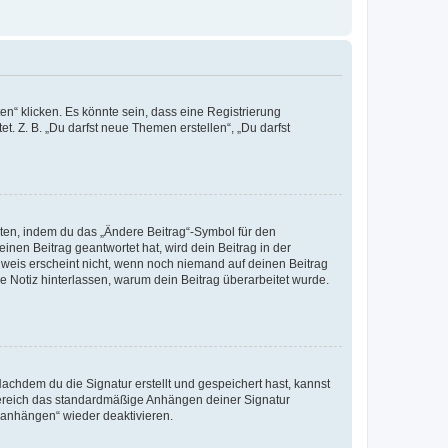
n“ klicken. Es könnte sein, dass eine Registrierung
t. Z. B. „Du darfst neue Themen erstellen“, „Du darfst
iten, indem du das „Ändere Beitrag“-Symbol für den
inen Beitrag geantwortet hat, wird dein Beitrag in der
nweis erscheint nicht, wenn noch niemand auf deinen Beitrag
ne Notiz hinterlassen, warum dein Beitrag überarbeitet wurde.
chdem du die Signatur erstellt und gespeichert hast, kannst
Bereich das standardmäßige Anhängen deiner Signatur
r anhängen“ wieder deaktivieren.