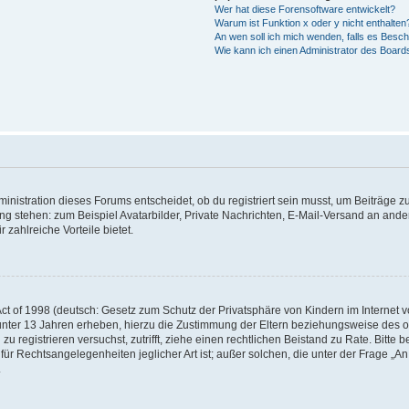
Wer hat diese Forensoftware entwickelt?
Warum ist Funktion x oder y nicht enthalten
An wen soll ich mich wenden, falls es Besc
Wie kann ich einen Administrator des Board
istration dieses Forums entscheidet, ob du registriert sein musst, um Beiträge zu s
ung stehen: zum Beispiel Avatarbilder, Private Nachrichten, E-Mail-Versand an ander
 zahlreiche Vorteile bietet.
t of 1998 (deutsch: Gesetz zum Schutz der Privatsphäre von Kindern im Internet vo
unter 13 Jahren erheben, hierzu die Zustimmung der Eltern beziehungsweise des o
h zu registrieren versuchst, zutrifft, ziehe einen rechtlichen Beistand zu Rate. Bit
für Rechtsangelegenheiten jeglicher Art ist; außer solchen, die unter der Frage „
.