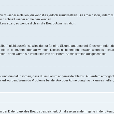
 nicht wieder mitteilen, du kannst es jedoch zurücksetzen. Dies machst du, indem 
 dich schnell wieder anmelden können.
ückzusetzen, so wende dich an die Board-Administration.
en“ nicht auswählst, wirst du nur für eine Sitzung angemeldet. Dies verhindert 
leiben“ beim Anmelden auswählen. Dies ist nicht empfehlenswert, wenn du dich an
 steht, dann wurde sie vermutlich von der Board-Administration ausgeschaltet.
 hat und die dafür sorgen, dass du im Forum angemeldet bleibst. Außerdem ermögli
tiviert wurden. Wenn du Probleme bei der An- oder Abmeldung hast, kann es helfen
n in der Datenbank des Boards gespeichert. Um diese zu ändern, gehe in den „Persö