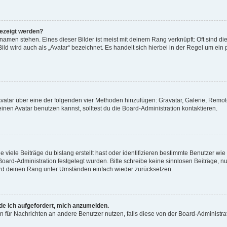
gezeigt werden?
amen stehen. Eines dieser Bilder ist meist mit deinem Rang verknüpft: Oft sind di
ld wird auch als „Avatar“ bezeichnet. Es handelt sich hierbei in der Regel um ein
 Avatar über eine der folgenden vier Methoden hinzufügen: Gravatar, Galerie, Rem
en Avatar benutzen kannst, solltest du die Board-Administration kontaktieren.
viele Beiträge du bislang erstellt hast oder identifizieren bestimmte Benutzer w
 Board-Administration festgelegt wurden. Bitte schreibe keine sinnlosen Beiträge
wird deinen Rang unter Umständen einfach wieder zurücksetzen.
rde ich aufgefordert, mich anzumelden.
ion für Nachrichten an andere Benutzer nutzen, falls diese von der Board-Administ