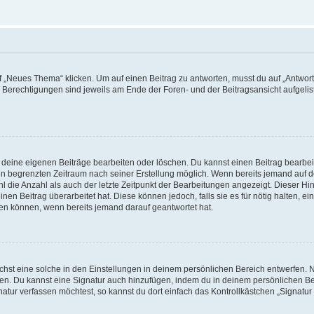
„Neues Thema“ klicken. Um auf einen Beitrag zu antworten, musst du auf „Antworte
e Berechtigungen sind jeweils am Ende der Foren- und der Beitragsansicht aufgeliste
r deine eigenen Beiträge bearbeiten oder löschen. Du kannst einen Beitrag bearbe
inen begrenzten Zeitraum nach seiner Erstellung möglich. Wenn bereits jemand auf de
 die Anzahl als auch der letzte Zeitpunkt der Bearbeitungen angezeigt. Dieser Hi
en Beitrag überarbeitet hat. Diese können jedoch, falls sie es für nötig halten, ei
hen können, wenn bereits jemand darauf geantwortet hat.
st eine solche in den Einstellungen in deinem persönlichen Bereich entwerfen. Na
eren. Du kannst eine Signatur auch hinzufügen, indem du in deinem persönlichen 
atur verfassen möchtest, so kannst du dort einfach das Kontrollkästchen „Signatu