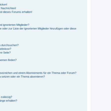
icken!
 Nachrichten!
ed dieses Forums erhalten!
d ignorierten Mitglieder?
e oder zur Liste der ignorierten Mitglieder hinzufügen oder diese
en durchsuchen?
gebnisse?
re Seite?
hemen finden?
esezeichen und einem Abonnements für ein Thema oder Forum?
a setzen oder ein Thema abonnieren?
 zulässig?
hänge erhalten?