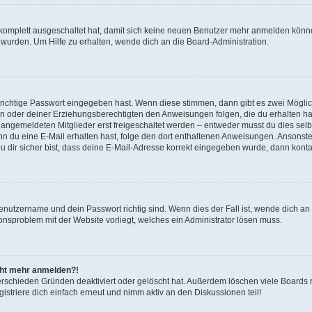
g komplett ausgeschaltet hat, damit sich keine neuen Benutzer mehr anmelden könn
 wurden. Um Hilfe zu erhalten, wende dich an die Board-Administration.
 richtige Passwort eingegeben hast. Wenn diese stimmen, dann gibt es zwei Mögl
tern oder deiner Erziehungsberechtigten den Anweisungen folgen, die du erhalten ha
u angemeldeten Mitglieder erst freigeschaltet werden – entweder musst du dies selbs
. Wenn du eine E-Mail erhalten hast, folge den dort enthaltenen Anweisungen. Ansons
 dir sicher bist, dass deine E-Mail-Adresse korrekt eingegeben wurde, dann kontak
Benutzername und dein Passwort richtig sind. Wenn dies der Fall ist, wende dich a
ionsproblem mit der Website vorliegt, welches ein Administrator lösen muss.
icht mehr anmelden?!
erschieden Gründen deaktiviert oder gelöscht hat. Außerdem löschen viele Boards r
triere dich einfach erneut und nimm aktiv an den Diskussionen teil!