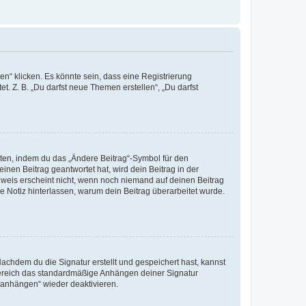
n“ klicken. Es könnte sein, dass eine Registrierung
t. Z. B. „Du darfst neue Themen erstellen“, „Du darfst
iten, indem du das „Ändere Beitrag“-Symbol für den
inen Beitrag geantwortet hat, wird dein Beitrag in der
nweis erscheint nicht, wenn noch niemand auf deinen Beitrag
ne Notiz hinterlassen, warum dein Beitrag überarbeitet wurde.
chdem du die Signatur erstellt und gespeichert hast, kannst
Bereich das standardmäßige Anhängen deiner Signatur
r anhängen“ wieder deaktivieren.