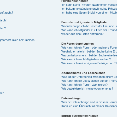
Private Nachrichten
Ich kann keine Privaten Nachrichten versch
Ich bekomme ständig unerwünschte Private
auftaucht?
Ich habe eine Spam-E-Mail von einem Mitgli
alsch!
Freunde und ignorierte Mitglieder
Wozu benötige ich die Listen der Freunde un
rden?
Wie kann ich Mitglieder zur Liste der Freund
wieder aus den Listen entfernen?
fgefordert, mich anzumelden.
Die Foren durchsuchen
Wie kann ich ein Forum oder mehrere For
Weshalb erhalte ich bei der Suche keine Er
Warum bekomme ich bei der Suche eine lee
Wie kann ich nach Mitgliedern suchen?
Wie kann ich meine eigenen Beiträge und T
Abonnements und Lesezeichen
Was ist der Unterschied zwischen einem L
Wie kann ich ein Lesezeichen auf ein Them
Wie kann ich ein Forum abonnieren?
Wie deaktiviere ich meine Abonnements?
gs?
Dateianhänge
Welche Dateianhänge sind in diesem Forum
Kann ich eine Übersicht all meiner Dateian
phpBB betreffende Fragen