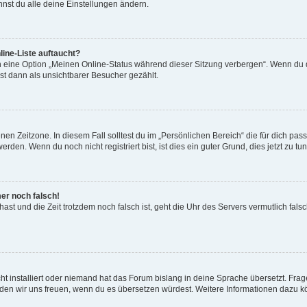
nst du alle deine Einstellungen ändern.
ine-Liste auftaucht?
n eine Option „Meinen Online-Status während dieser Sitzung verbergen“. Wenn du d
st dann als unsichtbarer Besucher gezählt.
en Zeitzone. In diesem Fall solltest du im „Persönlichen Bereich“ die für dich passe
den. Wenn du noch nicht registriert bist, ist dies ein guter Grund, dies jetzt zu tun
mer noch falsch!
t hast und die Zeit trotzdem noch falsch ist, geht die Uhr des Servers vermutlich fal
t installiert oder niemand hat das Forum bislang in deine Sprache übersetzt. Frag
, würden wir uns freuen, wenn du es übersetzen würdest. Weitere Informationen dazu