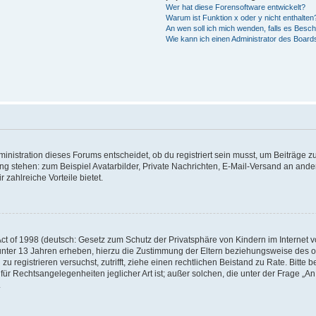
Wer hat diese Forensoftware entwickelt?
Warum ist Funktion x oder y nicht enthalten
An wen soll ich mich wenden, falls es Besc
Wie kann ich einen Administrator des Board
istration dieses Forums entscheidet, ob du registriert sein musst, um Beiträge zu s
ung stehen: zum Beispiel Avatarbilder, Private Nachrichten, E-Mail-Versand an ander
 zahlreiche Vorteile bietet.
t of 1998 (deutsch: Gesetz zum Schutz der Privatsphäre von Kindern im Internet vo
unter 13 Jahren erheben, hierzu die Zustimmung der Eltern beziehungsweise des o
h zu registrieren versuchst, zutrifft, ziehe einen rechtlichen Beistand zu Rate. Bit
für Rechtsangelegenheiten jeglicher Art ist; außer solchen, die unter der Frage „
.