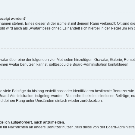
gezeigt werden?
amen stehen. Eines dieser Bilder ist meist mit deinem Rang verknüpft: Oft sind di
ld wird auch als „Avatar“ bezeichnet. Es handelt sich hierbei in der Regel um ein
 Avatar über eine der folgenden vier Methoden hinzufügen: Gravatar, Galerie, Rem
en Avatar benutzen kannst, solltest du die Board-Administration kontaktieren.
viele Beiträge du bislang erstellt hast oder identifizieren bestimmte Benutzer w
 Board-Administration festgelegt wurden. Bitte schreibe keine sinnlosen Beiträge
wird deinen Rang unter Umständen einfach wieder zurücksetzen.
rde ich aufgefordert, mich anzumelden.
ion für Nachrichten an andere Benutzer nutzen, falls diese von der Board-Administ