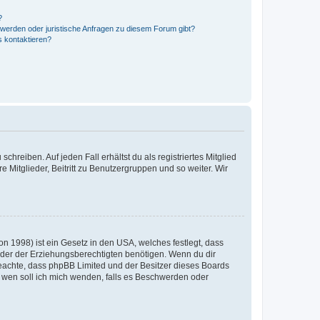
?
hwerden oder juristische Anfragen zu diesem Forum gibt?
s kontaktieren?
chreiben. Auf jeden Fall erhältst du als registriertes Mitglied
e Mitglieder, Beitritt zu Benutzergruppen und so weiter. Wir
n 1998) ist ein Gesetz in den USA, welches festlegt, dass
der der Erziehungsberechtigten benötigen. Wenn du dir
te beachte, dass phpBB Limited und der Besitzer dieses Boards
An wen soll ich mich wenden, falls es Beschwerden oder