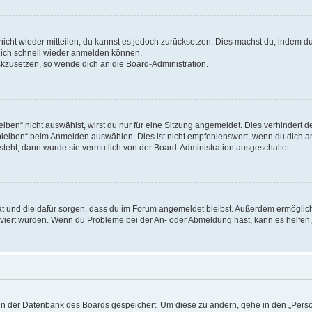
 nicht wieder mitteilen, du kannst es jedoch zurücksetzen. Dies machst du, indem 
 dich schnell wieder anmelden können.
ückzusetzen, so wende dich an die Board-Administration.
en“ nicht auswählst, wirst du nur für eine Sitzung angemeldet. Dies verhindert 
leiben“ beim Anmelden auswählen. Dies ist nicht empfehlenswert, wenn du dich an
 steht, dann wurde sie vermutlich von der Board-Administration ausgeschaltet.
 hat und die dafür sorgen, dass du im Forum angemeldet bleibst. Außerdem ermögli
tiviert wurden. Wenn du Probleme bei der An- oder Abmeldung hast, kann es helfen
n in der Datenbank des Boards gespeichert. Um diese zu ändern, gehe in den „Persö