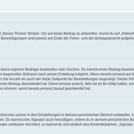
„Neues Thema“ klicken. Um auf einen Beitrag zu antworten, musst du auf „Antworte
e Berechtigungen sind jeweils am Ende der Foren- und der Beitragsansicht aufgeliste
r deine eigenen Beiträge bearbeiten oder löschen. Du kannst einen Beitrag bearbe
inen begrenzten Zeitraum nach seiner Erstellung möglich. Wenn bereits jemand auf de
 die Anzahl als auch der letzte Zeitpunkt der Bearbeitungen angezeigt. Dieser Hi
en Beitrag überarbeitet hat. Diese können jedoch, falls sie es für nötig halten, ei
hen können, wenn bereits jemand darauf geantwortet hat.
st eine solche in den Einstellungen in deinem persönlichen Bereich entwerfen. Na
eren. Du kannst eine Signatur auch hinzufügen, indem du in deinem persönlichen 
atur verfassen möchtest, so kannst du dort einfach das Kontrollkästchen „Signatu