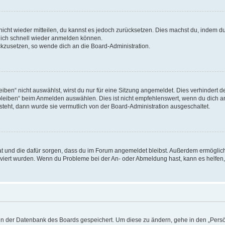
 nicht wieder mitteilen, du kannst es jedoch zurücksetzen. Dies machst du, indem 
 dich schnell wieder anmelden können.
ückzusetzen, so wende dich an die Board-Administration.
en“ nicht auswählst, wirst du nur für eine Sitzung angemeldet. Dies verhindert 
leiben“ beim Anmelden auswählen. Dies ist nicht empfehlenswert, wenn du dich an
 steht, dann wurde sie vermutlich von der Board-Administration ausgeschaltet.
 hat und die dafür sorgen, dass du im Forum angemeldet bleibst. Außerdem ermögli
tiviert wurden. Wenn du Probleme bei der An- oder Abmeldung hast, kann es helfen
n in der Datenbank des Boards gespeichert. Um diese zu ändern, gehe in den „Persö