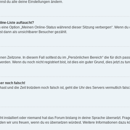
nst du alle deine Einstellungen ändern.
ine-Liste auftaucht?
n eine Option „Meinen Online-Status während dieser Sitzung verbergen“. Wenn du d
st dann als unsichtbarer Besucher gezählt.
en Zeitzone. In diesem Fall solltest du im „Persönlichen Bereich“ die für dich passe
den. Wenn du noch nicht registriert bist, ist dies ein guter Grund, dies jetzt zu tun
mer noch falsch!
t hast und die Zeit trotzdem noch falsch ist, geht die Uhr des Servers vermutlich fal
t installiert oder niemand hat das Forum bislang in deine Sprache übersetzt. Frag
, würden wir uns freuen, wenn du es übersetzen würdest. Weitere Informationen dazu