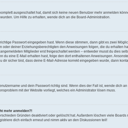
g komplett ausgeschaltet hat, damit sich keine neuen Benutzer mehr anmelden könn
 wurden. Um Hilfe zu erhalten, wende dich an die Board-Administration.
 richtige Passwort eingegeben hast. Wenn diese stimmen, dann gibt es zwei Mögl
tern oder deiner Erziehungsberechtigten den Anweisungen folgen, die du erhalten ha
u angemeldeten Mitglieder erst freigeschaltet werden – entweder musst du dies selbs
. Wenn du eine E-Mail erhalten hast, folge den dort enthaltenen Anweisungen. Ansons
 dir sicher bist, dass deine E-Mail-Adresse korrekt eingegeben wurde, dann kontak
Benutzername und dein Passwort richtig sind. Wenn dies der Fall ist, wende dich a
ionsproblem mit der Website vorliegt, welches ein Administrator lösen muss.
icht mehr anmelden?!
erschieden Gründen deaktiviert oder gelöscht hat. Außerdem löschen viele Boards r
triere dich einfach erneut und nimm aktiv an den Diskussionen teil!