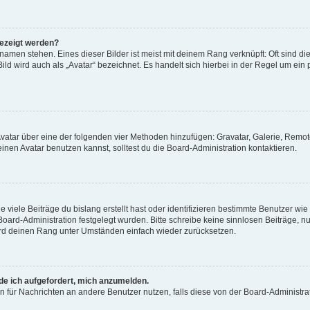
gezeigt werden?
amen stehen. Eines dieser Bilder ist meist mit deinem Rang verknüpft: Oft sind di
ld wird auch als „Avatar“ bezeichnet. Es handelt sich hierbei in der Regel um ein
 Avatar über eine der folgenden vier Methoden hinzufügen: Gravatar, Galerie, Rem
en Avatar benutzen kannst, solltest du die Board-Administration kontaktieren.
viele Beiträge du bislang erstellt hast oder identifizieren bestimmte Benutzer w
 Board-Administration festgelegt wurden. Bitte schreibe keine sinnlosen Beiträge
wird deinen Rang unter Umständen einfach wieder zurücksetzen.
rde ich aufgefordert, mich anzumelden.
ion für Nachrichten an andere Benutzer nutzen, falls diese von der Board-Administ