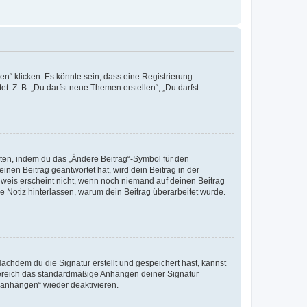
n“ klicken. Es könnte sein, dass eine Registrierung
t. Z. B. „Du darfst neue Themen erstellen“, „Du darfst
iten, indem du das „Ändere Beitrag“-Symbol für den
inen Beitrag geantwortet hat, wird dein Beitrag in der
nweis erscheint nicht, wenn noch niemand auf deinen Beitrag
ne Notiz hinterlassen, warum dein Beitrag überarbeitet wurde.
chdem du die Signatur erstellt und gespeichert hast, kannst
Bereich das standardmäßige Anhängen deiner Signatur
r anhängen“ wieder deaktivieren.