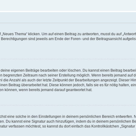
„Neues Thema“ klicken. Um auf einen Beitrag zu antworten, musst du auf „Antworte
e Berechtigungen sind jeweils am Ende der Foren- und der Beitragsansicht aufgeliste
r deine eigenen Beiträge bearbeiten oder löschen. Du kannst einen Beitrag bearbe
inen begrenzten Zeitraum nach seiner Erstellung möglich. Wenn bereits jemand auf de
 die Anzahl als auch der letzte Zeitpunkt der Bearbeitungen angezeigt. Dieser Hi
en Beitrag überarbeitet hat. Diese können jedoch, falls sie es für nötig halten, ei
hen können, wenn bereits jemand darauf geantwortet hat.
st eine solche in den Einstellungen in deinem persönlichen Bereich entwerfen. Na
eren. Du kannst eine Signatur auch hinzufügen, indem du in deinem persönlichen 
atur verfassen möchtest, so kannst du dort einfach das Kontrollkästchen „Signatu