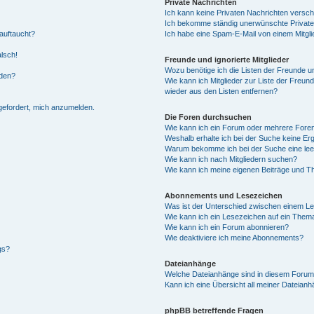
Private Nachrichten
Ich kann keine Privaten Nachrichten versch
Ich bekomme ständig unerwünschte Private
auftaucht?
Ich habe eine Spam-E-Mail von einem Mitgli
alsch!
Freunde und ignorierte Mitglieder
Wozu benötige ich die Listen der Freunde un
rden?
Wie kann ich Mitglieder zur Liste der Freund
wieder aus den Listen entfernen?
fgefordert, mich anzumelden.
Die Foren durchsuchen
Wie kann ich ein Forum oder mehrere For
Weshalb erhalte ich bei der Suche keine Er
Warum bekomme ich bei der Suche eine lee
Wie kann ich nach Mitgliedern suchen?
Wie kann ich meine eigenen Beiträge und T
Abonnements und Lesezeichen
Was ist der Unterschied zwischen einem L
Wie kann ich ein Lesezeichen auf ein Them
Wie kann ich ein Forum abonnieren?
Wie deaktiviere ich meine Abonnements?
gs?
Dateianhänge
Welche Dateianhänge sind in diesem Forum
Kann ich eine Übersicht all meiner Dateian
phpBB betreffende Fragen