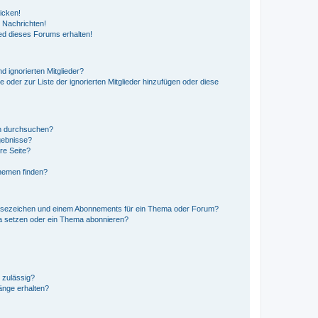
icken!
 Nachrichten!
ed dieses Forums erhalten!
d ignorierten Mitglieder?
e oder zur Liste der ignorierten Mitglieder hinzufügen oder diese
en durchsuchen?
gebnisse?
re Seite?
hemen finden?
esezeichen und einem Abonnements für ein Thema oder Forum?
a setzen oder ein Thema abonnieren?
 zulässig?
hänge erhalten?