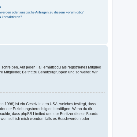
?
hwerden oder juristische Anfragen zu diesem Forum gibt?
s kontaktieren?
chreiben. Auf jeden Fall erhältst du als registriertes Mitglied
e Mitglieder, Beitritt zu Benutzergruppen und so weiter. Wir
n 1998) ist ein Gesetz in den USA, welches festlegt, dass
der der Erziehungsberechtigten benötigen. Wenn du dir
te beachte, dass phpBB Limited und der Besitzer dieses Boards
An wen soll ich mich wenden, falls es Beschwerden oder