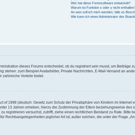
Wer hat diese Forensoftware entwickelt?
Warum ist Funktion x oder y nicht enthalten
An wen soll ich mich wenden, falls es Besc
Wie kann ich einen Administrator des Board
istration dieses Forums entscheidet, ob du registriert sein musst, um Beiträge zu s
ung stehen: zum Beispiel Avatarbilder, Private Nachrichten, E-Mail-Versand an ander
 zahlreiche Vorteile bietet.
t of 1998 (deutsch: Gesetz zum Schutz der Privatsphäre von Kindern im Internet vo
unter 13 Jahren erheben, hierzu die Zustimmung der Eltern beziehungsweise des o
h zu registrieren versuchst, zutrifft, ziehe einen rechtlichen Beistand zu Rate. Bit
für Rechtsangelegenheiten jeglicher Art ist; außer solchen, die unter der Frage „
.