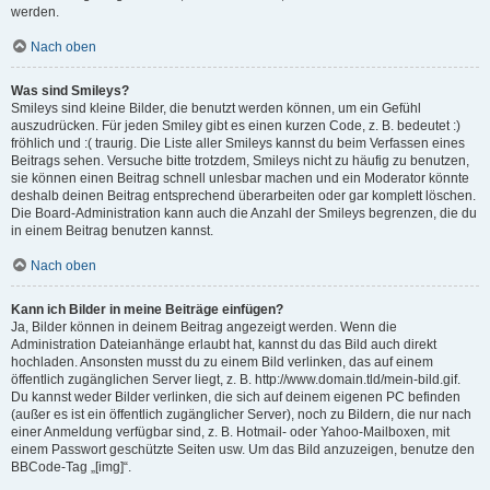
werden.
Nach oben
Was sind Smileys?
Smileys sind kleine Bilder, die benutzt werden können, um ein Gefühl
auszudrücken. Für jeden Smiley gibt es einen kurzen Code, z. B. bedeutet :)
fröhlich und :( traurig. Die Liste aller Smileys kannst du beim Verfassen eines
Beitrags sehen. Versuche bitte trotzdem, Smileys nicht zu häufig zu benutzen,
sie können einen Beitrag schnell unlesbar machen und ein Moderator könnte
deshalb deinen Beitrag entsprechend überarbeiten oder gar komplett löschen.
Die Board-Administration kann auch die Anzahl der Smileys begrenzen, die du
in einem Beitrag benutzen kannst.
Nach oben
Kann ich Bilder in meine Beiträge einfügen?
Ja, Bilder können in deinem Beitrag angezeigt werden. Wenn die
Administration Dateianhänge erlaubt hat, kannst du das Bild auch direkt
hochladen. Ansonsten musst du zu einem Bild verlinken, das auf einem
öffentlich zugänglichen Server liegt, z. B. http://www.domain.tld/mein-bild.gif.
Du kannst weder Bilder verlinken, die sich auf deinem eigenen PC befinden
(außer es ist ein öffentlich zugänglicher Server), noch zu Bildern, die nur nach
einer Anmeldung verfügbar sind, z. B. Hotmail- oder Yahoo-Mailboxen, mit
einem Passwort geschützte Seiten usw. Um das Bild anzuzeigen, benutze den
BBCode-Tag „[img]“.