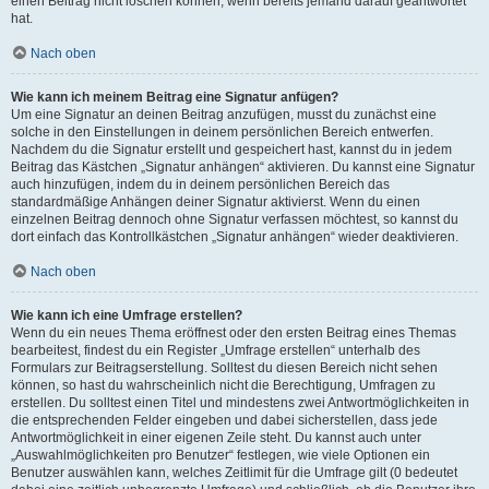
einen Beitrag nicht löschen können, wenn bereits jemand darauf geantwortet
hat.
Nach oben
Wie kann ich meinem Beitrag eine Signatur anfügen?
Um eine Signatur an deinen Beitrag anzufügen, musst du zunächst eine
solche in den Einstellungen in deinem persönlichen Bereich entwerfen.
Nachdem du die Signatur erstellt und gespeichert hast, kannst du in jedem
Beitrag das Kästchen „Signatur anhängen“ aktivieren. Du kannst eine Signatur
auch hinzufügen, indem du in deinem persönlichen Bereich das
standardmäßige Anhängen deiner Signatur aktivierst. Wenn du einen
einzelnen Beitrag dennoch ohne Signatur verfassen möchtest, so kannst du
dort einfach das Kontrollkästchen „Signatur anhängen“ wieder deaktivieren.
Nach oben
Wie kann ich eine Umfrage erstellen?
Wenn du ein neues Thema eröffnest oder den ersten Beitrag eines Themas
bearbeitest, findest du ein Register „Umfrage erstellen“ unterhalb des
Formulars zur Beitragserstellung. Solltest du diesen Bereich nicht sehen
können, so hast du wahrscheinlich nicht die Berechtigung, Umfragen zu
erstellen. Du solltest einen Titel und mindestens zwei Antwortmöglichkeiten in
die entsprechenden Felder eingeben und dabei sicherstellen, dass jede
Antwortmöglichkeit in einer eigenen Zeile steht. Du kannst auch unter
„Auswahlmöglichkeiten pro Benutzer“ festlegen, wie viele Optionen ein
Benutzer auswählen kann, welches Zeitlimit für die Umfrage gilt (0 bedeutet