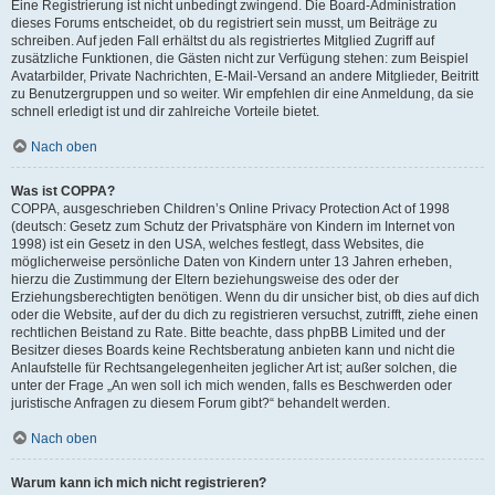
Eine Registrierung ist nicht unbedingt zwingend. Die Board-Administration
dieses Forums entscheidet, ob du registriert sein musst, um Beiträge zu
schreiben. Auf jeden Fall erhältst du als registriertes Mitglied Zugriff auf
zusätzliche Funktionen, die Gästen nicht zur Verfügung stehen: zum Beispiel
Avatarbilder, Private Nachrichten, E-Mail-Versand an andere Mitglieder, Beitritt
zu Benutzergruppen und so weiter. Wir empfehlen dir eine Anmeldung, da sie
schnell erledigt ist und dir zahlreiche Vorteile bietet.
Nach oben
Was ist COPPA?
COPPA, ausgeschrieben Children’s Online Privacy Protection Act of 1998
(deutsch: Gesetz zum Schutz der Privatsphäre von Kindern im Internet von
1998) ist ein Gesetz in den USA, welches festlegt, dass Websites, die
möglicherweise persönliche Daten von Kindern unter 13 Jahren erheben,
hierzu die Zustimmung der Eltern beziehungsweise des oder der
Erziehungsberechtigten benötigen. Wenn du dir unsicher bist, ob dies auf dich
oder die Website, auf der du dich zu registrieren versuchst, zutrifft, ziehe einen
rechtlichen Beistand zu Rate. Bitte beachte, dass phpBB Limited und der
Besitzer dieses Boards keine Rechtsberatung anbieten kann und nicht die
Anlaufstelle für Rechtsangelegenheiten jeglicher Art ist; außer solchen, die
unter der Frage „An wen soll ich mich wenden, falls es Beschwerden oder
juristische Anfragen zu diesem Forum gibt?“ behandelt werden.
Nach oben
Warum kann ich mich nicht registrieren?