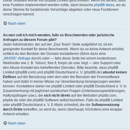
Diese Software wurde von phpBB Limited geschrieben. Wenn du denkst, dass
eine Funktion implementiert werden sollte, dann besuche
phpBB Ideas
, wo du
deine Stimme für bestehende Vorschläge abgeben oder neue Funktionen
vorschlagen kannst.
Nach oben
An wen soll ich mich wenden, falls es Beschwerden oder juristische
Anfragen zu diesem Forum gibt?
Jeder Administrator, der auf der „Das Team“-Seite aufgeführt ist, ist ein
geeigneter Kontakt für deine Beschwerde. Wenn du so keine Antwort erhältst,
solltest du den Besitzer der Domain kontaktieren (führe dazu eine
„WHOIS“-Abfrage
durch) oder — falls diese Seite bei einem kostenlosen
Webhoster wie z. B. Yahoo!, free.fr, funpic.de usw. liegt — den Support oder
den Abuse-Kontakt des betreffenden Dienstes. Bitte beachte, dass phpBB
Limited (phpBB.com) und phpBB Deutschland e. V. (phpBB.de)
absolut keinen
Einfluss
auf die Benutzung oder den oder die Benutzer der Forensoftware
haben und dafür in keiner Weise zur Verantwortung herangezogen werden
können. Kontaktiere daher nie phpBB Limited oder phpBB Deutschland e. V. in
Zusammenhang mit jeglichen juristischen Fragen (Unterlassungserklärungen,
Haftungsfragen usw.), die
sich nicht direkt
auf die Websiten phpbb.com,
phpbb.de oder die phpBB-Software selbst beziehen. Falls du phpBB Limited
oder phpBB Deutschland e. V. E-Mails schreibst, die die
Softwarenutzung
durch Dritte
betreffen, so wirst du, wenn überhaupt, höchstens eine knappe
Antwort erhalten.
Nach oben