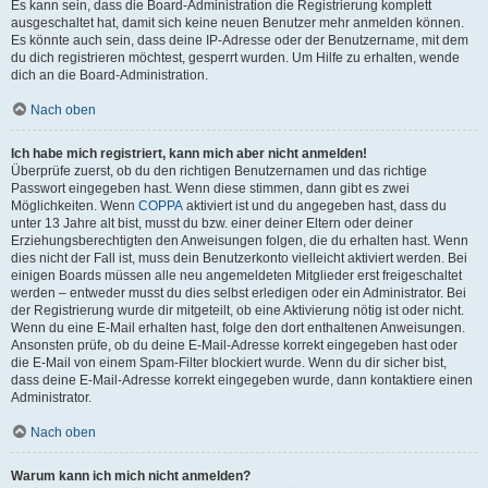
Es kann sein, dass die Board-Administration die Registrierung komplett
ausgeschaltet hat, damit sich keine neuen Benutzer mehr anmelden können.
Es könnte auch sein, dass deine IP-Adresse oder der Benutzername, mit dem
du dich registrieren möchtest, gesperrt wurden. Um Hilfe zu erhalten, wende
dich an die Board-Administration.
Nach oben
Ich habe mich registriert, kann mich aber nicht anmelden!
Überprüfe zuerst, ob du den richtigen Benutzernamen und das richtige
Passwort eingegeben hast. Wenn diese stimmen, dann gibt es zwei
Möglichkeiten. Wenn
COPPA
aktiviert ist und du angegeben hast, dass du
unter 13 Jahre alt bist, musst du bzw. einer deiner Eltern oder deiner
Erziehungsberechtigten den Anweisungen folgen, die du erhalten hast. Wenn
dies nicht der Fall ist, muss dein Benutzerkonto vielleicht aktiviert werden. Bei
einigen Boards müssen alle neu angemeldeten Mitglieder erst freigeschaltet
werden – entweder musst du dies selbst erledigen oder ein Administrator. Bei
der Registrierung wurde dir mitgeteilt, ob eine Aktivierung nötig ist oder nicht.
Wenn du eine E-Mail erhalten hast, folge den dort enthaltenen Anweisungen.
Ansonsten prüfe, ob du deine E-Mail-Adresse korrekt eingegeben hast oder
die E-Mail von einem Spam-Filter blockiert wurde. Wenn du dir sicher bist,
dass deine E-Mail-Adresse korrekt eingegeben wurde, dann kontaktiere einen
Administrator.
Nach oben
Warum kann ich mich nicht anmelden?