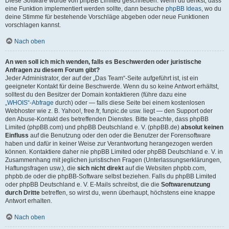
Diese Software wurde von phpBB Limited geschrieben. Wenn du denkst, dass
eine Funktion implementiert werden sollte, dann besuche
phpBB Ideas
, wo du
deine Stimme für bestehende Vorschläge abgeben oder neue Funktionen
vorschlagen kannst.
Nach oben
An wen soll ich mich wenden, falls es Beschwerden oder juristische
Anfragen zu diesem Forum gibt?
Jeder Administrator, der auf der „Das Team“-Seite aufgeführt ist, ist ein
geeigneter Kontakt für deine Beschwerde. Wenn du so keine Antwort erhältst,
solltest du den Besitzer der Domain kontaktieren (führe dazu eine
„WHOIS“-Abfrage
durch) oder — falls diese Seite bei einem kostenlosen
Webhoster wie z. B. Yahoo!, free.fr, funpic.de usw. liegt — den Support oder
den Abuse-Kontakt des betreffenden Dienstes. Bitte beachte, dass phpBB
Limited (phpBB.com) und phpBB Deutschland e. V. (phpBB.de)
absolut keinen
Einfluss
auf die Benutzung oder den oder die Benutzer der Forensoftware
haben und dafür in keiner Weise zur Verantwortung herangezogen werden
können. Kontaktiere daher nie phpBB Limited oder phpBB Deutschland e. V. in
Zusammenhang mit jeglichen juristischen Fragen (Unterlassungserklärungen,
Haftungsfragen usw.), die
sich nicht direkt
auf die Websiten phpbb.com,
phpbb.de oder die phpBB-Software selbst beziehen. Falls du phpBB Limited
oder phpBB Deutschland e. V. E-Mails schreibst, die die
Softwarenutzung
durch Dritte
betreffen, so wirst du, wenn überhaupt, höchstens eine knappe
Antwort erhalten.
Nach oben