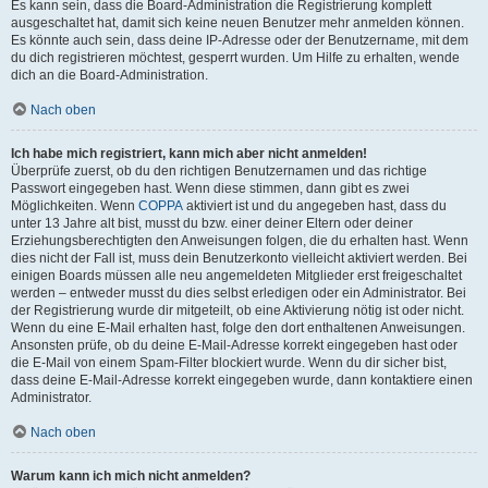
Es kann sein, dass die Board-Administration die Registrierung komplett
ausgeschaltet hat, damit sich keine neuen Benutzer mehr anmelden können.
Es könnte auch sein, dass deine IP-Adresse oder der Benutzername, mit dem
du dich registrieren möchtest, gesperrt wurden. Um Hilfe zu erhalten, wende
dich an die Board-Administration.
Nach oben
Ich habe mich registriert, kann mich aber nicht anmelden!
Überprüfe zuerst, ob du den richtigen Benutzernamen und das richtige
Passwort eingegeben hast. Wenn diese stimmen, dann gibt es zwei
Möglichkeiten. Wenn
COPPA
aktiviert ist und du angegeben hast, dass du
unter 13 Jahre alt bist, musst du bzw. einer deiner Eltern oder deiner
Erziehungsberechtigten den Anweisungen folgen, die du erhalten hast. Wenn
dies nicht der Fall ist, muss dein Benutzerkonto vielleicht aktiviert werden. Bei
einigen Boards müssen alle neu angemeldeten Mitglieder erst freigeschaltet
werden – entweder musst du dies selbst erledigen oder ein Administrator. Bei
der Registrierung wurde dir mitgeteilt, ob eine Aktivierung nötig ist oder nicht.
Wenn du eine E-Mail erhalten hast, folge den dort enthaltenen Anweisungen.
Ansonsten prüfe, ob du deine E-Mail-Adresse korrekt eingegeben hast oder
die E-Mail von einem Spam-Filter blockiert wurde. Wenn du dir sicher bist,
dass deine E-Mail-Adresse korrekt eingegeben wurde, dann kontaktiere einen
Administrator.
Nach oben
Warum kann ich mich nicht anmelden?