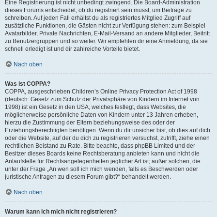
Eine Registrierung ist nicht unbedingt zwingend. Die Board-Administration
dieses Forums entscheidet, ob du registriert sein musst, um Beiträge zu
schreiben. Auf jeden Fall erhältst du als registriertes Mitglied Zugriff auf
zusätzliche Funktionen, die Gästen nicht zur Verfügung stehen: zum Beispiel
Avatarbilder, Private Nachrichten, E-Mail-Versand an andere Mitglieder, Beitritt
zu Benutzergruppen und so weiter. Wir empfehlen dir eine Anmeldung, da sie
schnell erledigt ist und dir zahlreiche Vorteile bietet.
Nach oben
Was ist COPPA?
COPPA, ausgeschrieben Children’s Online Privacy Protection Act of 1998
(deutsch: Gesetz zum Schutz der Privatsphäre von Kindern im Internet von
1998) ist ein Gesetz in den USA, welches festlegt, dass Websites, die
möglicherweise persönliche Daten von Kindern unter 13 Jahren erheben,
hierzu die Zustimmung der Eltern beziehungsweise des oder der
Erziehungsberechtigten benötigen. Wenn du dir unsicher bist, ob dies auf dich
oder die Website, auf der du dich zu registrieren versuchst, zutrifft, ziehe einen
rechtlichen Beistand zu Rate. Bitte beachte, dass phpBB Limited und der
Besitzer dieses Boards keine Rechtsberatung anbieten kann und nicht die
Anlaufstelle für Rechtsangelegenheiten jeglicher Art ist; außer solchen, die
unter der Frage „An wen soll ich mich wenden, falls es Beschwerden oder
juristische Anfragen zu diesem Forum gibt?“ behandelt werden.
Nach oben
Warum kann ich mich nicht registrieren?