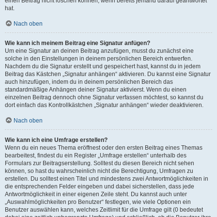
einen Beitrag nicht löschen können, wenn bereits jemand darauf geantwortet
hat.
Nach oben
Wie kann ich meinem Beitrag eine Signatur anfügen?
Um eine Signatur an deinen Beitrag anzufügen, musst du zunächst eine
solche in den Einstellungen in deinem persönlichen Bereich entwerfen.
Nachdem du die Signatur erstellt und gespeichert hast, kannst du in jedem
Beitrag das Kästchen „Signatur anhängen“ aktivieren. Du kannst eine Signatur
auch hinzufügen, indem du in deinem persönlichen Bereich das
standardmäßige Anhängen deiner Signatur aktivierst. Wenn du einen
einzelnen Beitrag dennoch ohne Signatur verfassen möchtest, so kannst du
dort einfach das Kontrollkästchen „Signatur anhängen“ wieder deaktivieren.
Nach oben
Wie kann ich eine Umfrage erstellen?
Wenn du ein neues Thema eröffnest oder den ersten Beitrag eines Themas
bearbeitest, findest du ein Register „Umfrage erstellen“ unterhalb des
Formulars zur Beitragserstellung. Solltest du diesen Bereich nicht sehen
können, so hast du wahrscheinlich nicht die Berechtigung, Umfragen zu
erstellen. Du solltest einen Titel und mindestens zwei Antwortmöglichkeiten in
die entsprechenden Felder eingeben und dabei sicherstellen, dass jede
Antwortmöglichkeit in einer eigenen Zeile steht. Du kannst auch unter
„Auswahlmöglichkeiten pro Benutzer“ festlegen, wie viele Optionen ein
Benutzer auswählen kann, welches Zeitlimit für die Umfrage gilt (0 bedeutet