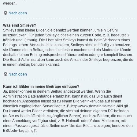
werden.
Nach oben
Was sind Smileys?
Smileys sind kleine Bilder, die benutzt werden können, um ein Gefühl
auszudrücken. Für jeden Smiley gibt es einen kurzen Code, z. B. bedeutet :)
fröhlich und :( traurig. Die Liste aller Smileys kannst du beim Verfassen eines
Beitrags sehen. Versuche bitte trotzdem, Smileys nicht zu häufig zu benutzen,
sie können einen Beitrag schnell unlesbar machen und ein Moderator könnte
deshalb deinen Beitrag entsprechend überarbeiten oder gar komplett löschen.
Die Board-Administration kann auch die Anzahl der Smileys begrenzen, die du
in einem Beitrag benutzen kannst.
Nach oben
Kann ich Bilder in meine Beiträge einfügen?
Ja, Bilder können in deinem Beitrag angezeigt werden. Wenn die
Administration Dateianhänge erlaubt hat, kannst du das Bild auch direkt
hochladen. Ansonsten musst du zu einem Bild verlinken, das auf einem
öffentlich zugänglichen Server liegt, z. B. http://www.domain.tld/mein-bild.gif.
Du kannst weder Bilder verlinken, die sich auf deinem eigenen PC befinden
(außer es ist ein öffentlich zugänglicher Server), noch zu Bildern, die nur nach
einer Anmeldung verfügbar sind, z. B. Hotmail- oder Yahoo-Mailboxen, mit
einem Passwort geschützte Seiten usw. Um das Bild anzuzeigen, benutze den
BBCode-Tag „[img]“.