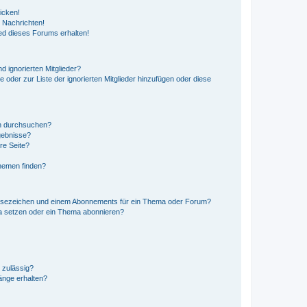
icken!
 Nachrichten!
ed dieses Forums erhalten!
d ignorierten Mitglieder?
e oder zur Liste der ignorierten Mitglieder hinzufügen oder diese
en durchsuchen?
gebnisse?
re Seite?
hemen finden?
esezeichen und einem Abonnements für ein Thema oder Forum?
a setzen oder ein Thema abonnieren?
 zulässig?
hänge erhalten?