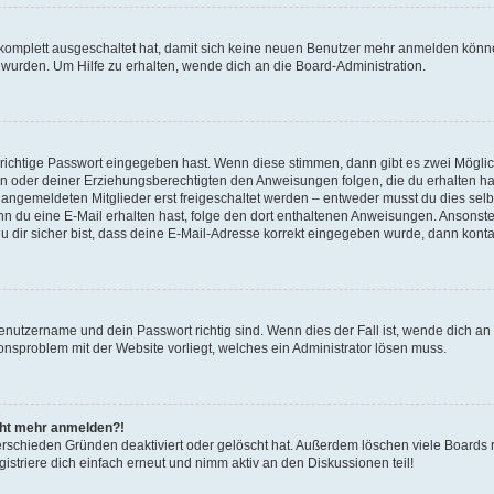
g komplett ausgeschaltet hat, damit sich keine neuen Benutzer mehr anmelden könn
 wurden. Um Hilfe zu erhalten, wende dich an die Board-Administration.
 richtige Passwort eingegeben hast. Wenn diese stimmen, dann gibt es zwei Mögl
tern oder deiner Erziehungsberechtigten den Anweisungen folgen, die du erhalten ha
u angemeldeten Mitglieder erst freigeschaltet werden – entweder musst du dies selbs
. Wenn du eine E-Mail erhalten hast, folge den dort enthaltenen Anweisungen. Ansons
 dir sicher bist, dass deine E-Mail-Adresse korrekt eingegeben wurde, dann kontak
Benutzername und dein Passwort richtig sind. Wenn dies der Fall ist, wende dich a
ionsproblem mit der Website vorliegt, welches ein Administrator lösen muss.
icht mehr anmelden?!
erschieden Gründen deaktiviert oder gelöscht hat. Außerdem löschen viele Boards r
triere dich einfach erneut und nimm aktiv an den Diskussionen teil!