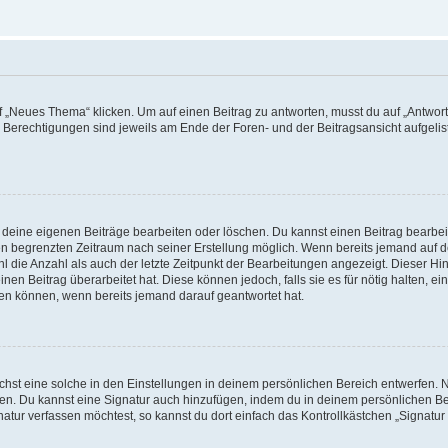
„Neues Thema“ klicken. Um auf einen Beitrag zu antworten, musst du auf „Antworte
e Berechtigungen sind jeweils am Ende der Foren- und der Beitragsansicht aufgeliste
r deine eigenen Beiträge bearbeiten oder löschen. Du kannst einen Beitrag bearbe
inen begrenzten Zeitraum nach seiner Erstellung möglich. Wenn bereits jemand auf de
 die Anzahl als auch der letzte Zeitpunkt der Bearbeitungen angezeigt. Dieser Hi
en Beitrag überarbeitet hat. Diese können jedoch, falls sie es für nötig halten, ei
hen können, wenn bereits jemand darauf geantwortet hat.
st eine solche in den Einstellungen in deinem persönlichen Bereich entwerfen. Na
eren. Du kannst eine Signatur auch hinzufügen, indem du in deinem persönlichen 
atur verfassen möchtest, so kannst du dort einfach das Kontrollkästchen „Signatu