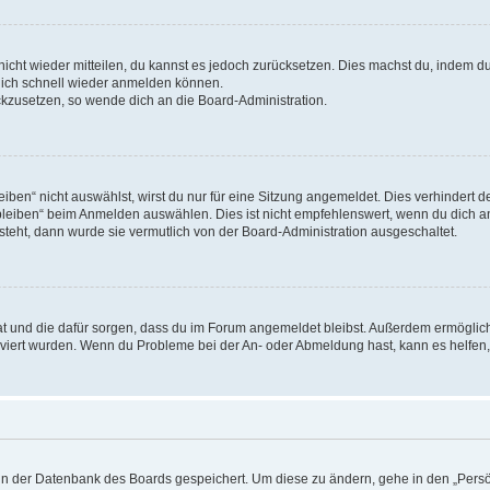
 nicht wieder mitteilen, du kannst es jedoch zurücksetzen. Dies machst du, indem 
 dich schnell wieder anmelden können.
ückzusetzen, so wende dich an die Board-Administration.
en“ nicht auswählst, wirst du nur für eine Sitzung angemeldet. Dies verhindert 
leiben“ beim Anmelden auswählen. Dies ist nicht empfehlenswert, wenn du dich an
 steht, dann wurde sie vermutlich von der Board-Administration ausgeschaltet.
 hat und die dafür sorgen, dass du im Forum angemeldet bleibst. Außerdem ermögli
tiviert wurden. Wenn du Probleme bei der An- oder Abmeldung hast, kann es helfen
n in der Datenbank des Boards gespeichert. Um diese zu ändern, gehe in den „Persö