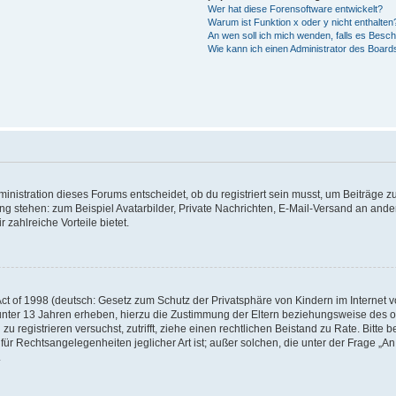
Wer hat diese Forensoftware entwickelt?
Warum ist Funktion x oder y nicht enthalten
An wen soll ich mich wenden, falls es Besc
Wie kann ich einen Administrator des Board
istration dieses Forums entscheidet, ob du registriert sein musst, um Beiträge zu s
ung stehen: zum Beispiel Avatarbilder, Private Nachrichten, E-Mail-Versand an ander
 zahlreiche Vorteile bietet.
t of 1998 (deutsch: Gesetz zum Schutz der Privatsphäre von Kindern im Internet vo
unter 13 Jahren erheben, hierzu die Zustimmung der Eltern beziehungsweise des o
h zu registrieren versuchst, zutrifft, ziehe einen rechtlichen Beistand zu Rate. Bit
für Rechtsangelegenheiten jeglicher Art ist; außer solchen, die unter der Frage „
.