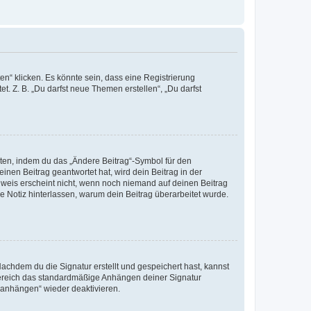
n“ klicken. Es könnte sein, dass eine Registrierung
t. Z. B. „Du darfst neue Themen erstellen“, „Du darfst
iten, indem du das „Ändere Beitrag“-Symbol für den
inen Beitrag geantwortet hat, wird dein Beitrag in der
nweis erscheint nicht, wenn noch niemand auf deinen Beitrag
ne Notiz hinterlassen, warum dein Beitrag überarbeitet wurde.
chdem du die Signatur erstellt und gespeichert hast, kannst
Bereich das standardmäßige Anhängen deiner Signatur
r anhängen“ wieder deaktivieren.