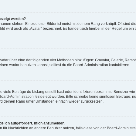
gezeigt werden?
amen stehen. Eines dieser Bilder ist meist mit deinem Rang verknüpft: Oft sind di
ld wird auch als „Avatar“ bezeichnet. Es handelt sich hierbei in der Regel um ein
 Avatar über eine der folgenden vier Methoden hinzufügen: Gravatar, Galerie, Rem
en Avatar benutzen kannst, solltest du die Board-Administration kontaktieren.
viele Beiträge du bislang erstellt hast oder identifizieren bestimmte Benutzer w
 Board-Administration festgelegt wurden. Bitte schreibe keine sinnlosen Beiträge
wird deinen Rang unter Umständen einfach wieder zurücksetzen.
rde ich aufgefordert, mich anzumelden.
ion für Nachrichten an andere Benutzer nutzen, falls diese von der Board-Administ