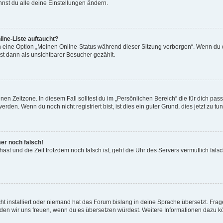
nst du alle deine Einstellungen ändern.
ine-Liste auftaucht?
n eine Option „Meinen Online-Status während dieser Sitzung verbergen“. Wenn du d
st dann als unsichtbarer Besucher gezählt.
en Zeitzone. In diesem Fall solltest du im „Persönlichen Bereich“ die für dich passe
den. Wenn du noch nicht registriert bist, ist dies ein guter Grund, dies jetzt zu tun
mer noch falsch!
t hast und die Zeit trotzdem noch falsch ist, geht die Uhr des Servers vermutlich fal
t installiert oder niemand hat das Forum bislang in deine Sprache übersetzt. Frag
, würden wir uns freuen, wenn du es übersetzen würdest. Weitere Informationen dazu