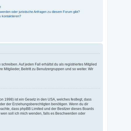
?
hwerden oder juristische Anfragen zu diesem Forum gibt?
s kontaktieren?
chreiben. Auf jeden Fall erhältst du als registriertes Mitglied
e Mitglieder, Beitritt zu Benutzergruppen und so weiter. Wir
n 1998) ist ein Gesetz in den USA, welches festlegt, dass
der der Erziehungsberechtigten benötigen. Wenn du dir
te beachte, dass phpBB Limited und der Besitzer dieses Boards
An wen soll ich mich wenden, falls es Beschwerden oder