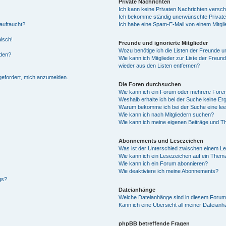
Private Nachrichten
Ich kann keine Privaten Nachrichten versch
Ich bekomme ständig unerwünschte Private
auftaucht?
Ich habe eine Spam-E-Mail von einem Mitgli
alsch!
Freunde und ignorierte Mitglieder
Wozu benötige ich die Listen der Freunde un
rden?
Wie kann ich Mitglieder zur Liste der Freund
wieder aus den Listen entfernen?
fgefordert, mich anzumelden.
Die Foren durchsuchen
Wie kann ich ein Forum oder mehrere For
Weshalb erhalte ich bei der Suche keine Er
Warum bekomme ich bei der Suche eine lee
Wie kann ich nach Mitgliedern suchen?
Wie kann ich meine eigenen Beiträge und T
Abonnements und Lesezeichen
Was ist der Unterschied zwischen einem L
Wie kann ich ein Lesezeichen auf ein Them
Wie kann ich ein Forum abonnieren?
Wie deaktiviere ich meine Abonnements?
gs?
Dateianhänge
Welche Dateianhänge sind in diesem Forum
Kann ich eine Übersicht all meiner Dateian
phpBB betreffende Fragen