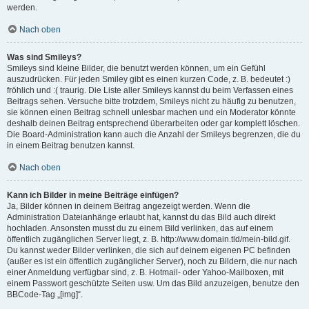
werden.
Nach oben
Was sind Smileys?
Smileys sind kleine Bilder, die benutzt werden können, um ein Gefühl
auszudrücken. Für jeden Smiley gibt es einen kurzen Code, z. B. bedeutet :)
fröhlich und :( traurig. Die Liste aller Smileys kannst du beim Verfassen eines
Beitrags sehen. Versuche bitte trotzdem, Smileys nicht zu häufig zu benutzen,
sie können einen Beitrag schnell unlesbar machen und ein Moderator könnte
deshalb deinen Beitrag entsprechend überarbeiten oder gar komplett löschen.
Die Board-Administration kann auch die Anzahl der Smileys begrenzen, die du
in einem Beitrag benutzen kannst.
Nach oben
Kann ich Bilder in meine Beiträge einfügen?
Ja, Bilder können in deinem Beitrag angezeigt werden. Wenn die
Administration Dateianhänge erlaubt hat, kannst du das Bild auch direkt
hochladen. Ansonsten musst du zu einem Bild verlinken, das auf einem
öffentlich zugänglichen Server liegt, z. B. http://www.domain.tld/mein-bild.gif.
Du kannst weder Bilder verlinken, die sich auf deinem eigenen PC befinden
(außer es ist ein öffentlich zugänglicher Server), noch zu Bildern, die nur nach
einer Anmeldung verfügbar sind, z. B. Hotmail- oder Yahoo-Mailboxen, mit
einem Passwort geschützte Seiten usw. Um das Bild anzuzeigen, benutze den
BBCode-Tag „[img]“.