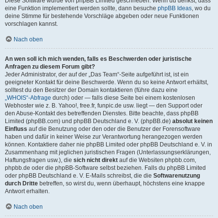
Diese Software wurde von phpBB Limited geschrieben. Wenn du denkst, dass
eine Funktion implementiert werden sollte, dann besuche
phpBB Ideas
, wo du
deine Stimme für bestehende Vorschläge abgeben oder neue Funktionen
vorschlagen kannst.
Nach oben
An wen soll ich mich wenden, falls es Beschwerden oder juristische
Anfragen zu diesem Forum gibt?
Jeder Administrator, der auf der „Das Team“-Seite aufgeführt ist, ist ein
geeigneter Kontakt für deine Beschwerde. Wenn du so keine Antwort erhältst,
solltest du den Besitzer der Domain kontaktieren (führe dazu eine
„WHOIS“-Abfrage
durch) oder — falls diese Seite bei einem kostenlosen
Webhoster wie z. B. Yahoo!, free.fr, funpic.de usw. liegt — den Support oder
den Abuse-Kontakt des betreffenden Dienstes. Bitte beachte, dass phpBB
Limited (phpBB.com) und phpBB Deutschland e. V. (phpBB.de)
absolut keinen
Einfluss
auf die Benutzung oder den oder die Benutzer der Forensoftware
haben und dafür in keiner Weise zur Verantwortung herangezogen werden
können. Kontaktiere daher nie phpBB Limited oder phpBB Deutschland e. V. in
Zusammenhang mit jeglichen juristischen Fragen (Unterlassungserklärungen,
Haftungsfragen usw.), die
sich nicht direkt
auf die Websiten phpbb.com,
phpbb.de oder die phpBB-Software selbst beziehen. Falls du phpBB Limited
oder phpBB Deutschland e. V. E-Mails schreibst, die die
Softwarenutzung
durch Dritte
betreffen, so wirst du, wenn überhaupt, höchstens eine knappe
Antwort erhalten.
Nach oben