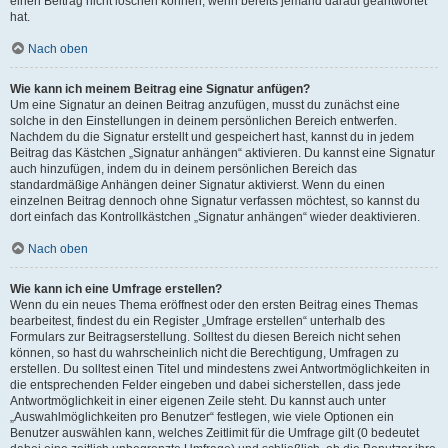
einen Beitrag nicht löschen können, wenn bereits jemand darauf geantwortet
hat.
Nach oben
Wie kann ich meinem Beitrag eine Signatur anfügen?
Um eine Signatur an deinen Beitrag anzufügen, musst du zunächst eine
solche in den Einstellungen in deinem persönlichen Bereich entwerfen.
Nachdem du die Signatur erstellt und gespeichert hast, kannst du in jedem
Beitrag das Kästchen „Signatur anhängen“ aktivieren. Du kannst eine Signatur
auch hinzufügen, indem du in deinem persönlichen Bereich das
standardmäßige Anhängen deiner Signatur aktivierst. Wenn du einen
einzelnen Beitrag dennoch ohne Signatur verfassen möchtest, so kannst du
dort einfach das Kontrollkästchen „Signatur anhängen“ wieder deaktivieren.
Nach oben
Wie kann ich eine Umfrage erstellen?
Wenn du ein neues Thema eröffnest oder den ersten Beitrag eines Themas
bearbeitest, findest du ein Register „Umfrage erstellen“ unterhalb des
Formulars zur Beitragserstellung. Solltest du diesen Bereich nicht sehen
können, so hast du wahrscheinlich nicht die Berechtigung, Umfragen zu
erstellen. Du solltest einen Titel und mindestens zwei Antwortmöglichkeiten in
die entsprechenden Felder eingeben und dabei sicherstellen, dass jede
Antwortmöglichkeit in einer eigenen Zeile steht. Du kannst auch unter
„Auswahlmöglichkeiten pro Benutzer“ festlegen, wie viele Optionen ein
Benutzer auswählen kann, welches Zeitlimit für die Umfrage gilt (0 bedeutet