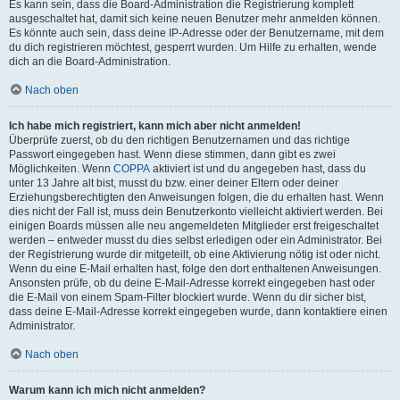
Es kann sein, dass die Board-Administration die Registrierung komplett
ausgeschaltet hat, damit sich keine neuen Benutzer mehr anmelden können.
Es könnte auch sein, dass deine IP-Adresse oder der Benutzername, mit dem
du dich registrieren möchtest, gesperrt wurden. Um Hilfe zu erhalten, wende
dich an die Board-Administration.
Nach oben
Ich habe mich registriert, kann mich aber nicht anmelden!
Überprüfe zuerst, ob du den richtigen Benutzernamen und das richtige
Passwort eingegeben hast. Wenn diese stimmen, dann gibt es zwei
Möglichkeiten. Wenn
COPPA
aktiviert ist und du angegeben hast, dass du
unter 13 Jahre alt bist, musst du bzw. einer deiner Eltern oder deiner
Erziehungsberechtigten den Anweisungen folgen, die du erhalten hast. Wenn
dies nicht der Fall ist, muss dein Benutzerkonto vielleicht aktiviert werden. Bei
einigen Boards müssen alle neu angemeldeten Mitglieder erst freigeschaltet
werden – entweder musst du dies selbst erledigen oder ein Administrator. Bei
der Registrierung wurde dir mitgeteilt, ob eine Aktivierung nötig ist oder nicht.
Wenn du eine E-Mail erhalten hast, folge den dort enthaltenen Anweisungen.
Ansonsten prüfe, ob du deine E-Mail-Adresse korrekt eingegeben hast oder
die E-Mail von einem Spam-Filter blockiert wurde. Wenn du dir sicher bist,
dass deine E-Mail-Adresse korrekt eingegeben wurde, dann kontaktiere einen
Administrator.
Nach oben
Warum kann ich mich nicht anmelden?