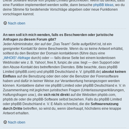
Diese Software wurde von phpBB Limited geschrieben. Wenn du denkst, dass
eine Funktion implementiert werden sollte, dann besuche
phpBB Ideas
, wo du
deine Stimme für bestehende Vorschläge abgeben oder neue Funktionen
vorschlagen kannst.
Nach oben
An wen soll ich mich wenden, falls es Beschwerden oder juristische
Anfragen zu diesem Forum gibt?
Jeder Administrator, der auf der „Das Team“-Seite aufgeführt ist, ist ein
geeigneter Kontakt für deine Beschwerde. Wenn du so keine Antwort erhältst,
solltest du den Besitzer der Domain kontaktieren (führe dazu eine
„WHOIS“-Abfrage
durch) oder — falls diese Seite bei einem kostenlosen
Webhoster wie z. B. Yahoo!, free.fr, funpic.de usw. liegt — den Support oder
den Abuse-Kontakt des betreffenden Dienstes. Bitte beachte, dass phpBB
Limited (phpBB.com) und phpBB Deutschland e. V. (phpBB.de)
absolut keinen
Einfluss
auf die Benutzung oder den oder die Benutzer der Forensoftware
haben und dafür in keiner Weise zur Verantwortung herangezogen werden
können. Kontaktiere daher nie phpBB Limited oder phpBB Deutschland e. V. in
Zusammenhang mit jeglichen juristischen Fragen (Unterlassungserklärungen,
Haftungsfragen usw.), die
sich nicht direkt
auf die Websiten phpbb.com,
phpbb.de oder die phpBB-Software selbst beziehen. Falls du phpBB Limited
oder phpBB Deutschland e. V. E-Mails schreibst, die die
Softwarenutzung
durch Dritte
betreffen, so wirst du, wenn überhaupt, höchstens eine knappe
Antwort erhalten.
Nach oben