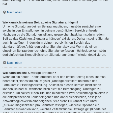
einen Beitrag nicht löschen können, wenn bereits jemand darauf geantwortet
hat.
Nach oben
Wie kann ich meinem Beitrag eine Signatur anfügen?
Um eine Signatur an deinen Beitrag anzufügen, musst du zunächst eine
solche in den Einstellungen in deinem persönlichen Bereich entwerfen.
Nachdem du die Signatur erstellt und gespeichert hast, kannst du in jedem
Beitrag das Kästchen „Signatur anhängen“ aktivieren. Du kannst eine Signatur
auch hinzufügen, indem du in deinem persönlichen Bereich das
standardmäßige Anhängen deiner Signatur aktivierst. Wenn du einen
einzelnen Beitrag dennoch ohne Signatur verfassen möchtest, so kannst du
dort einfach das Kontrollkästchen „Signatur anhängen“ wieder deaktivieren.
Nach oben
Wie kann ich eine Umfrage erstellen?
Wenn du ein neues Thema eröffnest oder den ersten Beitrag eines Themas
bearbeitest, findest du ein Register „Umfrage erstellen“ unterhalb des
Formulars zur Beitragserstellung. Solltest du diesen Bereich nicht sehen
können, so hast du wahrscheinlich nicht die Berechtigung, Umfragen zu
erstellen. Du solltest einen Titel und mindestens zwei Antwortmöglichkeiten in
die entsprechenden Felder eingeben und dabei sicherstellen, dass jede
Antwortmöglichkeit in einer eigenen Zeile steht. Du kannst auch unter
„Auswahlmöglichkeiten pro Benutzer“ festlegen, wie viele Optionen ein
Benutzer auswählen kann, welches Zeitlimit für die Umfrage gilt (0 bedeutet