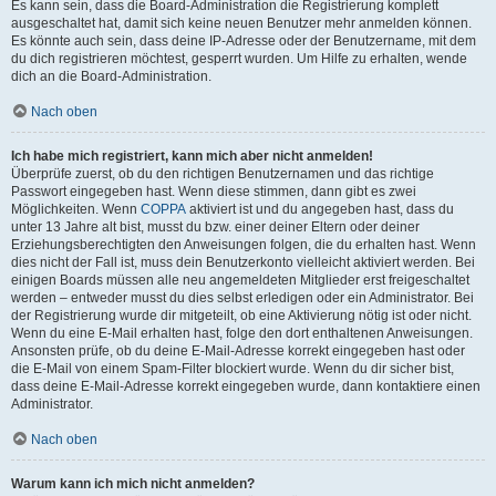
Es kann sein, dass die Board-Administration die Registrierung komplett
ausgeschaltet hat, damit sich keine neuen Benutzer mehr anmelden können.
Es könnte auch sein, dass deine IP-Adresse oder der Benutzername, mit dem
du dich registrieren möchtest, gesperrt wurden. Um Hilfe zu erhalten, wende
dich an die Board-Administration.
Nach oben
Ich habe mich registriert, kann mich aber nicht anmelden!
Überprüfe zuerst, ob du den richtigen Benutzernamen und das richtige
Passwort eingegeben hast. Wenn diese stimmen, dann gibt es zwei
Möglichkeiten. Wenn
COPPA
aktiviert ist und du angegeben hast, dass du
unter 13 Jahre alt bist, musst du bzw. einer deiner Eltern oder deiner
Erziehungsberechtigten den Anweisungen folgen, die du erhalten hast. Wenn
dies nicht der Fall ist, muss dein Benutzerkonto vielleicht aktiviert werden. Bei
einigen Boards müssen alle neu angemeldeten Mitglieder erst freigeschaltet
werden – entweder musst du dies selbst erledigen oder ein Administrator. Bei
der Registrierung wurde dir mitgeteilt, ob eine Aktivierung nötig ist oder nicht.
Wenn du eine E-Mail erhalten hast, folge den dort enthaltenen Anweisungen.
Ansonsten prüfe, ob du deine E-Mail-Adresse korrekt eingegeben hast oder
die E-Mail von einem Spam-Filter blockiert wurde. Wenn du dir sicher bist,
dass deine E-Mail-Adresse korrekt eingegeben wurde, dann kontaktiere einen
Administrator.
Nach oben
Warum kann ich mich nicht anmelden?