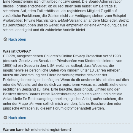
Eine Registrierung ist nicht unbedingt zwingend. Die Board-Administration
dieses Forums entscheidet, ob du registriert sein musst, um Beiträge zu
schreiben. Auf jeden Fall erhältst du als registriertes Mitglied Zugriff auf
zusätzliche Funktionen, die Gästen nicht zur Verfügung stehen: zum Beispiel
Avatarbilder, Private Nachrichten, E-Mail-Versand an andere Mitglieder, Beitritt
zu Benutzergruppen und so weiter. Wir empfehlen dir eine Anmeldung, da sie
schnell erledigt ist und dir zahlreiche Vorteile bietet.
Nach oben
Was ist COPPA?
COPPA, ausgeschrieben Children’s Online Privacy Protection Act of 1998
(deutsch: Gesetz zum Schutz der Privatsphäre von Kindern im Internet von
1998) ist ein Gesetz in den USA, welches festlegt, dass Websites, die
möglicherweise persönliche Daten von Kindern unter 13 Jahren erheben,
hierzu die Zustimmung der Eltern beziehungsweise des oder der
Erziehungsberechtigten benötigen. Wenn du dir unsicher bist, ob dies auf dich
oder die Website, auf der du dich zu registrieren versuchst, zutrifft, ziehe einen
rechtlichen Beistand zu Rate. Bitte beachte, dass phpBB Limited und der
Besitzer dieses Boards keine Rechtsberatung anbieten kann und nicht die
Anlaufstelle für Rechtsangelegenheiten jeglicher Art ist; außer solchen, die
unter der Frage „An wen soll ich mich wenden, falls es Beschwerden oder
juristische Anfragen zu diesem Forum gibt?“ behandelt werden.
Nach oben
Warum kann ich mich nicht registrieren?