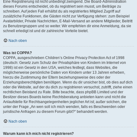
Eine Registrierung ist nicht unbedingt zwingend. Die Board-Administration
dieses Forums entscheidet, ob du registriert sein musst, um Beiträge zu
schreiben. Auf jeden Fall erhältst du als registriertes Mitglied Zugriff auf
zusätzliche Funktionen, die Gästen nicht zur Verfügung stehen: zum Beispiel
Avatarbilder, Private Nachrichten, E-Mail-Versand an andere Mitglieder, Beitritt
zu Benutzergruppen und so weiter. Wir empfehlen dir eine Anmeldung, da sie
schnell erledigt ist und dir zahlreiche Vorteile bietet.
Nach oben
Was ist COPPA?
COPPA, ausgeschrieben Children’s Online Privacy Protection Act of 1998
(deutsch: Gesetz zum Schutz der Privatsphäre von Kindern im Internet von
1998) ist ein Gesetz in den USA, welches festlegt, dass Websites, die
möglicherweise persönliche Daten von Kindern unter 13 Jahren erheben,
hierzu die Zustimmung der Eltern beziehungsweise des oder der
Erziehungsberechtigten benötigen. Wenn du dir unsicher bist, ob dies auf dich
oder die Website, auf der du dich zu registrieren versuchst, zutrifft, ziehe einen
rechtlichen Beistand zu Rate. Bitte beachte, dass phpBB Limited und der
Besitzer dieses Boards keine Rechtsberatung anbieten kann und nicht die
Anlaufstelle für Rechtsangelegenheiten jeglicher Art ist; außer solchen, die
unter der Frage „An wen soll ich mich wenden, falls es Beschwerden oder
juristische Anfragen zu diesem Forum gibt?“ behandelt werden.
Nach oben
Warum kann ich mich nicht registrieren?