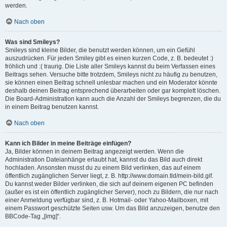
werden.
Nach oben
Was sind Smileys?
Smileys sind kleine Bilder, die benutzt werden können, um ein Gefühl
auszudrücken. Für jeden Smiley gibt es einen kurzen Code, z. B. bedeutet :)
fröhlich und :( traurig. Die Liste aller Smileys kannst du beim Verfassen eines
Beitrags sehen. Versuche bitte trotzdem, Smileys nicht zu häufig zu benutzen,
sie können einen Beitrag schnell unlesbar machen und ein Moderator könnte
deshalb deinen Beitrag entsprechend überarbeiten oder gar komplett löschen.
Die Board-Administration kann auch die Anzahl der Smileys begrenzen, die du
in einem Beitrag benutzen kannst.
Nach oben
Kann ich Bilder in meine Beiträge einfügen?
Ja, Bilder können in deinem Beitrag angezeigt werden. Wenn die
Administration Dateianhänge erlaubt hat, kannst du das Bild auch direkt
hochladen. Ansonsten musst du zu einem Bild verlinken, das auf einem
öffentlich zugänglichen Server liegt, z. B. http://www.domain.tld/mein-bild.gif.
Du kannst weder Bilder verlinken, die sich auf deinem eigenen PC befinden
(außer es ist ein öffentlich zugänglicher Server), noch zu Bildern, die nur nach
einer Anmeldung verfügbar sind, z. B. Hotmail- oder Yahoo-Mailboxen, mit
einem Passwort geschützte Seiten usw. Um das Bild anzuzeigen, benutze den
BBCode-Tag „[img]“.