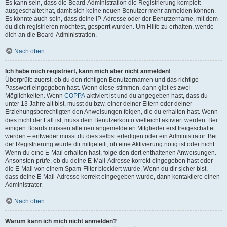
Es kann sein, dass die Board-Administration die Registrierung komplett
ausgeschaltet hat, damit sich keine neuen Benutzer mehr anmelden können.
Es könnte auch sein, dass deine IP-Adresse oder der Benutzername, mit dem
du dich registrieren möchtest, gesperrt wurden. Um Hilfe zu erhalten, wende
dich an die Board-Administration.
Nach oben
Ich habe mich registriert, kann mich aber nicht anmelden!
Überprüfe zuerst, ob du den richtigen Benutzernamen und das richtige
Passwort eingegeben hast. Wenn diese stimmen, dann gibt es zwei
Möglichkeiten. Wenn
COPPA
aktiviert ist und du angegeben hast, dass du
unter 13 Jahre alt bist, musst du bzw. einer deiner Eltern oder deiner
Erziehungsberechtigten den Anweisungen folgen, die du erhalten hast. Wenn
dies nicht der Fall ist, muss dein Benutzerkonto vielleicht aktiviert werden. Bei
einigen Boards müssen alle neu angemeldeten Mitglieder erst freigeschaltet
werden – entweder musst du dies selbst erledigen oder ein Administrator. Bei
der Registrierung wurde dir mitgeteilt, ob eine Aktivierung nötig ist oder nicht.
Wenn du eine E-Mail erhalten hast, folge den dort enthaltenen Anweisungen.
Ansonsten prüfe, ob du deine E-Mail-Adresse korrekt eingegeben hast oder
die E-Mail von einem Spam-Filter blockiert wurde. Wenn du dir sicher bist,
dass deine E-Mail-Adresse korrekt eingegeben wurde, dann kontaktiere einen
Administrator.
Nach oben
Warum kann ich mich nicht anmelden?