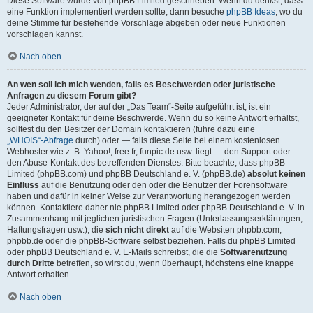
Diese Software wurde von phpBB Limited geschrieben. Wenn du denkst, dass
eine Funktion implementiert werden sollte, dann besuche
phpBB Ideas
, wo du
deine Stimme für bestehende Vorschläge abgeben oder neue Funktionen
vorschlagen kannst.
Nach oben
An wen soll ich mich wenden, falls es Beschwerden oder juristische
Anfragen zu diesem Forum gibt?
Jeder Administrator, der auf der „Das Team“-Seite aufgeführt ist, ist ein
geeigneter Kontakt für deine Beschwerde. Wenn du so keine Antwort erhältst,
solltest du den Besitzer der Domain kontaktieren (führe dazu eine
„WHOIS“-Abfrage
durch) oder — falls diese Seite bei einem kostenlosen
Webhoster wie z. B. Yahoo!, free.fr, funpic.de usw. liegt — den Support oder
den Abuse-Kontakt des betreffenden Dienstes. Bitte beachte, dass phpBB
Limited (phpBB.com) und phpBB Deutschland e. V. (phpBB.de)
absolut keinen
Einfluss
auf die Benutzung oder den oder die Benutzer der Forensoftware
haben und dafür in keiner Weise zur Verantwortung herangezogen werden
können. Kontaktiere daher nie phpBB Limited oder phpBB Deutschland e. V. in
Zusammenhang mit jeglichen juristischen Fragen (Unterlassungserklärungen,
Haftungsfragen usw.), die
sich nicht direkt
auf die Websiten phpbb.com,
phpbb.de oder die phpBB-Software selbst beziehen. Falls du phpBB Limited
oder phpBB Deutschland e. V. E-Mails schreibst, die die
Softwarenutzung
durch Dritte
betreffen, so wirst du, wenn überhaupt, höchstens eine knappe
Antwort erhalten.
Nach oben