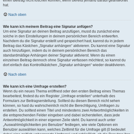
einen Beitrag nicht löschen können, wenn bereits jemand darauf geantwortet
hat.
Nach oben
Wie kann ich meinem Beitrag eine Signatur anfügen?
Um eine Signatur an deinen Beitrag anzufügen, musst du zunächst eine
solche in den Einstellungen in deinem persönlichen Bereich entwerfen.
Nachdem du die Signatur erstellt und gespeichert hast, kannst du in jedem
Beitrag das Kästchen „Signatur anhängen“ aktivieren. Du kannst eine Signatur
auch hinzufügen, indem du in deinem persönlichen Bereich das
standardmäßige Anhängen deiner Signatur aktivierst. Wenn du einen
einzelnen Beitrag dennoch ohne Signatur verfassen möchtest, so kannst du
dort einfach das Kontrollkästchen „Signatur anhängen“ wieder deaktivieren.
Nach oben
Wie kann ich eine Umfrage erstellen?
Wenn du ein neues Thema eröffnest oder den ersten Beitrag eines Themas
bearbeitest, findest du ein Register „Umfrage erstellen“ unterhalb des
Formulars zur Beitragserstellung. Solltest du diesen Bereich nicht sehen
können, so hast du wahrscheinlich nicht die Berechtigung, Umfragen zu
erstellen. Du solltest einen Titel und mindestens zwei Antwortmöglichkeiten in
die entsprechenden Felder eingeben und dabei sicherstellen, dass jede
Antwortmöglichkeit in einer eigenen Zeile steht. Du kannst auch unter
„Auswahlmöglichkeiten pro Benutzer“ festlegen, wie viele Optionen ein
Benutzer auswählen kann, welches Zeitlimit für die Umfrage gilt (0 bedeutet