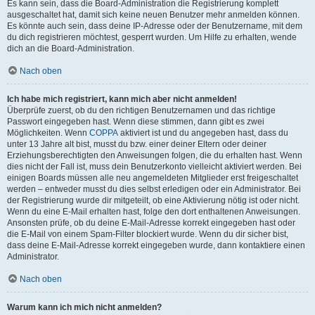
Es kann sein, dass die Board-Administration die Registrierung komplett
ausgeschaltet hat, damit sich keine neuen Benutzer mehr anmelden können.
Es könnte auch sein, dass deine IP-Adresse oder der Benutzername, mit dem
du dich registrieren möchtest, gesperrt wurden. Um Hilfe zu erhalten, wende
dich an die Board-Administration.
Nach oben
Ich habe mich registriert, kann mich aber nicht anmelden!
Überprüfe zuerst, ob du den richtigen Benutzernamen und das richtige
Passwort eingegeben hast. Wenn diese stimmen, dann gibt es zwei
Möglichkeiten. Wenn
COPPA
aktiviert ist und du angegeben hast, dass du
unter 13 Jahre alt bist, musst du bzw. einer deiner Eltern oder deiner
Erziehungsberechtigten den Anweisungen folgen, die du erhalten hast. Wenn
dies nicht der Fall ist, muss dein Benutzerkonto vielleicht aktiviert werden. Bei
einigen Boards müssen alle neu angemeldeten Mitglieder erst freigeschaltet
werden – entweder musst du dies selbst erledigen oder ein Administrator. Bei
der Registrierung wurde dir mitgeteilt, ob eine Aktivierung nötig ist oder nicht.
Wenn du eine E-Mail erhalten hast, folge den dort enthaltenen Anweisungen.
Ansonsten prüfe, ob du deine E-Mail-Adresse korrekt eingegeben hast oder
die E-Mail von einem Spam-Filter blockiert wurde. Wenn du dir sicher bist,
dass deine E-Mail-Adresse korrekt eingegeben wurde, dann kontaktiere einen
Administrator.
Nach oben
Warum kann ich mich nicht anmelden?