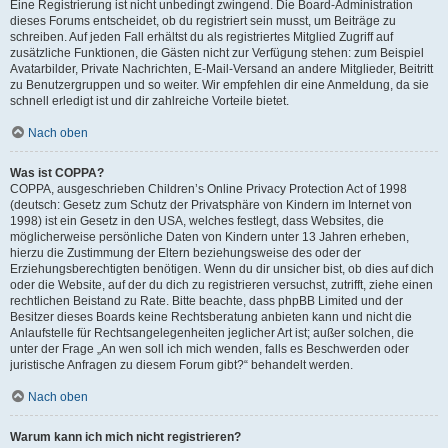
Eine Registrierung ist nicht unbedingt zwingend. Die Board-Administration
dieses Forums entscheidet, ob du registriert sein musst, um Beiträge zu
schreiben. Auf jeden Fall erhältst du als registriertes Mitglied Zugriff auf
zusätzliche Funktionen, die Gästen nicht zur Verfügung stehen: zum Beispiel
Avatarbilder, Private Nachrichten, E-Mail-Versand an andere Mitglieder, Beitritt
zu Benutzergruppen und so weiter. Wir empfehlen dir eine Anmeldung, da sie
schnell erledigt ist und dir zahlreiche Vorteile bietet.
Nach oben
Was ist COPPA?
COPPA, ausgeschrieben Children’s Online Privacy Protection Act of 1998
(deutsch: Gesetz zum Schutz der Privatsphäre von Kindern im Internet von
1998) ist ein Gesetz in den USA, welches festlegt, dass Websites, die
möglicherweise persönliche Daten von Kindern unter 13 Jahren erheben,
hierzu die Zustimmung der Eltern beziehungsweise des oder der
Erziehungsberechtigten benötigen. Wenn du dir unsicher bist, ob dies auf dich
oder die Website, auf der du dich zu registrieren versuchst, zutrifft, ziehe einen
rechtlichen Beistand zu Rate. Bitte beachte, dass phpBB Limited und der
Besitzer dieses Boards keine Rechtsberatung anbieten kann und nicht die
Anlaufstelle für Rechtsangelegenheiten jeglicher Art ist; außer solchen, die
unter der Frage „An wen soll ich mich wenden, falls es Beschwerden oder
juristische Anfragen zu diesem Forum gibt?“ behandelt werden.
Nach oben
Warum kann ich mich nicht registrieren?