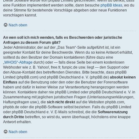
Diese Software wurde von phpBB Limited geschrieben. Wenn du denkst, dass
eine Funktion implementiert werden sollte, dann besuche
phpBB Ideas
, wo du
deine Stimme für bestehende Vorschläge abgeben oder neue Funktionen
vorschlagen kannst.
Nach oben
An wen soll ich mich wenden, falls es Beschwerden oder juristische
Anfragen zu diesem Forum gibt?
Jeder Administrator, der auf der „Das Team“-Seite aufgeführt ist, ist ein
geeigneter Kontakt für deine Beschwerde. Wenn du so keine Antwort erhältst,
solltest du den Besitzer der Domain kontaktieren (führe dazu eine
„WHOIS“-Abfrage
durch) oder — falls diese Seite bei einem kostenlosen
Webhoster wie z. B. Yahoo!, free.fr, funpic.de usw. liegt — den Support oder
den Abuse-Kontakt des betreffenden Dienstes. Bitte beachte, dass phpBB
Limited (phpBB.com) und phpBB Deutschland e. V. (phpBB.de)
absolut keinen
Einfluss
auf die Benutzung oder den oder die Benutzer der Forensoftware
haben und dafür in keiner Weise zur Verantwortung herangezogen werden
können. Kontaktiere daher nie phpBB Limited oder phpBB Deutschland e. V. in
Zusammenhang mit jeglichen juristischen Fragen (Unterlassungserklärungen,
Haftungsfragen usw.), die
sich nicht direkt
auf die Websiten phpbb.com,
phpbb.de oder die phpBB-Software selbst beziehen. Falls du phpBB Limited
oder phpBB Deutschland e. V. E-Mails schreibst, die die
Softwarenutzung
durch Dritte
betreffen, so wirst du, wenn überhaupt, höchstens eine knappe
Antwort erhalten.
Nach oben