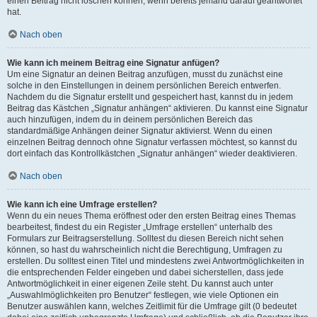
einen Beitrag nicht löschen können, wenn bereits jemand darauf geantwortet
hat.
Nach oben
Wie kann ich meinem Beitrag eine Signatur anfügen?
Um eine Signatur an deinen Beitrag anzufügen, musst du zunächst eine
solche in den Einstellungen in deinem persönlichen Bereich entwerfen.
Nachdem du die Signatur erstellt und gespeichert hast, kannst du in jedem
Beitrag das Kästchen „Signatur anhängen“ aktivieren. Du kannst eine Signatur
auch hinzufügen, indem du in deinem persönlichen Bereich das
standardmäßige Anhängen deiner Signatur aktivierst. Wenn du einen
einzelnen Beitrag dennoch ohne Signatur verfassen möchtest, so kannst du
dort einfach das Kontrollkästchen „Signatur anhängen“ wieder deaktivieren.
Nach oben
Wie kann ich eine Umfrage erstellen?
Wenn du ein neues Thema eröffnest oder den ersten Beitrag eines Themas
bearbeitest, findest du ein Register „Umfrage erstellen“ unterhalb des
Formulars zur Beitragserstellung. Solltest du diesen Bereich nicht sehen
können, so hast du wahrscheinlich nicht die Berechtigung, Umfragen zu
erstellen. Du solltest einen Titel und mindestens zwei Antwortmöglichkeiten in
die entsprechenden Felder eingeben und dabei sicherstellen, dass jede
Antwortmöglichkeit in einer eigenen Zeile steht. Du kannst auch unter
„Auswahlmöglichkeiten pro Benutzer“ festlegen, wie viele Optionen ein
Benutzer auswählen kann, welches Zeitlimit für die Umfrage gilt (0 bedeutet