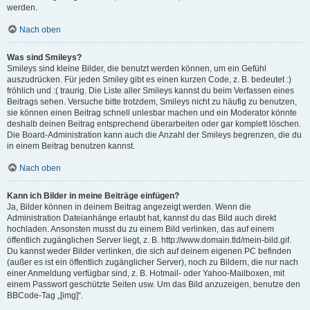
werden.
Nach oben
Was sind Smileys?
Smileys sind kleine Bilder, die benutzt werden können, um ein Gefühl
auszudrücken. Für jeden Smiley gibt es einen kurzen Code, z. B. bedeutet :)
fröhlich und :( traurig. Die Liste aller Smileys kannst du beim Verfassen eines
Beitrags sehen. Versuche bitte trotzdem, Smileys nicht zu häufig zu benutzen,
sie können einen Beitrag schnell unlesbar machen und ein Moderator könnte
deshalb deinen Beitrag entsprechend überarbeiten oder gar komplett löschen.
Die Board-Administration kann auch die Anzahl der Smileys begrenzen, die du
in einem Beitrag benutzen kannst.
Nach oben
Kann ich Bilder in meine Beiträge einfügen?
Ja, Bilder können in deinem Beitrag angezeigt werden. Wenn die
Administration Dateianhänge erlaubt hat, kannst du das Bild auch direkt
hochladen. Ansonsten musst du zu einem Bild verlinken, das auf einem
öffentlich zugänglichen Server liegt, z. B. http://www.domain.tld/mein-bild.gif.
Du kannst weder Bilder verlinken, die sich auf deinem eigenen PC befinden
(außer es ist ein öffentlich zugänglicher Server), noch zu Bildern, die nur nach
einer Anmeldung verfügbar sind, z. B. Hotmail- oder Yahoo-Mailboxen, mit
einem Passwort geschützte Seiten usw. Um das Bild anzuzeigen, benutze den
BBCode-Tag „[img]“.