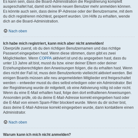
Es kann sein, dass die Board-Administration die Registrierung komplett
ausgeschaltet hat, damit sich keine neuen Benutzer mehr anmelden können.
Es könnte auch sein, dass deine IP-Adresse oder der Benutzername, mit dem
du dich registrieren möchtest, gesperrt wurden. Um Hilfe zu erhalten, wende
dich an die Board-Administration.
Nach oben
Ich habe mich registriert, kann mich aber nicht anmelden!
Überprüfe zuerst, ob du den richtigen Benutzernamen und das richtige
Passwort eingegeben hast. Wenn diese stimmen, dann gibt es zwei
Möglichkeiten. Wenn
COPPA
aktiviert ist und du angegeben hast, dass du
unter 13 Jahre alt bist, musst du bzw. einer deiner Eltern oder deiner
Erziehungsberechtigten den Anweisungen folgen, die du erhalten hast. Wenn
dies nicht der Fall ist, muss dein Benutzerkonto vielleicht aktiviert werden. Bei
einigen Boards müssen alle neu angemeldeten Mitglieder erst freigeschaltet
werden – entweder musst du dies selbst erledigen oder ein Administrator. Bei
der Registrierung wurde dir mitgeteilt, ob eine Aktivierung nötig ist oder nicht.
Wenn du eine E-Mail erhalten hast, folge den dort enthaltenen Anweisungen.
Ansonsten prüfe, ob du deine E-Mail-Adresse korrekt eingegeben hast oder
die E-Mail von einem Spam-Filter blockiert wurde. Wenn du dir sicher bist,
dass deine E-Mail-Adresse korrekt eingegeben wurde, dann kontaktiere einen
Administrator.
Nach oben
Warum kann ich mich nicht anmelden?