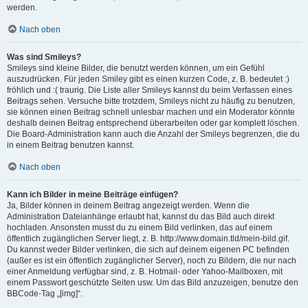
werden.
Nach oben
Was sind Smileys?
Smileys sind kleine Bilder, die benutzt werden können, um ein Gefühl
auszudrücken. Für jeden Smiley gibt es einen kurzen Code, z. B. bedeutet :)
fröhlich und :( traurig. Die Liste aller Smileys kannst du beim Verfassen eines
Beitrags sehen. Versuche bitte trotzdem, Smileys nicht zu häufig zu benutzen,
sie können einen Beitrag schnell unlesbar machen und ein Moderator könnte
deshalb deinen Beitrag entsprechend überarbeiten oder gar komplett löschen.
Die Board-Administration kann auch die Anzahl der Smileys begrenzen, die du
in einem Beitrag benutzen kannst.
Nach oben
Kann ich Bilder in meine Beiträge einfügen?
Ja, Bilder können in deinem Beitrag angezeigt werden. Wenn die
Administration Dateianhänge erlaubt hat, kannst du das Bild auch direkt
hochladen. Ansonsten musst du zu einem Bild verlinken, das auf einem
öffentlich zugänglichen Server liegt, z. B. http://www.domain.tld/mein-bild.gif.
Du kannst weder Bilder verlinken, die sich auf deinem eigenen PC befinden
(außer es ist ein öffentlich zugänglicher Server), noch zu Bildern, die nur nach
einer Anmeldung verfügbar sind, z. B. Hotmail- oder Yahoo-Mailboxen, mit
einem Passwort geschützte Seiten usw. Um das Bild anzuzeigen, benutze den
BBCode-Tag „[img]“.