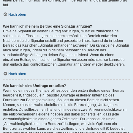
einen Beitrag nicht löschen können, wenn bereits jemand darauf geantwortet
hat.
Nach oben
Wie kann ich meinem Beitrag eine Signatur anfügen?
Um eine Signatur an deinen Beitrag anzufügen, musst du zunächst eine
solche in den Einstellungen in deinem persönlichen Bereich entwerfen.
Nachdem du die Signatur erstellt und gespeichert hast, kannst du in jedem
Beitrag das Kästchen „Signatur anhängen“ aktivieren. Du kannst eine Signatur
auch hinzufügen, indem du in deinem persönlichen Bereich das
standardmäßige Anhängen deiner Signatur aktivierst. Wenn du einen
einzelnen Beitrag dennoch ohne Signatur verfassen möchtest, so kannst du
dort einfach das Kontrollkästchen „Signatur anhängen“ wieder deaktivieren.
Nach oben
Wie kann ich eine Umfrage erstellen?
Wenn du ein neues Thema eröffnest oder den ersten Beitrag eines Themas
bearbeitest, findest du ein Register „Umfrage erstellen“ unterhalb des
Formulars zur Beitragserstellung. Solltest du diesen Bereich nicht sehen
können, so hast du wahrscheinlich nicht die Berechtigung, Umfragen zu
erstellen. Du solltest einen Titel und mindestens zwei Antwortmöglichkeiten in
die entsprechenden Felder eingeben und dabei sicherstellen, dass jede
Antwortmöglichkeit in einer eigenen Zeile steht. Du kannst auch unter
„Auswahlmöglichkeiten pro Benutzer“ festlegen, wie viele Optionen ein
Benutzer auswählen kann, welches Zeitlimit für die Umfrage gilt (0 bedeutet