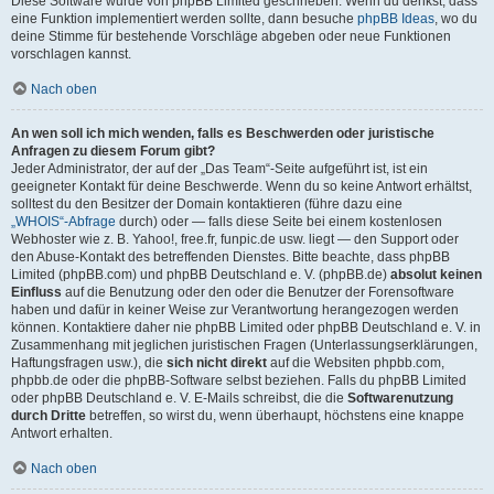
Diese Software wurde von phpBB Limited geschrieben. Wenn du denkst, dass
eine Funktion implementiert werden sollte, dann besuche
phpBB Ideas
, wo du
deine Stimme für bestehende Vorschläge abgeben oder neue Funktionen
vorschlagen kannst.
Nach oben
An wen soll ich mich wenden, falls es Beschwerden oder juristische
Anfragen zu diesem Forum gibt?
Jeder Administrator, der auf der „Das Team“-Seite aufgeführt ist, ist ein
geeigneter Kontakt für deine Beschwerde. Wenn du so keine Antwort erhältst,
solltest du den Besitzer der Domain kontaktieren (führe dazu eine
„WHOIS“-Abfrage
durch) oder — falls diese Seite bei einem kostenlosen
Webhoster wie z. B. Yahoo!, free.fr, funpic.de usw. liegt — den Support oder
den Abuse-Kontakt des betreffenden Dienstes. Bitte beachte, dass phpBB
Limited (phpBB.com) und phpBB Deutschland e. V. (phpBB.de)
absolut keinen
Einfluss
auf die Benutzung oder den oder die Benutzer der Forensoftware
haben und dafür in keiner Weise zur Verantwortung herangezogen werden
können. Kontaktiere daher nie phpBB Limited oder phpBB Deutschland e. V. in
Zusammenhang mit jeglichen juristischen Fragen (Unterlassungserklärungen,
Haftungsfragen usw.), die
sich nicht direkt
auf die Websiten phpbb.com,
phpbb.de oder die phpBB-Software selbst beziehen. Falls du phpBB Limited
oder phpBB Deutschland e. V. E-Mails schreibst, die die
Softwarenutzung
durch Dritte
betreffen, so wirst du, wenn überhaupt, höchstens eine knappe
Antwort erhalten.
Nach oben