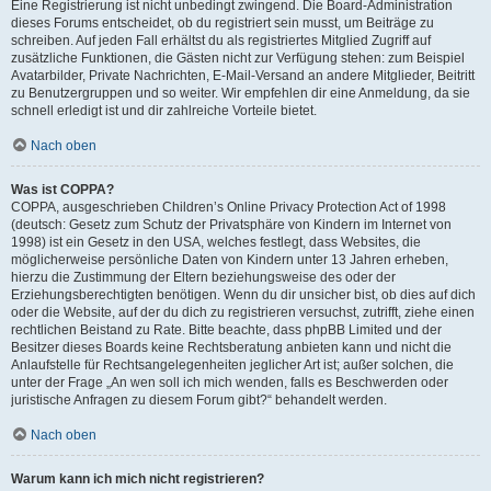
Eine Registrierung ist nicht unbedingt zwingend. Die Board-Administration
dieses Forums entscheidet, ob du registriert sein musst, um Beiträge zu
schreiben. Auf jeden Fall erhältst du als registriertes Mitglied Zugriff auf
zusätzliche Funktionen, die Gästen nicht zur Verfügung stehen: zum Beispiel
Avatarbilder, Private Nachrichten, E-Mail-Versand an andere Mitglieder, Beitritt
zu Benutzergruppen und so weiter. Wir empfehlen dir eine Anmeldung, da sie
schnell erledigt ist und dir zahlreiche Vorteile bietet.
Nach oben
Was ist COPPA?
COPPA, ausgeschrieben Children’s Online Privacy Protection Act of 1998
(deutsch: Gesetz zum Schutz der Privatsphäre von Kindern im Internet von
1998) ist ein Gesetz in den USA, welches festlegt, dass Websites, die
möglicherweise persönliche Daten von Kindern unter 13 Jahren erheben,
hierzu die Zustimmung der Eltern beziehungsweise des oder der
Erziehungsberechtigten benötigen. Wenn du dir unsicher bist, ob dies auf dich
oder die Website, auf der du dich zu registrieren versuchst, zutrifft, ziehe einen
rechtlichen Beistand zu Rate. Bitte beachte, dass phpBB Limited und der
Besitzer dieses Boards keine Rechtsberatung anbieten kann und nicht die
Anlaufstelle für Rechtsangelegenheiten jeglicher Art ist; außer solchen, die
unter der Frage „An wen soll ich mich wenden, falls es Beschwerden oder
juristische Anfragen zu diesem Forum gibt?“ behandelt werden.
Nach oben
Warum kann ich mich nicht registrieren?