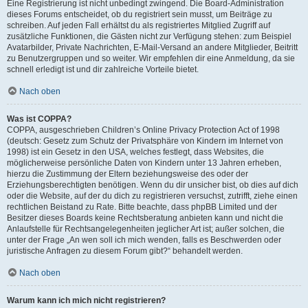
Eine Registrierung ist nicht unbedingt zwingend. Die Board-Administration
dieses Forums entscheidet, ob du registriert sein musst, um Beiträge zu
schreiben. Auf jeden Fall erhältst du als registriertes Mitglied Zugriff auf
zusätzliche Funktionen, die Gästen nicht zur Verfügung stehen: zum Beispiel
Avatarbilder, Private Nachrichten, E-Mail-Versand an andere Mitglieder, Beitritt
zu Benutzergruppen und so weiter. Wir empfehlen dir eine Anmeldung, da sie
schnell erledigt ist und dir zahlreiche Vorteile bietet.
Nach oben
Was ist COPPA?
COPPA, ausgeschrieben Children’s Online Privacy Protection Act of 1998
(deutsch: Gesetz zum Schutz der Privatsphäre von Kindern im Internet von
1998) ist ein Gesetz in den USA, welches festlegt, dass Websites, die
möglicherweise persönliche Daten von Kindern unter 13 Jahren erheben,
hierzu die Zustimmung der Eltern beziehungsweise des oder der
Erziehungsberechtigten benötigen. Wenn du dir unsicher bist, ob dies auf dich
oder die Website, auf der du dich zu registrieren versuchst, zutrifft, ziehe einen
rechtlichen Beistand zu Rate. Bitte beachte, dass phpBB Limited und der
Besitzer dieses Boards keine Rechtsberatung anbieten kann und nicht die
Anlaufstelle für Rechtsangelegenheiten jeglicher Art ist; außer solchen, die
unter der Frage „An wen soll ich mich wenden, falls es Beschwerden oder
juristische Anfragen zu diesem Forum gibt?“ behandelt werden.
Nach oben
Warum kann ich mich nicht registrieren?