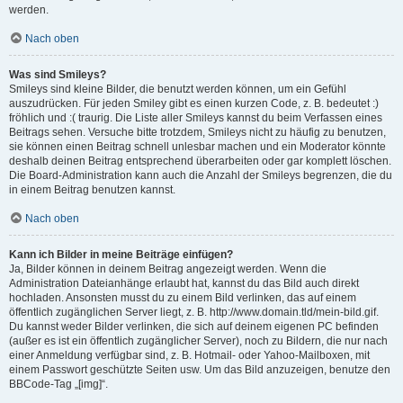
werden.
Nach oben
Was sind Smileys?
Smileys sind kleine Bilder, die benutzt werden können, um ein Gefühl
auszudrücken. Für jeden Smiley gibt es einen kurzen Code, z. B. bedeutet :)
fröhlich und :( traurig. Die Liste aller Smileys kannst du beim Verfassen eines
Beitrags sehen. Versuche bitte trotzdem, Smileys nicht zu häufig zu benutzen,
sie können einen Beitrag schnell unlesbar machen und ein Moderator könnte
deshalb deinen Beitrag entsprechend überarbeiten oder gar komplett löschen.
Die Board-Administration kann auch die Anzahl der Smileys begrenzen, die du
in einem Beitrag benutzen kannst.
Nach oben
Kann ich Bilder in meine Beiträge einfügen?
Ja, Bilder können in deinem Beitrag angezeigt werden. Wenn die
Administration Dateianhänge erlaubt hat, kannst du das Bild auch direkt
hochladen. Ansonsten musst du zu einem Bild verlinken, das auf einem
öffentlich zugänglichen Server liegt, z. B. http://www.domain.tld/mein-bild.gif.
Du kannst weder Bilder verlinken, die sich auf deinem eigenen PC befinden
(außer es ist ein öffentlich zugänglicher Server), noch zu Bildern, die nur nach
einer Anmeldung verfügbar sind, z. B. Hotmail- oder Yahoo-Mailboxen, mit
einem Passwort geschützte Seiten usw. Um das Bild anzuzeigen, benutze den
BBCode-Tag „[img]“.