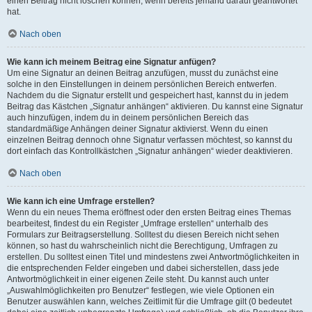
einen Beitrag nicht löschen können, wenn bereits jemand darauf geantwortet
hat.
Nach oben
Wie kann ich meinem Beitrag eine Signatur anfügen?
Um eine Signatur an deinen Beitrag anzufügen, musst du zunächst eine
solche in den Einstellungen in deinem persönlichen Bereich entwerfen.
Nachdem du die Signatur erstellt und gespeichert hast, kannst du in jedem
Beitrag das Kästchen „Signatur anhängen“ aktivieren. Du kannst eine Signatur
auch hinzufügen, indem du in deinem persönlichen Bereich das
standardmäßige Anhängen deiner Signatur aktivierst. Wenn du einen
einzelnen Beitrag dennoch ohne Signatur verfassen möchtest, so kannst du
dort einfach das Kontrollkästchen „Signatur anhängen“ wieder deaktivieren.
Nach oben
Wie kann ich eine Umfrage erstellen?
Wenn du ein neues Thema eröffnest oder den ersten Beitrag eines Themas
bearbeitest, findest du ein Register „Umfrage erstellen“ unterhalb des
Formulars zur Beitragserstellung. Solltest du diesen Bereich nicht sehen
können, so hast du wahrscheinlich nicht die Berechtigung, Umfragen zu
erstellen. Du solltest einen Titel und mindestens zwei Antwortmöglichkeiten in
die entsprechenden Felder eingeben und dabei sicherstellen, dass jede
Antwortmöglichkeit in einer eigenen Zeile steht. Du kannst auch unter
„Auswahlmöglichkeiten pro Benutzer“ festlegen, wie viele Optionen ein
Benutzer auswählen kann, welches Zeitlimit für die Umfrage gilt (0 bedeutet