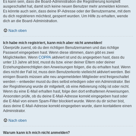
Es kann sein, dass die Board-Administration die Registrierung komplett
ausgeschaltet hat, damit sich keine neuen Benutzer mehr anmelden können.
Es könnte auch sein, dass deine IP-Adresse oder der Benutzername, mit dem
du dich registrieren möchtest, gesperrt wurden. Um Hilfe zu erhalten, wende
dich an die Board-Administration.
Nach oben
Ich habe mich registriert, kann mich aber nicht anmelden!
Überprüfe zuerst, ob du den richtigen Benutzernamen und das richtige
Passwort eingegeben hast. Wenn diese stimmen, dann gibt es zwei
Möglichkeiten. Wenn
COPPA
aktiviert ist und du angegeben hast, dass du
unter 13 Jahre alt bist, musst du bzw. einer deiner Eltern oder deiner
Erziehungsberechtigten den Anweisungen folgen, die du erhalten hast. Wenn
dies nicht der Fall ist, muss dein Benutzerkonto vielleicht aktiviert werden. Bei
einigen Boards müssen alle neu angemeldeten Mitglieder erst freigeschaltet
werden – entweder musst du dies selbst erledigen oder ein Administrator. Bei
der Registrierung wurde dir mitgeteilt, ob eine Aktivierung nötig ist oder nicht.
Wenn du eine E-Mail erhalten hast, folge den dort enthaltenen Anweisungen.
Ansonsten prüfe, ob du deine E-Mail-Adresse korrekt eingegeben hast oder
die E-Mail von einem Spam-Filter blockiert wurde. Wenn du dir sicher bist,
dass deine E-Mail-Adresse korrekt eingegeben wurde, dann kontaktiere einen
Administrator.
Nach oben
Warum kann ich mich nicht anmelden?