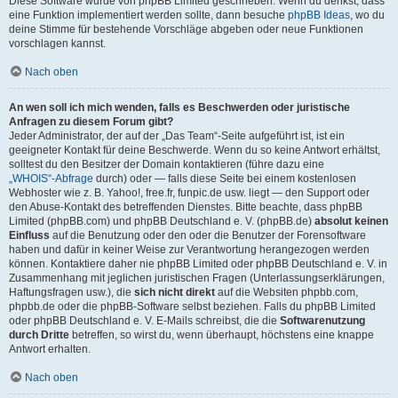
Diese Software wurde von phpBB Limited geschrieben. Wenn du denkst, dass
eine Funktion implementiert werden sollte, dann besuche
phpBB Ideas
, wo du
deine Stimme für bestehende Vorschläge abgeben oder neue Funktionen
vorschlagen kannst.
Nach oben
An wen soll ich mich wenden, falls es Beschwerden oder juristische
Anfragen zu diesem Forum gibt?
Jeder Administrator, der auf der „Das Team“-Seite aufgeführt ist, ist ein
geeigneter Kontakt für deine Beschwerde. Wenn du so keine Antwort erhältst,
solltest du den Besitzer der Domain kontaktieren (führe dazu eine
„WHOIS“-Abfrage
durch) oder — falls diese Seite bei einem kostenlosen
Webhoster wie z. B. Yahoo!, free.fr, funpic.de usw. liegt — den Support oder
den Abuse-Kontakt des betreffenden Dienstes. Bitte beachte, dass phpBB
Limited (phpBB.com) und phpBB Deutschland e. V. (phpBB.de)
absolut keinen
Einfluss
auf die Benutzung oder den oder die Benutzer der Forensoftware
haben und dafür in keiner Weise zur Verantwortung herangezogen werden
können. Kontaktiere daher nie phpBB Limited oder phpBB Deutschland e. V. in
Zusammenhang mit jeglichen juristischen Fragen (Unterlassungserklärungen,
Haftungsfragen usw.), die
sich nicht direkt
auf die Websiten phpbb.com,
phpbb.de oder die phpBB-Software selbst beziehen. Falls du phpBB Limited
oder phpBB Deutschland e. V. E-Mails schreibst, die die
Softwarenutzung
durch Dritte
betreffen, so wirst du, wenn überhaupt, höchstens eine knappe
Antwort erhalten.
Nach oben