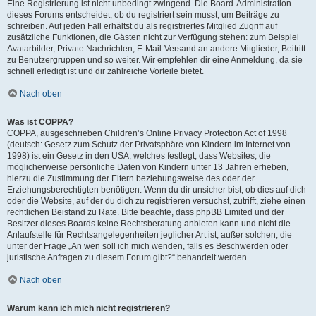
Eine Registrierung ist nicht unbedingt zwingend. Die Board-Administration
dieses Forums entscheidet, ob du registriert sein musst, um Beiträge zu
schreiben. Auf jeden Fall erhältst du als registriertes Mitglied Zugriff auf
zusätzliche Funktionen, die Gästen nicht zur Verfügung stehen: zum Beispiel
Avatarbilder, Private Nachrichten, E-Mail-Versand an andere Mitglieder, Beitritt
zu Benutzergruppen und so weiter. Wir empfehlen dir eine Anmeldung, da sie
schnell erledigt ist und dir zahlreiche Vorteile bietet.
Nach oben
Was ist COPPA?
COPPA, ausgeschrieben Children’s Online Privacy Protection Act of 1998
(deutsch: Gesetz zum Schutz der Privatsphäre von Kindern im Internet von
1998) ist ein Gesetz in den USA, welches festlegt, dass Websites, die
möglicherweise persönliche Daten von Kindern unter 13 Jahren erheben,
hierzu die Zustimmung der Eltern beziehungsweise des oder der
Erziehungsberechtigten benötigen. Wenn du dir unsicher bist, ob dies auf dich
oder die Website, auf der du dich zu registrieren versuchst, zutrifft, ziehe einen
rechtlichen Beistand zu Rate. Bitte beachte, dass phpBB Limited und der
Besitzer dieses Boards keine Rechtsberatung anbieten kann und nicht die
Anlaufstelle für Rechtsangelegenheiten jeglicher Art ist; außer solchen, die
unter der Frage „An wen soll ich mich wenden, falls es Beschwerden oder
juristische Anfragen zu diesem Forum gibt?“ behandelt werden.
Nach oben
Warum kann ich mich nicht registrieren?