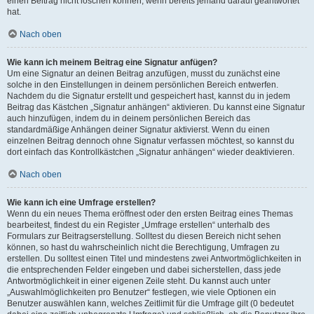
einen Beitrag nicht löschen können, wenn bereits jemand darauf geantwortet
hat.
Nach oben
Wie kann ich meinem Beitrag eine Signatur anfügen?
Um eine Signatur an deinen Beitrag anzufügen, musst du zunächst eine
solche in den Einstellungen in deinem persönlichen Bereich entwerfen.
Nachdem du die Signatur erstellt und gespeichert hast, kannst du in jedem
Beitrag das Kästchen „Signatur anhängen“ aktivieren. Du kannst eine Signatur
auch hinzufügen, indem du in deinem persönlichen Bereich das
standardmäßige Anhängen deiner Signatur aktivierst. Wenn du einen
einzelnen Beitrag dennoch ohne Signatur verfassen möchtest, so kannst du
dort einfach das Kontrollkästchen „Signatur anhängen“ wieder deaktivieren.
Nach oben
Wie kann ich eine Umfrage erstellen?
Wenn du ein neues Thema eröffnest oder den ersten Beitrag eines Themas
bearbeitest, findest du ein Register „Umfrage erstellen“ unterhalb des
Formulars zur Beitragserstellung. Solltest du diesen Bereich nicht sehen
können, so hast du wahrscheinlich nicht die Berechtigung, Umfragen zu
erstellen. Du solltest einen Titel und mindestens zwei Antwortmöglichkeiten in
die entsprechenden Felder eingeben und dabei sicherstellen, dass jede
Antwortmöglichkeit in einer eigenen Zeile steht. Du kannst auch unter
„Auswahlmöglichkeiten pro Benutzer“ festlegen, wie viele Optionen ein
Benutzer auswählen kann, welches Zeitlimit für die Umfrage gilt (0 bedeutet