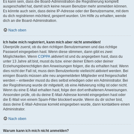
Es kann sein, dass die Board-Administration die Registrierung komplett
ausgeschaltet hat, damit sich keine neuen Benutzer mehr anmelden können.
Es könnte auch sein, dass deine IP-Adresse oder der Benutzername, mit dem
du dich registrieren möchtest, gesperrt wurden. Um Hilfe zu erhalten, wende
dich an die Board-Administration.
Nach oben
Ich habe mich registriert, kann mich aber nicht anmelden!
Überprüfe zuerst, ob du den richtigen Benutzernamen und das richtige
Passwort eingegeben hast. Wenn diese stimmen, dann gibt es zwei
Möglichkeiten. Wenn
COPPA
aktiviert ist und du angegeben hast, dass du
unter 13 Jahre alt bist, musst du bzw. einer deiner Eltern oder deiner
Erziehungsberechtigten den Anweisungen folgen, die du erhalten hast. Wenn
dies nicht der Fall ist, muss dein Benutzerkonto vielleicht aktiviert werden. Bei
einigen Boards müssen alle neu angemeldeten Mitglieder erst freigeschaltet
werden – entweder musst du dies selbst erledigen oder ein Administrator. Bei
der Registrierung wurde dir mitgeteilt, ob eine Aktivierung nötig ist oder nicht.
Wenn du eine E-Mail erhalten hast, folge den dort enthaltenen Anweisungen.
Ansonsten prüfe, ob du deine E-Mail-Adresse korrekt eingegeben hast oder
die E-Mail von einem Spam-Filter blockiert wurde. Wenn du dir sicher bist,
dass deine E-Mail-Adresse korrekt eingegeben wurde, dann kontaktiere einen
Administrator.
Nach oben
Warum kann ich mich nicht anmelden?