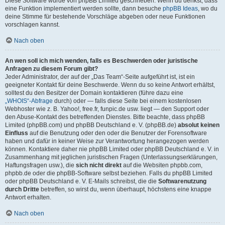
Diese Software wurde von phpBB Limited geschrieben. Wenn du denkst, dass
eine Funktion implementiert werden sollte, dann besuche
phpBB Ideas
, wo du
deine Stimme für bestehende Vorschläge abgeben oder neue Funktionen
vorschlagen kannst.
Nach oben
An wen soll ich mich wenden, falls es Beschwerden oder juristische
Anfragen zu diesem Forum gibt?
Jeder Administrator, der auf der „Das Team“-Seite aufgeführt ist, ist ein
geeigneter Kontakt für deine Beschwerde. Wenn du so keine Antwort erhältst,
solltest du den Besitzer der Domain kontaktieren (führe dazu eine
„WHOIS“-Abfrage
durch) oder — falls diese Seite bei einem kostenlosen
Webhoster wie z. B. Yahoo!, free.fr, funpic.de usw. liegt — den Support oder
den Abuse-Kontakt des betreffenden Dienstes. Bitte beachte, dass phpBB
Limited (phpBB.com) und phpBB Deutschland e. V. (phpBB.de)
absolut keinen
Einfluss
auf die Benutzung oder den oder die Benutzer der Forensoftware
haben und dafür in keiner Weise zur Verantwortung herangezogen werden
können. Kontaktiere daher nie phpBB Limited oder phpBB Deutschland e. V. in
Zusammenhang mit jeglichen juristischen Fragen (Unterlassungserklärungen,
Haftungsfragen usw.), die
sich nicht direkt
auf die Websiten phpbb.com,
phpbb.de oder die phpBB-Software selbst beziehen. Falls du phpBB Limited
oder phpBB Deutschland e. V. E-Mails schreibst, die die
Softwarenutzung
durch Dritte
betreffen, so wirst du, wenn überhaupt, höchstens eine knappe
Antwort erhalten.
Nach oben