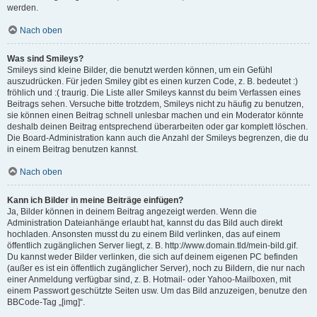
werden.
Nach oben
Was sind Smileys?
Smileys sind kleine Bilder, die benutzt werden können, um ein Gefühl
auszudrücken. Für jeden Smiley gibt es einen kurzen Code, z. B. bedeutet :)
fröhlich und :( traurig. Die Liste aller Smileys kannst du beim Verfassen eines
Beitrags sehen. Versuche bitte trotzdem, Smileys nicht zu häufig zu benutzen,
sie können einen Beitrag schnell unlesbar machen und ein Moderator könnte
deshalb deinen Beitrag entsprechend überarbeiten oder gar komplett löschen.
Die Board-Administration kann auch die Anzahl der Smileys begrenzen, die du
in einem Beitrag benutzen kannst.
Nach oben
Kann ich Bilder in meine Beiträge einfügen?
Ja, Bilder können in deinem Beitrag angezeigt werden. Wenn die
Administration Dateianhänge erlaubt hat, kannst du das Bild auch direkt
hochladen. Ansonsten musst du zu einem Bild verlinken, das auf einem
öffentlich zugänglichen Server liegt, z. B. http://www.domain.tld/mein-bild.gif.
Du kannst weder Bilder verlinken, die sich auf deinem eigenen PC befinden
(außer es ist ein öffentlich zugänglicher Server), noch zu Bildern, die nur nach
einer Anmeldung verfügbar sind, z. B. Hotmail- oder Yahoo-Mailboxen, mit
einem Passwort geschützte Seiten usw. Um das Bild anzuzeigen, benutze den
BBCode-Tag „[img]“.