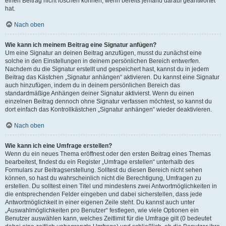
einen Beitrag nicht löschen können, wenn bereits jemand darauf geantwortet
hat.
Nach oben
Wie kann ich meinem Beitrag eine Signatur anfügen?
Um eine Signatur an deinen Beitrag anzufügen, musst du zunächst eine
solche in den Einstellungen in deinem persönlichen Bereich entwerfen.
Nachdem du die Signatur erstellt und gespeichert hast, kannst du in jedem
Beitrag das Kästchen „Signatur anhängen“ aktivieren. Du kannst eine Signatur
auch hinzufügen, indem du in deinem persönlichen Bereich das
standardmäßige Anhängen deiner Signatur aktivierst. Wenn du einen
einzelnen Beitrag dennoch ohne Signatur verfassen möchtest, so kannst du
dort einfach das Kontrollkästchen „Signatur anhängen“ wieder deaktivieren.
Nach oben
Wie kann ich eine Umfrage erstellen?
Wenn du ein neues Thema eröffnest oder den ersten Beitrag eines Themas
bearbeitest, findest du ein Register „Umfrage erstellen“ unterhalb des
Formulars zur Beitragserstellung. Solltest du diesen Bereich nicht sehen
können, so hast du wahrscheinlich nicht die Berechtigung, Umfragen zu
erstellen. Du solltest einen Titel und mindestens zwei Antwortmöglichkeiten in
die entsprechenden Felder eingeben und dabei sicherstellen, dass jede
Antwortmöglichkeit in einer eigenen Zeile steht. Du kannst auch unter
„Auswahlmöglichkeiten pro Benutzer“ festlegen, wie viele Optionen ein
Benutzer auswählen kann, welches Zeitlimit für die Umfrage gilt (0 bedeutet