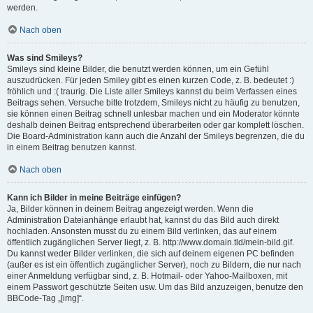
werden.
Nach oben
Was sind Smileys?
Smileys sind kleine Bilder, die benutzt werden können, um ein Gefühl
auszudrücken. Für jeden Smiley gibt es einen kurzen Code, z. B. bedeutet :)
fröhlich und :( traurig. Die Liste aller Smileys kannst du beim Verfassen eines
Beitrags sehen. Versuche bitte trotzdem, Smileys nicht zu häufig zu benutzen,
sie können einen Beitrag schnell unlesbar machen und ein Moderator könnte
deshalb deinen Beitrag entsprechend überarbeiten oder gar komplett löschen.
Die Board-Administration kann auch die Anzahl der Smileys begrenzen, die du
in einem Beitrag benutzen kannst.
Nach oben
Kann ich Bilder in meine Beiträge einfügen?
Ja, Bilder können in deinem Beitrag angezeigt werden. Wenn die
Administration Dateianhänge erlaubt hat, kannst du das Bild auch direkt
hochladen. Ansonsten musst du zu einem Bild verlinken, das auf einem
öffentlich zugänglichen Server liegt, z. B. http://www.domain.tld/mein-bild.gif.
Du kannst weder Bilder verlinken, die sich auf deinem eigenen PC befinden
(außer es ist ein öffentlich zugänglicher Server), noch zu Bildern, die nur nach
einer Anmeldung verfügbar sind, z. B. Hotmail- oder Yahoo-Mailboxen, mit
einem Passwort geschützte Seiten usw. Um das Bild anzuzeigen, benutze den
BBCode-Tag „[img]“.