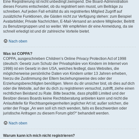
Eine Registrierung ist nicht unbedingt zwingend. Die Board-Administration
dieses Forums entscheidet, ob du registriert sein musst, um Beiträge zu
schreiben. Auf jeden Fall erhältst du als registriertes Mitglied Zugriff auf
zusätzliche Funktionen, die Gästen nicht zur Verfügung stehen: zum Beispiel
Avatarbilder, Private Nachrichten, E-Mail-Versand an andere Mitglieder, Beitritt
zu Benutzergruppen und so weiter. Wir empfehlen dir eine Anmeldung, da sie
schnell erledigt ist und dir zahlreiche Vorteile bietet.
Nach oben
Was ist COPPA?
COPPA, ausgeschrieben Children’s Online Privacy Protection Act of 1998
(deutsch: Gesetz zum Schutz der Privatsphäre von Kindern im Internet von
1998) ist ein Gesetz in den USA, welches festlegt, dass Websites, die
möglicherweise persönliche Daten von Kindern unter 13 Jahren erheben,
hierzu die Zustimmung der Eltern beziehungsweise des oder der
Erziehungsberechtigten benötigen. Wenn du dir unsicher bist, ob dies auf dich
oder die Website, auf der du dich zu registrieren versuchst, zutrifft, ziehe einen
rechtlichen Beistand zu Rate. Bitte beachte, dass phpBB Limited und der
Besitzer dieses Boards keine Rechtsberatung anbieten kann und nicht die
Anlaufstelle für Rechtsangelegenheiten jeglicher Art ist; außer solchen, die
unter der Frage „An wen soll ich mich wenden, falls es Beschwerden oder
juristische Anfragen zu diesem Forum gibt?“ behandelt werden.
Nach oben
Warum kann ich mich nicht registrieren?