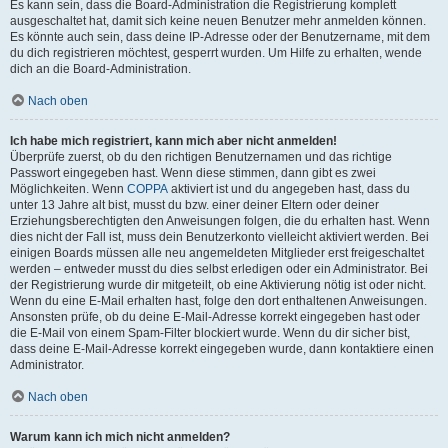
Es kann sein, dass die Board-Administration die Registrierung komplett
ausgeschaltet hat, damit sich keine neuen Benutzer mehr anmelden können.
Es könnte auch sein, dass deine IP-Adresse oder der Benutzername, mit dem
du dich registrieren möchtest, gesperrt wurden. Um Hilfe zu erhalten, wende
dich an die Board-Administration.
Nach oben
Ich habe mich registriert, kann mich aber nicht anmelden!
Überprüfe zuerst, ob du den richtigen Benutzernamen und das richtige
Passwort eingegeben hast. Wenn diese stimmen, dann gibt es zwei
Möglichkeiten. Wenn
COPPA
aktiviert ist und du angegeben hast, dass du
unter 13 Jahre alt bist, musst du bzw. einer deiner Eltern oder deiner
Erziehungsberechtigten den Anweisungen folgen, die du erhalten hast. Wenn
dies nicht der Fall ist, muss dein Benutzerkonto vielleicht aktiviert werden. Bei
einigen Boards müssen alle neu angemeldeten Mitglieder erst freigeschaltet
werden – entweder musst du dies selbst erledigen oder ein Administrator. Bei
der Registrierung wurde dir mitgeteilt, ob eine Aktivierung nötig ist oder nicht.
Wenn du eine E-Mail erhalten hast, folge den dort enthaltenen Anweisungen.
Ansonsten prüfe, ob du deine E-Mail-Adresse korrekt eingegeben hast oder
die E-Mail von einem Spam-Filter blockiert wurde. Wenn du dir sicher bist,
dass deine E-Mail-Adresse korrekt eingegeben wurde, dann kontaktiere einen
Administrator.
Nach oben
Warum kann ich mich nicht anmelden?