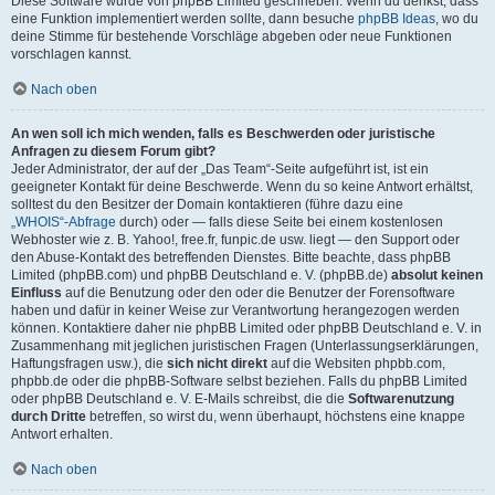
Diese Software wurde von phpBB Limited geschrieben. Wenn du denkst, dass
eine Funktion implementiert werden sollte, dann besuche
phpBB Ideas
, wo du
deine Stimme für bestehende Vorschläge abgeben oder neue Funktionen
vorschlagen kannst.
Nach oben
An wen soll ich mich wenden, falls es Beschwerden oder juristische
Anfragen zu diesem Forum gibt?
Jeder Administrator, der auf der „Das Team“-Seite aufgeführt ist, ist ein
geeigneter Kontakt für deine Beschwerde. Wenn du so keine Antwort erhältst,
solltest du den Besitzer der Domain kontaktieren (führe dazu eine
„WHOIS“-Abfrage
durch) oder — falls diese Seite bei einem kostenlosen
Webhoster wie z. B. Yahoo!, free.fr, funpic.de usw. liegt — den Support oder
den Abuse-Kontakt des betreffenden Dienstes. Bitte beachte, dass phpBB
Limited (phpBB.com) und phpBB Deutschland e. V. (phpBB.de)
absolut keinen
Einfluss
auf die Benutzung oder den oder die Benutzer der Forensoftware
haben und dafür in keiner Weise zur Verantwortung herangezogen werden
können. Kontaktiere daher nie phpBB Limited oder phpBB Deutschland e. V. in
Zusammenhang mit jeglichen juristischen Fragen (Unterlassungserklärungen,
Haftungsfragen usw.), die
sich nicht direkt
auf die Websiten phpbb.com,
phpbb.de oder die phpBB-Software selbst beziehen. Falls du phpBB Limited
oder phpBB Deutschland e. V. E-Mails schreibst, die die
Softwarenutzung
durch Dritte
betreffen, so wirst du, wenn überhaupt, höchstens eine knappe
Antwort erhalten.
Nach oben