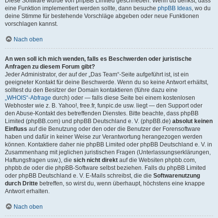
Diese Software wurde von phpBB Limited geschrieben. Wenn du denkst, dass
eine Funktion implementiert werden sollte, dann besuche
phpBB Ideas
, wo du
deine Stimme für bestehende Vorschläge abgeben oder neue Funktionen
vorschlagen kannst.
Nach oben
An wen soll ich mich wenden, falls es Beschwerden oder juristische
Anfragen zu diesem Forum gibt?
Jeder Administrator, der auf der „Das Team“-Seite aufgeführt ist, ist ein
geeigneter Kontakt für deine Beschwerde. Wenn du so keine Antwort erhältst,
solltest du den Besitzer der Domain kontaktieren (führe dazu eine
„WHOIS“-Abfrage
durch) oder — falls diese Seite bei einem kostenlosen
Webhoster wie z. B. Yahoo!, free.fr, funpic.de usw. liegt — den Support oder
den Abuse-Kontakt des betreffenden Dienstes. Bitte beachte, dass phpBB
Limited (phpBB.com) und phpBB Deutschland e. V. (phpBB.de)
absolut keinen
Einfluss
auf die Benutzung oder den oder die Benutzer der Forensoftware
haben und dafür in keiner Weise zur Verantwortung herangezogen werden
können. Kontaktiere daher nie phpBB Limited oder phpBB Deutschland e. V. in
Zusammenhang mit jeglichen juristischen Fragen (Unterlassungserklärungen,
Haftungsfragen usw.), die
sich nicht direkt
auf die Websiten phpbb.com,
phpbb.de oder die phpBB-Software selbst beziehen. Falls du phpBB Limited
oder phpBB Deutschland e. V. E-Mails schreibst, die die
Softwarenutzung
durch Dritte
betreffen, so wirst du, wenn überhaupt, höchstens eine knappe
Antwort erhalten.
Nach oben