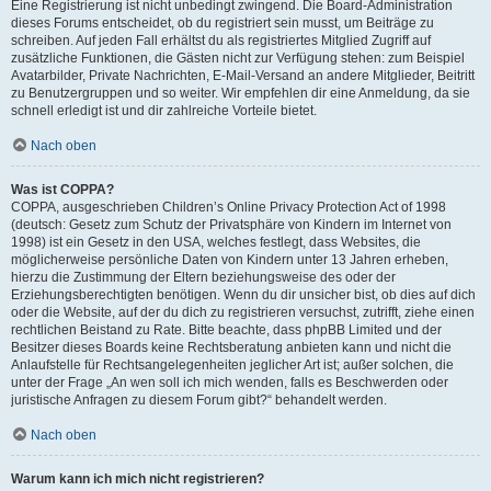
Eine Registrierung ist nicht unbedingt zwingend. Die Board-Administration
dieses Forums entscheidet, ob du registriert sein musst, um Beiträge zu
schreiben. Auf jeden Fall erhältst du als registriertes Mitglied Zugriff auf
zusätzliche Funktionen, die Gästen nicht zur Verfügung stehen: zum Beispiel
Avatarbilder, Private Nachrichten, E-Mail-Versand an andere Mitglieder, Beitritt
zu Benutzergruppen und so weiter. Wir empfehlen dir eine Anmeldung, da sie
schnell erledigt ist und dir zahlreiche Vorteile bietet.
Nach oben
Was ist COPPA?
COPPA, ausgeschrieben Children’s Online Privacy Protection Act of 1998
(deutsch: Gesetz zum Schutz der Privatsphäre von Kindern im Internet von
1998) ist ein Gesetz in den USA, welches festlegt, dass Websites, die
möglicherweise persönliche Daten von Kindern unter 13 Jahren erheben,
hierzu die Zustimmung der Eltern beziehungsweise des oder der
Erziehungsberechtigten benötigen. Wenn du dir unsicher bist, ob dies auf dich
oder die Website, auf der du dich zu registrieren versuchst, zutrifft, ziehe einen
rechtlichen Beistand zu Rate. Bitte beachte, dass phpBB Limited und der
Besitzer dieses Boards keine Rechtsberatung anbieten kann und nicht die
Anlaufstelle für Rechtsangelegenheiten jeglicher Art ist; außer solchen, die
unter der Frage „An wen soll ich mich wenden, falls es Beschwerden oder
juristische Anfragen zu diesem Forum gibt?“ behandelt werden.
Nach oben
Warum kann ich mich nicht registrieren?