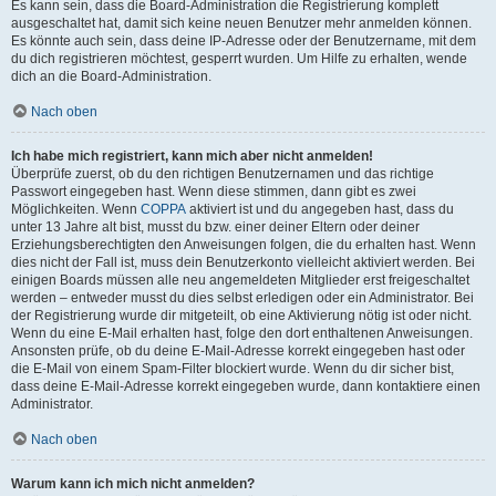
Es kann sein, dass die Board-Administration die Registrierung komplett
ausgeschaltet hat, damit sich keine neuen Benutzer mehr anmelden können.
Es könnte auch sein, dass deine IP-Adresse oder der Benutzername, mit dem
du dich registrieren möchtest, gesperrt wurden. Um Hilfe zu erhalten, wende
dich an die Board-Administration.
Nach oben
Ich habe mich registriert, kann mich aber nicht anmelden!
Überprüfe zuerst, ob du den richtigen Benutzernamen und das richtige
Passwort eingegeben hast. Wenn diese stimmen, dann gibt es zwei
Möglichkeiten. Wenn
COPPA
aktiviert ist und du angegeben hast, dass du
unter 13 Jahre alt bist, musst du bzw. einer deiner Eltern oder deiner
Erziehungsberechtigten den Anweisungen folgen, die du erhalten hast. Wenn
dies nicht der Fall ist, muss dein Benutzerkonto vielleicht aktiviert werden. Bei
einigen Boards müssen alle neu angemeldeten Mitglieder erst freigeschaltet
werden – entweder musst du dies selbst erledigen oder ein Administrator. Bei
der Registrierung wurde dir mitgeteilt, ob eine Aktivierung nötig ist oder nicht.
Wenn du eine E-Mail erhalten hast, folge den dort enthaltenen Anweisungen.
Ansonsten prüfe, ob du deine E-Mail-Adresse korrekt eingegeben hast oder
die E-Mail von einem Spam-Filter blockiert wurde. Wenn du dir sicher bist,
dass deine E-Mail-Adresse korrekt eingegeben wurde, dann kontaktiere einen
Administrator.
Nach oben
Warum kann ich mich nicht anmelden?