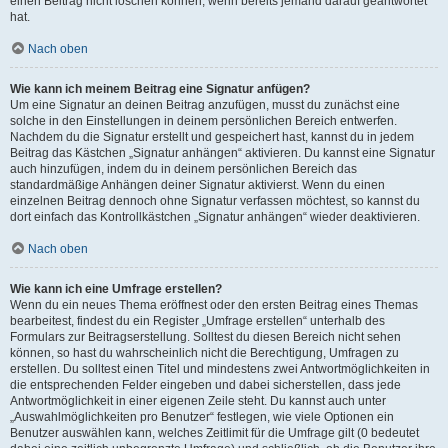
einen Beitrag nicht löschen können, wenn bereits jemand darauf geantwortet
hat.
Nach oben
Wie kann ich meinem Beitrag eine Signatur anfügen?
Um eine Signatur an deinen Beitrag anzufügen, musst du zunächst eine
solche in den Einstellungen in deinem persönlichen Bereich entwerfen.
Nachdem du die Signatur erstellt und gespeichert hast, kannst du in jedem
Beitrag das Kästchen „Signatur anhängen“ aktivieren. Du kannst eine Signatur
auch hinzufügen, indem du in deinem persönlichen Bereich das
standardmäßige Anhängen deiner Signatur aktivierst. Wenn du einen
einzelnen Beitrag dennoch ohne Signatur verfassen möchtest, so kannst du
dort einfach das Kontrollkästchen „Signatur anhängen“ wieder deaktivieren.
Nach oben
Wie kann ich eine Umfrage erstellen?
Wenn du ein neues Thema eröffnest oder den ersten Beitrag eines Themas
bearbeitest, findest du ein Register „Umfrage erstellen“ unterhalb des
Formulars zur Beitragserstellung. Solltest du diesen Bereich nicht sehen
können, so hast du wahrscheinlich nicht die Berechtigung, Umfragen zu
erstellen. Du solltest einen Titel und mindestens zwei Antwortmöglichkeiten in
die entsprechenden Felder eingeben und dabei sicherstellen, dass jede
Antwortmöglichkeit in einer eigenen Zeile steht. Du kannst auch unter
„Auswahlmöglichkeiten pro Benutzer“ festlegen, wie viele Optionen ein
Benutzer auswählen kann, welches Zeitlimit für die Umfrage gilt (0 bedeutet