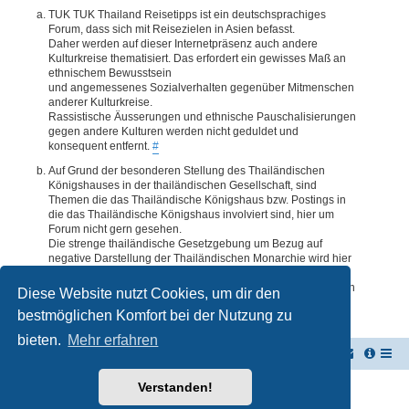
TUK TUK Thailand Reisetipps ist ein deutschsprachiges
Forum, dass sich mit Reisezielen in Asien befasst.
Daher werden auf dieser Internetpräsenz auch andere
Kulturkreise thematisiert. Das erfordert ein gewisses Maß an
ethnischem Bewusstsein
und angemessenes Sozialverhalten gegenüber Mitmenschen
anderer Kulturkreise.
Rassistische Äusserungen und ethnische Pauschalisierungen
gegen andere Kulturen werden nicht geduldet und
konsequent entfernt.
#
Auf Grund der besonderen Stellung des Thailändischen
Königshauses in der thailändischen Gesellschaft, sind
Themen die das Thailändische Königshaus bzw. Postings in
die das Thailändische Königshaus involviert sind, hier um
Forum nicht gern gesehen.
Die strenge thailändische Gesetzgebung um Bezug auf
negative Darstellung der Thailändischen Monarchie wird hier
im Forum akzeptiert. Daher werden Themen oder Postings
deren Inhalte diesbezüglich auch nur ansatzweise bedenklich
Diese Website nutzt Cookies, um dir den
erscheinen, kommentarlos entfernt.
#
bestmöglichen Komfort bei der Nutzung zu
bieten.
Mehr erfahren
TUK TUK Thailand Reisetipps
Foren-Übersicht
Verstanden!
Powered by
phpBB
® Forum Software © phpBB Limited
Deutsche Übersetzung durch
phpBB.de