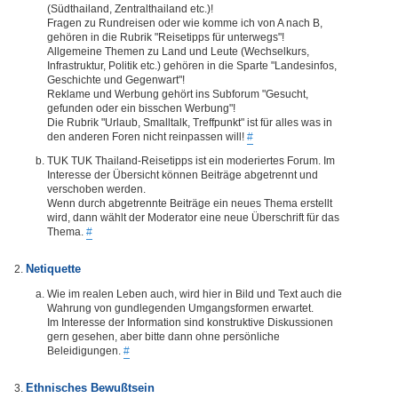
(Südthailand, Zentralthailand etc.)!
Fragen zu Rundreisen oder wie komme ich von A nach B,
gehören in die Rubrik "Reisetipps für unterwegs"!
Allgemeine Themen zu Land und Leute (Wechselkurs,
Infrastruktur, Politik etc.) gehören in die Sparte "Landesinfos,
Geschichte und Gegenwart"!
Reklame und Werbung gehört ins Subforum "Gesucht,
gefunden oder ein bisschen Werbung"!
Die Rubrik "Urlaub, Smalltalk, Treffpunkt" ist für alles was in
den anderen Foren nicht reinpassen will!
#
TUK TUK Thailand-Reisetipps ist ein moderiertes Forum. Im
Interesse der Übersicht können Beiträge abgetrennt und
verschoben werden.
Wenn durch abgetrennte Beiträge ein neues Thema erstellt
wird, dann wählt der Moderator eine neue Überschrift für das
Thema.
#
Netiquette
Wie im realen Leben auch, wird hier in Bild und Text auch die
Wahrung von gundlegenden Umgangsformen erwartet.
Im Interesse der Information sind konstruktive Diskussionen
gern gesehen, aber bitte dann ohne persönliche
Beleidigungen.
#
Ethnisches Bewußtsein