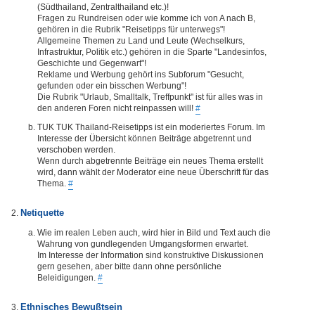
(Südthailand, Zentralthailand etc.)!
Fragen zu Rundreisen oder wie komme ich von A nach B,
gehören in die Rubrik "Reisetipps für unterwegs"!
Allgemeine Themen zu Land und Leute (Wechselkurs,
Infrastruktur, Politik etc.) gehören in die Sparte "Landesinfos,
Geschichte und Gegenwart"!
Reklame und Werbung gehört ins Subforum "Gesucht,
gefunden oder ein bisschen Werbung"!
Die Rubrik "Urlaub, Smalltalk, Treffpunkt" ist für alles was in
den anderen Foren nicht reinpassen will!
#
TUK TUK Thailand-Reisetipps ist ein moderiertes Forum. Im
Interesse der Übersicht können Beiträge abgetrennt und
verschoben werden.
Wenn durch abgetrennte Beiträge ein neues Thema erstellt
wird, dann wählt der Moderator eine neue Überschrift für das
Thema.
#
Netiquette
Wie im realen Leben auch, wird hier in Bild und Text auch die
Wahrung von gundlegenden Umgangsformen erwartet.
Im Interesse der Information sind konstruktive Diskussionen
gern gesehen, aber bitte dann ohne persönliche
Beleidigungen.
#
Ethnisches Bewußtsein