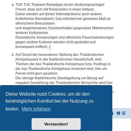
TUK TUK Thailand Reisetipps ist ein deutschsprachiges
Forum, dass sich mit Reisezielen in Asien befasst.
Daher werden auf dieser Internetpräsenz auch andere
Kulturkreise thematisiert. Das erfordert ein gewisses Maß an
ethnischem Bewusstsein
und angemessenes Sozialverhalten gegenüber Mitmenschen
anderer Kulturkreise.
Rassistische Äusserungen und ethnische Pauschalisierungen
gegen andere Kulturen werden nicht geduldet und
konsequent entfernt.
#
Auf Grund der besonderen Stellung des Thailändischen
Königshauses in der thailändischen Gesellschaft, sind
Themen die das Thailändische Königshaus bzw. Postings in
die das Thailändische Königshaus involviert sind, hier um
Forum nicht gern gesehen.
Die strenge thailändische Gesetzgebung um Bezug auf
negative Darstellung der Thailändischen Monarchie wird hier
im Forum akzeptiert. Daher werden Themen oder Postings
deren Inhalte diesbezüglich auch nur ansatzweise bedenklich
Diese Website nutzt Cookies, um dir den
erscheinen, kommentarlos entfernt.
#
bestmöglichen Komfort bei der Nutzung zu
bieten.
Mehr erfahren
TUK TUK Thailand Reisetipps
Foren-Übersicht
Verstanden!
Powered by
phpBB
® Forum Software © phpBB Limited
Deutsche Übersetzung durch
phpBB.de