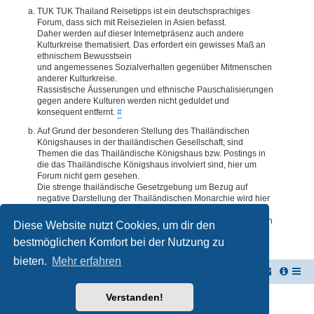
TUK TUK Thailand Reisetipps ist ein deutschsprachiges
Forum, dass sich mit Reisezielen in Asien befasst.
Daher werden auf dieser Internetpräsenz auch andere
Kulturkreise thematisiert. Das erfordert ein gewisses Maß an
ethnischem Bewusstsein
und angemessenes Sozialverhalten gegenüber Mitmenschen
anderer Kulturkreise.
Rassistische Äusserungen und ethnische Pauschalisierungen
gegen andere Kulturen werden nicht geduldet und
konsequent entfernt.
#
Auf Grund der besonderen Stellung des Thailändischen
Königshauses in der thailändischen Gesellschaft, sind
Themen die das Thailändische Königshaus bzw. Postings in
die das Thailändische Königshaus involviert sind, hier um
Forum nicht gern gesehen.
Die strenge thailändische Gesetzgebung um Bezug auf
negative Darstellung der Thailändischen Monarchie wird hier
im Forum akzeptiert. Daher werden Themen oder Postings
deren Inhalte diesbezüglich auch nur ansatzweise bedenklich
Diese Website nutzt Cookies, um dir den
erscheinen, kommentarlos entfernt.
#
bestmöglichen Komfort bei der Nutzung zu
bieten.
Mehr erfahren
TUK TUK Thailand Reisetipps
Foren-Übersicht
Verstanden!
Powered by
phpBB
® Forum Software © phpBB Limited
Deutsche Übersetzung durch
phpBB.de