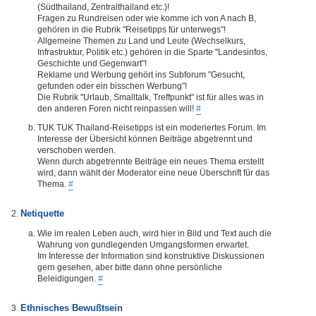
(Südthailand, Zentralthailand etc.)!
Fragen zu Rundreisen oder wie komme ich von A nach B,
gehören in die Rubrik "Reisetipps für unterwegs"!
Allgemeine Themen zu Land und Leute (Wechselkurs,
Infrastruktur, Politik etc.) gehören in die Sparte "Landesinfos,
Geschichte und Gegenwart"!
Reklame und Werbung gehört ins Subforum "Gesucht,
gefunden oder ein bisschen Werbung"!
Die Rubrik "Urlaub, Smalltalk, Treffpunkt" ist für alles was in
den anderen Foren nicht reinpassen will!
#
TUK TUK Thailand-Reisetipps ist ein moderiertes Forum. Im
Interesse der Übersicht können Beiträge abgetrennt und
verschoben werden.
Wenn durch abgetrennte Beiträge ein neues Thema erstellt
wird, dann wählt der Moderator eine neue Überschrift für das
Thema.
#
Netiquette
Wie im realen Leben auch, wird hier in Bild und Text auch die
Wahrung von gundlegenden Umgangsformen erwartet.
Im Interesse der Information sind konstruktive Diskussionen
gern gesehen, aber bitte dann ohne persönliche
Beleidigungen.
#
Ethnisches Bewußtsein