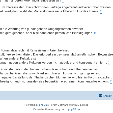
was in den anderen Foren nicht reinpassen will!
#
. Im Interesse der Übersicht können Beiträge abgetrennt und verschoben werden.
llt wird, dann wählt der Moderator eine neue Überschrift für das Thema.
#
 auch die Wahrung von gundlegenden Umgangsformen erwartet.
ionen gern gesehen, aber bitte dann ohne persönliche Beleidigungen.
#
Forum, dass sich mit Reisezielen in Asien befasst.
ulturkreise thematisiert. Das erfordert ein gewisses Maß an ethnischem Bewusstse
hen anderer Kulturkreise.
ungen gegen andere Kulturen werden nicht geduldet und konsequent entfernt.
#
Königshauses in der thailändischen Gesellschaft, sind Themen die das
ländische Königshaus involviert sind, hier um Forum nicht gern gesehen.
egative Darstellung der Thailändischen Monarchie wird hier im Forum akzeptiert.
bezüglich auch nur ansatzweise bedenklich erscheinen, kommentarlos entfernt.
#
Kontakt
Powered by
phpBB
® Forum Software © phpBB Limited
Deutsche Übersetzung durch
phpBB.de