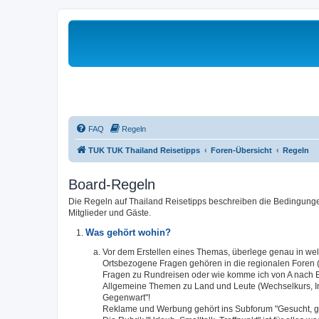
FAQ
Regeln
TUK TUK Thailand Reisetipps
Foren-Übersicht
Regeln
Board-Regeln
Die Regeln auf Thailand Reisetipps beschreiben die Bedingungen
Mitglieder und Gäste.
Was gehört wohin?
Vor dem Erstellen eines Themas, überlege genau in w
Ortsbezogene Fragen gehören in die regionalen Foren (S
Fragen zu Rundreisen oder wie komme ich von A nach B,
Allgemeine Themen zu Land und Leute (Wechselkurs, Infra
Gegenwart"!
Reklame und Werbung gehört ins Subforum "Gesucht, g