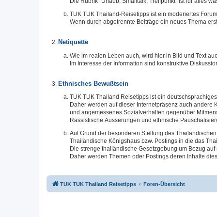
Die Rubrik "Urlaub, Smalltalk, Treffpunkt" ist für alles 
TUK TUK Thailand-Reisetipps ist ein moderiertes Forum
Wenn durch abgetrennte Beiträge ein neues Thema erste
Netiquette
Wie im realen Leben auch, wird hier in Bild und Text
Im Interesse der Information sind konstruktive Diskuss
Ethnisches Bewußtsein
TUK TUK Thailand Reisetipps ist ein deutschsprachiges 
Daher werden auf dieser Internetpräsenz auch andere K
und angemessenes Sozialverhalten gegenüber Mitmensc
Rassistische Äusserungen und ethnische Pauschalisier
Auf Grund der besonderen Stellung des Thailändischen 
Thailändische Königshaus bzw. Postings in die das Thai
Die strenge thailändische Gesetzgebung um Bezug auf n
Daher werden Themen oder Postings deren Inhalte dies
TUK TUK Thailand Reisetipps
Foren-Übersicht