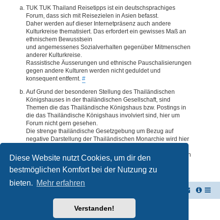
TUK TUK Thailand Reisetipps ist ein deutschsprachiges
Forum, dass sich mit Reisezielen in Asien befasst.
Daher werden auf dieser Internetpräsenz auch andere
Kulturkreise thematisiert. Das erfordert ein gewisses Maß an
ethnischem Bewusstsein
und angemessenes Sozialverhalten gegenüber Mitmenschen
anderer Kulturkreise.
Rassistische Äusserungen und ethnische Pauschalisierungen
gegen andere Kulturen werden nicht geduldet und
konsequent entfernt.
#
Auf Grund der besonderen Stellung des Thailändischen
Königshauses in der thailändischen Gesellschaft, sind
Themen die das Thailändische Königshaus bzw. Postings in
die das Thailändische Königshaus involviert sind, hier um
Forum nicht gern gesehen.
Die strenge thailändische Gesetzgebung um Bezug auf
negative Darstellung der Thailändischen Monarchie wird hier
im Forum akzeptiert. Daher werden Themen oder Postings
deren Inhalte diesbezüglich auch nur ansatzweise bedenklich
Diese Website nutzt Cookies, um dir den
erscheinen, kommentarlos entfernt.
#
bestmöglichen Komfort bei der Nutzung zu
bieten.
Mehr erfahren
TUK TUK Thailand Reisetipps
Foren-Übersicht
Verstanden!
Powered by
phpBB
® Forum Software © phpBB Limited
Deutsche Übersetzung durch
phpBB.de