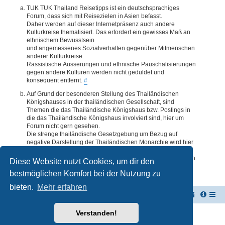
TUK TUK Thailand Reisetipps ist ein deutschsprachiges
Forum, dass sich mit Reisezielen in Asien befasst.
Daher werden auf dieser Internetpräsenz auch andere
Kulturkreise thematisiert. Das erfordert ein gewisses Maß an
ethnischem Bewusstsein
und angemessenes Sozialverhalten gegenüber Mitmenschen
anderer Kulturkreise.
Rassistische Äusserungen und ethnische Pauschalisierungen
gegen andere Kulturen werden nicht geduldet und
konsequent entfernt.
#
Auf Grund der besonderen Stellung des Thailändischen
Königshauses in der thailändischen Gesellschaft, sind
Themen die das Thailändische Königshaus bzw. Postings in
die das Thailändische Königshaus involviert sind, hier um
Forum nicht gern gesehen.
Die strenge thailändische Gesetzgebung um Bezug auf
negative Darstellung der Thailändischen Monarchie wird hier
im Forum akzeptiert. Daher werden Themen oder Postings
deren Inhalte diesbezüglich auch nur ansatzweise bedenklich
Diese Website nutzt Cookies, um dir den
erscheinen, kommentarlos entfernt.
#
bestmöglichen Komfort bei der Nutzung zu
bieten.
Mehr erfahren
TUK TUK Thailand Reisetipps
Foren-Übersicht
Verstanden!
Powered by
phpBB
® Forum Software © phpBB Limited
Deutsche Übersetzung durch
phpBB.de