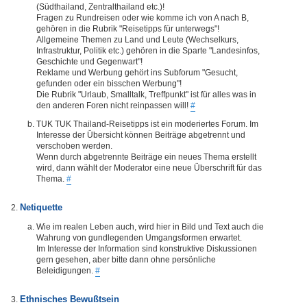
(Südthailand, Zentralthailand etc.)!
Fragen zu Rundreisen oder wie komme ich von A nach B,
gehören in die Rubrik "Reisetipps für unterwegs"!
Allgemeine Themen zu Land und Leute (Wechselkurs,
Infrastruktur, Politik etc.) gehören in die Sparte "Landesinfos,
Geschichte und Gegenwart"!
Reklame und Werbung gehört ins Subforum "Gesucht,
gefunden oder ein bisschen Werbung"!
Die Rubrik "Urlaub, Smalltalk, Treffpunkt" ist für alles was in
den anderen Foren nicht reinpassen will!
#
TUK TUK Thailand-Reisetipps ist ein moderiertes Forum. Im
Interesse der Übersicht können Beiträge abgetrennt und
verschoben werden.
Wenn durch abgetrennte Beiträge ein neues Thema erstellt
wird, dann wählt der Moderator eine neue Überschrift für das
Thema.
#
Netiquette
Wie im realen Leben auch, wird hier in Bild und Text auch die
Wahrung von gundlegenden Umgangsformen erwartet.
Im Interesse der Information sind konstruktive Diskussionen
gern gesehen, aber bitte dann ohne persönliche
Beleidigungen.
#
Ethnisches Bewußtsein