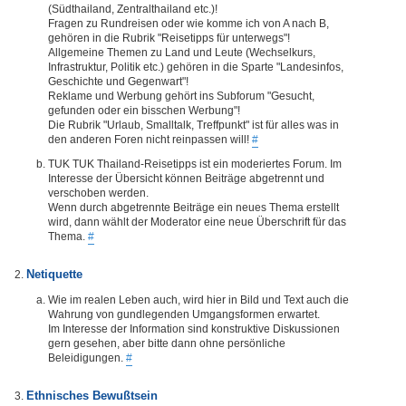
(Südthailand, Zentralthailand etc.)!
Fragen zu Rundreisen oder wie komme ich von A nach B,
gehören in die Rubrik "Reisetipps für unterwegs"!
Allgemeine Themen zu Land und Leute (Wechselkurs,
Infrastruktur, Politik etc.) gehören in die Sparte "Landesinfos,
Geschichte und Gegenwart"!
Reklame und Werbung gehört ins Subforum "Gesucht,
gefunden oder ein bisschen Werbung"!
Die Rubrik "Urlaub, Smalltalk, Treffpunkt" ist für alles was in
den anderen Foren nicht reinpassen will!
#
TUK TUK Thailand-Reisetipps ist ein moderiertes Forum. Im
Interesse der Übersicht können Beiträge abgetrennt und
verschoben werden.
Wenn durch abgetrennte Beiträge ein neues Thema erstellt
wird, dann wählt der Moderator eine neue Überschrift für das
Thema.
#
Netiquette
Wie im realen Leben auch, wird hier in Bild und Text auch die
Wahrung von gundlegenden Umgangsformen erwartet.
Im Interesse der Information sind konstruktive Diskussionen
gern gesehen, aber bitte dann ohne persönliche
Beleidigungen.
#
Ethnisches Bewußtsein