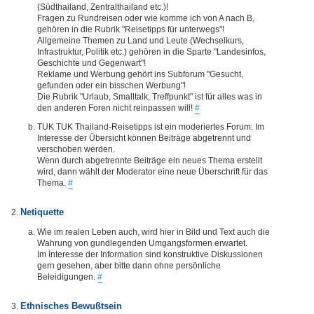
(Südthailand, Zentralthailand etc.)!
Fragen zu Rundreisen oder wie komme ich von A nach B,
gehören in die Rubrik "Reisetipps für unterwegs"!
Allgemeine Themen zu Land und Leute (Wechselkurs,
Infrastruktur, Politik etc.) gehören in die Sparte "Landesinfos,
Geschichte und Gegenwart"!
Reklame und Werbung gehört ins Subforum "Gesucht,
gefunden oder ein bisschen Werbung"!
Die Rubrik "Urlaub, Smalltalk, Treffpunkt" ist für alles was in
den anderen Foren nicht reinpassen will!
#
TUK TUK Thailand-Reisetipps ist ein moderiertes Forum. Im
Interesse der Übersicht können Beiträge abgetrennt und
verschoben werden.
Wenn durch abgetrennte Beiträge ein neues Thema erstellt
wird, dann wählt der Moderator eine neue Überschrift für das
Thema.
#
Netiquette
Wie im realen Leben auch, wird hier in Bild und Text auch die
Wahrung von gundlegenden Umgangsformen erwartet.
Im Interesse der Information sind konstruktive Diskussionen
gern gesehen, aber bitte dann ohne persönliche
Beleidigungen.
#
Ethnisches Bewußtsein