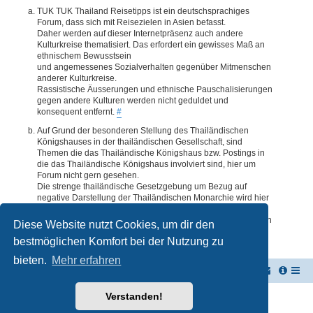
TUK TUK Thailand Reisetipps ist ein deutschsprachiges
Forum, dass sich mit Reisezielen in Asien befasst.
Daher werden auf dieser Internetpräsenz auch andere
Kulturkreise thematisiert. Das erfordert ein gewisses Maß an
ethnischem Bewusstsein
und angemessenes Sozialverhalten gegenüber Mitmenschen
anderer Kulturkreise.
Rassistische Äusserungen und ethnische Pauschalisierungen
gegen andere Kulturen werden nicht geduldet und
konsequent entfernt.
#
Auf Grund der besonderen Stellung des Thailändischen
Königshauses in der thailändischen Gesellschaft, sind
Themen die das Thailändische Königshaus bzw. Postings in
die das Thailändische Königshaus involviert sind, hier um
Forum nicht gern gesehen.
Die strenge thailändische Gesetzgebung um Bezug auf
negative Darstellung der Thailändischen Monarchie wird hier
im Forum akzeptiert. Daher werden Themen oder Postings
deren Inhalte diesbezüglich auch nur ansatzweise bedenklich
Diese Website nutzt Cookies, um dir den
erscheinen, kommentarlos entfernt.
#
bestmöglichen Komfort bei der Nutzung zu
bieten.
Mehr erfahren
TUK TUK Thailand Reisetipps
Foren-Übersicht
Verstanden!
Powered by
phpBB
® Forum Software © phpBB Limited
Deutsche Übersetzung durch
phpBB.de