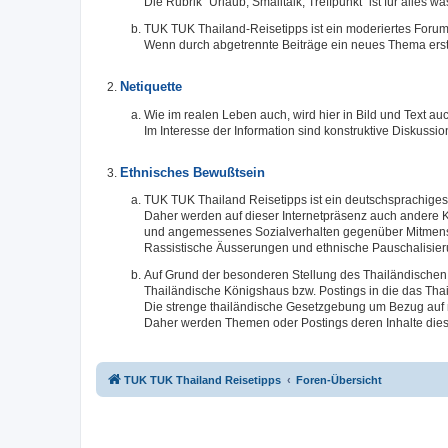
Die Rubrik "Urlaub, Smalltalk, Treffpunkt" ist für alles 
TUK TUK Thailand-Reisetipps ist ein moderiertes Forum
Wenn durch abgetrennte Beiträge ein neues Thema erste
Netiquette
Wie im realen Leben auch, wird hier in Bild und Text
Im Interesse der Information sind konstruktive Diskuss
Ethnisches Bewußtsein
TUK TUK Thailand Reisetipps ist ein deutschsprachiges 
Daher werden auf dieser Internetpräsenz auch andere K
und angemessenes Sozialverhalten gegenüber Mitmensc
Rassistische Äusserungen und ethnische Pauschalisier
Auf Grund der besonderen Stellung des Thailändischen 
Thailändische Königshaus bzw. Postings in die das Thai
Die strenge thailändische Gesetzgebung um Bezug auf n
Daher werden Themen oder Postings deren Inhalte dies
TUK TUK Thailand Reisetipps
Foren-Übersicht