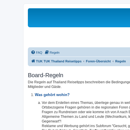
FAQ
Regeln
TUK TUK Thailand Reisetipps
Foren-Übersicht
Regeln
Board-Regeln
Die Regeln auf Thailand Reisetipps beschreiben die Bedingungen
Mitglieder und Gäste.
Was gehört wohin?
Vor dem Erstellen eines Themas, überlege genau in w
Ortsbezogene Fragen gehören in die regionalen Foren (S
Fragen zu Rundreisen oder wie komme ich von A nach B,
Allgemeine Themen zu Land und Leute (Wechselkurs, Infra
Gegenwart"!
Reklame und Werbung gehört ins Subforum "Gesucht, g