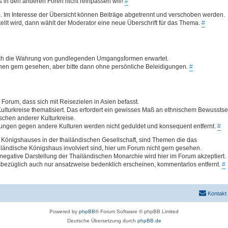
was in den anderen Foren nicht reinpassen will!
#
. Im Interesse der Übersicht können Beiträge abgetrennt und verschoben werden.
llt wird, dann wählt der Moderator eine neue Überschrift für das Thema.
#
 auch die Wahrung von gundlegenden Umgangsformen erwartet.
ionen gern gesehen, aber bitte dann ohne persönliche Beleidigungen.
#
Forum, dass sich mit Reisezielen in Asien befasst.
ulturkreise thematisiert. Das erfordert ein gewisses Maß an ethnischem Bewusstse
hen anderer Kulturkreise.
ungen gegen andere Kulturen werden nicht geduldet und konsequent entfernt.
#
Königshauses in der thailändischen Gesellschaft, sind Themen die das
ländische Königshaus involviert sind, hier um Forum nicht gern gesehen.
egative Darstellung der Thailändischen Monarchie wird hier im Forum akzeptiert.
bezüglich auch nur ansatzweise bedenklich erscheinen, kommentarlos entfernt.
#
Kontakt
Powered by
phpBB
® Forum Software © phpBB Limited
Deutsche Übersetzung durch
phpBB.de