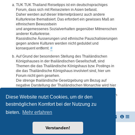
TUK TUK Thailand Reisetipps ist ein deutschsprachiges
Forum, dass sich mit Reisezielen in Asien befasst.
Daher werden auf dieser Internetpräsenz auch andere
Kulturkreise thematisiert. Das erfordert ein gewisses Maß an
ethnischem Bewusstsein
und angemessenes Sozialverhalten gegenüber Mitmenschen
anderer Kulturkreise.
Rassistische Äusserungen und ethnische Pauschalisierungen
gegen andere Kulturen werden nicht geduldet und
konsequent entfernt.
#
Auf Grund der besonderen Stellung des Thailändischen
Königshauses in der thailändischen Gesellschaft, sind
Themen die das Thailändische Königshaus bzw. Postings in
die das Thailändische Königshaus involviert sind, hier um
Forum nicht gern gesehen.
Die strenge thailändische Gesetzgebung um Bezug auf
negative Darstellung der Thailändischen Monarchie wird hier
im Forum akzeptiert. Daher werden Themen oder Postings
deren Inhalte diesbezüglich auch nur ansatzweise bedenklich
Diese Website nutzt Cookies, um dir den
erscheinen, kommentarlos entfernt.
#
bestmöglichen Komfort bei der Nutzung zu
bieten.
Mehr erfahren
TUK TUK Thailand Reisetipps
Foren-Übersicht
Verstanden!
Powered by
phpBB
® Forum Software © phpBB Limited
Deutsche Übersetzung durch
phpBB.de