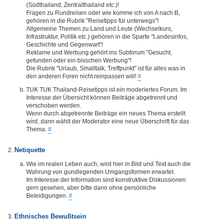
(Südthailand, Zentralthailand etc.)!
Fragen zu Rundreisen oder wie komme ich von A nach B,
gehören in die Rubrik "Reisetipps für unterwegs"!
Allgemeine Themen zu Land und Leute (Wechselkurs,
Infrastruktur, Politik etc.) gehören in die Sparte "Landesinfos,
Geschichte und Gegenwart"!
Reklame und Werbung gehört ins Subforum "Gesucht,
gefunden oder ein bisschen Werbung"!
Die Rubrik "Urlaub, Smalltalk, Treffpunkt" ist für alles was in
den anderen Foren nicht reinpassen will!
#
TUK TUK Thailand-Reisetipps ist ein moderiertes Forum. Im
Interesse der Übersicht können Beiträge abgetrennt und
verschoben werden.
Wenn durch abgetrennte Beiträge ein neues Thema erstellt
wird, dann wählt der Moderator eine neue Überschrift für das
Thema.
#
Netiquette
Wie im realen Leben auch, wird hier in Bild und Text auch die
Wahrung von gundlegenden Umgangsformen erwartet.
Im Interesse der Information sind konstruktive Diskussionen
gern gesehen, aber bitte dann ohne persönliche
Beleidigungen.
#
Ethnisches Bewußtsein